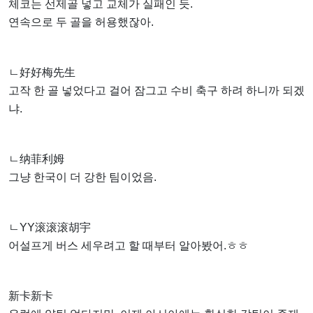
체코는 선제골 넣고 교체가 실패인 듯.
연속으로 두 골을 허용했잖아.
ㄴ好好梅先生
고작 한 골 넣었다고 걸어 잠그고 수비 축구 하려 하니까 되겠
냐.
ㄴ纳菲利姆
그냥 한국이 더 강한 팀이었음.
ㄴYY滚滚滚胡宇
어설프게 버스 세우려고 할 때부터 알아봤어.ㅎㅎ
新卡新卡