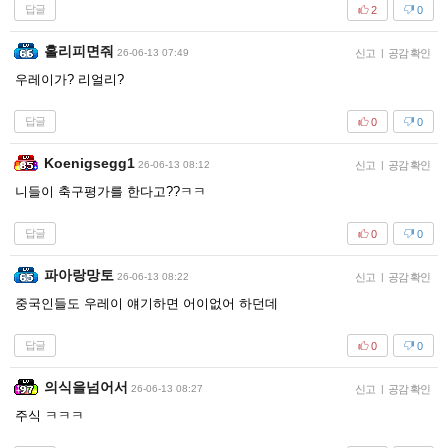
답글
2
0
홀리피면줘
26-06-13 07:49
신고
|
공감 확인
우레이가? 리얼리?
답글
0
0
Koenigsegg1
26-06-13 08:12
신고
|
공감 확인
니들이 축구평가를 한다고??ㅋㅋ
답글
0
0
파아랑망토
26-06-13 08:22
신고
|
공감 확인
중국인들도 우레이 얘기하면 어이없어 하던데
답글
0
0
의식을넘어서
26-06-13 08:27
신고
|
공감 확인
주식 ㅋㅋㅋ