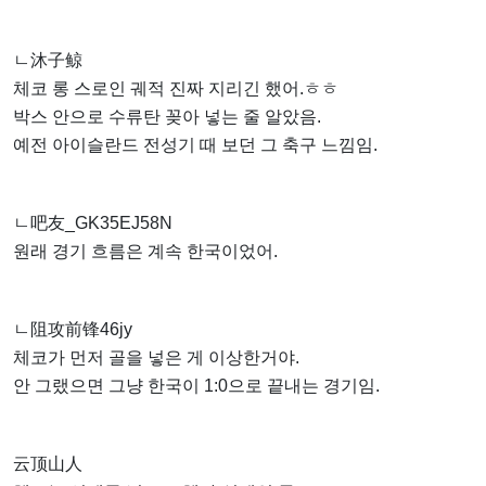
ㄴ沐子鲸
체코 롱 스로인 궤적 진짜 지리긴 했어.ㅎㅎ
박스 안으로 수류탄 꽂아 넣는 줄 알았음.
예전 아이슬란드 전성기 때 보던 그 축구 느낌임.
ㄴ吧友_GK35EJ58N
원래 경기 흐름은 계속 한국이었어.
ㄴ阻攻前锋46jy
체코가 먼저 골을 넣은 게 이상한거야.
안 그랬으면 그냥 한국이 1:0으로 끝내는 경기임.
云顶山人