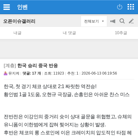
인벤
오픈이슈갤러리
전체보기
공
검
글
지
색
내글
내 댓글
10추글
on/off
쓰
기
[계층]
한국 승리 중국 반응
뮤지케
댓글: 17 개
조회:
11923
추천:
1
2026-06-13 06:19:56
한국, 첫 경기 체코 상대로 2:1 짜릿한 역전승!
황인범 1골 1도움, 오현규 극장글, 손흥민은 아쉬운 찬스 미스
전반전은 이강인의 중거리 슛이 상대 골문을 위협했고, 슈체의
유니폼이 이한범에게 잡혀 찢어지는 상황이 발생.
후반은 체코의 롱 스로인에 이은 크레이치의 압도적인 타점 헤