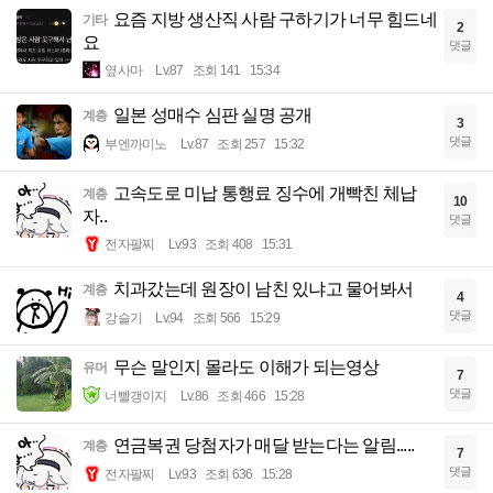
요즘 지방 생산직 사람 구하기가 너무 힘드네
기타
2
요
댓글
옆사마
Lv.87
조회 141
15:34
일본 성매수 심판 실명 공개
계층
3
댓글
부엔까미노
Lv.87
조회 257
15:32
고속도로 미납 통행료 징수에 개빡친 체납
계층
10
자..
댓글
전자팔찌
Lv.93
조회 408
15:31
치과갔는데 원장이 남친 있냐고 물어봐서
계층
4
댓글
강슬기
Lv.94
조회 566
15:29
무슨 말인지 몰라도 이해가 되는영상
유머
7
댓글
너빨갱이지
Lv.86
조회 466
15:28
연금복권 당첨자가 매달 받는다는 알림.....
계층
7
댓글
전자팔찌
Lv.93
조회 636
15:28