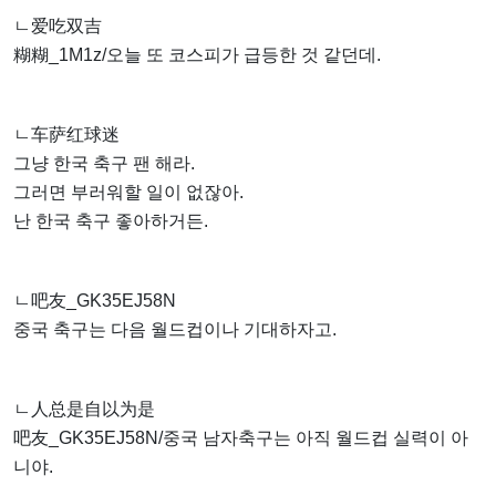
ㄴ爱吃双吉
糊糊_1M1z/오늘 또 코스피가 급등한 것 같던데.
ㄴ车萨红球迷
그냥 한국 축구 팬 해라.
그러면 부러워할 일이 없잖아.
난 한국 축구 좋아하거든.
ㄴ吧友_GK35EJ58N
중국 축구는 다음 월드컵이나 기대하자고.
ㄴ人总是自以为是
吧友_GK35EJ58N/중국 남자축구는 아직 월드컵 실력이 아
니야.