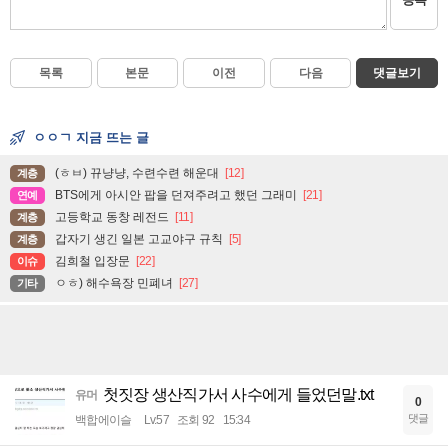
목록
본문
이전
다음
댓글보기
ㅇㅇㄱ 지금 뜨는 글
(ㅎㅂ) 뀨냥냥, 수련수련 해운대
[12]
계층
BTS에게 아시안 팝을 던져주려고 했던 그래미
[21]
연예
고등학교 동창 레전드
[11]
계층
갑자기 생긴 일본 고교야구 규칙
[5]
계층
김희철 입장문
[22]
이슈
ㅇㅎ) 해수욕장 민폐녀
[27]
기타
첫짓장 생산직가서 사수에게 들었던말.txt
유머
0
댓글
백합에이슬
Lv.57
조회 92
15:34