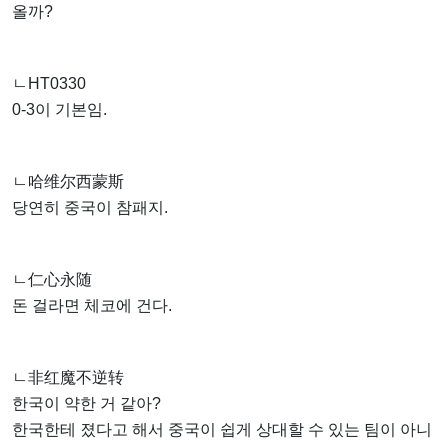
올까?
ㄴHT0330
0-3이 기본임.
ㄴ哈维尔西蒙斯
당연히 중국이 참패지.
ㄴ仁心永随
돈 걸라면 체코에 건다.
ㄴ非红魔不逆转
한국이 약한 거 같아?
한국한테 졌다고 해서 중국이 쉽게 상대할 수 있는 팀이 아니