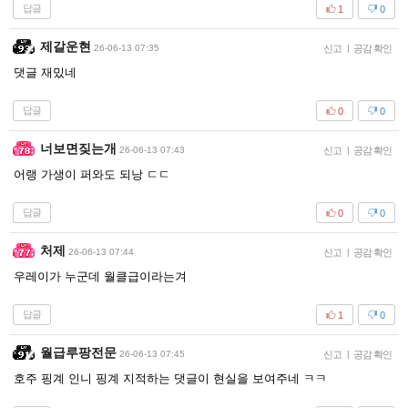
답글
1
0
제갈운현
26-06-13 07:35
신고
|
공감 확인
댓글 재밌네
답글
0
0
너보면짖는개
26-06-13 07:43
신고
|
공감 확인
어랭 가생이 퍼와도 되낭 ㄷㄷ
답글
0
0
처제
26-06-13 07:44
신고
|
공감 확인
우레이가 누군데 월클급이라는겨
답글
1
0
월급루팡전문
26-06-13 07:45
신고
|
공감 확인
호주 핑계 인니 핑계 지적하는 댓글이 현실을 보여주네 ㅋㅋ