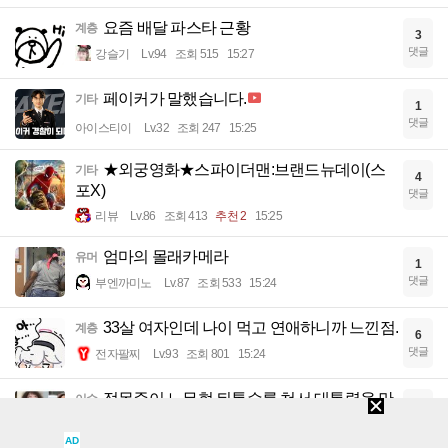
요즘 배달 파스타 근황
계층
3
댓글
강슬기
Lv.94
조회 515
15:27
페이커가 말했습니다.
기타
1
댓글
아이스티이
Lv.32
조회 247
15:25
★외궁영화★스파이더맨:브랜드뉴데이(스
기타
4
포X)
댓글
리뷰
Lv.86
조회 413
추천 2
15:25
엄마의 몰래카메라
유머
1
댓글
부엔까미노
Lv.87
조회 533
15:24
33살 여자인데 나이 먹고 연애하니까 느낀점.
계층
6
댓글
전자팔찌
Lv.93
조회 801
15:24
정몽준이 노무현 뒤통수를 쳐서 대통령을 만
이슈
7
들었다
댓글
AD
봄봄봉필
Lv.31
조회 456
15:24