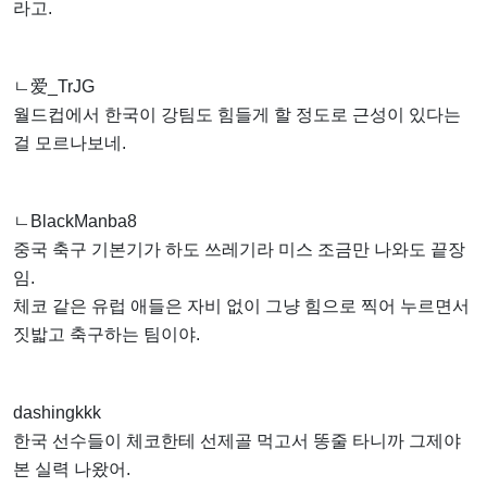
라고.
ㄴ爱_TrJG
월드컵에서 한국이 강팀도 힘들게 할 정도로 근성이 있다는
걸 모르나보네.
ㄴBlackManba8
중국 축구 기본기가 하도 쓰레기라 미스 조금만 나와도 끝장
임.
체코 같은 유럽 애들은 자비 없이 그냥 힘으로 찍어 누르면서
짓밟고 축구하는 팀이야.
dashingkkk
한국 선수들이 체코한테 선제골 먹고서 똥줄 타니까 그제야
본 실력 나왔어.