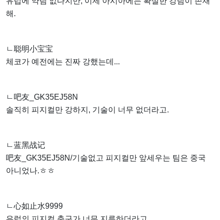
유럽에 약팀 없다지만, 이제 아시아에는 확실한 강팀이 존재
해.
ㄴ聪明小宝宝
체코가 예전에는 진짜 강했는데...
ㄴ吧友_GK35EJ58N
솔직히 피지컬만 강하지, 기술이 너무 없더라고.
ㄴ蓝黑战记
吧友_GK35EJ58N/기술없고 피지컬만 앞세우는 팀은 중국
아니었나.ㅎㅎ
ㄴ心如止水9999
유럽의 피지컬 축구가 너무 지루하더라고.