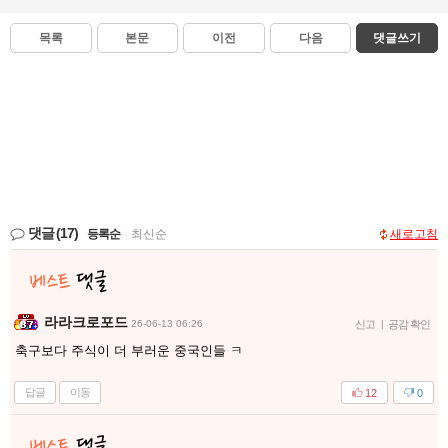
목록
본문
이전
다음
댓글쓰기
댓글
(17)
등록순
|
최신순
새로고침
라라크로포드
26-06-13 06:26
신고
|
공감 확인
축구보다 주식이 더 부러운 중국인들 ㅋ
답글
이동
12
0