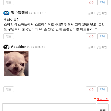
답글
0
0
장수뿡댕이
26-06-13 08:31
신고
|
공감 확인
우레이요?
스페인 에스파뇰에서 스트라이커로 4시즌 뛰면서 고작 16골 넣고, 그것
도 구단주가 중국인이라 4시즌 있던 건데 손흥민이랑 비교를?.. ㅋ
답글
0
0
Abaddon
26-06-13 09:53
신고
|
공감 확인
답글
0
0
새로고침
등록