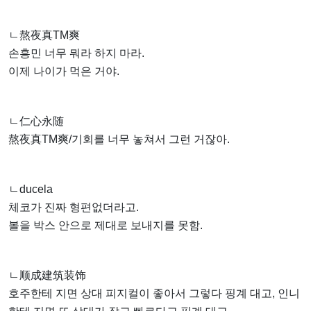
ㄴ熬夜真TM爽
손흥민 너무 뭐라 하지 마라.
이제 나이가 먹은 거야.
ㄴ仁心永随
熬夜真TM爽/기회를 너무 놓쳐서 그런 거잖아.
ㄴducela
체코가 진짜 형편없더라고.
볼을 박스 안으로 제대로 보내지를 못함.
ㄴ顺成建筑装饰
호주한테 지면 상대 피지컬이 좋아서 그렇다 핑계 대고, 인니