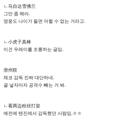
ㄴ马自达雪佛兰
그만 좀 해라.
영웅도 나이가 들면 어쩔 수 없는 거라고.
ㄴ小虎子真棒
이건 우레이를 조롱하는 글임.
滑州联
체코 감독 진짜 대단하네.
골 넣자마자 공격수 빼는 거 봐.
ㄴ看两边粉丝打架
예전에 텐진에서 감독했던 사람임.ㅎㅎ