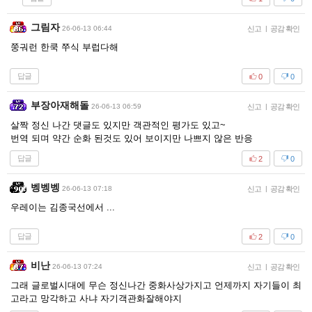
그림자
26-06-13 06:44
신고
|
공감 확인
쭝궈런 한쿡 쭈식 부럽다해
답글
0
0
부장아재해돌
26-06-13 06:59
신고
|
공감 확인
살짝 정신 나간 댓글도 있지만 객관적인 평가도 있고~
번역 되며 약간 순화 된것도 있어 보이지만 나쁘지 않은 반응
답글
2
0
벵벵벵
26-06-13 07:18
신고
|
공감 확인
우레이는 김종국선에서 ...
답글
2
0
비난
26-06-13 07:24
신고
|
공감 확인
그래 글로벌시대에 무슨 정신나간 중화사상가지고 언제까지 자기들이 최
고라고 망각하고 사냐 자기객관화잘해야지