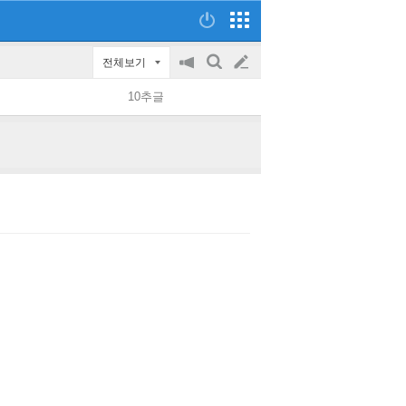
전체보기
공
검
글
지
색
10추글
on/off
쓰
기