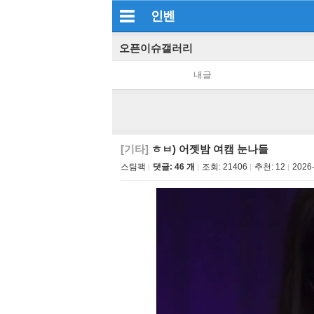
인벤
오픈이슈갤러리
내글
[기타]
ㅎㅂ) 어젯밤 여캠 눈나들
스팀팩
댓글: 46 개
조회:
21406
추천:
12
2026-