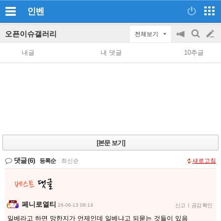
인벤
오픈이슈갤러리
전체보기
공
검
글
지
색
내글
내 댓글
10추글
on/off
쓰
기
[본문 보기]
댓글
(6)
등록순
|
최신순
새로고침
페니로열티
26-06-13 08:14
신고
|
공감 확인
일베라고 하면 망한지가 언제인데 일베냐고 되묻는 것들이 있음