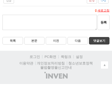
답글
0
0
새로고침
등록
목록
본문
이전
다음
댓글보기
로그인
PC화면
퀵링크
설정
청소년보호정책
이용약관
개인정보처리방침
▲
불법촬영물신고안내
(주)
인
벤