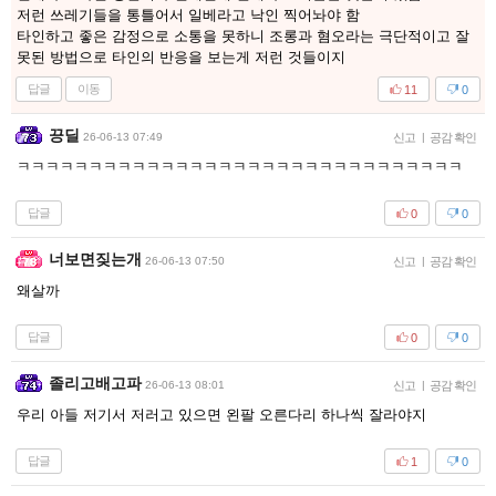
저런 쓰레기들을 통틀어서 일베라고 낙인 찍어놔야 함
타인하고 좋은 감정으로 소통을 못하니 조롱과 혐오라는 극단적이고 잘
못된 방법으로 타인의 반응을 보는게 저런 것들이지
답글
이동
11
0
끙딜
26-06-13 07:49
신고
|
공감 확인
ㅋㅋㅋㅋㅋㅋㅋㅋㅋㅋㅋㅋㅋㅋㅋㅋㅋㅋㅋㅋㅋㅋㅋㅋㅋㅋㅋㅋㅋㅋㅋ
답글
0
0
너보면짖는개
26-06-13 07:50
신고
|
공감 확인
왜살까
답글
0
0
졸리고배고파
26-06-13 08:01
신고
|
공감 확인
우리 아들 저기서 저러고 있으면 왼팔 오른다리 하나씩 잘라야지
답글
1
0