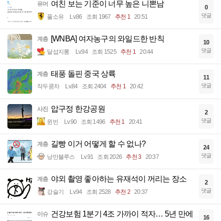
여친 보는 기준이 너무 높은 니뽄남
유머
0
댓글
풀소유
Lv.86
조회 1967
추천 1
20:51
[WNBA] 여자농구의 와일드한 반칙
계층
10
댓글
달섭지롱
Lv.94
조회 1525
추천 1
20:44
태풍 돌핀 중국 상륙
계층
11
댓글
작두콩차
Lv.84
조회 2404
추천 1
20:42
압구정 한강공원
사진
2
댓글
윈빈
Lv.90
조회 1496
추천 1
20:41
길빵 이거 어떻게 할 수 없나?
계층
24
댓글
낭만블루스
Lv.91
조회 2026
추천 3
20:37
야외 촬영 좋아하는 유재석이 꺼리는 장소
계층
2
댓글
강슬기
Lv.94
조회 2528
추천 2
20:37
건강보험 1분기 4조 가까이 적자… 5년 만에
이슈
16