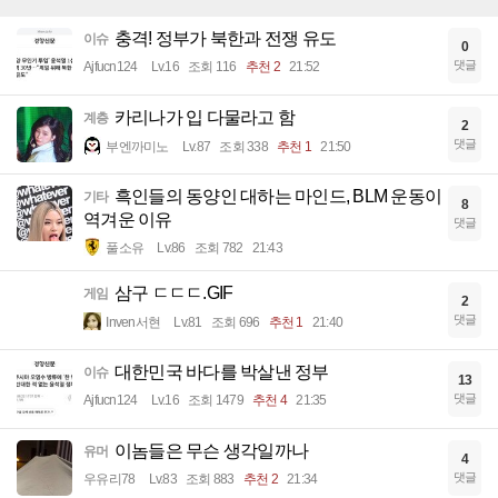
충격! 정부가 북한과 전쟁 유도
이슈
0
댓글
Ajfucn124
Lv.16
조회 116
추천 2
21:52
카리나가 입 다물라고 함
계층
2
댓글
부엔까미노
Lv.87
조회 338
추천 1
21:50
흑인들의 동양인 대하는 마인드, BLM 운동이
기타
8
역겨운 이유
댓글
풀소유
Lv.86
조회 782
21:43
삼구 ㄷㄷㄷ.GIF
게임
2
댓글
Inven서현
Lv.81
조회 696
추천 1
21:40
대한민국 바다를 박살낸 정부
이슈
13
댓글
Ajfucn124
Lv.16
조회 1479
추천 4
21:35
이놈들은 무슨 생각일까나
유머
4
댓글
우유리78
Lv.83
조회 883
추천 2
21:34