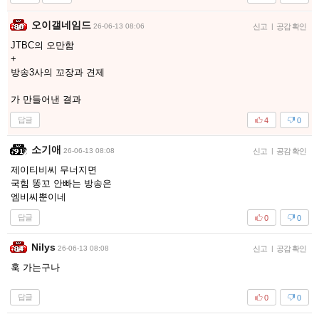
오이갤네임드
26-06-13 08:06
신고
|
공감 확인
JTBC의 오만함
+
방송3사의 꼬장과 견제
가 만들어낸 결과
답글
4
0
소기애
26-06-13 08:08
신고
|
공감 확인
제이티비씨 무너지면
국힘 똥꼬 안빠는 방송은
엠비씨뿐이네
답글
0
0
Nilys
26-06-13 08:08
신고
|
공감 확인
훅 가는구나
답글
0
0