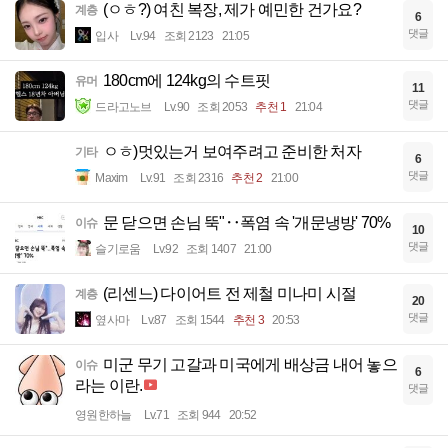
(ㅇㅎ?) 여친 복장, 제가 예민한 건가요?
계층
6
댓글
입사
Lv.94
조회 2123
21:05
180cm에 124kg의 수트핏
유머
11
댓글
드라고노브
Lv.90
조회 2053
추천 1
21:04
ㅇㅎ)멋있는거 보여주려고 준비한 처자
기타
6
댓글
Maxim
Lv.91
조회 2316
추천 2
21:00
문 닫으면 손님 뚝"‥폭염 속 '개문냉방' 70%
이슈
10
댓글
슬기로움
Lv.92
조회 1407
21:00
(리센느) 다이어트 전 제철 미나미 시절
계층
20
댓글
옆사마
Lv.87
조회 1544
추천 3
20:53
미군 무기 고갈과 미국에게 배상금 내어 놓으
이슈
6
라는 이란.
댓글
영원한하늘
Lv.71
조회 944
20:52