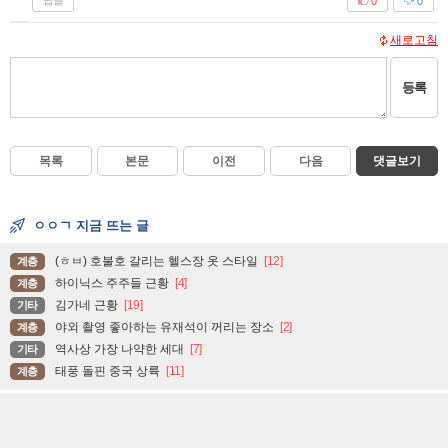
답글
0
0
새로고침
등록
목록
본문
이전
다음
댓글보기
ㅇㅇㄱ 지금 뜨는 글
(ㅎㅂ) 호불호 갈리는 헬스장 옷 스타일
[12]
계층
하이닉스 주주들 근황
[4]
계층
김가네 근황
[19]
기타
야외 촬영 좋아하는 유재석이 꺼리는 장소
[2]
계층
역사상 가장 나약한 세대
[7]
기타
태풍 돌핀 중국 상륙
[11]
계층