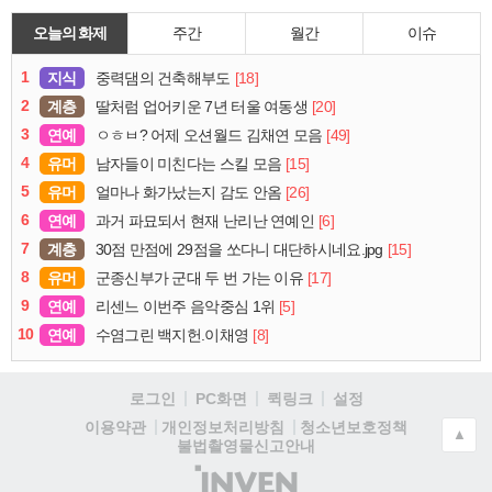
오늘의 화제
주간
월간
이슈
1
지식
[18]
중력댐의 건축해부도
2
계층
[20]
딸처럼 업어키운 7년 터울 여동생
3
연예
[49]
ㅇㅎㅂ? 어제 오션월드 김채연 모음
4
유머
[15]
남자들이 미친다는 스킬 모음
5
유머
[26]
얼마나 화가났는지 감도 안옴
6
연예
[6]
과거 파묘되서 현재 난리난 연예인
7
계층
[15]
30점 만점에 29점을 쏘다니 대단하시네요.jpg
8
유머
[17]
군종신부가 군대 두 번 가는 이유
9
연예
[5]
리센느 이번주 음악중심 1위
10
연예
[8]
수염그린 백지헌.이채영
로그인
PC화면
퀵링크
설정
청소년보호정책
이용약관
개인정보처리방침
▲
불법촬영물신고안내
(주)