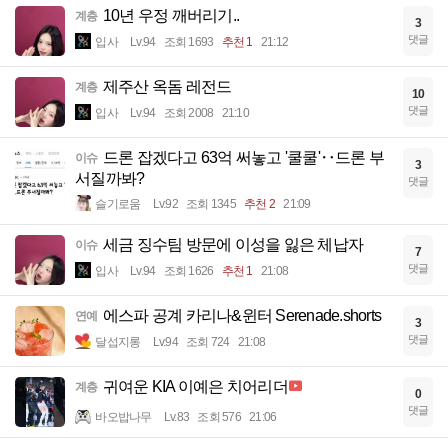
10년 우정 깨버리기..
계층
3
댓글
입사
Lv.94
조회 1693
추천 1
21:12
제주산 옥돔 레전드
계층
10
댓글
입사
Lv.94
조회 2008
21:10
드론 잡겠다고 63억 써놓고 '쿨쿨'‥드론 부
이슈
3
서질까봐?
댓글
슬기로움
Lv.92
조회 1345
추천 2
21:09
세금 징수팀 방문에 이성을 잃은 체납자
이슈
7
댓글
입사
Lv.94
조회 1626
추천 1
21:08
에스파 공계 카리나&윈터 Serenade.shorts
연예
3
댓글
달섭지롱
Lv.94
조회 724
21:08
귀여운 KIA 이예은 치어리더
계층
0
댓글
바오밥나무
Lv.83
조회 576
21:06