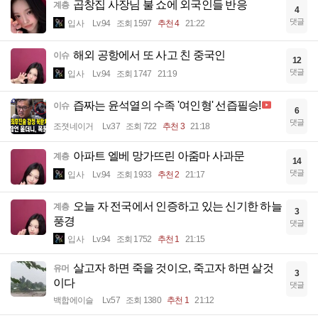
곱창집 사장님 불 쇼에 외국인들 반응
계층
4
댓글
입사
Lv.94
조회 1597
추천 4
21:22
해외 공항에서 또 사고 친 중국인
이슈
12
댓글
입사
Lv.94
조회 1747
21:19
즙짜는 윤석열의 수족 '여인형' 선즙필승!
이슈
6
댓글
조졋네이거
Lv.37
조회 722
추천 3
21:18
아파트 엘베 망가뜨린 아줌마 사과문
계층
14
댓글
입사
Lv.94
조회 1933
추천 2
21:17
오늘 자 전국에서 인증하고 있는 신기한 하늘
계층
3
풍경
댓글
입사
Lv.94
조회 1752
추천 1
21:15
살고자 하면 죽을 것이오, 죽고자 하면 살것
유머
3
이다
댓글
백합에이슬
Lv.57
조회 1380
추천 1
21:12