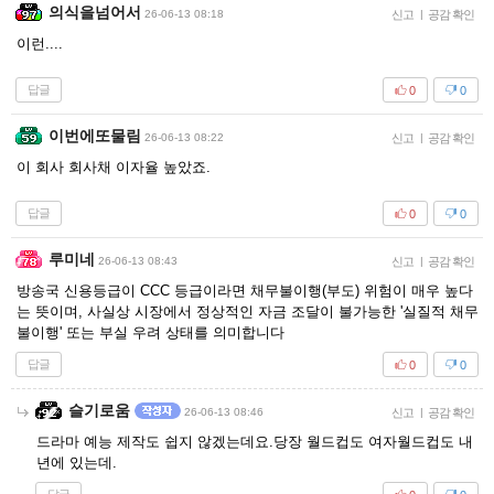
의식을넘어서
26-06-13 08:18
신고
|
공감 확인
이런....
답글
0
0
이번에또물림
26-06-13 08:22
신고
|
공감 확인
이 회사 회사채 이자율 높았죠.
답글
0
0
루미네
26-06-13 08:43
신고
|
공감 확인
방송국 신용등급이 CCC 등급이라면 채무불이행(부도) 위험이 매우 높다
는 뜻이며, 사실상 시장에서 정상적인 자금 조달이 불가능한 '실질적 채무
불이행' 또는 부실 우려 상태를 의미합니다
답글
0
0
슬기로움
26-06-13 08:46
신고
|
공감 확인
드라마 예능 제작도 쉽지 않겠는데요.당장 월드컵도 여자월드컵도 내
년에 있는데.