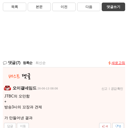
목록
본문
이전
다음
댓글쓰기
댓글
(7)
등록순
|
최신순
새로고침
오이갤네임드
26-06-13 08:06
신고
|
공감 확인
JTBC의 오만함
+
방송3사의 꼬장과 견제
가 만들어낸 결과
답글
이동
4
0