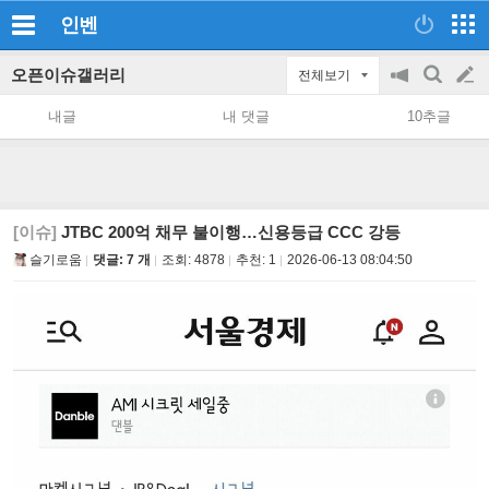
인벤
오픈이슈갤러리
전체보기
공
검
글
지
색
내글
내 댓글
10추글
on/off
쓰
기
[이슈]
JTBC 200억 채무 불이행…신용등급 CCC 강등
슬기로움
댓글: 7 개
조회:
4878
추천:
1
2026-06-13 08:04:50