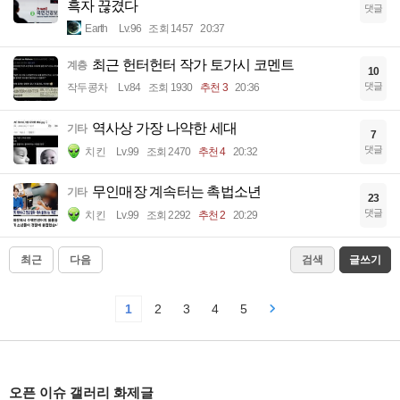
흑자 끊겼다
댓글
Earth
Lv.96
조회 1457
20:37
최근 헌터헌터 작가 토가시 코멘트
계층
10
댓글
작두콩차
Lv.84
조회 1930
추천 3
20:36
역사상 가장 나약한 세대
기타
7
댓글
치킨
Lv.99
조회 2470
추천 4
20:32
무인매장 계속터는 촉법소년
기타
23
댓글
치킨
Lv.99
조회 2292
추천 2
20:29
최근
다음
검색
글쓰기
1
2
3
4
5
오픈 이슈 갤러리 화제글