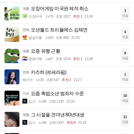
오징어게임 미국판 제작 취소
계층
3
댓글
오징어국
Lv.79
조회 1027
추천 1
21:34
오션월드 트리플에스 김채연
연예
4
댓글
달섭지롱
Lv.94
조회 808
21:33
요증 유행 근황
계층
9
댓글
명량거북
Lv.87
조회 1534
추천 1
21:28
카즈하 (르세라핌)
연예
1
댓글
배수민
Lv.35
조회 547
추천 2
21:27
요즘 촉법소년 범죄자 수준
이슈
10
댓글
입사
Lv.94
조회 1140
21:26
그 시절을 견뎌낸 80년대생
계층
11
댓글
입사
Lv.94
조회 1447
추천 6
21:24