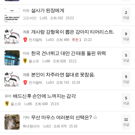
설사가 된장에게
이슈
2
댓글
고도비만
Lv.91
조회 432
15:22
개사랑 강형욱이 뽑은 강아지 티어리스트.
계층
9
댓글
전자팔찌
Lv.93
조회 489
추천 1
15:22
한국 건너뛰고 대만 간 태풍 돌핀 위력
이슈
5
댓글
풀소유
Lv.86
조회 828
15:21
본인이 차주라면 절대로 못참음.
계층
9
댓글
전자팔찌
Lv.93
조회 743
15:19
배드신후 손안에 느껴지는 감각
유머
5
댓글
풀소유
Lv.86
조회 849
15:19
무선 마우스 여러분의 선택은?
기타
11
댓글
특대형피자
Lv.62
조회 479
15:19