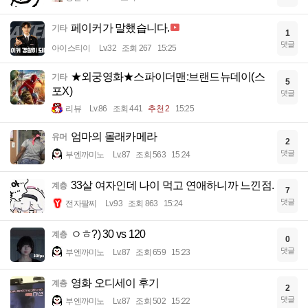
페이커가 말했습니다.
기타
1
댓글
아이스티이
Lv.32
조회 267
15:25
★외궁영화★스파이더맨:브랜드뉴데이(스
기타
5
포X)
댓글
리뷰
Lv.86
조회 441
추천 2
15:25
엄마의 몰래카메라
유머
2
댓글
부엔까미노
Lv.87
조회 563
15:24
33살 여자인데 나이 먹고 연애하니까 느낀점.
계층
7
댓글
전자팔찌
Lv.93
조회 863
15:24
ㅇㅎ?) 30 vs 120
계층
0
댓글
부엔까미노
Lv.87
조회 659
15:23
영화 오디세이 후기
계층
2
댓글
부엔까미노
Lv.87
조회 502
15:22