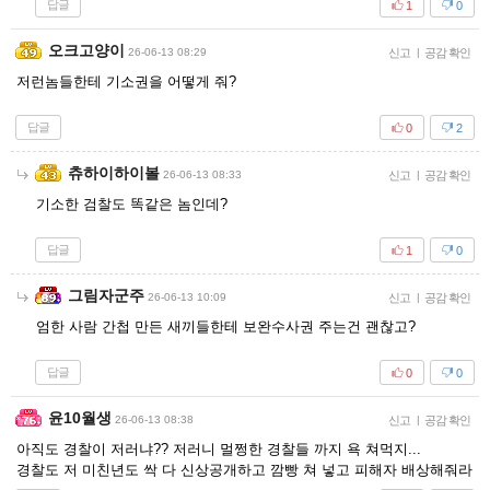
답글
1
0
오크고양이
26-06-13 08:29
신고
|
공감 확인
저런놈들한테 기소권을 어떻게 줘?
답글
0
2
츄하이하이볼
26-06-13 08:33
신고
|
공감 확인
기소한 검찰도 똑같은 놈인데?
답글
1
0
그림자군주
26-06-13 10:09
신고
|
공감 확인
엄한 사람 간첩 만든 새끼들한테 보완수사권 주는건 괜찮고?
답글
0
0
윤10월생
26-06-13 08:38
신고
|
공감 확인
아직도 경찰이 저러냐?? 저러니 멀쩡한 경찰들 까지 욕 쳐먹지...
경찰도 저 미친년도 싹 다 신상공개하고 깜빵 쳐 넣고 피해자 배상해줘라