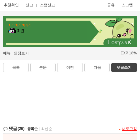
추천확인
신고
스팸신고
공유
스크랩
치직 치직 치지직
치킨
메뉴
인장보기
EXP 18%
목록
본문
이전
다음
댓글쓰기
댓글
(26)
등록순
|
최신순
새로고침