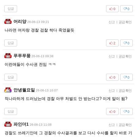
답글
0
0
어리양
26-06-13 09:21
신고
|
공감 확인
나라면 여자랑 경찰 검찰 싹다 죽였을듯
답글
2
0
푸푸푸풍
26-06-13 09:38
신고
|
공감 확인
이런애들이 수사권 전임 ㅋㅋ
답글
0
0
안녕월요일
26-06-13 10:07
신고
|
공감 확인
적나라하게 드러났는데 경찰 아무 처벌도 안 받는다고? 이게 말이 됨?
답글
0
0
파인더1
26-06-13 11:08
신고
|
공감 확인
경찰도 쓰레기인데 그 경찰의 수사결과를 보고 다시 수사를 할지 바로 기