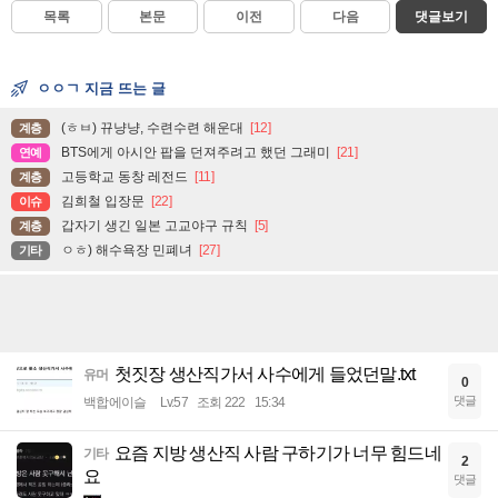
목록
본문
이전
다음
댓글보기
ㅇㅇㄱ 지금 뜨는 글
(ㅎㅂ) 뀨냥냥, 수련수련 해운대
[12]
계층
BTS에게 아시안 팝을 던져주려고 했던 그래미
[21]
연예
고등학교 동창 레전드
[11]
계층
김희철 입장문
[22]
이슈
갑자기 생긴 일본 고교야구 규칙
[5]
계층
ㅇㅎ) 해수욕장 민폐녀
[27]
기타
첫짓장 생산직가서 사수에게 들었던말.txt
유머
0
댓글
백합에이슬
Lv.57
조회 222
15:34
요즘 지방 생산직 사람 구하기가 너무 힘드네
기타
2
요
댓글