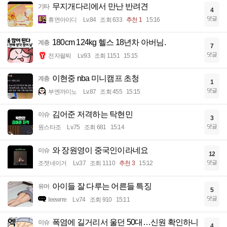
무지개다리에서 만난 반려견
기타
4
댓글
휴면아이디
Lv.84
조회 633
추천 1
15:16
180cm 124kg 헬스 18년차 아버님.
계층
7
댓글
전자팔찌
Lv.93
조회 1151
15:15
이현중 nba 미니캠프 초청
계층
1
댓글
부엔까미노
Lv.87
조회 455
15:15
김어준 저격하는 탁현민
이슈
3
댓글
원스타조
Lv.75
조회 681
15:14
와 장원영이 중국인이라네요
이슈
12
댓글
조졋네이거
Lv.37
조회 1110
추천 3
15:12
아이들 잘 다루는 어른들 특징
유머
5
댓글
Ieewrre
Lv.74
조회 910
15:11
폭염에 길거리서 울던 50대…신원 확인하니
이슈
4