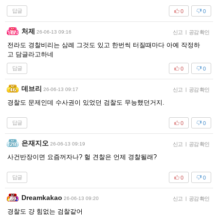
답글
0
0
처제
26-06-13 09:16
신고
|
공감 확인
전라도 경찰비리는 삼례 그것도 있고 한번씩 터질때마다 아예 작정하
고 담글라고하네
답글
0
0
데브리
26-06-13 09:17
신고
|
공감 확인
경찰도 문제인데 수사권이 있었던 검찰도 무능했던거지.
답글
0
0
은재지오
26-06-13 09:19
신고
|
공감 확인
사건반장이면 요즘꺼자나? 헐 견찰은 언제 경찰될래?
답글
0
0
Dreamkakao
26-06-13 09:20
신고
|
공감 확인
경찰도 걍 힘없는 검찰같어