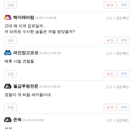
답글
3
0
해아래바람
26-06-13 08:48
신고
|
공감 확인
근데 왜 이게 집유일까...
저 따위로 수사한 놈들은 처벌 받았을까?
답글
3
0
파인망고코코
26-06-13 08:50
신고
|
공감 확인
에휴 시발 견찰들
답글
1
0
월급루팡전문
26-06-13 09:02
신고
|
공감 확인
경찰이 개 씨발 새끼들이네
답글
3
0
존윅
26-06-13 09:06
신고
|
공감 확인
ㅆㅂ