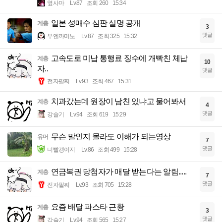
옆사마
Lv.87
조회 260
15:34
일본 성매수 심판 실명 공개
계층
3
댓글
부엔까미노
Lv.87
조회 325
15:32
고속도로 미납 통행료 징수에 개빡친 체납
계층
10
자..
댓글
전자팔찌
Lv.93
조회 467
15:31
치과갔는데 원장이 남친 있냐고 물어봐서
계층
4
댓글
강슬기
Lv.94
조회 619
15:29
무슨 말인지 몰라도 이해가 되는영상
유머
7
댓글
너빨갱이지
Lv.86
조회 499
15:28
연금복권 당첨자가 매달 받는다는 알림.....
계층
7
댓글
전자팔찌
Lv.93
조회 705
15:28
요즘 배달 파스타 근황
계층
3
댓글
강슬기
Lv.94
조회 565
15:27