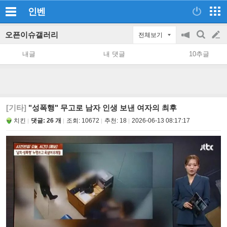
인벤
오픈이슈갤러리
전체보기
공
검
글
지
색
내글
내 댓글
10추글
on/off
쓰
기
[기타]
"성폭행" 무고로 남자 인생 보낸 여자의 최후
치킨
댓글: 26 개
조회:
10672
추천:
18
2026-06-13 08:17:17