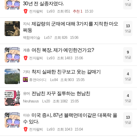
30년 전 실종자였다.
댓글
전자팔찌
Lv.93
조회 851
추천 1
15:10
제갈량의 군재에 대해 3가지를 지적한 마오
지식
13
쩌둥
댓글
백합에이슬
Lv.57
조회 826
15:06
여친 복장, 제가 예민한건가요?
계층
9
댓글
전자팔찌
Lv.93
조회 1483
15:06
착지 실패한 친구보고 웃는 갈매기
기타
4
댓글
휴면아이디
Lv.84
조회 903
15:05
전남친 자꾸 질투하는 현남친
유머
4
댓글
Neuhauus
Lv.20
조회 1082
15:05
미국 증시, 87년 블랙먼데이같은 대폭락 올
이슈
13
수 있다.
댓글
전자팔찌
Lv.93
조회 1043
15:04