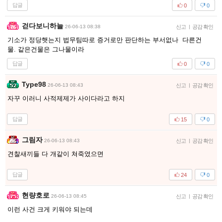
답글
0
0
걷다보니하늘
26-06-13 08:38
신고
|
공감 확인
기소가 정당햇는지 법무팀따로 증거로만 판단하는 부서없나 다른건
물. 같은건물은 그나물이라
답글
0
0
Type98
26-06-13 08:43
신고
|
공감 확인
자꾸 이러니 사적제제가 사이다라고 하지
답글
15
0
그림자
26-06-13 08:43
신고
|
공감 확인
견찰새끼들 다 개같이 쳐죽였으면
답글
24
0
현량호로
26-06-13 08:45
신고
|
공감 확인
이런 사건 크게 키워야 되는데