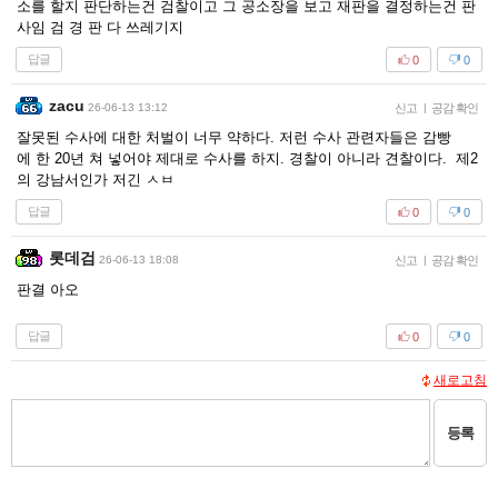
소를 할지 판단하는건 검찰이고 그 공소장을 보고 재판을 결정하는건 판
사임 검 경 판 다 쓰레기지
답글
0
0
zacu
26-06-13 13:12
신고
|
공감 확인
잘못된 수사에 대한 처벌이 너무 약하다. 저런 수사 관련자들은 감빵
에 한 20년 쳐 넣어야 제대로 수사를 하지. 경찰이 아니라 견찰이다. 제2
의 강남서인가 저긴 ㅅㅂ
답글
0
0
롯데검
26-06-13 18:08
신고
|
공감 확인
판결 아오
답글
0
0
새로고침
등록