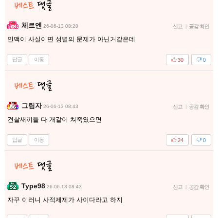
체르엔
26-06-13 08:20
신고
|
공감 확인
인맥이 사실이면 성별의 문제가 아닌거같은데
답글
이동
30
0
그림자
26-06-13 08:43
신고
|
공감 확인
견찰새끼들 다 개같이 쳐죽였으면
답글
이동
24
0
Type98
26-06-13 08:43
신고
|
공감 확인
자꾸 이러니 사적제제가 사이다라고 하지