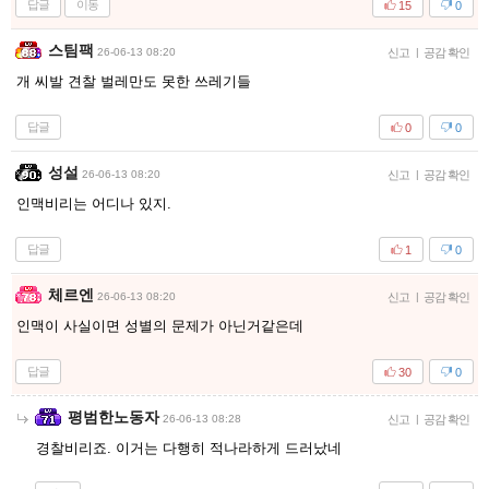
답글
이동
15
0
스팀팩
26-06-13 08:20
신고
|
공감 확인
개 씨발 견찰 벌레만도 못한 쓰레기들
답글
0
0
성설
26-06-13 08:20
신고
|
공감 확인
인맥비리는 어디나 있지.
답글
1
0
체르엔
26-06-13 08:20
신고
|
공감 확인
인맥이 사실이면 성별의 문제가 아닌거같은데
답글
30
0
평범한노동자
26-06-13 08:28
신고
|
공감 확인
경찰비리죠. 이거는 다행히 적나라하게 드러났네