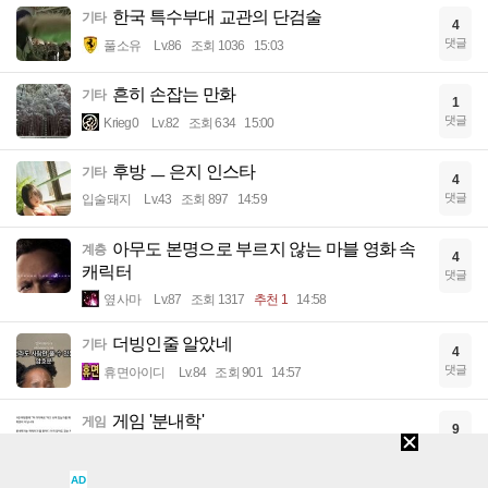
한국 특수부대 교관의 단검술
기타
4
댓글
풀소유
Lv.86
조회 1036
15:03
흔히 손잡는 만화
기타
1
댓글
Krieg0
Lv.82
조회 634
15:00
후방 ㅡ 은지 인스타
기타
4
댓글
입술돼지
Lv.43
조회 897
14:59
아무도 본명으로 부르지 않는 마블 영화 속
계층
4
캐릭터
댓글
옆사마
Lv.87
조회 1317
추천 1
14:58
더빙인줄 알았네
기타
4
댓글
휴면아이디
Lv.84
조회 901
14:57
게임 '분내학'
게임
9
댓글
파이혹은파어
Lv.91
조회 1087
추천 1
14:52
AD