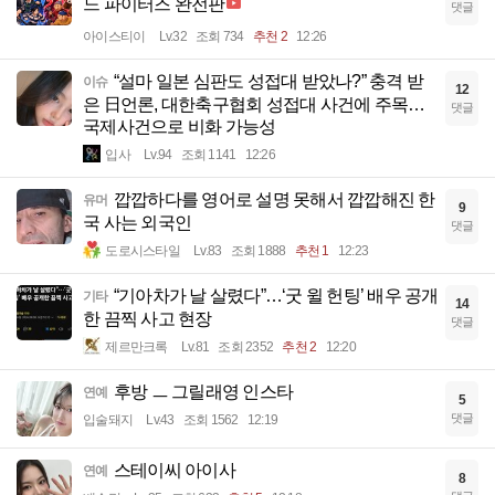
느 파이터즈 완전판
댓글
아이스티이
Lv.32
조회 734
추천 2
12:26
“설마 일본 심판도 성접대 받았나?” 충격 받
이슈
12
은 日언론, 대한축구협회 성접대 사건에 주목…
댓글
국제사건으로 비화 가능성
입사
Lv.94
조회 1141
12:26
깝깝하다를 영어로 설명 못해서 깝깝해진 한
유머
9
국 사는 외국인
댓글
도로시스타일
Lv.83
조회 1888
추천 1
12:23
“기아차가 날 살렸다”…‘굿 윌 헌팅’ 배우 공개
기타
14
한 끔찍 사고 현장
댓글
제르만크록
Lv.81
조회 2352
추천 2
12:20
후방 ㅡ 그릴래영 인스타
연예
5
댓글
입술돼지
Lv.43
조회 1562
12:19
스테이씨 아이사
연예
8