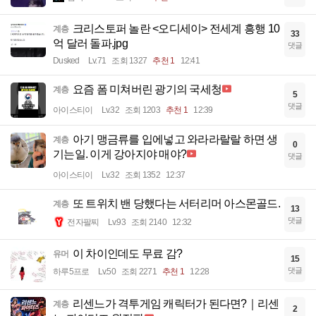
크리스토퍼 놀란 <오디세이> 전세계 흥행 10
계층
33
억 달러 돌파.jpg
댓글
Dusked
Lv.71
조회 1327
추천 1
12:41
요즘 폼 미쳐버린 광기의 국세청
계층
5
댓글
아이스티이
Lv.32
조회 1203
추천 1
12:39
아기 맹금류를 입에넣고 와라라랄랄 하면 생
계층
0
기는일. 이게 강아지야 매야?
댓글
아이스티이
Lv.32
조회 1352
12:37
또 트위치 밴 당했다는 서터리머 아스몬골드.
계층
13
댓글
전자팔찌
Lv.93
조회 2140
12:32
이 차이인데도 무료 감?
유머
15
댓글
하루5프로
Lv.50
조회 2271
추천 1
12:28
리센느가 격투게임 캐릭터가 된다면?｜리센
계층
2