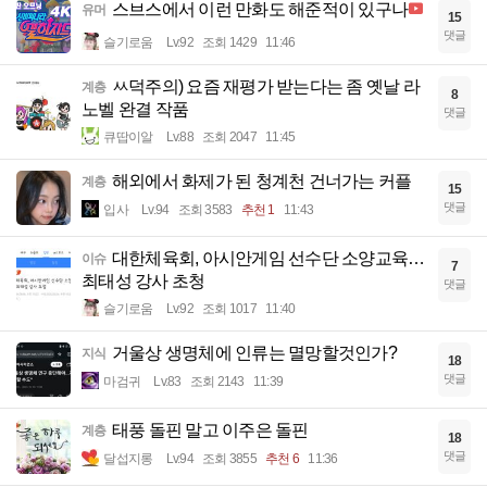
스브스에서 이런 만화도 해준적이 있구나
유머
15
댓글
슬기로움
Lv.92
조회 1429
11:46
ㅆ덕주의) 요즘 재평가 받는다는 좀 옛날 라
계층
8
노벨 완결 작품
댓글
큐땁이알
Lv.88
조회 2047
11:45
해외에서 화제가 된 청계천 건너가는 커플
계층
15
댓글
입사
Lv.94
조회 3583
추천 1
11:43
대한체육회, 아시안게임 선수단 소양교육…
이슈
7
최태성 강사 초청
댓글
슬기로움
Lv.92
조회 1017
11:40
거울상 생명체에 인류는 멸망할것인가?
지식
18
댓글
마검귀
Lv.83
조회 2143
11:39
태풍 돌핀 말고 이주은 돌핀
계층
18
댓글
달섭지롱
Lv.94
조회 3855
추천 6
11:36