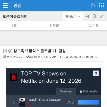
인벤
오픈이슈갤러리
전체보기
공
검
글
지
색
내글
내 댓글
10추글
on/off
쓰
기
[계층]
참교육 넷플릭스 글로벌 1위 달성
로프꾼오징어
댓글: 14 개
조회:
7904
추천:
3
2026-06-13 08:25:17