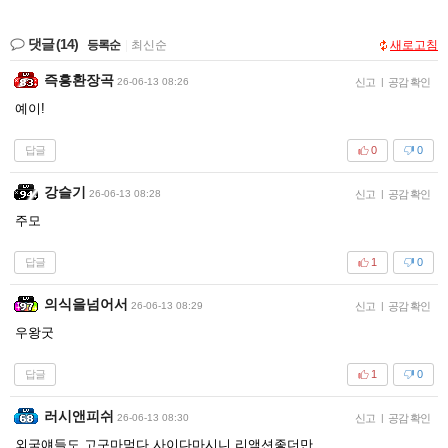
댓글
(14)
등록순
|
최신순
새로고침
즉흥환장곡
26-06-13 08:26
신고
|
공감 확인
예이!
답글
0
0
강슬기
26-06-13 08:28
신고
|
공감 확인
주모
답글
1
0
의식을넘어서
26-06-13 08:29
신고
|
공감 확인
우왕굿
답글
1
0
러시앤피쉬
26-06-13 08:30
신고
|
공감 확인
외국얘들도 고구마먹다 사이다마시니 리액션좋더만