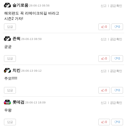
슬기로움
26-06-13 08:56
신고
|
공감 확인
해외편도 꼭 리메이크되길 바라고
시즌2 가자!
답글
0
0
존윅
26-06-13 08:59
신고
|
공감 확인
굳굳
답글
0
0
치킨
26-06-13 09:12
신고
|
공감 확인
주모!!!!!
답글
0
0
롯데검
26-06-13 18:09
신고
|
공감 확인
우왕
답글
0
0