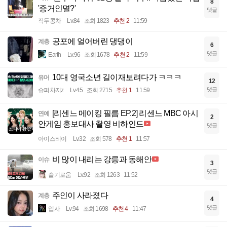
8
'증거인멸?'
댓글
작두콩차
Lv.84
조회 1823
추천 2
11:59
공포에 얼어버린 댕댕이
계층
6
댓글
Earth
Lv.96
조회 1678
추천 2
11:59
10대 영국소년 길이재보려다가 ㅋㅋㅋ
유머
12
댓글
슈퍼차지z
Lv.45
조회 2715
추천 1
11:59
[리센느 메이킹 필름 EP.2] 리센느 MBC 아시
연예
2
안게임 홍보대사 촬영 비하인드
댓글
아이스티이
Lv.32
조회 578
추천 1
11:57
비 많이 내리는 강릉과 동해안
이슈
3
댓글
슬기로움
Lv.92
조회 1263
11:52
주인이 사라졌다
계층
4
댓글
입사
Lv.94
조회 1698
추천 4
11:47