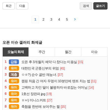
최근
다음
검색
글쓰기
1
2
3
4
5
오픈 이슈 갤러리 화제글
오늘의 화제
주간
월간
이슈
1
감동
[15]
오픈 후 3개월치 예약 다 찼다는 미용실
2
유머
[41]
대한민국 군종신부의 위엄
3
계층
[37]
ㅇㅎ?) 순수 골반 재능녀.
4
유머
[11]
캠핑 처음 간 여자 두명이 10분만에 텐트 치는 법
5
유머
[14]
고백하고 차인 딸이 불평하자 바로잡는 어머님
6
유머
[19]
1호선 장판파.jpg
7
유머
[27]
ㅎㅂ) 미니스커트
8
유머
[15]
축협을 한번에 보여주는 짤