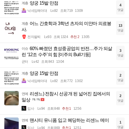
양궁 15발 만점
계층
4
댓글
닉네임해야대
Lv.82
조회 719
13:09
어느 간호학과 3학년 츠자의 미얀마 의료봉
계층
13
사.
댓글
전자팔찌
Lv.93
조회 1324
추천 2
13:05
60% 빠졌던 효성중공업의 반전…주가 되살
이슈
3
린 ‘12조 수주’의 힘 [이주의 Bull기둥]
댓글
균터
Lv.42
조회 843
13:04
양궁 15발 만점
계층
2
댓글
닉네임해야대
Lv.82
조회 772
13:02
리센느) 전참시 선공개 된 넓어진 집에서의
연예
2
일상 ㅋㅋ
댓글
입사
Lv.94
조회 848
추천 1
12:56
맨시티 유니폼 입고 헤딩하는 리센느 메이
연예
1
댓글
입사
Lv.94
조회 869
추천 1
12:51