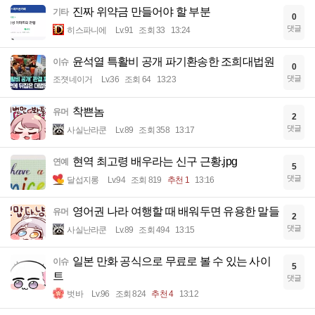
진짜 위약금 만들어야 할 부분
기타
0
댓글
히스파니에
Lv.91
조회 33
13:24
윤석열 특활비 공개 파기환송한 조희대법원
이슈
0
댓글
조졋네이거
Lv.36
조회 64
13:23
착쁜놈
유머
2
댓글
사실난라쿤
Lv.89
조회 358
13:17
현역 최고령 배우라는 신구 근황.jpg
연예
5
댓글
달섭지롱
Lv.94
조회 819
추천 1
13:16
영어권 나라 여행할 때 배워두면 유용한 말들
유머
2
댓글
사실난라쿤
Lv.89
조회 494
13:15
일본 만화 공식으로 무료로 볼 수 있는 사이
이슈
5
트
댓글
벗바
Lv.96
조회 824
추천 4
13:12