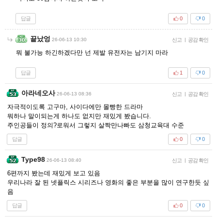
답글
0
0
끝났엉
26-06-13 10:30
신고
|
공감 확인
뭐 불가능 하긴하겠다만 넌 제발 유전자는 남기지 마라
답글
1
0
아라네오사
26-06-13 08:36
신고
|
공감 확인
자극적이도록 고구마, 사이다에만 몰빵한 드라마
뭐하나 말이되는게 하나도 없지만 재밌게 봤습니다.
주인공들이 정의?로워서 그렇지 살짝만나빠도 삼청교육대 수준
답글
0
0
Type98
26-06-13 08:40
신고
|
공감 확인
6편까지 봤는데 재밌게 보고 있음
우리나라 잘 된 넷플릭스 시리즈나 영화의 좋은 부분을 많이 연구한듯 싶
음
답글
0
0