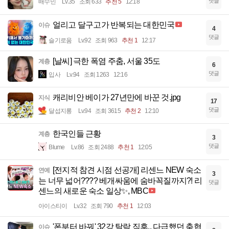
댓글
배수민
Lv.35
조회 633
추천 5
12:18
얼리고 달구고가 반복되는 대한민국
이슈
4
댓글
슬기로움
Lv.92
조회 963
추천 1
12:17
[날씨] 극한 폭염 주춤, 서울 35도
계층
6
댓글
입사
Lv.94
조회 1263
12:16
캐리비안 베이가 27년만에 바꾼 것.jpg
지식
17
댓글
달섭지롱
Lv.94
조회 3615
추천 2
12:10
한국인들 근황
계층
3
댓글
Blume
Lv.86
조회 2488
추천 1
12:05
[전지적 참견 시점 선공개] 리센느 NEW 숙소
연예
3
는 너무 넓어???? 베개싸움에 숨바꼭질까지?! 리
댓글
센느의 새로운 숙소 일상✨, MBC
아이스티이
Lv.32
조회 790
추천 1
12:03
'폰부터 바꿔' 32강 탈락 직후.. 다급했던 축협
이슈