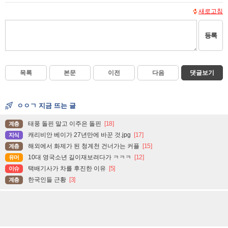
새로고침
등록
목록
본문
이전
다음
댓글보기
ㅇㅇㄱ 지금 뜨는 글
태풍 돌핀 말고 이주은 돌핀
[18]
계층
캐리비안 베이가 27년만에 바꾼 것.jpg
[17]
지식
해외에서 화제가 된 청계천 건너가는 커플
[15]
계층
10대 영국소년 길이재보려다가 ㅋㅋㅋ
[12]
유머
택배기사가 차를 후진한 이유
[5]
이슈
한국인들 근황
[3]
계층