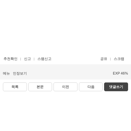
추천확인
신고
스팸신고
공유
스크랩
메뉴
인장보기
EXP 46%
목록
본문
이전
다음
댓글쓰기