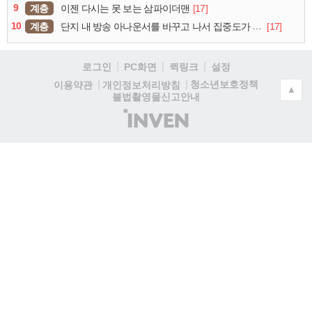
9
계층
[17]
이젠 다시는 못 보는 삼파이더맨
10
계층
[17]
단지 내 방송 아나운서를 바꾸고 나서 집중도가 확 올라갔다는 한 아파트의 안내방송
로그인
PC화면
퀵링크
설정
청소년보호정책
이용약관
개인정보처리방침
▲
불법촬영물신고안내
(주)
인
벤