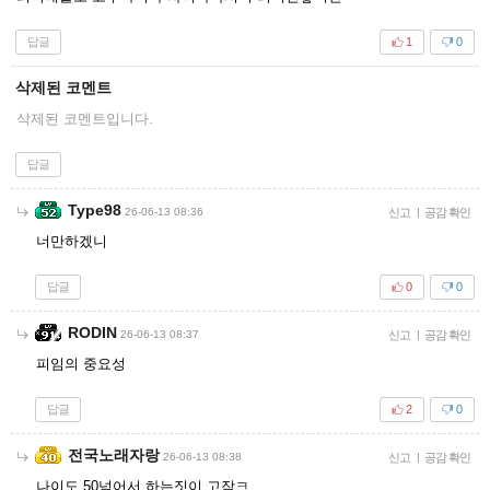
답글
1
0
삭제된 코멘트
삭제된 코멘트입니다.
답글
Type98
26-06-13 08:36
신고
|
공감 확인
너만하겠니
답글
0
0
RODIN
26-06-13 08:37
신고
|
공감 확인
피임의 중요성
답글
2
0
전국노래자랑
26-06-13 08:38
신고
|
공감 확인
나이도 50넘어서 하는짓이 고작ㅋ