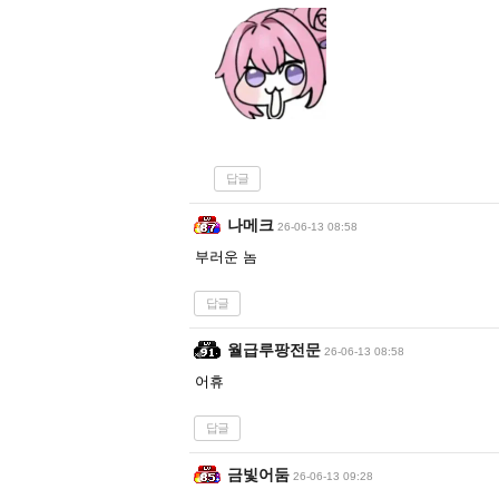
답글
나메크
26-06-13 08:58
부러운 놈
답글
월급루팡전문
26-06-13 08:58
어휴
답글
금빛어둠
26-06-13 09:28