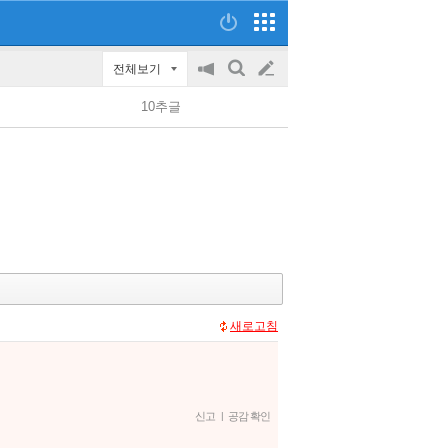
전체보기
공
검
글
지
색
10추글
on/off
쓰
기
새로고침
신고
|
공감 확인