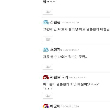
엌ㅋㅋㅋ
답글
스텐판
26-06-13 09:56
그런데 난 18호가 클리닝 하고 결혼한게 다행
답글
스텐판
26-06-13 09:57
자동 생수 나오는 정수기 구만..
답글
써펜트 나가
26-06-13 10:22
아~ 둘이 결혼한게 저것 때문이었구나?
ㅋㅋㅋ
답글
해군이
26-06-13 10:29