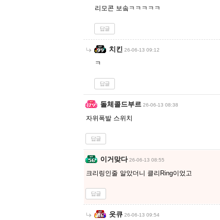
리모콘 보솤ㅋㅋㅋㅋㅋ
답글
치킨
26-06-13 09:12
ㅋ
답글
돌체콜드부르
26-06-13 08:38
자위폭발 스위치
답글
이거맞다
26-06-13 08:55
크리링인줄 알았더니 클리Ring이었고
답글
읏큐
26-06-13 09:54