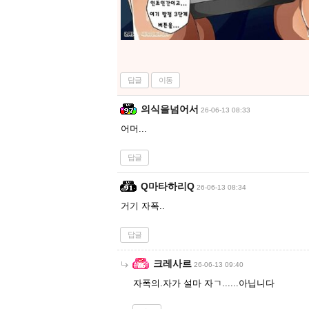
답글
이동
의식을넘어서
26-06-13 08:33
어머...
답글
Q마타하리Q
26-06-13 08:34
거기 자폭..
답글
크레사르
26-06-13 09:40
자폭의.자가 설마 자ㄱ......아닙니다