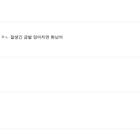
임 ㅈㄴ 잘생긴 금발 양아치면 화났어