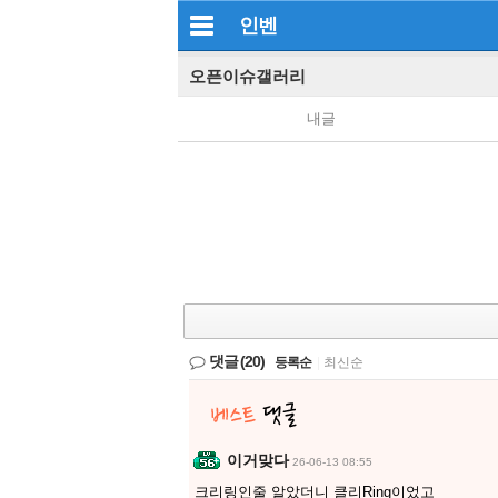
인벤
오픈이슈갤러리
내글
댓글
(20)
등록순
|
최신순
이거맞다
26-06-13 08:55
크리링인줄 알았더니 클리Ring이었고