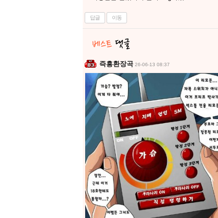
답글
이동
즉흥환장곡
26-06-13 08:37