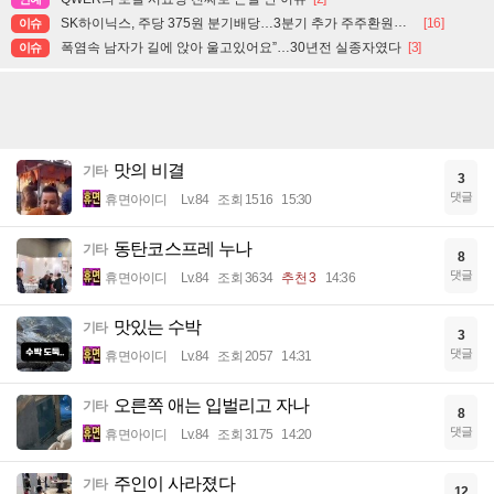
SK하이닉스, 주당 375원 분기배당…3분기 추가 주주환원도 예고
[16]
이슈
폭염속 남자가 길에 앉아 울고있어요”…30년전 실종자였다
[3]
이슈
맛의 비결
기타
3
댓글
휴면아이디
Lv.84
조회 1516
15:30
동탄코스프레 누나
기타
8
댓글
휴면아이디
Lv.84
조회 3634
추천 3
14:36
맛있는 수박
기타
3
댓글
휴면아이디
Lv.84
조회 2057
14:31
오른쪽 애는 입벌리고 자나
기타
8
댓글
휴면아이디
Lv.84
조회 3175
14:20
주인이 사라졌다
기타
12