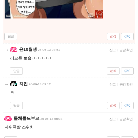
답글
3
0
윤10월생
26-06-13 08:51
신고
|
공감 확인
리모콘 보솤ㅋㅋㅋㅋㅋ
답글
0
0
치킨
26-06-13 09:12
신고
|
공감 확인
ㅋ
답글
0
0
돌체콜드부르
26-06-13 08:38
신고
|
공감 확인
자위폭발 스위치