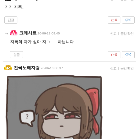
거기 자폭..
답글
0
0
크레사르
26-06-13 09:40
신고
|
공감 확인
자폭의.자가 설마 자ㄱ......아닙니다
답글
0
0
전국노래자랑
26-06-13 08:37
신고
|
공감 확인