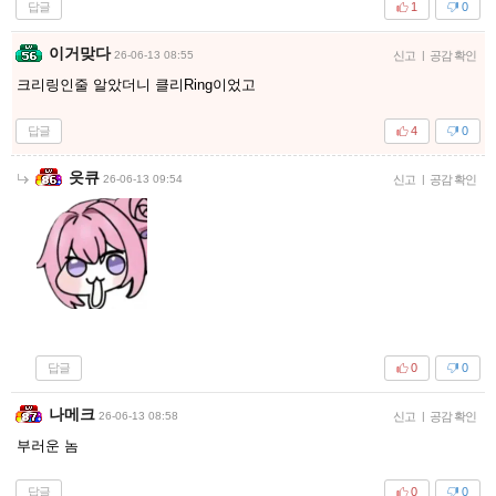
답글
1
0
이거맞다
26-06-13 08:55
신고
|
공감 확인
크리링인줄 알았더니 클리Ring이었고
답글
4
0
읏큐
26-06-13 09:54
신고
|
공감 확인
답글
0
0
나메크
26-06-13 08:58
신고
|
공감 확인
부러운 놈
답글
0
0