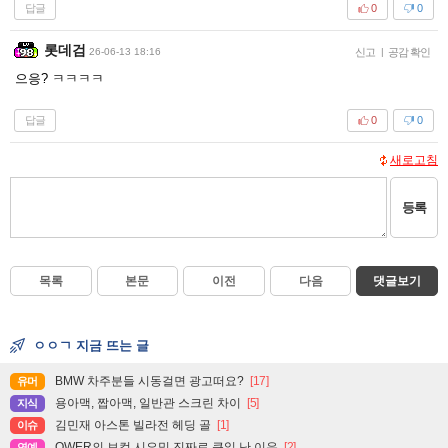
답글
0
0
롯데검
26-06-13 18:16
신고
|
공감 확인
으응? ㅋㅋㅋㅋ
답글
0
0
새로고침
등록
목록
본문
이전
다음
댓글보기
ㅇㅇㄱ 지금 뜨는 글
BMW 차주분들 시동걸면 광고떠요?
[17]
유머
용아맥, 짭아맥, 일반관 스크린 차이
[5]
지식
김민재 아스톤 빌라전 헤딩 골
[1]
이슈
QWER의 보컬 시요밍 진짜로 큰일 난 이유
[2]
연예