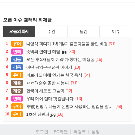
오픈 이슈 갤러리 화제글
오늘의 화제
주간
월간
이슈
1
유머
[31]
나영석 피디가 1박2일때 출연자들을 굴린 배경
2
연예
[30]
뜻밖의 연예인 미담..jpg
3
감동
[15]
오픈 후 3개월치 예약 다 찼다는 미용실
4
감동
[18]
어떤 공익근무요원 이야기
5
유머
[34]
파브리도 이해 안가는 한국 음식
6
계층
[31]
ㅇㅎ?) 순수 골반 재능녀.
7
계층
[22]
한국의 새로운 그늘막
8
연예
[13]
우리 메이 절대 핫걸입니다.
9
유머
[49]
후방)인방 누나들이 돈벌때 사용하는 밑캠을 알아보자
10
유머
[16]
1호선 장판파.jpg
로그인
PC화면
퀵링크
설정