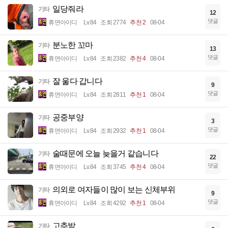
일당줘라
기타
12
댓글
휴면아이디
Lv.84
조회 2774
추천 2
08-04
분노한 꼬마
기타
13
댓글
휴면아이디
Lv.84
조회 2382
추천 4
08-04
잘 울다 갑니다
기타
9
댓글
휴면아이디
Lv.84
조회 2811
추천 1
08-04
공중부양
기타
3
댓글
휴면아이디
Lv.84
조회 2932
추천 1
08-04
술때문에 오늘 늦을거 같습니다
기타
22
댓글
휴면아이디
Lv.84
조회 3745
추천 4
08-04
의외로 여자들이 많이 보는 신체부위
기타
9
댓글
휴면아이디
Lv.84
조회 4292
추천 1
08-04
고추밭
기타