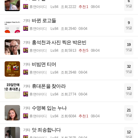
6
댓글
휴면아이디
Lv.84
조회 2222
추천 1
08-04
바뀐 로고들
기타
9
댓글
휴면아이디
Lv.84
조회 2940
08-04
홍석천과 사진 찍은 박은빈
기타
19
댓글
휴면아이디
Lv.84
조회 5913
추천 5
08-04
비빔면 티어
기타
32
댓글
휴면아이디
Lv.84
조회 2948
08-04
휴대폰을 찾아라
기타
12
댓글
휴면아이디
Lv.84
조회 2774
08-04
수영복 입는 누나
기타
21
댓글
휴면아이디
Lv.84
조회 6084
추천 1
08-04
앗 죄송합니다
기타
12
댓글
휴면아이디
Lv.84
조회 2975
08-04