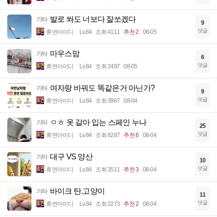
발로 쏴도 너보다 잘쏘겠다
기타
9
댓글
휴면아이디
Lv.84
조회 4111
추천 2
08-05
마우스맘
기타
6
댓글
휴면아이디
Lv.84
조회 2497
08-05
여자랑 바꿔도 똑같은거 아닌가?
기타
9
댓글
휴면아이디
Lv.84
조회 3967
08-04
ㅇㅎ 옷 갈아 입는 스페인 누나
기타
25
댓글
휴면아이디
Lv.84
조회 8287
추천 6
08-04
대구 VS 양산
기타
10
댓글
휴면아이디
Lv.84
조회 3511
추천 3
08-04
바이크 탄.고양이
기타
11
댓글
휴면아이디
Lv.84
조회 2273
추천 2
08-04