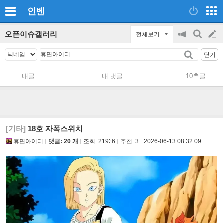
인벤
오픈이슈갤러리
전체보기
공
검
글
지
색
닫기
on/off
쓰
내글
내 댓글
10추글
기
[기타]
18호 자폭스위치
휴면아이디
댓글: 20 개
조회:
21936
추천:
3
2026-06-13 08:32:09