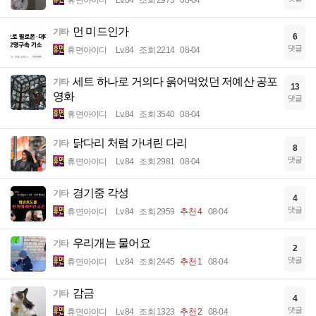
먼 미드인가
기타
6
댓글
휴면아이디
Lv.84
조회 2214
08-04
세트 하나로 거의다 욹어먹었던 저예산 공포
기타
13
영화
댓글
휴면아이디
Lv.84
조회 3540
08-04
닭다리 처럼 가녀린 다리
기타
8
댓글
휴면아이디
Lv.84
조회 2981
08-04
경기중 각성
기타
4
댓글
휴면아이디
Lv.84
조회 2959
추천 4
08-04
우리개는 물어요
기타
2
댓글
휴면아이디
Lv.84
조회 2445
추천 1
08-04
감금
기타
4
댓글
휴면아이디
Lv.84
조회 1323
추천 2
08-04