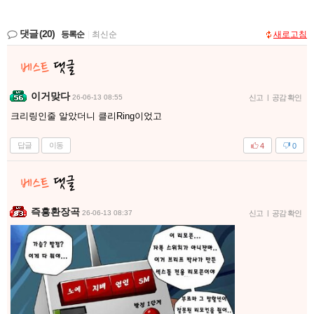
댓글
(20)
등록순
|
최신순
새로고침
이거맞다
26-06-13 08:55
신고
|
공감 확인
크리링인줄 알았더니 클리Ring이었고
답글
이동
4
0
즉흥환장곡
26-06-13 08:37
신고
|
공감 확인