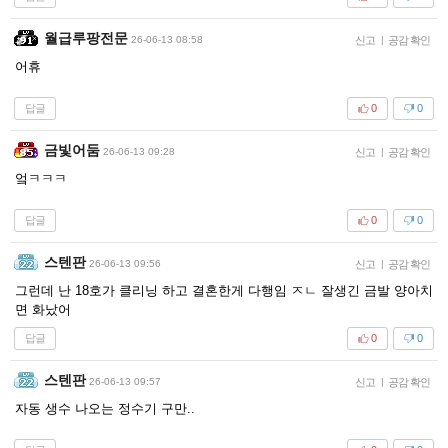
월급루팡전문
26-06-13 08:58
신고
|
공감 확인
어휴
답글
0
0
금빛어둠
26-06-13 09:28
신고
|
공감 확인
엌ㅋㅋㅋ
답글
0
0
스텐판
26-06-13 09:56
신고
|
공감 확인
그런데 난 18호가 클리닝 하고 결혼한게 다행임 ㅈㄴ 잘생긴 금발 양아치
면 화났어
답글
0
0
스텐판
26-06-13 09:57
신고
|
공감 확인
자동 생수 나오는 정수기 구만..