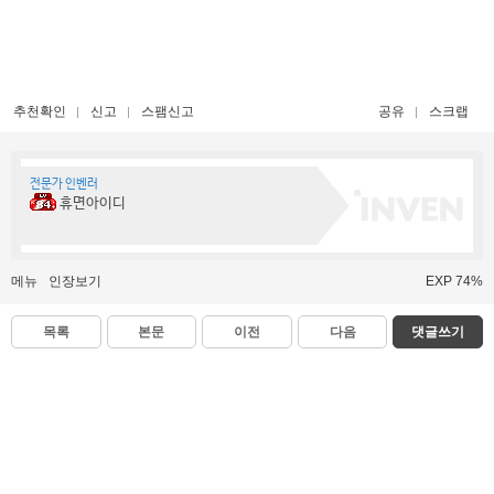
추천확인
신고
스팸신고
공유
스크랩
전문가 인벤러
휴면아이디
메뉴
인장보기
EXP 74%
목록
본문
이전
다음
댓글쓰기