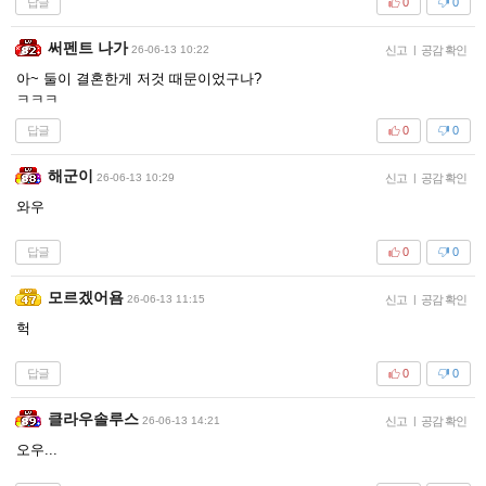
답글
0
0
써펜트 나가
26-06-13 10:22
신고
|
공감 확인
아~ 둘이 결혼한게 저것 때문이었구나?
ㅋㅋㅋ
답글
0
0
해군이
26-06-13 10:29
신고
|
공감 확인
와우
답글
0
0
모르겠어욤
26-06-13 11:15
신고
|
공감 확인
헉
답글
0
0
클라우솔루스
26-06-13 14:21
신고
|
공감 확인
오우...