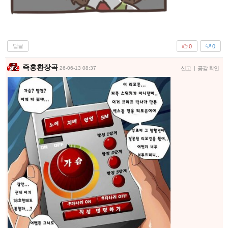
답글
0
0
즉흥환장곡
26-06-13 08:37
신고
|
공감 확인