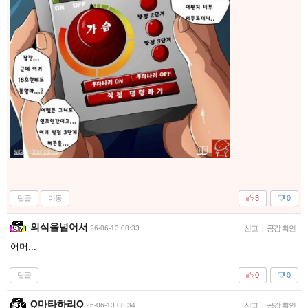
답글
이동
3
0
의식을넘어서
26-06-13 08:33
신고
|
공감 확인
어머...
답글
0
0
Q마타하리Q
26-06-13 08:34
신고
|
공감 확인