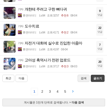
개한테 주려고 구한 뼈다귀
기타
9
댓글
휴면아이디
Lv.84
조회 3257
추천 6
08-04
도수치료
기타
22
댓글
휴면아이디
Lv.84
조회 4171
추천 2
08-04
자전거 대회에 실수로 진입한 아줌마
기타
7
댓글
휴면아이디
Lv.84
조회 4197
08-04
고아성 흑역사가 전편 업로드
기타
20
댓글
휴면아이디
Lv.84
조회 3717
추천 3
08-03
최근
다음
검색
글쓰기
1
2
3
4
5
게시물은 1만개 단위로 검색됩니다. >
다음 검색