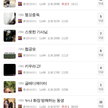
댓글
휴면아이디
Lv.84
조회 2898
추천 5
14:11
똥꼬중독
기타
5
댓글
휴면아이디
Lv.84
조회 3154
11:42
스윗한 기사님
기타
7
댓글
휴면아이디
Lv.84
조회 1908
11:20
협공슛
기타
6
댓글
휴면아이디
Lv.84
조회 1890
11:13
키우라고!
기타
4
댓글
휴면아이디
Lv.84
조회 1760
11:03
글레디에이터
기타
1
댓글
휴면아이디
Lv.84
조회 1835
10:56
누나 화장 방해하는 동생
기타
15
댓글
휴면아이디
Lv.84
조회 6797
추천 1
08-06