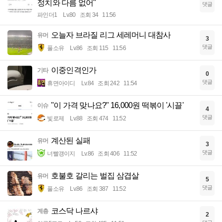
정치와 다름 없어"
댓글
파인더1
Lv.80
조회 34
11:56
오늘자 브라질 리그 세레머니 대참사
유머
3
댓글
풀소유
Lv.86
조회 115
11:56
이중인격인가
기타
0
댓글
휴면아이디
Lv.84
조회 242
11:54
"이 가격 맞나요?" 16,000원 떡볶이 '시끌'
이슈
4
댓글
빛로제
Lv.88
조회 474
11:52
계산된 실패
유머
3
댓글
너빨갱이지
Lv.86
조회 406
11:52
호불호 갈리는 벌집 삼겹살
유머
5
댓글
풀소유
Lv.86
조회 387
11:52
코스닥 나르샤
계층
2