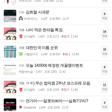
댓글
하루5프로
Lv.50
조회 485
11:51
김희철 사과문
이슈
9
댓글
부엔까미노
Lv.87
조회 865
11:47
나이 먹은 찐따들 특징.
계층
19
댓글
전자팔찌
Lv.93
조회 1172
추천 3
11:44
대한민국 이름 순위
계층
10
댓글
너빨갱이지
Lv.86
조회 830
추천 1
11:43
오늘 14:00에 예정된 개꿀잼이벤트
이슈
8
댓글
백합에이슬
Lv.57
조회 1265
11:42
ㅇㅎ) 무슨 씹덕겜 2주년 코스프레 모음.
계층
11
댓글
전자팔찌
Lv.93
조회 1156
추천 2
11:40
먼가아~~~잘못되써어~~~실화?구라?
기타
4
댓글
Deadpool
Lv.88
조회 1036
11:37