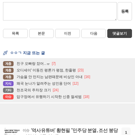
등록
목록
본문
이전
다음
댓글보기
ㅇㅇㄱ 지금 뜨는 글
친구 오빠랑 잤어...ㅠ
[7]
계층
오디세이' 이동진 평론가 평점, 한줄평
[23]
계층
가슴을 안 만지는 남편때문에 비상인 아내
[16]
계층
왜국 눈나가 알려주는 성인용 단어
[12]
지식
천조국의 주차장 크기
[24]
기타
압구정에서 유행하기 시작한 신종 절세법
[18]
이슈
'역사유튜버' 황현필 "민주당 분열, 조선 붕당
이슈
1