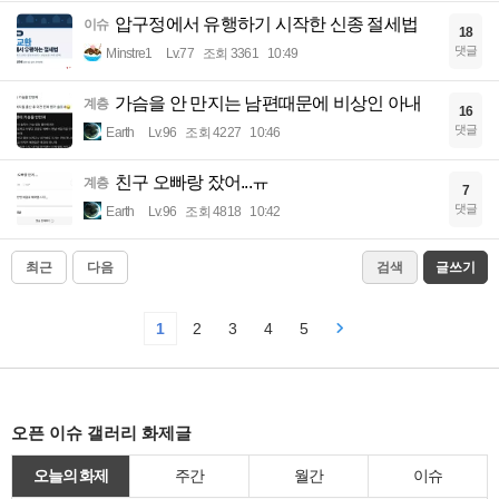
압구정에서 유행하기 시작한 신종 절세법
이슈
18
댓글
Minstre1
Lv.77
조회 3361
10:49
가슴을 안 만지는 남편때문에 비상인 아내
계층
16
댓글
Earth
Lv.96
조회 4227
10:46
친구 오빠랑 잤어...ㅠ
계층
7
댓글
Earth
Lv.96
조회 4818
10:42
최근
다음
검색
글쓰기
1
2
3
4
5
오픈 이슈 갤러리 화제글
오늘의 화제
주간
월간
이슈