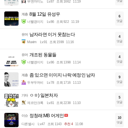
댓글
부엔까미노
Lv.87
조회 1662
11:19
8월 12일 유성우
계층
6
댓글
너빨갱이지
Lv.86
조회 922
11:19
남자라면 이거 못참는다
유머
4
댓글
Maxim
Lv.91
조회 1599
11:16
개조된 동물들
유머
4
댓글
너빨갱이지
Lv.86
조회 1398
11:14
좀 있으면 이미지 나락 예정인 남자
계층
9
댓글
두부두꺼비
Lv.78
조회 1716
11:13
ㅇㅎ) 일본처자
기타
5
댓글
제르만크록
Lv.81
조회 2238
11:10
정청래:MB 어게인
이슈
10
댓글
다른별사
Lv.47
조회 1143
추천 4
11:08