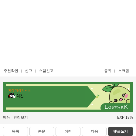
추천확인
신고
스팸신고
공유
스크랩
치직 치직 치지직
치킨
메뉴
인장보기
EXP 18%
목록
본문
이전
다음
댓글쓰기