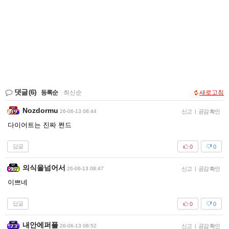
댓글
(6)
등록순
|
최신순
새로고침
Nozdormu
26-06-13 08:44
신고
|
공감 확인
다이어트는 진짜 쩐드
답글
0
0
의식을넘어서
26-06-13 08:47
신고
|
공감 확인
이쁘네
답글
0
0
내안에퍼플
26-06-13 08:52
신고
|
공감 확인