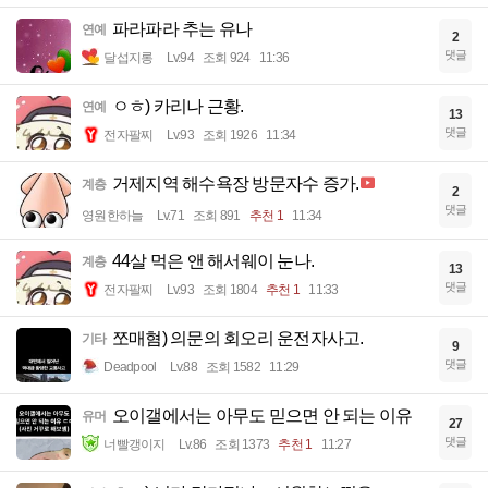
파라파라 추는 유나
연예
2
댓글
달섭지롱
Lv.94
조회 924
11:36
ㅇㅎ) 카리나 근황.
연예
13
댓글
전자팔찌
Lv.93
조회 1926
11:34
거제지역 해수욕장 방문자수 증가.
계층
2
댓글
영원한하늘
Lv.71
조회 891
추천 1
11:34
44살 먹은 앤 해서웨이 눈나.
계층
13
댓글
전자팔찌
Lv.93
조회 1804
추천 1
11:33
쪼매혐) 의문의 회오리 운전자사고.
기타
9
댓글
Deadpool
Lv.88
조회 1582
11:29
오이갤에서는 아무도 믿으면 안 되는 이유
유머
27
댓글
너빨갱이지
Lv.86
조회 1373
추천 1
11:27