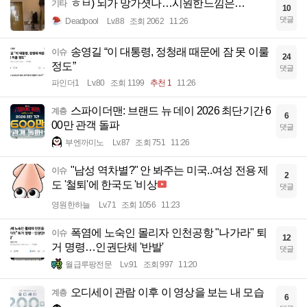
ㅎㅂ) 뇌가 망가졋나…시원한느낌은…
기타
10
댓글
Deadpool
Lv.88
조회 2062
11:26
송영길 “이 대통령, 정청래 때문에 잠 못 이룰
이슈
24
정도”
댓글
파인더1
Lv.80
조회 1199
추천 1
11:26
스파이더맨: 브랜드 뉴 데이 2026 최단기간 6
계층
6
00만 관객 돌파
댓글
부엔까미노
Lv.87
조회 751
11:26
"남성 역차별?" 안 봐주는 미국..여성 전용 제
이슈
2
도 '철퇴'에 한국도 '비상
댓글
영원한하늘
Lv.71
조회 1056
11:23
폭염에 노숙인 몰리자 인천공항 "나가라" 퇴
이슈
12
거 명령…인권단체 '반발'
댓글
월급루팡전문
Lv.91
조회 997
11:20
오디세이 관람 이후 이 영상을 보는 내 모습
계층
6