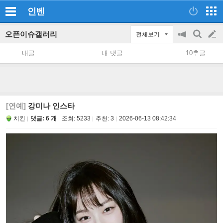
인벤
오픈이슈갤러리
전체보기
공
검
글
지
색
내글
내 댓글
10추글
on/off
쓰
기
[연예]
강미나 인스타
치킨
댓글: 6 개
조회:
5233
추천:
3
2026-06-13 08:42:34