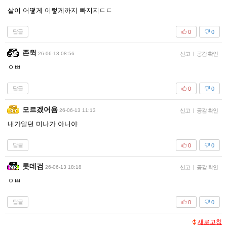
살이 어떻게 이렇게까지 빠지지ㄷㄷ
답글
0
0
존윅
26-06-13 08:56
신고
|
공감 확인
ㅇㅃ
답글
0
0
모르겠어욤
26-06-13 11:13
신고
|
공감 확인
내가알던 미나가 아니야
답글
0
0
롯데검
26-06-13 18:18
신고
|
공감 확인
ㅇㅃ
답글
0
0
새로고침