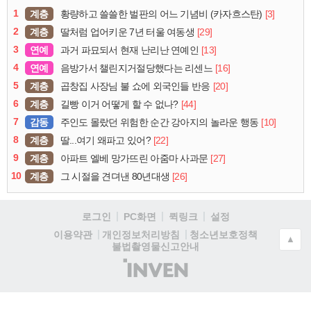
1
계층
[3]
황량하고 쓸쓸한 벌판의 어느 기념비 (카자흐스탄)
2
계층
[29]
딸처럼 업어키운 7년 터울 여동생
3
연예
[13]
과거 파묘되서 현재 난리난 연예인
4
연예
[16]
음방가서 챌린지거절당했다는 리센느
5
계층
[20]
곱창집 사장님 불 쇼에 외국인들 반응
6
계층
[44]
길빵 이거 어떻게 할 수 없나?
7
감동
[10]
주인도 몰랐던 위험한 순간 강아지의 놀라운 행동
8
계층
[22]
딸...여기 왜파고 있어?
9
계층
[27]
아파트 엘베 망가뜨린 아줌마 사과문
10
계층
[26]
그 시절을 견뎌낸 80년대생
로그인
PC화면
퀵링크
설정
청소년보호정책
이용약관
개인정보처리방침
▲
불법촬영물신고안내
(주)
인
벤