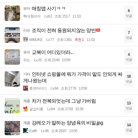
매칭앱 사기ㅋㅋ
유머
6
댓글
특대형피자
Lv.62
조회 2517
11:03
조직이 전혀 동원되지않는 양반
이슈
7
댓글
MINUKE
Lv.77
조회 1391
추천 1
11:02
교복이 어디있더라...
유머
4
댓글
위논
Lv.25
조회 2349
10:59
인터넷 쇼핑몰에 뭐가 가격이 말도 안되게 싸
기타
18
게나왔는데
댓글
휴면아이디
Lv.84
조회 2776
10:58
차가 전복되엇는데 그냥 가버림
계층
13
댓글
달섭지롱
Lv.94
조회 2738
10:56
강레오가 말하는 양념육의 비밀.jpg
계층
14
댓글
Earth
Lv.96
조회 2687
10:55