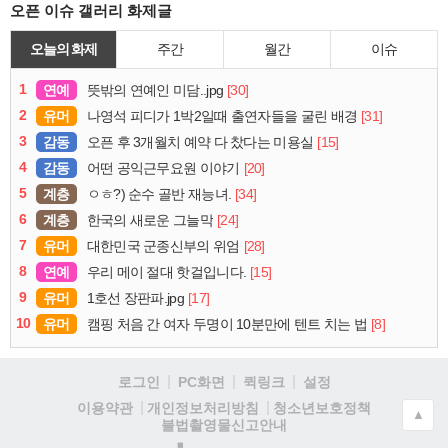
오픈 이슈 갤러리 화제글
오늘의 화제
주간
월간
이슈
1
연예
[30]
뜻밖의 연예인 미담..jpg
2
유머
[31]
나영석 피디가 1박2일때 출연자들을 굴린 배경
3
감동
[15]
오픈 후 3개월치 예약 다 찼다는 미용실
4
감동
[20]
어떤 공익근무요원 이야기
5
계층
[34]
ㅇㅎ?) 순수 골반 재능녀.
6
계층
[24]
한국의 새로운 그늘막
7
유머
[28]
대한민국 군종신부의 위엄
8
연예
[15]
우리 메이 절대 핫걸입니다.
9
유머
[17]
1호선 장판파.jpg
10
유머
[8]
캠핑 처음 간 여자 두명이 10분만에 텐트 치는 법
로그인
PC화면
퀵링크
설정
청소년보호정책
이용약관
개인정보처리방침
▲
불법촬영물신고안내