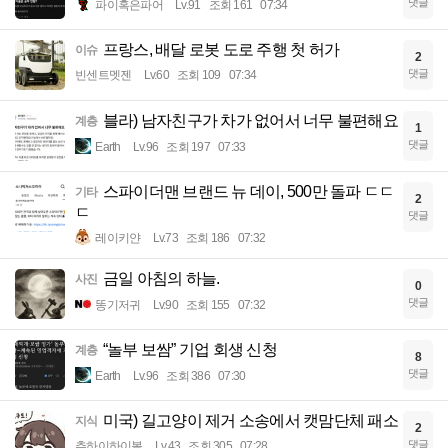
댓글
파이혹은파어
Lv.91
조회 161
07:34
프랑스, 배달 로봇 도로 주행 첫 허가
이슈
2
댓글
빈센트멧젠
Lv.60
조회 109
07:34
블라) 남자친구가 차가 없어서 너무 불편해요
계층
1
댓글
Earth
Lv.96
조회 197
07:33
스파이더맨 브랜드 뉴 데이, 500만 돌파 ㄷㄷ
기타
2
ㄷ
댓글
레이키얀
Lv.73
조회 186
07:32
금일 아침의 하늘.
사진
0
댓글
똥기저귀
Lv.90
조회 155
07:32
“놀부 보쌈” 기업 회생 신청
계층
8
댓글
Earth
Lv.96
조회 386
07:30
미국) 길고양이 제거 소송에서 캣맘단체 패소
지식
2
댓글
츄하이하이볼
Lv.43
조회 305
07:28