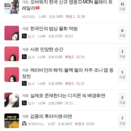
오버워치 한국 신규 영웅 D.MON 플레이 트
게임
11
레일러
댓글
세프라딘
Lv.85
조회 2405
추천 1
01:38
한국인의 밥상 물회 먹방
계층
8
댓글
입사
Lv.94
조회 3700
01:23
서로 민망한 순간
계층
1
댓글
입사
Lv.94
조회 4166
추천 2
01:19
캐리비안의 해적: 블랙 펄의 저주 조니 뎁 등
계층
1
장씬
댓글
입사
Lv.94
조회 3899
추천 1
01:15
실제로 존재한다는 디지몬 속 배경화면
계층
2
댓글
입사
Lv.94
조회 2869
01:11
김풍의 후라이팬 라면
계층
7
댓글
부엔까미노
Lv.87
조회 3457
추천 3
01:00