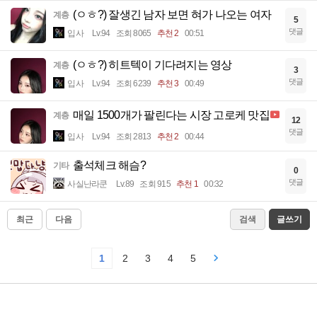
(ㅇㅎ?) 잘생긴 남자 보면 혀가 나오는 여자
계층
5
댓글
입사
Lv.94
조회 8065
추천 2
00:51
(ㅇㅎ?) 히트텍이 기다려지는 영상
계층
3
댓글
입사
Lv.94
조회 6239
추천 3
00:49
매일 1500개가 팔린다는 시장 고로케 맛집
계층
12
댓글
입사
Lv.94
조회 2813
추천 2
00:44
출석체크 해슴?
기타
0
댓글
사실난라쿤
Lv.89
조회 915
추천 1
00:32
최근
다음
검색
글쓰기
1
2
3
4
5