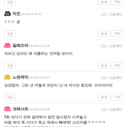
답글
0
0
치킨
26-06-13 09:12
신고
|
공감 확인
ㄷㄷㄷ 굳
답글
0
0
일레즈라
26-06-13 12:18
신고
|
공감 확인
저러고 있어도 왜 괴롭히는 것처럼 보이지
답글
0
0
노란케익
26-06-14 02:17
신고
|
공감 확인
상관없어. 그딴 년 어떻게 되던지 난 내 자식만 중요해. 으아아아악
답글
0
0
크레사르
26-06-14 02:18
신고
|
공감 확인
5화 보다가 진짜 숨막혀서 잠깐 일시정지 시켜놓고
바람 쐬러 뚝 가다가 육교 위에서 빼애액! 소리지름ㅋㅋㅋㅋㅋ