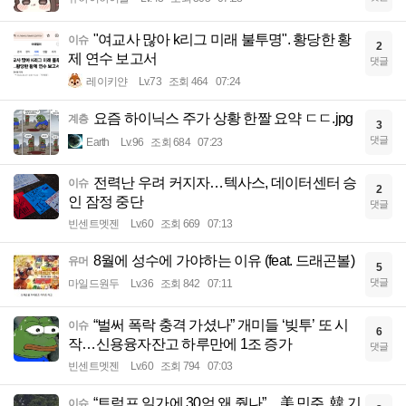
"여교사 많아 k리그 미래 불투명". 황당한 황
이슈
2
제 연수 보고서
댓글
레이키얀
Lv.73
조회 464
07:24
요즘 하이닉스 주가 상황 한짤 요약 ㄷㄷ.jpg
계층
3
댓글
Earth
Lv.96
조회 684
07:23
전력난 우려 커지자…텍사스, 데이터센터 승
이슈
2
인 잠정 중단
댓글
빈센트멧젠
Lv.60
조회 669
07:13
8월에 성수에 가야하는 이유 (feat. 드래곤볼)
유머
5
댓글
마일드원두
Lv.36
조회 842
07:11
“벌써 폭락 충격 가셨나” 개미들 ‘빚투’ 또 시
이슈
6
작…신용융자잔고 하루만에 1조 증가
댓글
빈센트멧젠
Lv.60
조회 794
07:03
“트럼프 일가에 30억 왜 줬나”…美 민주, 韓 기
이슈