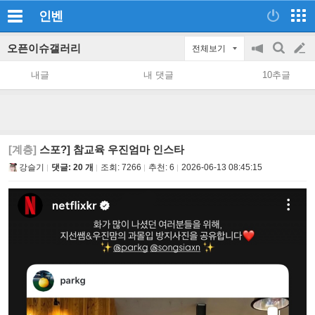
인벤
오픈이슈갤러리
전체보기
공
검
글
지
색
내글
내 댓글
10추글
on/off
쓰
기
[계층]
스포?] 참교육 우진엄마 인스타
강슬기
댓글: 20 개
조회:
7266
추천:
6
2026-06-13 08:45:15