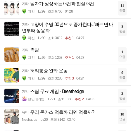
남자가 상상하는 G컵과 현실 G컵
기타
11
댓글
치킨
Lv.99
조회 6766
04:28
고양이 수명 30년으로 증가한다...'빠르면 내
기타
8
년부터 상용화'
댓글
치킨
Lv.99
조회 3612
추천 1
04:27
족발
기타
1
댓글
치킨
Lv.99
조회 1253
추천 1
04:27
허리통증 완화 운동
기타
9
댓글
치킨
Lv.99
조회 3285
추천 3
04:24
스팀 무료 게임 - Breathedge
게임
2
댓글
년만에가입
Lv.71
조회 1388
추천 2
04:03
우리 돈가스 먹을까 라멘 먹을까?
유머
10
댓글
Neuhauus
Lv.20
조회 3142
03:40