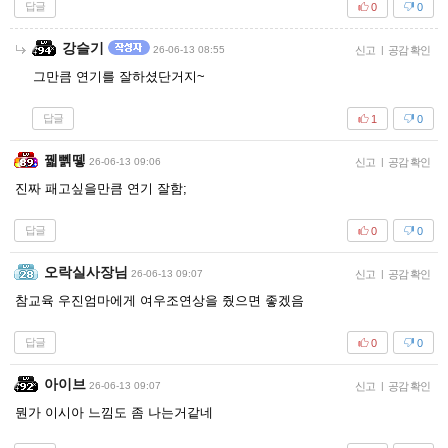
답글
0
0
강슬기
26-06-13 08:55
신고
|
공감 확인
그만큼 연기를 잘하셨단거지~
답글
1
0
꿻뻵뗗
26-06-13 09:06
신고
|
공감 확인
진짜 패고싶을만큼 연기 잘함;
답글
0
0
오락실사장님
26-06-13 09:07
신고
|
공감 확인
참교육 우진엄마에게 여우조연상을 줬으면 좋겠음
답글
0
0
아이브
26-06-13 09:07
신고
|
공감 확인
뭔가 이시아 느낌도 좀 나는거같네