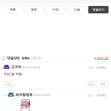
목록
본문
이전
다음
댓글쓰기
댓글
(20)
등록순
|
최신순
새로고침
고구머
26-06-13 08:46
신고
|
공감 확인
지선 샘 저랑..
답글
0
0
파아랑망토
26-06-13 08:47
신고
|
공감 확인