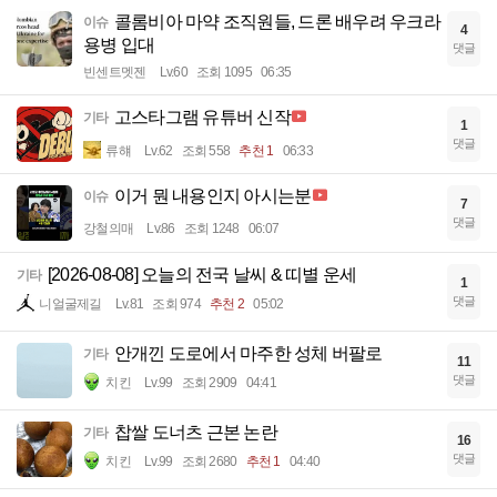
콜롬비아 마약 조직원들, 드론 배우려 우크라
이슈
4
용병 입대
댓글
빈센트멧젠
Lv.60
조회 1095
06:35
고스타그램 유튜버 신작
기타
1
댓글
류햬
Lv.62
조회 558
추천 1
06:33
이거 뭔 내용인지 아시는분
이슈
7
댓글
강철의매
Lv.86
조회 1248
06:07
[2026-08-08] 오늘의 전국 날씨 & 띠별 운세
기타
1
댓글
니얼굴제길
Lv.81
조회 974
추천 2
05:02
안개낀 도로에서 마주한 성체 버팔로
기타
11
댓글
치킨
Lv.99
조회 2909
04:41
찹쌀 도너츠 근본 논란
기타
16
댓글
치킨
Lv.99
조회 2680
추천 1
04:40