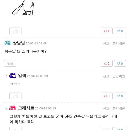
답글
1
0
쌍발님
26-06-13 08:49
신고
|
공감 확인
쉬는날 또 끌려나온거야?
답글
2
0
암객
26-06-13 09:09
신고
|
공감 확인
ㅋㅋㅋ
답글
0
0
크레사르
26-06-14 02:15
신고
|
공감 확인
그렇게 힘들어한 걸 보고도 굳이 SNS 인증샷 찍을라고 불러내네
야 독하다 독해