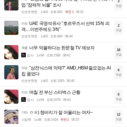
3
업 “잠재적 뇌물” 조사
댓글
빈센트멧젠
Lv.60
조회 942
추천 1
06:51
UAE 국영석유사 "호르무즈서 선박 15척 피
이슈
2
격…이번주에도 3척"
댓글
빈센트멧젠
Lv.60
조회 694
06:44
너무 억울하다는 한문철 TV 제보자
계층
18
댓글
입사
Lv.94
조회 1568
06:42
"삼전닉스에 악재?" AMD, HBM 필요없는 AI
이슈
6
칩 품었다
댓글
빈센트멧젠
Lv.60
조회 1585
06:40
며칠 전 부산 스타벅스 근황
이슈
6
댓글
입사
Lv.94
조회 2079
06:40
ㅇㅎ) 청바지가 잘 어울리는 여자~
기타
12
댓글
스팀팩
Lv.88
조회 2424
추천 2
06:37