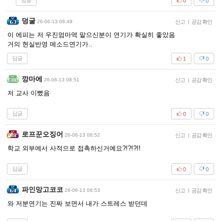
답글
0
0
덩굴
26-06-13 08:49
신고
|
공감 확인
이 에피는 저 우진엄마역 맡으신분이 연기가 확실히 좋았음
거의 현실반영 메소드연기가..
답글
1
0
깡마에
26-06-13 08:51
신고
|
공감 확인
저 교사 이뻤음
답글
0
0
로프꾼오징어
26-06-13 08:52
신고
|
공감 확인
학교 외부에서 사적으로 접촉하신거예요?!?!?!!
답글
0
0
파인망고코코
26-06-13 08:53
신고
|
공감 확인
와 저분연기는 진짜 보면서 내가 스트레스 받던데