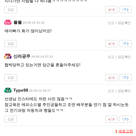
지나가던 사람들 다 쳐다봄ㅋㅋㅋㅋㅋㅋㅋㅋㅋ
답글
0
0
쑐쑐
26-06-14 02:20
신고
|
공감 확인
애아빠가 화가 많이났어요!
답글
0
0
신라공주
26-06-14 07:51
신고
|
공감 확인
협박당하고 있는거면 당근을 흔들어주세요!
답글
0
0
Type98
26-06-14 08:27
신고
|
공감 확인
선생님 인스타에도 저런 사진 많음ㅋㅋ
참교육은 에피소드별 주인공들하고 조연 배우분들 연기 참 잘 하시는듯
그 전기과랑 자동차과 짱들도ㅋㅋ
답글
0
0
새로고침