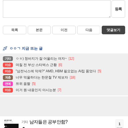
등록
목록
본문
이전
다음
댓글보기
ㅇㅇㄱ 지금 뜨는 글
ㅇㅎ) 청바지가 잘 어울리는 여자~
[12]
기타
며칠 전 부산 스타벅스 근황
[6]
이슈
"삼전닉스에 악재?" AMD, HBM 필요없는 AI칩 품었다
[5]
이슈
너무 억울하다는 한문철 TV 제보자
[18]
계층
쯔위 움짤
[5]
연예
이거 뭔 내용인지 아시는분
[7]
이슈
남자들은 공부안함?
기타
1