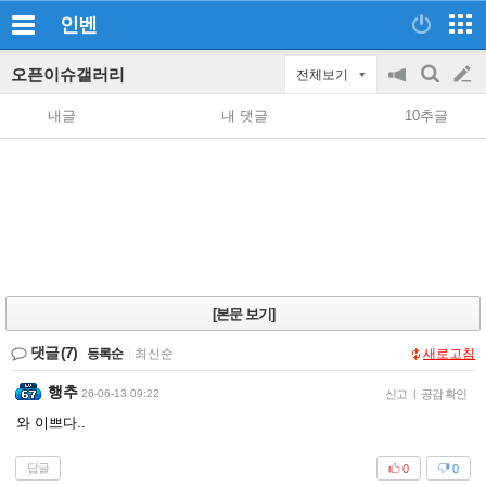
인벤
오픈이슈갤러리
전체보기
공
검
글
지
색
내글
내 댓글
10추글
on/off
쓰
기
[본문 보기]
댓글
(7)
등록순
|
최신순
새로고침
행추
26-06-13 09:22
신고
|
공감 확인
와 이쁘다..
답글
0
0