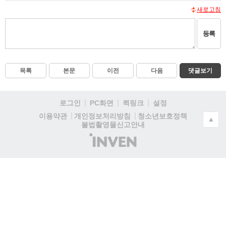
새로고침
등록
목록
본문
이전
다음
댓글보기
로그인
PC화면
퀵링크
설정
청소년보호정책
이용약관
개인정보처리방침
▲
불법촬영물신고안내
(주)
인
벤