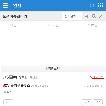
인벤
오픈이슈갤러리
전체보기
공
검
글
지
색
내글
내 댓글
10추글
on/off
쓰
기
[본문 보기]
댓글
(8)
등록순
|
최신순
새로고침
클라우솔루스
26-06-13 09:03
신고
|
공감 확인
오우야
답글
0
0