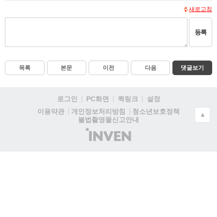
새로고침
등록
목록
본문
이전
다음
댓글보기
로그인
PC화면
퀵링크
설정
청소년보호정책
이용약관
개인정보처리방침
▲
불법촬영물신고안내
(주)
인
벤