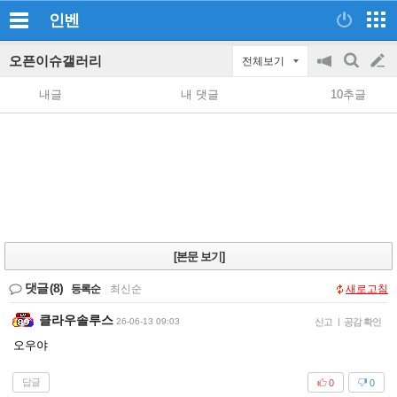
인벤
오픈이슈갤러리
전체보기
공
검
글
지
색
내글
내 댓글
10추글
on/off
쓰
기
[본문 보기]
댓글
(8)
등록순
|
최신순
새로고침
클라우솔루스
26-06-13 09:03
신고
|
공감 확인
오우야
답글
0
0