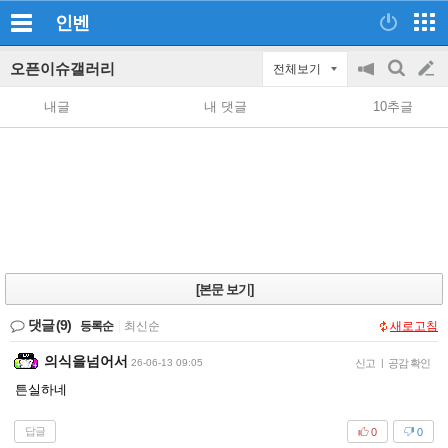
인벤
오픈이슈갤러리
전체보기
공
검
글
지
색
내글
내 댓글
10추글
on/off
쓰
기
[본문 보기]
댓글
(9)
등록순
|
최신순
새로고침
의식을넘어서
26-06-13 09:05
신고
|
공감 확인
튼실하네
답글
0
0