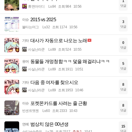
1
댓글
휴면아이디
Lv.84
조회 984
10:56
2015 vs 2025
이슈
3
댓글
불타는머그
Lv.32
조회 1174
10:56
대사가 자동으로 나오는 노래
기타
0
댓글
사실난라쿤
Lv.89
조회 524
10:55
동물들 개멍청함ㅋㅋ 덫을 왜걸리냐ㅋㅋ
유머
5
댓글
사실난라쿤
Lv.89
조회 1911
10:51
다음 중 여자를 찾으시오
기타
8
댓글
사실난라쿤
Lv.89
조회 1953
10:46
포켓몬카드를 사려는 줄 근황
이슈
8
댓글
빈센트멧젠
Lv.60
조회 2333
10:43
범상치 않은 00년생
연예
15
댓글
스티브승준유
Lv.76
조회 2317
추천 1
10:41