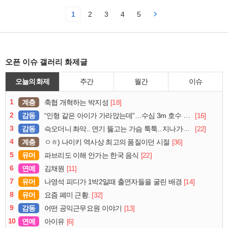
1
2
3
4
5
오픈 이슈 갤러리 화제글
오늘의 화제
주간
월간
이슈
1
계층
[18]
축협 개혁하는 박지성
2
감동
[16]
“인형 같은 아이가 가라앉는데”…수심 3m 호수 뛰어든 60대 의인
3
감동
[22]
슥오더니 촤악.. 연기 뚫고는 가슴 툭툭.. 지나가던 아재의 정체
4
계층
[36]
ㅇㅎ) 나이키 역사상 최고의 품질이던 시절
5
유머
[22]
파브리도 이해 안가는 한국 음식
6
연예
[11]
김채원
7
유머
[14]
나영석 피디가 1박2일때 출연자들을 굴린 배경
8
유머
[32]
요즘 폐미 근황.
9
감동
[13]
어떤 공익근무요원 이야기
10
연예
[6]
아이유