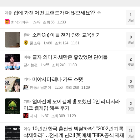
집에 가전 어떤 브랜드가 더 많으세요??
계층
1
댓글
회색의여우
Lv.49
조회 55
11:33
소리On) 아들 전기 안전 교육하기
유머
0
댓글
풀소유
Lv.86
조회 124
11:31
글자 의미 자체만은 좋았었던 단어들
이슈
2
댓글
달리는관
Lv.65
조회 249
11:30
미야시타 레나 카드 스탯
기타
0
댓글
안동시남훈이
Lv.56
조회 268
11:29
얼마전에 오이갤에 홍보했던 1인 리니지라
기타
2
이크 웹게임 해본 후기
댓글
대지
Lv.87
조회 309
11:29
10년간 한국 출전권 박탈하라”, "2002년 기록
이슈
11
삭제하라"…전세계 난리! 英 매체 "FIFA 공식 제재
댓글