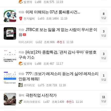
빛로제
Lv.88
조회 575
11:19
이제 이해되는 07년 룸싸롱사건...
이슈
8
댓글
전자팔찌
Lv.93
조회 1484
11:19
JTBC로 보는 잃을 게 없는 사람이 무서운 이
이슈
3
유
댓글
아이스티이
Lv.32
조회 666
추천 1
11:18
[속보] 2차 종합특검, '관저 감사 무마' 유병호
이슈
3
구속 기소
댓글
빛로제
Lv.88
조회 467
11:17
??? : 크보가 레져소리 듣는게 싫어! 레져소리
이슈
1
안듣게 해줘!
댓글
르마리오
Lv.75
조회 719
11:16
극한직업 사진작가
유머
11
댓글
라라크로포드
Lv.87
조회 1409
추천 1
11:14