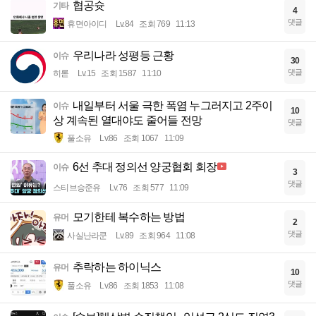
협공슛
기타
4
댓글
휴면아이디
Lv.84
조회 769
11:13
우리나라 성평등 근황
이슈
30
댓글
히롣
Lv.15
조회 1587
11:10
내일부터 서울 극한 폭염 누그러지고 2주이
이슈
10
상 계속된 열대야도 줄어들 전망
댓글
풀소유
Lv.86
조회 1067
11:09
6선 추대 정의선 양궁협회 회장
이슈
3
댓글
스티브승준유
Lv.76
조회 577
11:09
모기한테 복수하는 방법
유머
2
댓글
사실난라쿤
Lv.89
조회 964
11:08
추락하는 하이닉스
유머
10
댓글
풀소유
Lv.86
조회 1853
11:08