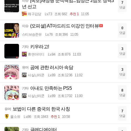
[속보]채상병 순직책임...임성근 2심도 징역3
이슈
7
년 선고
댓글
왜구김당
Lv.73
조회 682
추천 1
11:05
(오피셜) AT마드리드 이강인 인터뷰
이슈
0
댓글
스티브승준유
Lv.76
조회 396
11:05
키우라고!
기타
3
댓글
휴면아이디
Lv.84
조회 876
11:03
곰에 관한 러시아 속담
유머
3
댓글
사실난라쿤
Lv.89
조회 1236
11:02
아내도 만족하는 PS5
기타
8
댓글
사실난라쿤
Lv.89
조회 1702
11:00
보법이 다른 증국의 한국 사칭
유머
7
댓글
풀소유
Lv.86
조회 1843
추천 1
10:58
글레디에이터
기타