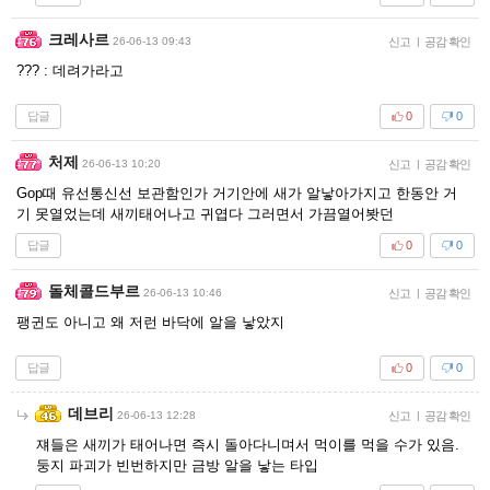
크레사르
26-06-13 09:43
신고
|
공감 확인
??? : 데려가라고
답글
0
0
처제
26-06-13 10:20
신고
|
공감 확인
Gop때 유선통신선 보관함인가 거기안에 새가 알낳아가지고 한동안 거
기 못열었는데 새끼태어나고 귀엽다 그러면서 가끔열어봣던
답글
0
0
돌체콜드부르
26-06-13 10:46
신고
|
공감 확인
팽귄도 아니고 왜 저런 바닥에 알을 낳았지
답글
0
0
데브리
26-06-13 12:28
신고
|
공감 확인
쟤들은 새끼가 태어나면 즉시 돌아다니며서 먹이를 먹을 수가 있음.
둥지 파괴가 빈번하지만 금방 알을 낳는 타입