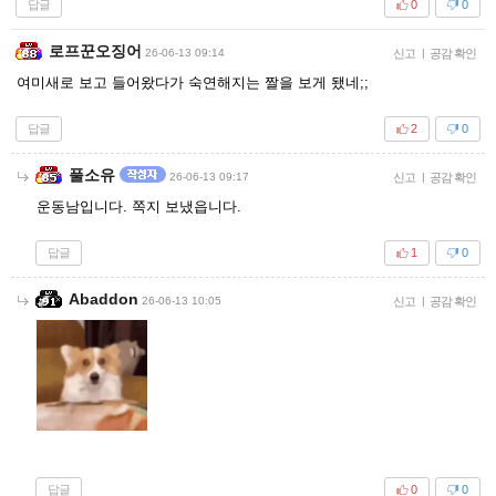
답글
0
0
로프꾼오징어
26-06-13 09:14
신고
|
공감 확인
여미새로 보고 들어왔다가 숙연해지는 짤을 보게 됐네;;
답글
2
0
풀소유
26-06-13 09:17
신고
|
공감 확인
운동남입니다. 쪽지 보냈읍니다.
답글
1
0
Abaddon
26-06-13 10:05
신고
|
공감 확인
답글
0
0