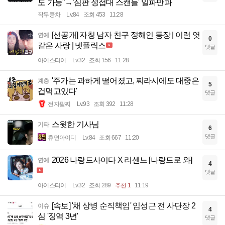
도 가능"→'심판 성접대 스캔들' 일파만파
작두콩차
Lv.84
조회 453
11:28
[선공개] 자칭 남자 친구 정해인 등장 | 이런 엿
연예
0
같은 사랑 | 넷플릭스
댓글
아이스티이
Lv.32
조회 156
11:28
'주가는 과하게 떨어졌고, 찌라시에도 대중은
계층
5
겁먹고있다'
댓글
전자팔찌
Lv.93
조회 392
11:28
스윗한 기사님
기타
6
댓글
휴면아이디
Lv.84
조회 667
11:20
2026 나랑드사이다 X 리센느 [나랑드로 와]
연예
4
댓글
아이스티이
Lv.32
조회 289
추천 1
11:19
[속보] '채 상병 순직책임' 임성근 전 사단장 2
이슈
4
심 '징역 3년'
댓글