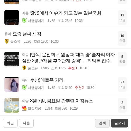
SNS에서 이슈가 되고 있는 일본국회
계층
11
댓글
너빨갱이지
Lv.86
조회 2346
10:36
요즘 날씨 체감
유머
10
댓글
풀소유
Lv.86
조회 1360
10:36
[단독] 문진희 위원장과 '대회 중' 술자리 여자
이슈
5
심판 2명, 5개월 후 '2단계 승격' … 회의록 입수
댓글
풀소유
Lv.86
조회 1276
추천 1
10:31
후방)애들은 가라
유머
23
댓글
너빨갱이지
Lv.86
조회 3460
추천 2
10:30
8월 7일, 금요일 간추린 아침뉴스
이슈
2
댓글
달섭지롱
Lv.94
조회 596
10:29
최근
다음
검색
글쓰기