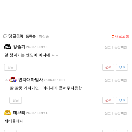
댓글
(10)
등록순
|
최신순
새로고침
강슬기
26-06-13 09:13
신고
|
공감 확인
알 챙겨가는 엔딩이 아니네 ㄷㄷ
답글
0
0
년차대마법사
26-06-13 10:01
신고
|
공감 확인
알 잘못 가져가면...어미새가 품어주지못함
답글
0
0
데브리
26-06-13 09:14
신고
|
공감 확인
제비물떼새