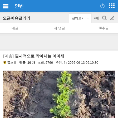
인벤
오픈이슈갤러리
전체보기
공
검
글
지
색
내글
내 댓글
10추글
on/off
쓰
기
[계층]
필사적으로 막아서는 어미새
풀소유
댓글: 10 개
조회:
5766
추천:
4
2026-06-13 09:10:30