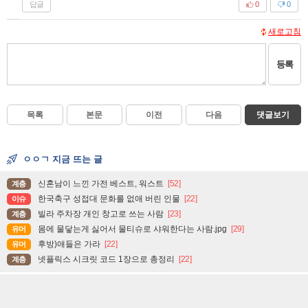
답글
0
0
새로고침
등록
목록
본문
이전
다음
댓글보기
ㅇㅇㄱ 지금 뜨는 글
신혼남이 느낀 가전 베스트, 워스트
[52]
계층
한국축구 성접대 문화를 없애 버린 인물
[22]
이슈
빌라 주차장 개인 창고로 쓰는 사람
[23]
계층
몸에 물닿는게 싫어서 물티슈로 샤워한다는 사람.jpg
[29]
유머
후방)애들은 가라
[22]
유머
넷플릭스 시크릿 코드 1장으로 총정리
[22]
계층