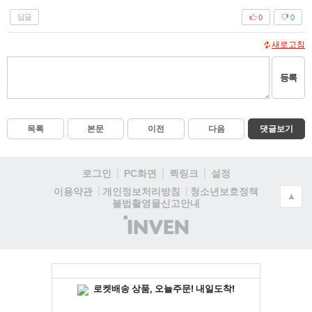
답글
0
0
새로고침
등록
목록
본문
이전
다음
댓글보기
로그인
PC화면
퀵링크
설정
청소년보호정책
이용약관
개인정보처리방침
▲
불법촬영물신고안내
(주)
인
벤