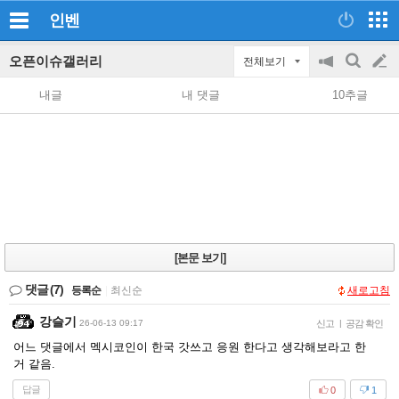
인벤
오픈이슈갤러리
전체보기
공
검
글
지
색
내글
내 댓글
10추글
on/off
쓰
기
[본문 보기]
댓글
(7)
등록순
|
최신순
새로고침
강슬기
26-06-13 09:17
신고
|
공감 확인
어느 댓글에서 멕시코인이 한국 갓쓰고 응원 한다고 생각해보라고 한
거 같음.
답글
0
1