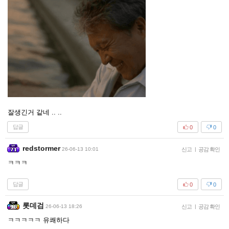
잘생긴거 같네 .. ..
답글
0
0
redstormer
26-06-13 10:01
신고
|
공감 확인
ㅋㅋㅋ
답글
0
0
롯데검
26-06-13 18:26
신고
|
공감 확인
ㅋㅋㅋㅋㅋ 유쾌하다