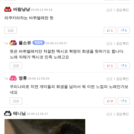
바람냥냥
26-06-13 09:18
신고
|
공감 확인
라쿠카라차는 바퀴벌레란 뜻
답글
1
0
풀소유
26-06-13 09:27
신고
|
공감 확인
뜻은 바퀴벌레지만 처절한 멕시코 혁명의 희생을 뜻하기도 합니다.
노래 자체가 멕시코 민족 노래고요
답글
1
0
영휴
26-06-13 09:29
신고
|
공감 확인
우리나라로 치면 개미들의 희생을 넘어서 뭐 이런 느낌의 노래인가보
네요
답글
0
0
테니님
26-06-13 09:37
신고
|
공감 확인