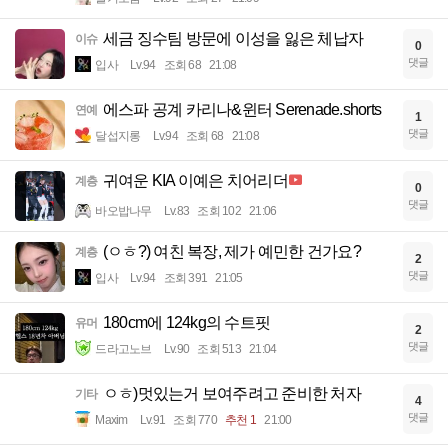
세금 징수팀 방문에 이성을 잃은 체납자
이슈
0
댓글
입사
Lv.94
조회 68
21:08
에스파 공계 카리나&윈터 Serenade.shorts
연예
1
댓글
달섭지롱
Lv.94
조회 68
21:08
귀여운 KIA 이예은 치어리더
계층
0
댓글
바오밥나무
Lv.83
조회 102
21:06
(ㅇㅎ?) 여친 복장, 제가 예민한 건가요?
계층
2
댓글
입사
Lv.94
조회 391
21:05
180cm에 124kg의 수트핏
유머
2
댓글
드라고노브
Lv.90
조회 513
21:04
ㅇㅎ)멋있는거 보여주려고 준비한 처자
기타
4
댓글
Maxim
Lv.91
조회 770
추천 1
21:00