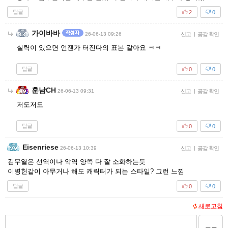
답글
2
0
가이바바
26-06-13 09:26
신고
|
공감 확인
실력이 있으면 언젠가 터진다의 표본 같아요 ㅋㅋ
답글
0
0
훈남CH
26-06-13 09:31
신고
|
공감 확인
저도저도
답글
0
0
Eisenriese
26-06-13 10:39
신고
|
공감 확인
김무열은 선역이나 악역 양쪽 다 잘 소화하는듯
이병헌같이 아무거나 해도 캐릭터가 되는 스타일? 그런 느낌
답글
0
0
새로고침