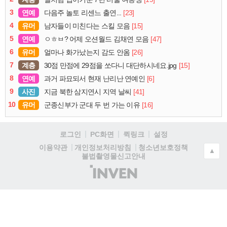
3
연예
[23]
다음주 놀토 리센느 출연...
4
유머
[15]
남자들이 미친다는 스킬 모음
5
연예
[47]
ㅇㅎㅂ? 어제 오션월드 김채연 모음
6
유머
[26]
얼마나 화가났는지 감도 안옴
7
계층
[15]
30점 만점에 29점을 쏘다니 대단하시네요.jpg
8
연예
[6]
과거 파묘되서 현재 난리난 연예인
9
사진
[41]
지금 북한 삼지연시 지역 날씨
10
유머
[16]
군종신부가 군대 두 번 가는 이유
로그인
PC화면
퀵링크
설정
청소년보호정책
이용약관
개인정보처리방침
▲
불법촬영물신고안내
(주)
인
벤