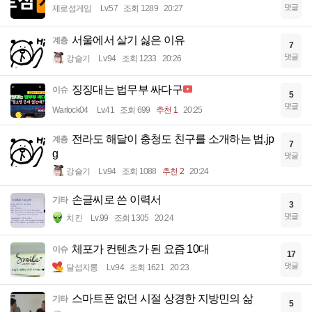
댓글
제로섬게임
Lv.57
조회 1289
20:27
서울에서 살기 싫은 이유
계층
7
댓글
강슬기
Lv.94
조회 1233
20:26
징징대는 법무부 싸다구
이슈
5
댓글
Warlock04
Lv.41
조회 699
추천 1
20:25
전라도 해달이 충청도 친구를 소개하는 법.jp
계층
7
g
댓글
강슬기
Lv.94
조회 1088
추천 2
20:24
손글씨로 쓴 이력서
기타
3
댓글
치킨
Lv.99
조회 1305
20:24
체포가 컨텐츠가 된 요즘 10대
이슈
17
댓글
달섭지롱
Lv.94
조회 1621
20:23
스마트폰 없던 시절 상경한 지방민의 삶
기타
5