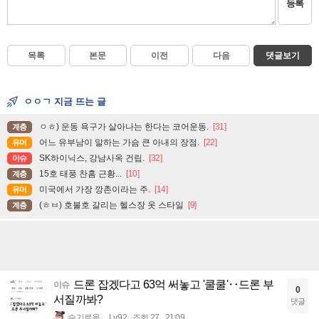
등록
목록
본문
이전
다음
댓글보기
ㅇㅇㄱ 지금 뜨는 글
ㅇㅎ) 운동 욕구가 살아나는 한다는 코어운동.
[31]
계층
어느 유부남이 말하는 가슴 큰 아내의 장점.
[22]
유머
SK하이닉스, 강남사옥 건립.
[32]
이슈
15호 태풍 찬홈 근황...
[10]
계층
미국에서 가장 깡촌이라는 주.
[14]
유머
(ㅎㅂ) 호불호 갈리는 헬스장 옷 스타일
[9]
계층
드론 잡겠다고 63억 써놓고 '쿨쿨'‥드론 부
이슈
0
서질까봐?
댓글
슬기로움
Lv.92
조회 27
21:09