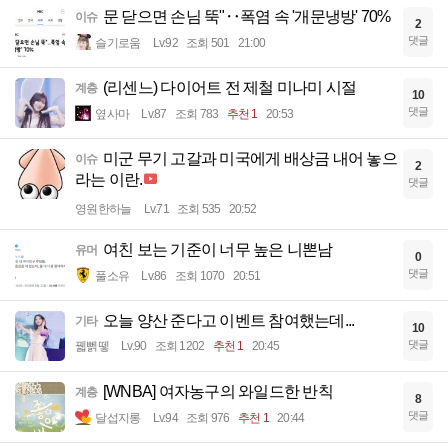
문 닫으면 손님 뚝"‥폭염 속 '개문냉방' 70%
이슈
2
댓글
슬기로움
Lv.92
조회 501
21:00
(리센느) 다이어트 전 제철 미나미 시절
계층
10
댓글
옆사마
Lv.87
조회 783
추천 1
20:53
미군 무기 고갈과 미국에게 배상금 내어 놓으
이슈
2
라는 이란.
댓글
영원한하늘
Lv.71
조회 535
20:52
여친 보는 기준이 너무 높은 니뽄남
유머
0
댓글
풀소유
Lv.86
조회 1070
20:51
오늘 양산 준다고 이벤트 참여했는데...
기타
10
댓글
꿻뻵뗗
Lv.90
조회 1202
추천 1
20:45
[WNBA] 여자농구의 와일드한 반칙
계층
8
댓글
달섭지롱
Lv.94
조회 976
추천 1
20:44