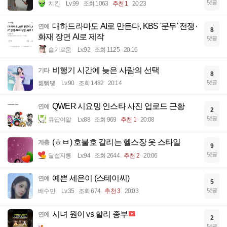
댓글
치킨
Lv.99
조회 1063
추천 1
20:23
대하드라마도 AI로 만든다, KBS '문무' 전쟁·
연예
8
화재 장면 AI로 제작
댓글
슬기로움
Lv.92
조회 1125
20:16
비행기 시간에 늦은 사람의 선택
기타
8
댓글
꿻뻵뗗
Lv.90
조회 1482
20:14
QWER 시요밍 인스타 사진 업로드 근황
연예
2
댓글
큐땁이알
Lv.88
조회 969
추천 1
20:08
(ㅎㅂ) 호불호 갈리는 헬스장 옷 스타일
계층
9
댓글
달섭지롱
Lv.94
조회 2644
추천 2
20:06
예쁜 세은이 (스테이씨)
연예
5
댓글
배수민
Lv.35
조회 674
추천 3
20:03
시녀 원이 vs 할리 종부
연예
2
댓글