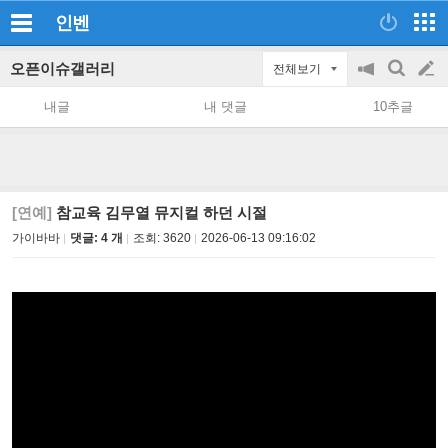
인벤
오픈이슈갤러리
전체보기
공
검
글
지
색
내글
내 댓글
10추글
on/off
쓰
기
[연예]
참교육 김무열 뮤지컬 하던 시절
가이바바
댓글: 4 개
조회:
3620
2026-06-13 09:16:02