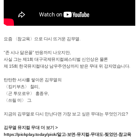
요즘 〈참교육〉으로 다시 뜨거운 김무열.
“존 시나 닮은꼴” 반응까지 나오지만,
사실 그는 제1회 대구국제뮤지컬페스티벌 신인상은 물론
제 15회 한국뮤지컬대상 남우주연상까지 받은 무대 위 강자였습니다.
탄탄한 서사를 쌓아온 김무열의
〈킹키부츠〉 찰리,
〈곤 투모로우〉 홍종우,
〈쓰릴 미〉 그.
지금의 김무열로 다시 만난다면 가장 보고 싶은 무대는 무엇인가요?
김무열 뮤지컬 무대 더 보기 >
https://pickplay.today/pick/알고-보면-뮤지컬-무대도-찢었던-참교육