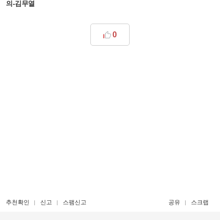
의-김무열
0
추천확인
신고
스팸신고
공유
스크랩