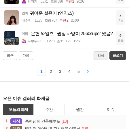
럼자기
Lv.71
조회 686
추천 2
20:03
귀여운 설윤이 (엔믹스)
연예
2
댓글
배수민
Lv.35
조회 707
추천 2
20:00
-몬헌 와일즈 - 권장 사양이 2060super 였음?
게임
9
댓글
두부두꺼비
Lv.78
조회 1123
19:58
최근
다음
검색
글쓰기
1
2
3
4
5
오픈 이슈 갤러리 화제글
오늘의 화제
주간
월간
이슈
1
지식
[18]
중력댐의 건축해부도
2
계층
[19]
딸처럼 업어키운 7년 터울 여동생