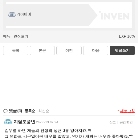
가이바바
메뉴
인장보기
EXP 16%
목록
본문
이전
다음
댓글쓰기
댓글
(4)
등록순
|
최신순
새로고침
지랄도풍년
26-06-13 09:24
신고
|
공감 확인
김무열 하면 개들의 전쟁의 상근 3류 양아치죠.ㅋ
그 영화로 김무열이란 배우를 알았고, 연기가 개쩌는 배우라 좋아했죠.^^