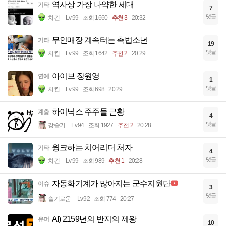
역사상 가장 나약한 세대
기타
7
댓글
치킨
Lv.99
조회 1660
추천 3
20:32
무인매장 계속터는 촉법소년
기타
19
댓글
치킨
Lv.99
조회 1642
추천 2
20:29
아이브 장원영
연예
1
댓글
치킨
Lv.99
조회 698
20:29
하이닉스 주주들 근황
계층
4
댓글
강슬기
Lv.94
조회 1927
추천 2
20:28
윙크하는 치어리더 처자
기타
4
댓글
치킨
Lv.99
조회 989
추천 1
20:28
자동화기계가 많아지는 군수지원단
이슈
3
댓글
슬기로움
Lv.92
조회 774
20:27
AI) 2159년의 반지의 제왕
유머
10