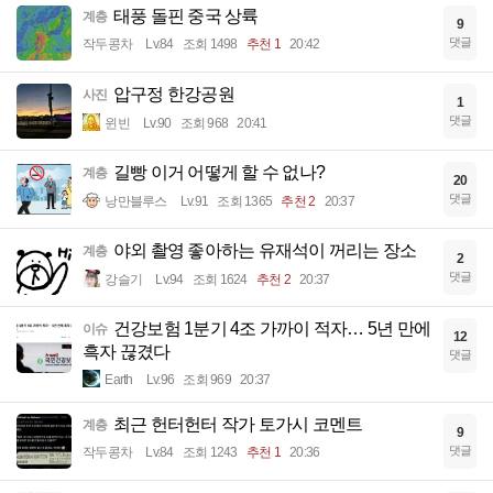
태풍 돌핀 중국 상륙
계층
9
댓글
작두콩차
Lv.84
조회 1498
추천 1
20:42
압구정 한강공원
사진
1
댓글
윈빈
Lv.90
조회 968
20:41
길빵 이거 어떻게 할 수 없나?
계층
20
댓글
낭만블루스
Lv.91
조회 1365
추천 2
20:37
야외 촬영 좋아하는 유재석이 꺼리는 장소
계층
2
댓글
강슬기
Lv.94
조회 1624
추천 2
20:37
건강보험 1분기 4조 가까이 적자… 5년 만에
이슈
12
흑자 끊겼다
댓글
Earth
Lv.96
조회 969
20:37
최근 헌터헌터 작가 토가시 코멘트
계층
9
댓글
작두콩차
Lv.84
조회 1243
추천 1
20:36