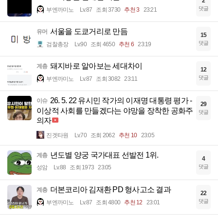
2
댓글
부엔까미노
Lv.87
조회 3730
추천 3
23:21
서울을 도쿄거리로 만듬
유머
15
댓글
검찰총장
Lv.90
조회 4650
추천 6
23:19
돼지바로 알아보는 세대차이
계층
12
댓글
부엔까미노
Lv.87
조회 3082
23:11
26. 5. 22 유시민 작가의 이재명 대통령 평가 -
이슈
29
이상적 사회를 만들겠다는 야망을 장착한 공화주
댓글
의자
진겟타원
Lv.70
조회 2062
추천 10
23:05
년도별 양궁 국가대표 선발전 1위.
계층
4
댓글
성암
Lv.88
조회 1973
23:05
더본코리아 김재환 PD 형사고소 결과
계층
22
댓글
부엔까미노
Lv.87
조회 4800
추천 12
23:01