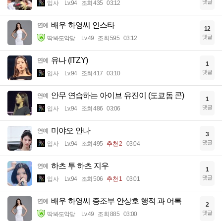
댓글
입사
Lv.94
조회 435
03:12
배우 하영씨 인스타
연예
12
댓글
딱봐도악당
Lv.49
조회 595
03:12
유나 (ITZY)
연예
1
댓글
입사
Lv.94
조회 417
03:10
안무 연습하는 아이브 유진이 (도쿄돔 콘)
연예
1
댓글
입사
Lv.94
조회 486
03:06
미야오 안나
연예
3
댓글
입사
Lv.94
조회 495
추천 2
03:04
하츠 투 하츠 지우
연예
1
댓글
입사
Lv.94
조회 506
추천 1
03:01
배우 하영씨 증조부 안상호 행적 과 어록
연예
2
댓글
딱봐도악당
Lv.49
조회 885
03:00