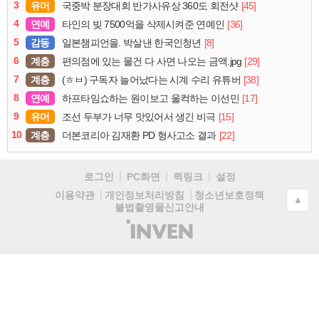
3
유머
[45]
국중박 분장대회 반가사유상 360도 회전샷
4
연예
[36]
타인의 빚 7500억을 삭제시켜준 연예인
5
감동
[8]
일본챔피언을. 박살낸 한국인청년
6
계층
[29]
편의점에 있는 물건 다 사면 나오는 금액.jpg
7
계층
[38]
(ㅎㅂ) 구독자 늘어났다는 시계 수리 유튜버
8
연예
[17]
하프타임쇼하는 원이보고 울컥하는 이선민
9
유머
[15]
조선 두부가 너무 맛있어서 생긴 비극
10
계층
[22]
더본코리아 김재환 PD 형사고소 결과
로그인
PC화면
퀵링크
설정
청소년보호정책
이용약관
개인정보처리방침
▲
불법촬영물신고안내
(주)
인
벤