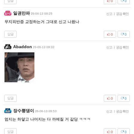
답글
0
0
일권만파
26-06-13 09:25
신고
|
공감 확인
무지외반증 교정하는거 그대로 신고 나왔나
답글
0
0
Abaddon
26-06-13 09:32
신고
|
공감 확인
답글
0
0
장수뿡댕이
26-06-13 09:53
신고
|
공감 확인
엄지는 하얗고 나머지는 다 까메질 거 같당 ㅋㅋㅋ
답글
0
0