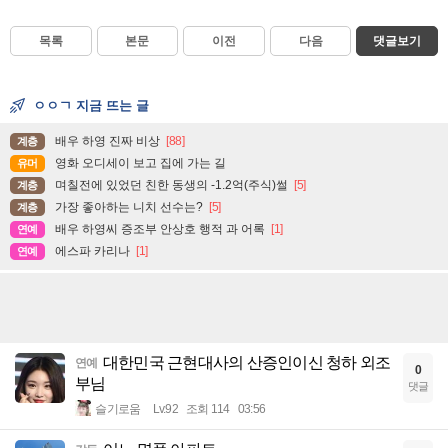
목록
본문
이전
다음
댓글보기
ㅇㅇㄱ 지금 뜨는 글
배우 하영 진짜 비상
[88]
계층
영화 오디세이 보고 집에 가는 길
유머
며칠전에 있었던 친한 동생의 -1.2억(주식)썰
[5]
계층
가장 좋아하는 니치 선수는?
[5]
계층
배우 하영씨 증조부 안상호 행적 과 어록
[1]
연예
에스파 카리나
[1]
연예
대한민국 근현대사의 산증인이신 청하 외조
연예
0
부님
댓글
슬기로움
Lv.92
조회 114
03:56