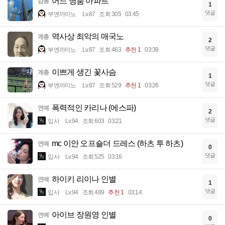
어느 명품 아파트
감동
1
댓글
부엔까미노
Lv.87
조회 305
03:45
역사상 최악의 매국노
계층
2
댓글
부엔까미노
Lv.87
조회 463
추천 1
03:39
이쁘게 생긴 꽃사슴
계층
1
댓글
부엔까미노
Lv.87
조회 529
추천 1
03:26
폭력적인 카리나 (에스파)
연예
2
댓글
입사
Lv.94
조회 603
03:21
mc 이안 오프숄더 드레스 (하츠 투 하츠)
연예
0
댓글
입사
Lv.94
조회 525
03:16
하이키 리이나 인별
연예
1
댓글
입사
Lv.94
조회 489
추천 1
03:14
아이브 장원영 인별
연예
0