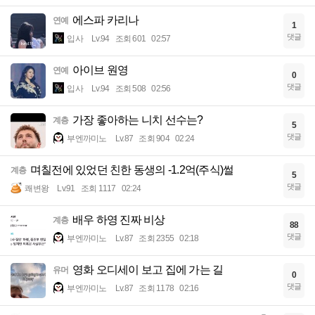
에스파 카리나
연예
1
댓글
입사
Lv.94
조회 601
02:57
아이브 원영
연예
0
댓글
입사
Lv.94
조회 508
02:56
가장 좋아하는 니치 선수는?
계층
5
댓글
부엔까미노
Lv.87
조회 904
02:24
며칠전에 있었던 친한 동생의 -1.2억(주식)썰
계층
5
댓글
쾌변왕
Lv.91
조회 1117
02:24
배우 하영 진짜 비상
계층
88
댓글
부엔까미노
Lv.87
조회 2355
02:18
영화 오디세이 보고 집에 가는 길
유머
0
댓글
부엔까미노
Lv.87
조회 1178
02:16