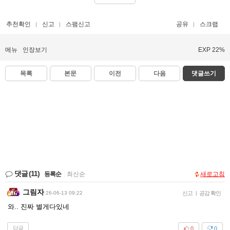
추천확인
신고
스팸신고
공유
스크랩
메뉴
인장보기
EXP 22%
목록
본문
이전
다음
댓글쓰기
댓글
(11)
등록순
|
최신순
새로고침
그림자
26-06-13 09:22
신고
|
공감 확인
와.. 진짜 별게다있네
답글
0
0