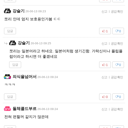
강슬기
26-06-13 09:23
신고
|
공감 확인
쪼리 인데 엄지 보호용인가봄 ㄷㄷ
답글
1
0
강슬기
26-06-13 09:25
신고
|
공감 확인
쪼리는 일본어라고 하네요. 일본어처럼 생기긴함. 가락신이나 플립플
랍이라고 하시면 더 좋겠네요
답글
1
0
의식을넘어서
26-06-13 09:24
신고
|
공감 확인
ㅋㅋㅋ
답글
0
0
돌체콜드부르
26-06-13 09:24
신고
|
공감 확인
전혀 편할꺼 같지가 않은데