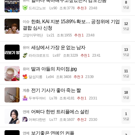
얼마나 축하해주고싶었는지 감도안옴
유머
8
댓글
드라고노브
Lv.90
조회 3778
추천 3
23:48
한화, KAI 지분 15.89% 확보… 공정위에 기업
이슈
12
결합 심사 신청
댓글
고양이무역단
Lv.21
조회 1955
추천 1
23:48
세상에서 가장 운 없는 남자
유머
13
댓글
라라크로포드
Lv.87
조회 3229
추천 1
23:41
딸과 아들의 차이점.jpg
유머
11
댓글
달섭지롱
Lv.94
조회 3408
추천 3
23:39
전기 기사가 좋아 죽는 짤
계층
18
댓글
두부두꺼비
Lv.78
조회 4181
추천 1
23:31
어쩌다 한번 트리플에스 설린
연예
1
댓글
어쩌다한번
Lv.77
조회 1607
추천 2
23:30
보기좋은 연예인 커플
연예