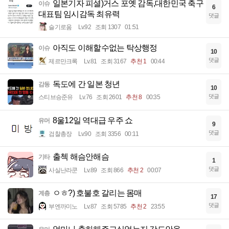
일본기자 피셜)거스 포옛 감독,대한민국 축구
이슈
6
대표팀 임시감독 최유력
댓글
슬기로움
Lv.92
조회 1307
01:51
아직도 이해할수없는 탁상행정
이슈
10
댓글
제르만크록
Lv.81
조회 3167
추천 1
00:44
독도에 간 일본 청년
감동
10
댓글
스티브승준유
Lv.76
조회 2601
추천 8
00:35
8울12일 역대급 우주 쇼
유머
9
댓글
검찰총장
Lv.90
조회 3356
00:11
출첵 해슴안해슴
기타
1
댓글
사실난라쿤
Lv.89
조회 866
추천 2
00:07
ㅇㅎ?) 호불호 갈리는 몸매
계층
17
댓글
부엔까미노
Lv.87
조회 5785
추천 2
23:55