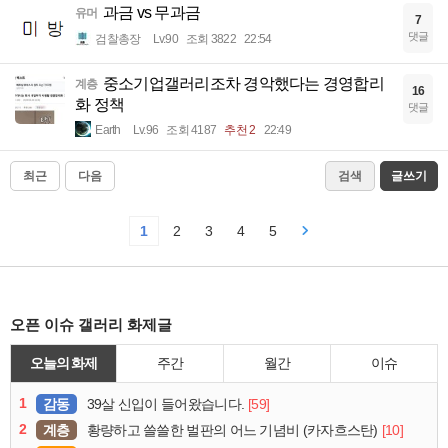
과금 vs 무과금
유머
7
댓글
검찰총장
Lv.90
조회 3822
22:54
중소기업갤러리조차 경악했다는 경영합리
계층
16
화 정책
댓글
Earth
Lv.96
조회 4187
추천 2
22:49
최근
다음
검색
글쓰기
1
2
3
4
5
오픈 이슈 갤러리 화제글
오늘의 화제
주간
월간
이슈
1
감동
[59]
39살 신입이 들어왔습니다.
2
계층
[10]
황량하고 쓸쓸한 벌판의 어느 기념비 (카자흐스탄)