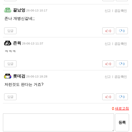
끝났엉
26-06-13 10:17
신고
|
공감 확인
존나 개병신같네;;
답글
0
0
존윅
26-06-13 11:37
신고
|
공감 확인
ㅋㅋㅋ
답글
0
0
롯데검
26-06-13 18:28
신고
|
공감 확인
저런것도 판다는 거죠?
답글
0
0
새로고침
등록