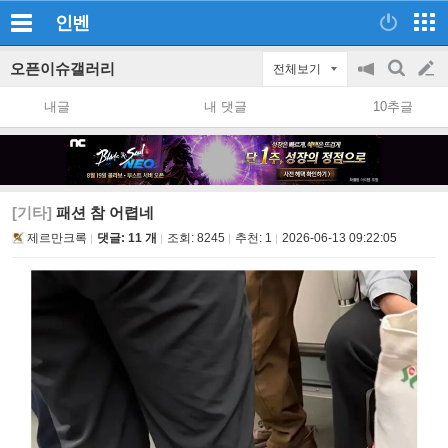
인벤
오픈이슈갤러리
전체보기
공
검
글
지
색
내글
내 댓글
10추글
on/off
쓰
기
[기타]
패션 참 어렵네
제르만크록
댓글: 11 개
조회:
8245
추천:
1
2026-06-13 09:22:05