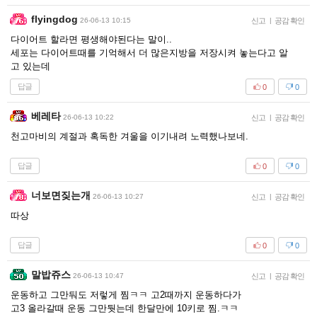
flyingdog
26-06-13 10:15
신고
|
공감 확인
다이어트 할라면 평생해야된다는 말이..
세포는 다이어트때를 기억해서 더 많은지방을 저장시켜 놓는다고 알
고 있는데
답글
0
0
베레타
26-06-13 10:22
신고
|
공감 확인
천고마비의 계절과 혹독한 겨울을 이기내려 노력했나보네.
답글
0
0
너보면짖는개
26-06-13 10:27
신고
|
공감 확인
따상
답글
0
0
말밥쥬스
26-06-13 10:47
신고
|
공감 확인
운동하고 그만둬도 저렇게 찜ㅋㅋ 고2때까지 운동하다가
고3 올라갈때 운동 그만둿는데 한달만에 10키로 찜.ㅋㅋ