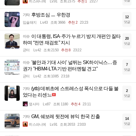
댓글
히스파니에
Lv.91
조회 2375
추천 1
23:27
후방조심 ㅡ 우한경
기타
12
댓글
입술돼지
Lv.43
조회 3666
추천 2
23:23
이 대통령, ISA·주가 누르기 방지 개편안 질타
이슈
20
하며 “전면 재검토” 지시
댓글
균터
Lv.42
조회 2150
추천 8
23:22
'불안과 기대 사이' 널뛰는 SK하이닉스…증
이슈
7
권가 "HBM4·LTA 기반 펀터멘털 견고"
댓글
균터
Lv.42
조회 1085
23:18
(ytb) 데뷔초에 스트레스성 폭식으로 다들 불
기타
2
었다는 리센느
댓글
옆사마
Lv.87
조회 1180
추천 4
23:11
GM, 쉐보레 뒷전에 뷰익 한국 진출
기타
14
댓글
히스파니에
Lv.91
조회 2653
23:03