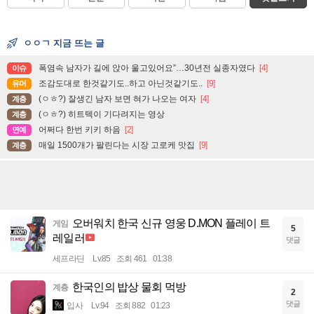
ㅇㅇㄱ 지금 뜨는 글
폭염속 남자가 길에 앉아 울고있어요”…30년전 실종자였다
[4]
이슈
조감도대로 한것같기도..하고 아닌것같기도..
[9]
유머
(ㅇㅎ?) 잘생긴 남자 보면 혀가 나오는 여자
[4]
계층
(ㅇㅎ?) 히트텍이 기다려지는 영상
계층
어쩌다 한번 키키 하음
[2]
연예
매일 1500개가 팔린다는 시장 고로케 맛집
[9]
계층
오버워치 한국 신규 영웅 D.MON 플레이 트
게임
5
레일러
댓글
세프라딘
Lv.85
조회 461
01:38
한국인의 밥상 물회 먹방
계층
2
댓글
입사
Lv.94
조회 882
01:23