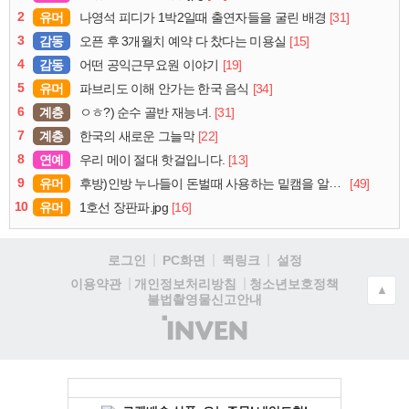
2
유머
[31]
나영석 피디가 1박2일때 출연자들을 굴린 배경
3
감동
[15]
오픈 후 3개월치 예약 다 찼다는 미용실
4
감동
[19]
어떤 공익근무요원 이야기
5
유머
[34]
파브리도 이해 안가는 한국 음식
6
계층
[31]
ㅇㅎ?) 순수 골반 재능녀.
7
계층
[22]
한국의 새로운 그늘막
8
연예
[13]
우리 메이 절대 핫걸입니다.
9
유머
[49]
후방)인방 누나들이 돈벌때 사용하는 밑캠을 알아보자
10
유머
[16]
1호선 장판파.jpg
로그인
PC화면
퀵링크
설정
청소년보호정책
이용약관
개인정보처리방침
▲
불법촬영물신고안내
(주)
인
벤