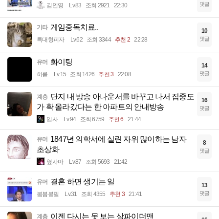
댓글
김인영
Lv.83
조회 2921
22:30
게임중독치료..
기타
10
댓글
특대형피자
Lv.62
조회 3344
추천 2
22:28
화이팅
유머
14
댓글
히롣
Lv.15
조회 1426
추천 3
22:08
단지 내 방송 아나운서를 바꾸고 나서 집중도
계층
16
가 확 올라갔다는 한 아파트의 안내방송
댓글
입사
Lv.94
조회 6759
추천 6
21:44
1847년 의학서에 실린 자위 많이하는 남자
유머
8
초상화
댓글
옆사마
Lv.87
조회 5693
21:42
결혼 하면 생기는 일
유머
13
댓글
봄봄봉필
Lv.31
조회 4355
추천 3
21:41
이젠 다시는 못 보는 삼파이더맨
계층