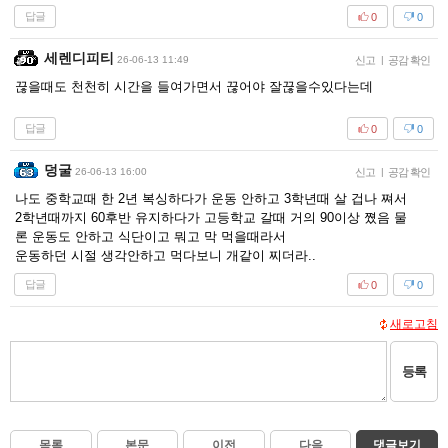
답글
0
0
세렌디피티
26-06-13 11:49
신고
|
공감 확인
끊을때도 천천히 시간을 들여가면서 끊어야 잘끊을수있다는데
답글
0
0
덩굴
26-06-13 16:00
신고
|
공감 확인
나도 중학교때 한 2년 복싱하다가 운동 안하고 3학년때 살 겁나 쪄서
2학년때까지 60후반 유지하다가 고등학교 갈때 거의 90이상 쪘음 물
론 운동도 안하고 식단이고 뭐고 막 먹을때라서
운동하던 시절 생각안하고 먹다보니 개같이 찌더라..
답글
0
0
새로고침
등록
목록
본문
이전
다음
댓글보기