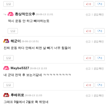
답글
0
0
환상적인오후
26-06-13 11:01
신고
|
공감 확인
역시 운동 안 하고 빼야하는듯
답글
0
0
해군이
26-06-13 10:51
신고
|
공감 확인
진짜 운동 하다 안해서 찌면 살 빼기 너무 힘들어
답글
0
0
Maybe5327
26-06-13 11:03
신고
|
공감 확인
내 군대 전역 후 보는거같네 ㅋㅋㅋㅋㅋㅋㅋㅋㅋ
답글
0
0
후배위로
26-06-13 11:03
신고
|
공감 확인
그래프 9월에서 2월로 확 뛰었네