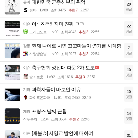
대한민국 군종신부의 위엄
유머
20
댓글
썽바
Lv.89
조회 3475
추천 7
22:57
아~ ㅈㄹ하지마 진짜 ㅋㅋ
이슈
22
댓글
드라고노브
Lv.90
조회 4043
추천 3
22:55
현재 나이로 치면 꼬꼬마들이 연기를 시작함
감동
7
댓글
사랑방손님
Lv.90
조회 2927
추천 3
22:54
축구협회 성접대 파문 2차 보도
이슈
10
댓글
슬기로움
Lv.92
조회 1616
추천 3
22:51
과학자들이 바보인 이유
기타
10
댓글
파이혹은파어
Lv.91
조회 2450
22:49
프랑스 날씨 근황
계층
14
댓글
작두콩차
Lv.84
조회 3634
추천 2
22:45
[매불쇼] 서영교 발언에 대하여
이슈
31