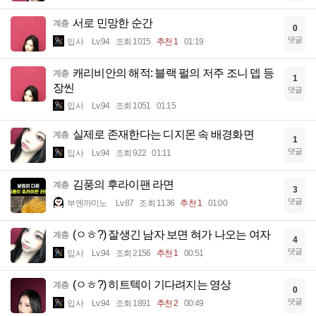
서로 민망한 순간
계층
0
댓글
입사
Lv.94
조회 1015
추천 1
01:19
캐리비안의 해적: 블랙 펄의 저주 조니 뎁 등
계층
1
장씬
댓글
입사
Lv.94
조회 1051
01:15
실제로 존재한다는 디지몬 속 배경화면
계층
1
댓글
입사
Lv.94
조회 922
01:11
김풍의 후라이팬 라면
계층
3
댓글
부엔까미노
Lv.87
조회 1136
추천 1
01:00
(ㅇㅎ?) 잘생긴 남자 보면 혀가 나오는 여자
계층
4
댓글
입사
Lv.94
조회 2156
추천 1
00:51
(ㅇㅎ?) 히트텍이 기다려지는 영상
계층
0
댓글
입사
Lv.94
조회 1891
추천 2
00:49