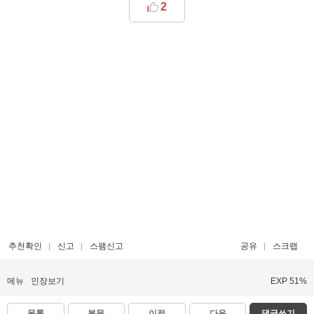
2
추천확인
신고
스팸신고
공유
스크랩
메뉴
인장보기
EXP 51%
목록
본문
이전
다음
댓글쓰기