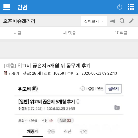
인벤
오픈이슈갤러리
전체보기
공
검
글
지
색
내글
내 댓글
10추글
on/off
쓰
기
[계층]
위고비 끊은지 5개월 뒤 몸무게 후기
강슬기
댓글: 16 개
조회:
10268
추천:
2
2026-06-13 09:22:43