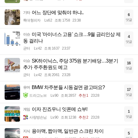
어느 장단에 맞춰야 하냐..
기타
6
댓글
특대형피자
Lv.62
조회 1758
23:38
미국 '마이너스 고용' 쇼크…9월 금리인상 제
이슈
4
동 걸리나
댓글
균터
Lv.42
조회 1637
23:37
SK하이닉스, 주당 375원 분기배당…3분기
이슈
16
추가 주주환원도 예고
댓글
균터
Lv.42
조회 2061
23:28
BMW 차주분들 시동걸면 광고떠요?
유머
17
댓글
드라고노브
Lv.90
조회 2857
추천 1
23:28
이자 진죠우니 잇폰메 쇼부!
게임
1
댓글
사랑방손님
Lv.90
조회 1238
추천 2
23:28
용아맥, 짭아맥, 일반관 스크린 차이
지식
5