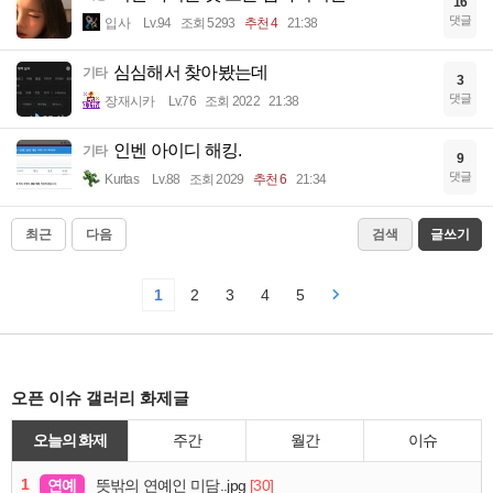
16
댓글
입사
Lv.94
조회 5293
추천 4
21:38
심심해서 찾아봤는데
기타
3
댓글
장재시카
Lv.76
조회 2022
21:38
인벤 아이디 해킹.
기타
9
댓글
Kurtas
Lv.88
조회 2029
추천 6
21:34
최근
다음
검색
글쓰기
1
2
3
4
5
오픈 이슈 갤러리 화제글
오늘의 화제
주간
월간
이슈
1
연예
[30]
뜻밖의 연예인 미담..jpg