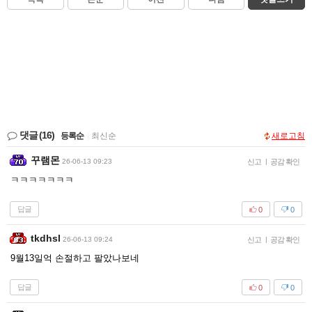
댓글
(16)
등록순
|
최신순
새로고침
꾸램몬
26-06-13 09:23
신고
|
공감 확인
ㅋㅋㅋㅋㅋㅋㅋ
답글
0
0
tkdhsl
26-06-13 09:24
신고
|
공감 확인
9월13일억 손절하고 팔았나보네
답글
0
0