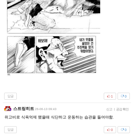
답글
1
0
스트링히트
26-06-13 09:43
신고
|
공감 확인
위고비로 식욕억제 됐을때 식단하고 운동하는 습관을 들여야함.
답글
0
0