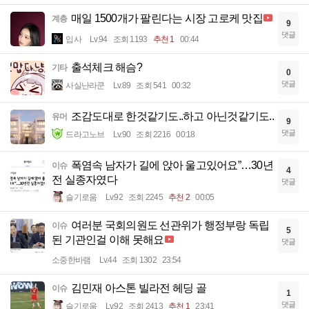
매일 1500개가 팔린다는 시장 고로케 맛집
계층
9
댓글
입사
Lv.94
조회 1193
추천 1
00:44
출석체크 해슴?
기타
0
댓글
사실난라쿤
Lv.89
조회 541
00:32
조감도대로 한것같기도..하고 아닌것같기도..
유머
9
댓글
드라고노브
Lv.90
조회 2216
00:18
폭염속 남자가 길에 앉아 울고있어요”…30년
이슈
4
전 실종자였다
댓글
슬기로움
Lv.92
조회 2245
추천 2
00:05
여러분 국회의원도 선관위가 행정부랑 독립
이슈
5
된 기관인걸 이해 못해요
댓글
소중한바램
Lv.44
조회 1302
23:54
김민재 아스톤 빌라전 헤딩 골
이슈
1
댓글
슬기로움
Lv.92
조회 2413
추천 1
23:41