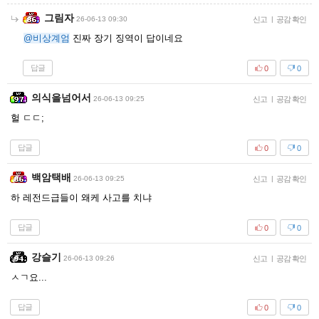
그림자
26-06-13 09:30
신고
|
공감 확인
@비상계엄
진짜 장기 징역이 답이네요
답글
0
0
의식을넘어서
26-06-13 09:25
신고
|
공감 확인
헐 ㄷㄷ;
답글
0
0
백암택배
26-06-13 09:25
신고
|
공감 확인
하 레전드급들이 왜케 사고를 치냐
답글
0
0
강슬기
26-06-13 09:26
신고
|
공감 확인
ㅅㄱ요...
답글
0
0