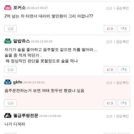
포커소
26-06-13 09:27
신고
|
공감 확인
2억 넘는 차 타면서 대리비 몇만원이 그리 아깝나??
답글
0
0
말밥쥬스
26-06-13 09:29
신고
|
공감 확인
자기가 술을 좋아하고 음주할것 같으면 차를 팔아라...
술을 좀 적게 먹던가 .
왜 정상적인 판단을 못할정도로 술을 먹냐
답글
0
0
gkfn
26-06-13 09:31
신고
|
공감 확인
음주운전하는거 보면 여태 한두번 했겠냐 싶음
답글
3
0
월급루팡전문
26-06-13 09:33
신고
|
공감 확인
나가 디져라