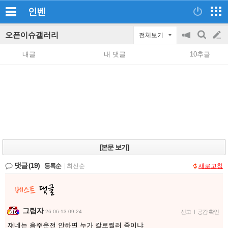
인벤
오픈이슈갤러리
전체보기
공
검
글
지
색
내글
내 댓글
10추글
on/off
쓰
기
[본문 보기]
댓글
(19)
등록순
|
최신순
새로고침
그림자
26-06-13 09:24
신고
|
공감 확인
쟤네는 음주운전 안하면 누가 칼로찔러 죽이냐