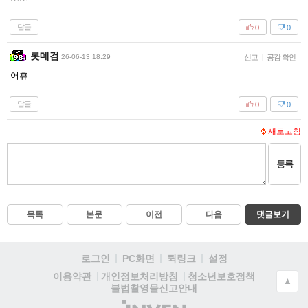
답글
0
0
롯데검
26-06-13 18:29
신고
|
공감 확인
어휴
답글
0
0
새로고침
등록
목록
본문
이전
다음
댓글보기
로그인
PC화면
퀵링크
설정
청소년보호정책
이용약관
개인정보처리방침
▲
불법촬영물신고안내
(주)