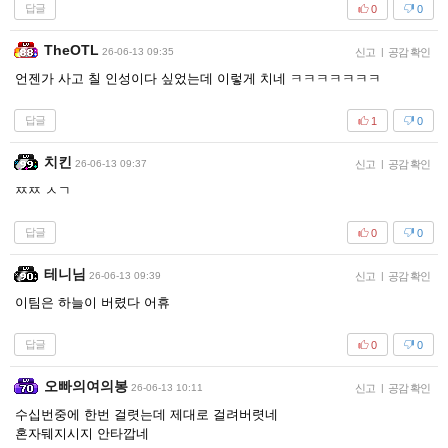
답글
0
0
TheOTL
26-06-13 09:35
신고
|
공감 확인
언젠가 사고 칠 인성이다 싶었는데 이렇게 치네 ㅋㅋㅋㅋㅋㅋㅋ
답글
1
0
치킨
26-06-13 09:37
신고
|
공감 확인
ㅉㅉ ㅅㄱ
답글
0
0
테니님
26-06-13 09:39
신고
|
공감 확인
이팀은 하늘이 버렸다 어휴
답글
0
0
오빠의여의봉
26-06-13 10:11
신고
|
공감 확인
수십번중에 한번 걸렷는데 제대로 걸려버렷네
혼자뒈지시지 안타깝네