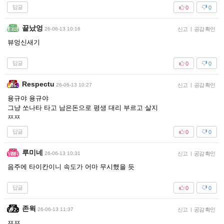
답글
0
0
끝났엉
26-06-13 10:16
신고
|
공감 확인
뷰엉신새기
답글
0
0
Respectu
26-06-13 10:27
신고
|
공감 확인
용규야 용규야
그냥 쏘나타 타고 남은돈으로 평생 대리 부르고 살지
ㅉㅉ
답글
0
0
루미네
26-06-13 10:31
신고
|
공감 확인
음주에 타이칸이니 속도가 어마 무시했을 듯
답글
0
0
존윅
26-06-13 11:37
신고
|
공감 확인
ㅉㅉ