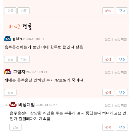
답글
이동
5
0
gkfn
26-06-13 09:31
신고
|
공감 확인
음주운전하는거 보면 여태 한두번 했겠냐 싶음
답글
이동
3
0
그림자
26-06-13 09:24
신고
|
공감 확인
쟤네는 음주운전 안하면 누가 칼로찔러 죽이냐
답글
5
0
비상계엄
26-06-13 09:27
신고
|
공감 확인
음주운전이 상당한 쾌감을 주는 부류라 절대 못끊는다 하더라고요 언
젠가 걸릴때까지 계속함
답글
0
0