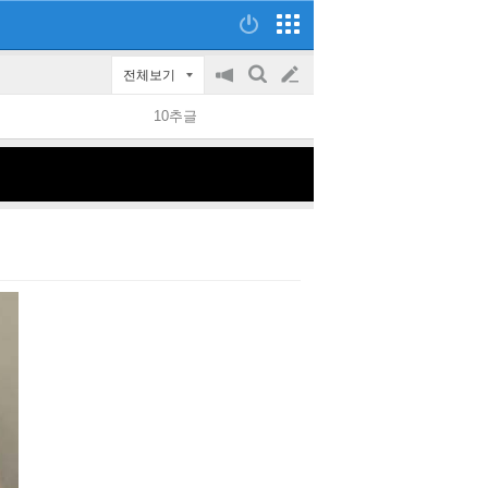
전체보기
공
검
글
지
색
10추글
on/off
쓰
기