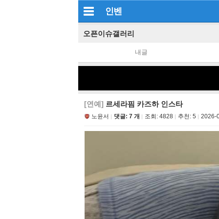
인벤
오픈이슈갤러리
내글
[연예]
르세라핌 카즈하 인스타
노윤서
댓글: 7 개
조회:
4828
추천:
5
2026-0