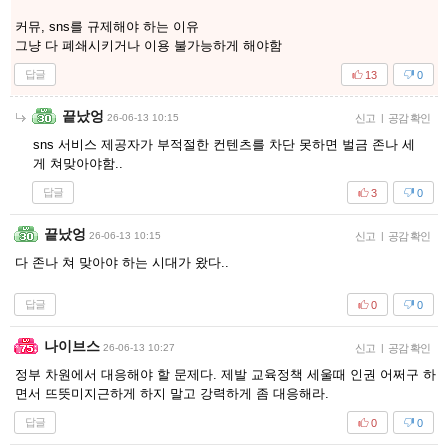
커뮤, sns를 규제해야 하는 이유
그냥 다 폐쇄시키거나 이용 불가능하게 해야함
답글
13
0
끝났엉
26-06-13 10:15
신고
|
공감 확인
sns 서비스 제공자가 부적절한 컨텐츠를 차단 못하면 벌금 존나 세
게 쳐맞아야함..
답글
3
0
끝났엉
26-06-13 10:15
신고
|
공감 확인
다 존나 쳐 맞아야 하는 시대가 왔다..
답글
0
0
나이브스
26-06-13 10:27
신고
|
공감 확인
정부 차원에서 대응해야 할 문제다. 제발 교육정책 세울때 인권 어쩌구 하
면서 뜨뜻미지근하게 하지 말고 강력하게 좀 대응해라.
답글
0
0