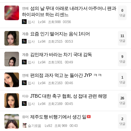
섬의 날 무대 아래로 내려가서 아주머니 팬과
연예
0
하이파이브 하는 리센느
댓글
입사
Lv.94
조회 988
00:56
요즘 인기 떨어지는 음식 1티어
계층
11
댓글
입사
Lv.94
조회 2515
00:53
김민재가 바라는 차기 국대 감독
계층
9
댓글
입사
Lv.94
조회 1931
00:49
편의점 과자 먹고 눈 돌아간 JYP ㅋㅋ
연예
1
댓글
입사
Lv.94
조회 2163
00:46
JTBC 대한 축구 협회, 성 접대 관련 해명
이슈
26
댓글
입사
Lv.94
조회 2169
00:45
제주도행 비행기에서 생긴 일
유머
2
댓글
슬기로움
Lv.92
조회 969
00:43