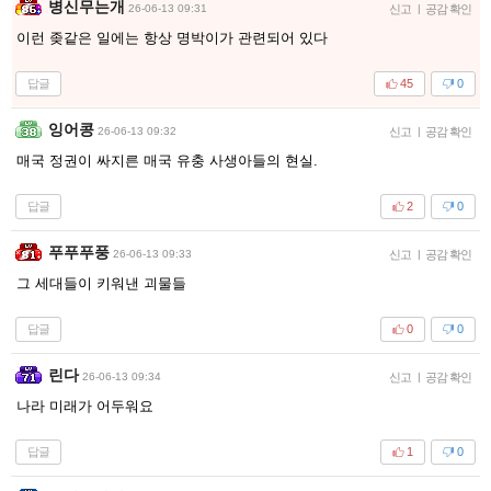
병신무는개
26-06-13 09:31
신고
|
공감 확인
이런 좆같은 일에는 항상 명박이가 관련되어 있다
답글
45
0
잉어콩
26-06-13 09:32
신고
|
공감 확인
매국 정권이 싸지른 매국 유충 사생아들의 현실.
답글
2
0
푸푸푸풍
26-06-13 09:33
신고
|
공감 확인
그 세대들이 키워낸 괴물들
답글
0
0
린다
26-06-13 09:34
신고
|
공감 확인
나라 미래가 어두워요
답글
1
0