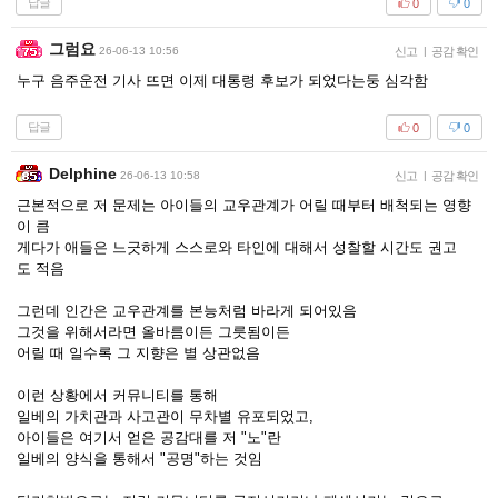
답글
0
0
그럼요
26-06-13 10:56
신고
|
공감 확인
누구 음주운전 기사 뜨면 이제 대통령 후보가 되었다는둥 심각함
답글
0
0
Delphine
26-06-13 10:58
신고
|
공감 확인
근본적으로 저 문제는 아이들의 교우관계가 어릴 때부터 배척되는 영향
이 큼
게다가 애들은 느긋하게 스스로와 타인에 대해서 성찰할 시간도 권고
도 적음
그런데 인간은 교우관계를 본능처럼 바라게 되어있음
그것을 위해서라면 올바름이든 그릇됨이든
어릴 때 일수록 그 지향은 별 상관없음
이런 상황에서 커뮤니티를 통해
일베의 가치관과 사고관이 무차별 유포되었고,
아이들은 여기서 얻은 공감대를 저 "노"란
일베의 양식을 통해서 "공명"하는 것임