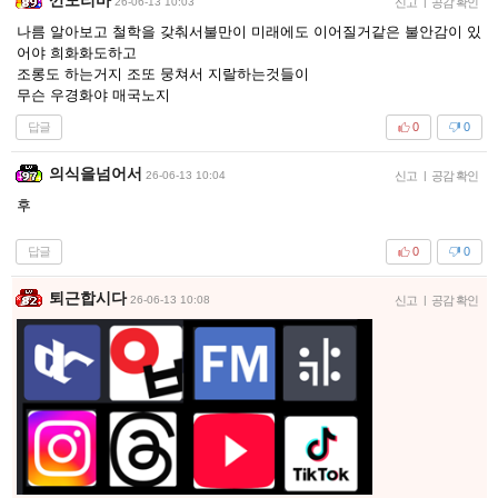
26-06-13 10:03
신고
|
공감 확인
나름 알아보고 철학을 갖춰서불만이 미래에도 이어질거같은 불안감이 있
어야 희화화도하고
조롱도 하는거지 조또 뭉쳐서 지랄하는것들이
무슨 우경화야 매국노지
답글
0
0
의식을넘어서
26-06-13 10:04
신고
|
공감 확인
후
답글
0
0
퇴근합시다
26-06-13 10:08
신고
|
공감 확인