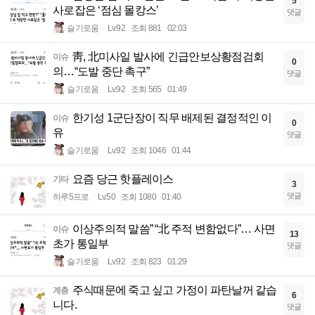
5
사로잡은 ‘점심 몰캉스’
댓글
슬기로움
Lv.92
조회 881
02:03
靑, 北미사일 발사에 긴급안보상황점검회
이슈
0
의…“도발 중단 촉구”
댓글
슬기로움
Lv.92
조회 565
01:49
한기성 1군단장이 직무 배제된 결정적인 이
이슈
0
유
댓글
슬기로움
Lv.92
조회 1046
01:44
요즘 당근 핫플레이스
기타
3
댓글
하루5프로
Lv.50
조회 1080
01:40
이상주의적 말씀” “北 주적 변함없다”… 사면
이슈
13
초가 통일부
댓글
슬기로움
Lv.92
조회 823
01:29
주식때문에 죽고 싶고 가정이 파탄날꺼 같습
계층
6
니다.
댓글