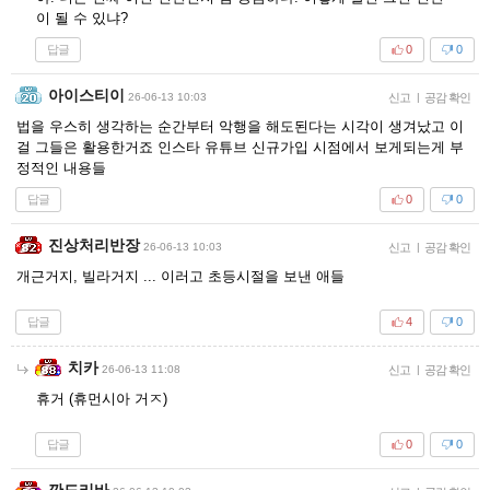
이 될 수 있냐?
답글
0
0
아이스티이
26-06-13 10:03
신고
|
공감 확인
법을 우스히 생각하는 순간부터 악행을 해도된다는 시각이 생겨났고 이
걸 그들은 활용한거죠 인스타 유튜브 신규가입 시점에서 보게되는게 부
정적인 내용들
답글
0
0
진상처리반장
26-06-13 10:03
신고
|
공감 확인
개근거지, 빌라거지 ... 이러고 초등시절을 보낸 애들
답글
4
0
치카
26-06-13 11:08
신고
|
공감 확인
휴거 (휴먼시아 거ㅈ)
답글
0
0
깐도리바