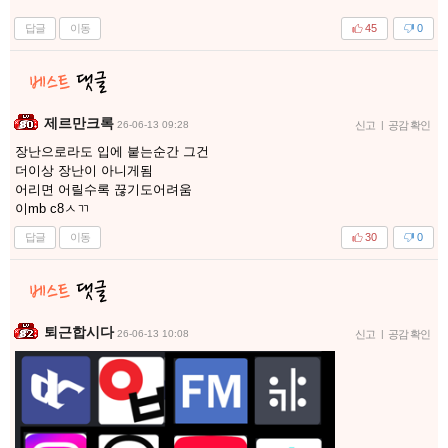
답글
이동
45
0
제르만크록
26-06-13 09:28
신고
|
공감 확인
장난으로라도 입에 붙는순간 그건
더이상 장난이 아니게됨
어리면 어릴수록 끊기도어려움
이mb c8ㅅㄲ
답글
이동
30
0
퇴근합시다
26-06-13 10:08
신고
|
공감 확인