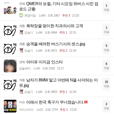
QWER의 보컬, 기타 시요밍 위버스 사진 업
연예
1
로드 근황
댓글
큐땁이알
Lv.88
조회 1867
추천 3
22:33
폭락장을 맞이한 치과의사와 고객
계층
1
댓글
강슬기
Lv.94
조회 4984
추천 1
22:31
승객을 배려한 버스기사의 센스.jpg
계층
5
댓글
강슬기
Lv.94
조회 3672
추천 2
22:29
아이유 이지금 인스타
연예
6
댓글
입술돼지
Lv.43
조회 2328
22:27
남자가 BMW 말고 아반떼 N을 사야되는 이
계층
15
유.jpg
댓글
강슬기
Lv.94
조회 3953
추천 1
22:26
이래서 한국 축구가 무너졌습니다.
이슈
2
댓글
아이스티이
Lv.32
조회 1759
추천 1
22:25