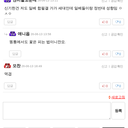
엔버발꼬순내
26-06-13 13:11
신고
|
공감 확인
신기한건 저도 일베 합필갤 가가 세대인데 일베들이랑 정반대 성향임 ㅇ
ㅅㅇ
답글
0
0
애니옵
26-06-13 13:58
신고
|
공감 확인
똥통에서도 꽃은 피는 법이니깐요.
답글
0
0
모찬
26-06-13 18:49
신고
|
공감 확인
역겹
답글
0
0
새로고침
등록