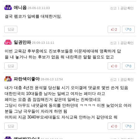
애니옵
26-06-13 11:03
신고
|
공감 확인
결국 펨코가 일베를 대체한거임.
답글
2
0
일권만파
26-06-13 11:11
신고
|
공감 확인
이번 교육감 후부중에도 진보후보들중 이문제에대해 명확하게 답
을 내 놓거나 하는 후보가 없음 뭐 내란쪽은 말할 필요도 없고
답글
0
0
파란색이좋아
26-06-13 12:54
신고
|
공감 확인
내가 대충 4년전 윤석열 당선될 시기 오이갤에 댓글로 몇번 쓴게 있음
대한민국의 10대들중 남자는 일베고 여자는 페미다 라고
페미는 요즘 좀 잠잠해진거 같은데 일베는 진짜였네요
그당시 아무도 내댓글에 동의를 안하던데 ㅋㅋㅋㅋ 이젠 늦었어요 여러
분들 그냥 극우들이 자라게 하면 됨
어차피 지금 3040부모세대둘도 자식교육 안하는거 같던데요 뭐
답글
0
0