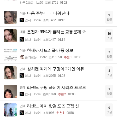
하루5프로
Lv.50
조회 1751
01:23
다음 주부터 더 더워진다
이슈
9
댓글
입사
Lv.94
조회 1462
01:16
운전자 99%가 틀리는 교통문제
계층
16
댓글
입사
Lv.94
조회 1447
01:14
현재까지 트리플 태풍 정보
이슈
2
댓글
슬기로움
Lv.92
조회 1358
추천 1
01:06
참치캔 따개에 구멍이 2개인 이유
연예
4
댓글
입사
Lv.94
조회 2065
01:03
리센느 쿠팡 플레이 시리즈 프로모
연예
1
댓글
입사
Lv.94
조회 1020
추천 2
01:00
리센느 메이 핫걸 포즈 근접 샷
연예
0
댓글
입사
Lv.94
조회 996
추천 1
00:58