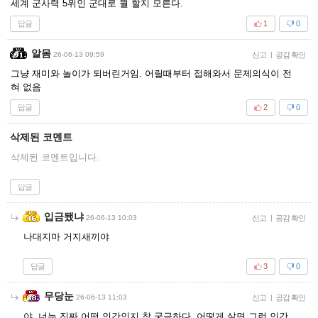
세계 군사력 5위인 군대로 뭘 할지 모른다.
답글
1
0
알몸
26-06-13 09:59
신고
|
공감 확인
그냥 재미와 놀이가 되버린거임. 어릴때부터 접해와서 문제의식이 전
혀 없음
답글
2
0
삭제된 코멘트
삭제된 코멘트입니다.
답글
입금됐냐
26-06-13 10:03
신고
|
공감 확인
나대지마 거지새끼야
답글
3
0
무당눈
26-06-13 11:03
신고
|
공감 확인
야. 너는 진짜 어떤 인간인지 참 궁금하다. 어떻게 살면 그런 인간