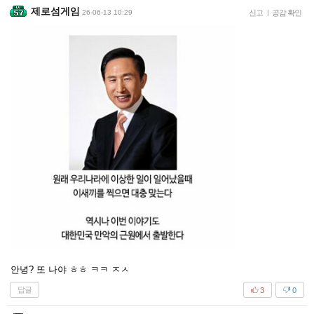
제로섬게임
26-06-13 10:29
신고
|
공감 확인
안녕? 또 나야 ㅎㅎ ㅋㅋ ㅈㅅ
답글
3
0