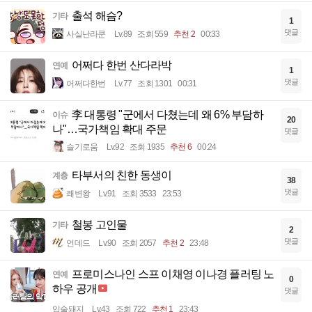
출석 해슴?
기타
1
댓글
사실난라쿤
Lv.89
조회 559
추천 2
00:33
어쩌다 한번 산다라박
연예
1
댓글
어쩌다한번
Lv.77
조회 1301
00:31
李 대통령 "군에서 다쳤는데 왜 6% 부담하
이슈
20
나"…국가책임 확대 주문
댓글
슬기로움
Lv.92
조회 1935
추천 6
00:24
타부서의 친한 동생이
계층
38
댓글
쾌변왕
Lv.91
조회 3533
23:53
철봉 고인물
기타
2
댓글
언데드
Lv.90
조회 2057
추천 2
23:48
프로미스나인 스프 이채영 이나경 플러팅 노
연예
0
하우 공개
댓글
입술돼지
Lv.43
조회 722
추천 1
23:43