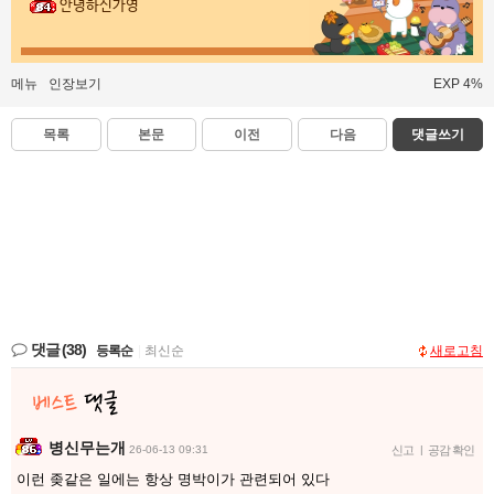
안녕하신가영
메뉴
인장보기
EXP 4%
목록
본문
이전
다음
댓글쓰기
댓글
(38)
등록순
|
최신순
새로고침
병신무는개
26-06-13 09:31
신고
|
공감 확인
이런 좆같은 일에는 항상 명박이가 관련되어 있다