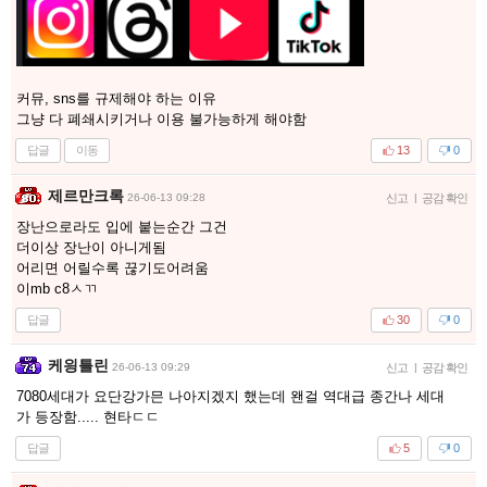
커뮤, sns를 규제해야 하는 이유
그냥 다 폐쇄시키거나 이용 불가능하게 해야함
답글
이동
13
0
제르만크록
26-06-13 09:28
신고
|
공감 확인
장난으로라도 입에 붙는순간 그건
더이상 장난이 아니게됨
어리면 어릴수록 끊기도어려움
이mb c8ㅅㄲ
답글
30
0
케읭틀린
26-06-13 09:29
신고
|
공감 확인
7080세대가 요단강가믄 나아지겠지 했는데 왠걸 역대급 종간나 세대
가 등장함..... 현타ㄷㄷ
답글
5
0