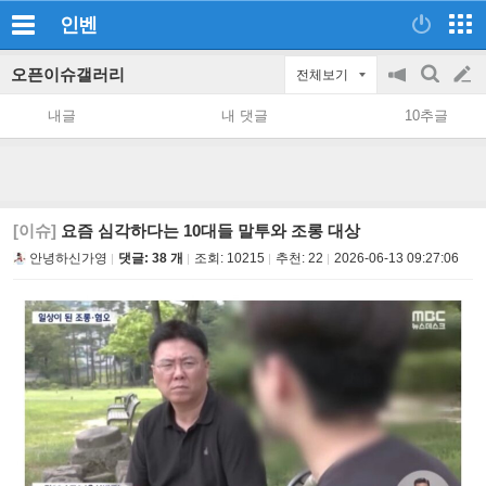
인벤
오픈이슈갤러리
전체보기
공
검
글
지
색
내글
내 댓글
10추글
on/off
쓰
기
[이슈]
요즘 심각하다는 10대들 말투와 조롱 대상
안녕하신가영
댓글: 38 개
조회:
10215
추천:
22
2026-06-13 09:27:06