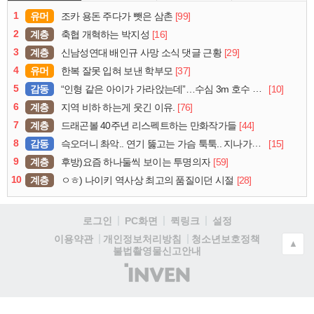
1
유머
[99]
조카 용돈 주다가 뺏은 삼촌
2
계층
[16]
축협 개혁하는 박지성
3
계층
[29]
신남성연대 배인규 사망 소식 댓글 근황
4
유머
[37]
한복 잘못 입혀 보낸 학부모
5
감동
[10]
“인형 같은 아이가 가라앉는데”…수심 3m 호수 뛰어든 60대 의인
6
계층
[76]
지역 비하 하는게 웃긴 이유.
7
계층
[44]
드래곤볼 40주년 리스펙트하는 만화작가들
8
감동
[15]
슥오더니 촤악.. 연기 뚫고는 가슴 툭툭.. 지나가던 아재의 정체
9
계층
[59]
후방)요즘 하나둘씩 보이는 투명의자
10
계층
[28]
ㅇㅎ) 나이키 역사상 최고의 품질이던 시절
로그인
PC화면
퀵링크
설정
청소년보호정책
이용약관
개인정보처리방침
▲
불법촬영물신고안내
(주)
인
벤