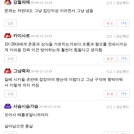
강철의매
26-06-13 10:44
신고
|
공감 확인
문제는 저런대도 그냥 집단지성 이러면서 그냥 냅둠
답글
1
0
카이사르
26-06-13 10:51
신고
|
공감 확인
10~20대에게 존중과 상식을 가르치는거보다 조롱과 혐오를 전파시키는
게 더쉬움 진짜 이건 방어하는게 훨씬더 힘들다고 생각함
답글
2
0
그냥죽자
26-06-13 10:54
신고
|
공감 확인
일베 시키들 초반에 잡았어야 됐는데 더럽다고 그냥 구석에 짱박아둬
서 이렇게 까지 커짐
답글
0
0
사슴시슴가슴
26-06-13 10:54
신고
|
공감 확인
모아서 배틀로얄시켜야지
살아남으면 총살