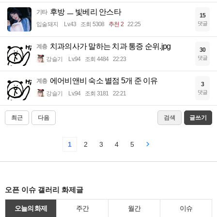
후방 ㅡ 빛베리 안스타
기타
15
댓글
입술돼지
Lv.43
조회 5308
추천 2
22:25
치과의사가 말하는 치과 통증 순위.jpg
계층
30
댓글
강슬기
Lv.94
조회 4484
22:23
에어비앤비 숙소 별점 5개 준 이유
계층
3
댓글
강슬기
Lv.94
조회 3181
22:21
최근
다음
검색
글쓰기
1
2
3
4
5
오픈 이슈 갤러리 화제글
오늘의 화제
주간
월간
이슈