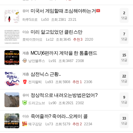
미국서 게임할때 조심해야하는거
유머
2
댓글
하루5프로
Lv.50
조회 2381
23:21
미리 알고있었던 클린스만
이슈
7
댓글
호박이쪼아요
Lv.12
조회 3645
추천 3
23:20
MCU)6편까지 계약을 한 톰홀랜드
계층
15
댓글
낭만블루스
Lv.91
조회 3467
23:08
삼전닉스 근황..
계층
22
댓글
전자팔찌
Lv.93
조회 5908
추천 1
23:06
정상적으로 내려오는방법은없어?
유머
9
댓글
드라고노브
Lv.90
조회 2921
23:02
죽여줄까? 죽여라...오케이 콜
이슈
33
댓글
왜구김당
Lv.73
조회 5179
추천 2
22:34