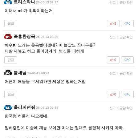
트리스타나
26-06-13 09:37
신고
|
공감 확인
이래서 mb가 최악이라는거
답글
3
0
즉흥환장곡
26-06-13 09:39
신고
|
공감 확인
하수빈 노래는 웃음벨이겠네? 이 놀았노 꿈나무들?
제발 대놓고 하고 돌아댕겨라. 병신들 피하게
답글
0
0
불새님
26-06-13 09:41
신고
|
공감 확인
어른이 애들을 무서워하면 세상은 망하는거임
답글
0
0
홀리피면줘
26-06-13 09:58
신고
|
공감 확인
한국형 히틀러 나오겠네.
일베충인데 미술에 재능 보이면 미대는 절대로 불합격 시키지 마라.