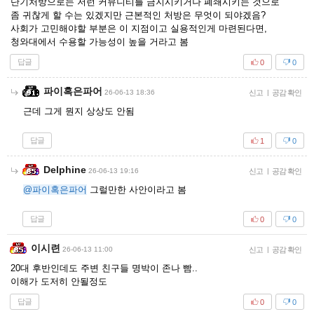
단기처방으로는 저런 커뮤니티를 금지시키거나 폐쇄시키는 것으로
좀 귀찮게 할 수는 있겠지만 근본적인 처방은 무엇이 되야겠음?
사회가 고민해야할 부분은 이 지점이고 실용적인게 마련된다면,
청와대에서 수용할 가능성이 높을 거라고 봄
답글
0
0
파이혹은파어
26-06-13 18:36
신고
|
공감 확인
근데 그게 뭔지 상상도 안됨
답글
1
0
Delphine
26-06-13 19:16
신고
|
공감 확인
@파이혹은파어
그럴만한 사안이라고 봄
답글
0
0
이시련
26-06-13 11:00
신고
|
공감 확인
20대 후반인데도 주변 친구들 명박이 존나 빰..
이해가 도저히 안될정도
답글
0
0