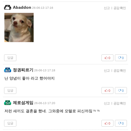
Abaddon
26-06-13 17:16
신고
|
공감 확인
답글
0
0
정권찌르기
26-06-13 17:18
신고
|
공감 확인
난 양념이 좋아 라고 했어야지
답글
0
0
제로섬게임
26-06-13 17:20
신고
|
공감 확인
저런 새끼도 결혼을 했네. 그와중에 모텔로 피신까짘ㅋㅋ
답글
0
0