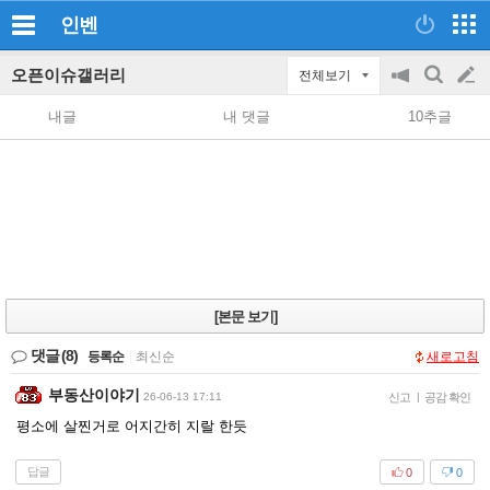
인벤
오픈이슈갤러리
전체보기
공
검
글
지
색
내글
내 댓글
10추글
on/off
쓰
기
[본문 보기]
댓글
(8)
등록순
|
최신순
새로고침
부동산이야기
26-06-13 17:11
신고
|
공감 확인
평소에 살찐거로 어지간히 지랄 한듯
답글
0
0