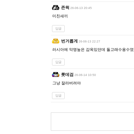
존윅
26-06-13 20:45
미친새끼
답글
번거롭게
26-06-13 22:27
러시아에 악명높은 감옥있던데 돌고래수용수였나
답글
롯데검
26-06-14 10:50
그냥 잘라버려야
답글