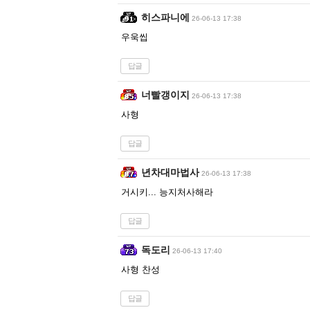
히스파니에
26-06-13 17:38
우욱씹
답글
너빨갱이지
26-06-13 17:38
사형
답글
년차대마법사
26-06-13 17:38
거시키... 능지처사해라
답글
독도리
26-06-13 17:40
사형 찬성
답글