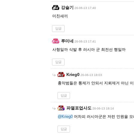
강슬기
26-06-13 17:40
미친새끼
답글
루미네
26-06-13 17:41
사형일까 삭발 후 러시아 군 최전선 행일까
답글
Krieg0
26-06-13 18:03
흉악범들은 통제가 안되서 지뢰제거 아닌 
답글
파열포업사도
26-06-13 18:14
@Krieg0
어차피 러시아군은 저런 인원을 모래
답글