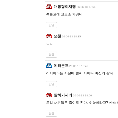
대통형이재명
26-06-13 17:53
흑돌고래 교도소 가것네
답글
모찬
26-06-13 18:35
ㄷㄷ
답글
메타본즈
26-06-13 18:49
러시아라는 사실에 벌써 사이다 마신거 같다
답글
일하기시러
26-06-13 18:50
로리 새끼들은 죽여도 된다. 취향이라고? 산소
답글