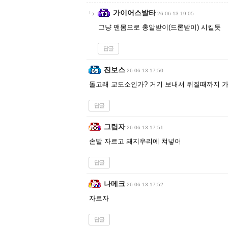
가이어스발타
26-06-13 19:05
그냥 맨몸으로 총알받이(드론받이) 시킬듯
답글
진보스
26-06-13 17:50
돌고래 교도소인가? 거기 보내서 뒤질때까지 
답글
그림자
26-06-13 17:51
손발 자르고 돼지우리에 쳐넣어
답글
나메크
26-06-13 17:52
자르자
답글