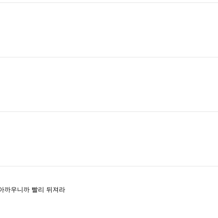
 아까우니까 빨리 뒤져라