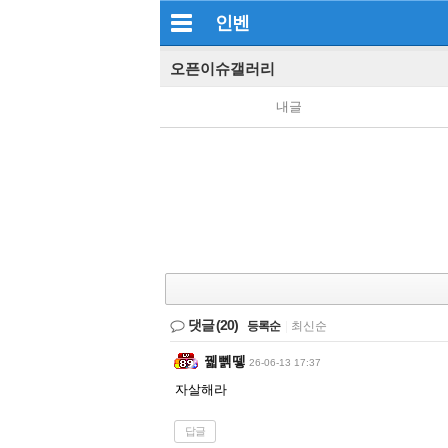
인벤
오픈이슈갤러리
내글
댓글
(20)
등록순
|
최신순
꿻뻵뗗
26-06-13 17:37
자살해라
답글