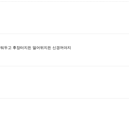
가둬두고 후장터지든 얼어뒤지든 신경꺼야지