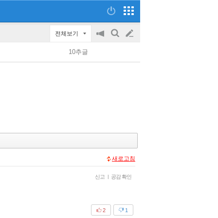
전체보기
공
검
글
지
색
10추글
on/off
쓰
기
새로고침
신고
|
공감 확인
2
1