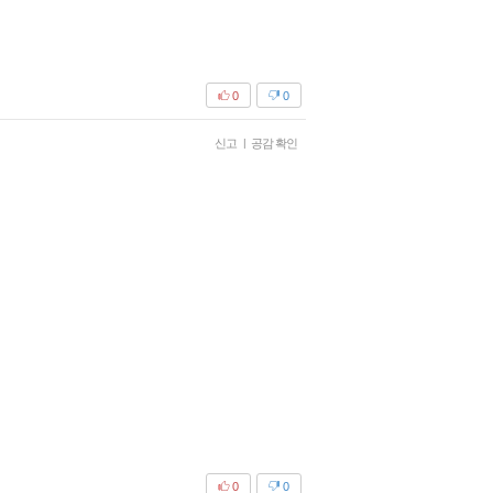
0
0
신고
|
공감 확인
0
0