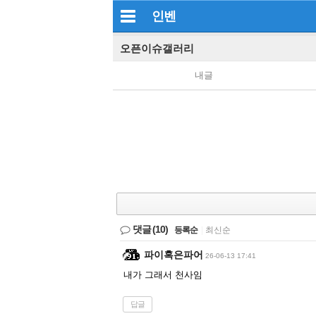
인벤
오픈이슈갤러리
내글
댓글
(10)
등록순
|
최신순
파이혹은파어
26-06-13 17:41
내가 그래서 천사임
답글