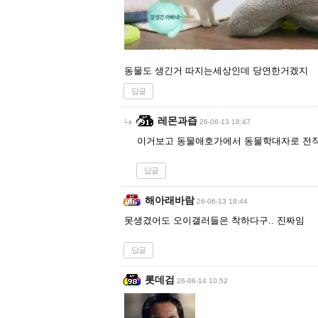
동물도 생긴거 따지는세상인데 당연한거겠지
답글
레몬과즙
26-06-13 18:47
이거보고 동물애호가에서 동물학대자로 전
답글
해아래바람
26-06-13 18:44
못생겼어도 오이갤러들은 착하다구.. 진짜임
답글
롯데검
26-06-14 10:52