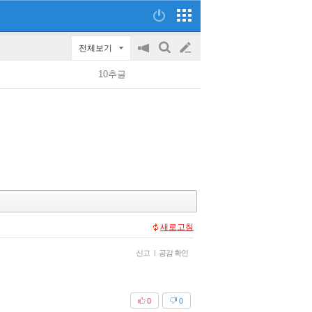
전체보기
공
검
글
지
색
10추글
on/off
쓰
기
새로고침
신고
|
공감 확인
0
0