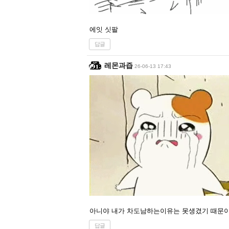
에잇 싯팔
답글
레몬과즙
26-06-13 17:43
아니야 내가 차도남하는이유는 못생겼기 때문이 아
답글