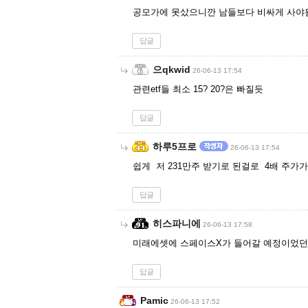
공모가에 못샀으니깐 남들보다 비싸게 사야
답글
으qkwid
26-06-13 17:54
관련etf들 최소 15? 20?은 빠질듯
답글
하루5프로
26-06-13 17:54
쉽게 저 231만주 받기로 된걸로 4배 주가
답글
히스파니에
26-06-13 17:58
미래에셋에 스페이스X가 들어갈 예정이었던 E
답글
Pamic
26-06-13 17:52