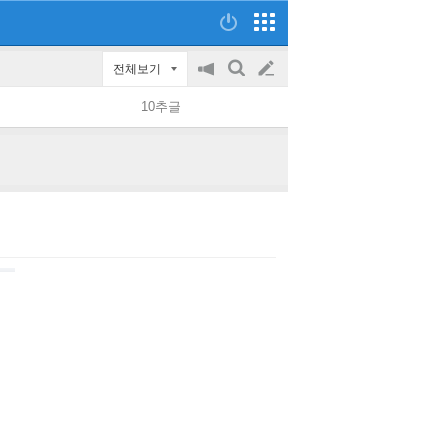
전체보기
공
검
글
지
색
10추글
on/off
쓰
기