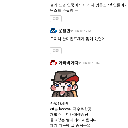
뭔가 느낌 안좋아서 이거나 광통신 etf 안들
닉스도 안올라 ㅠ
답글
운빨만
26-06-13 17:55
오히려 한미반도체가 많이 샀던데.
답글
아라비아따
26-06-13 18:04
안녕하세요
etf는 kodex미국우주항공
개별주는 미래에셋증권
들고있는 빨딱이라고 합니다
제가 다음에 살 종목은요