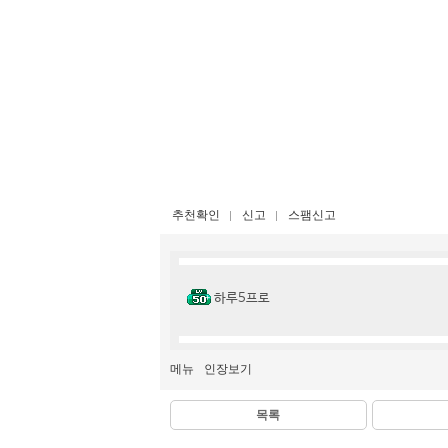
추천확인
신고
스팸신고
하루5프로
메뉴
인장보기
목록