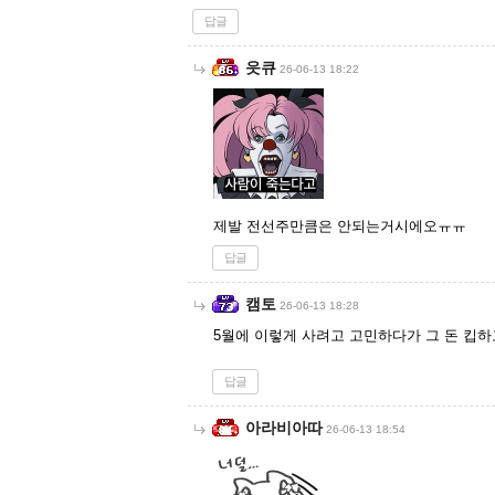
답글
읏큐
26-06-13 18:22
제발 전선주만큼은 안되는거시에오ㅠㅠ
답글
캠토
26-06-13 18:28
5월에 이렇게 사려고 고민하다가 그 돈 킵하
답글
아라비아따
26-06-13 18:54