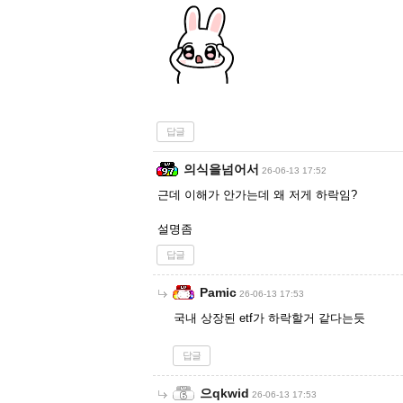
답글
의식을넘어서
26-06-13 17:52
근데 이해가 안가는데 왜 저게 하락임?
설명좀
답글
Pamic
26-06-13 17:53
국내 상장된 etf가 하락할거 같다는듯
답글
으qkwid
26-06-13 17:53