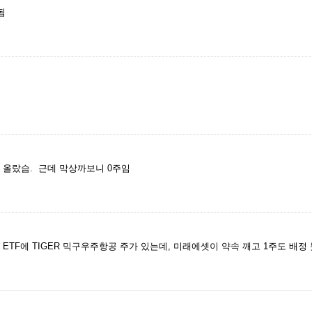
됨
가 올랐슴. 근데 막상까보니 0주임
TF에 TIGER 믹구우주항공 주가 있는데, 미래에셋이 약속 깨고 1주도 배정