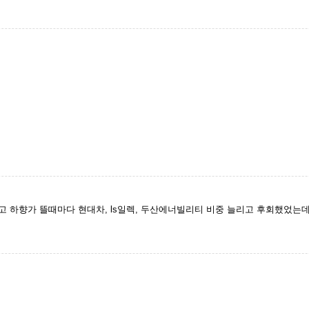
고 하향가 뜰때마다 현대차, ls일렉, 두산에너빌리티 비중 늘리고 후회했었는