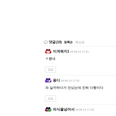
댓글
(18)
등록순
|
최신순
이게뭐지1
26-06-13 17:51
ㅈ됐네
답글
용디
26-06-13 17:52
와 살까하다가 안샀는데 진짜 다행이다
답글
의식을넘어서
26-06-13 17:52