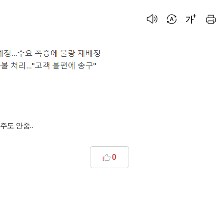
주도 안줌..
0