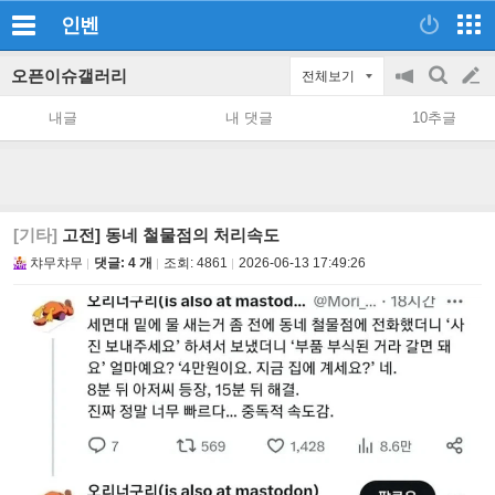
인벤
오픈이슈갤러리
전체보기
공
검
글
지
색
내글
내 댓글
10추글
on/off
쓰
기
[기타]
고전] 동네 철물점의 처리속도
챠무챠무
댓글: 4 개
조회:
4861
2026-06-13 17:49:26