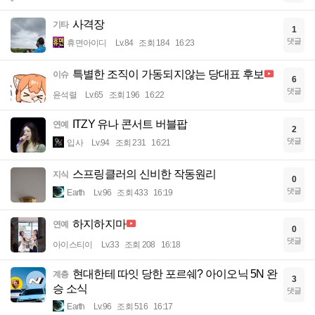
사격장
기타
1
댓글
휴면아이디
Lv.84
조회 184
16:23
특별한 조직이 가동되지않는 당대표 후보
이슈
6
댓글
윤석렬
Lv.65
조회 196
16:22
ITZY 유나 콘서트 버블팝
연예
2
댓글
입사
Lv.94
조회 231
16:21
스프링클러의 신비한 작동원리
지식
0
댓글
Earth
Lv.96
조회 433
16:19
하지하지마
연예
0
댓글
아이스티이
Lv.33
조회 208
16:18
현대한테 따잇 당한 포르쉐? 아이오닉 5N 완
계층
3
승 소식
댓글
Earth
Lv.96
조회 516
16:17