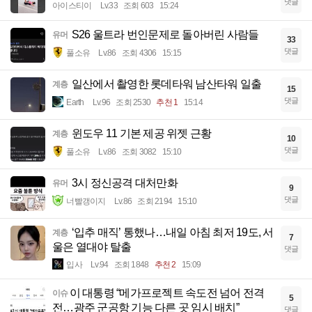
댓글
아이스티이
Lv.33
조회 603
15:24
S26 울트라 번인문제로 돌아버린 사람들
유머
33
댓글
풀소유
Lv.86
조회 4306
15:15
일산에서 촬영한 롯데타워 남산타워 일출
계층
15
댓글
Earth
Lv.96
조회 2530
추천 1
15:14
윈도우 11 기본 제공 위젯 근황
계층
10
댓글
풀소유
Lv.86
조회 3082
15:10
3시 정신공격 대처만화
유머
9
댓글
너빨갱이지
Lv.86
조회 2194
15:10
‘입추 매직’ 통했나…내일 아침 최저 19도, 서
계층
7
울은 열대야 탈출
댓글
입사
Lv.94
조회 1848
추천 2
15:09
​이 대통령 “메가프로젝트 속도전 넘어 전격
이슈
5
전…광주 군공항 기능 다른 곳 임시 배치”
댓글