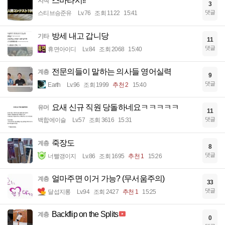
스바라시!!
지식
3
댓글
스티브승준유
Lv.76
조회 1122
15:41
방세 내고 갑니당
기타
11
댓글
휴면아이디
Lv.84
조회 2068
15:40
전문의들이 말하는 의사들 영어실력
계층
9
댓글
Earth
Lv.96
조회 1999
추천 2
15:40
요새 신규 직원 당돌하네요ㅋㅋㅋㅋㅋ
유머
11
댓글
백합에이슬
Lv.57
조회 3616
15:31
죽장도
계층
8
댓글
너빨갱이지
Lv.86
조회 1695
추천 1
15:26
얼마주면 이거 가능? (무서움주의)
계층
33
댓글
달섭지롱
Lv.94
조회 2427
추천 1
15:25
Backflip on the Splits
계층
0