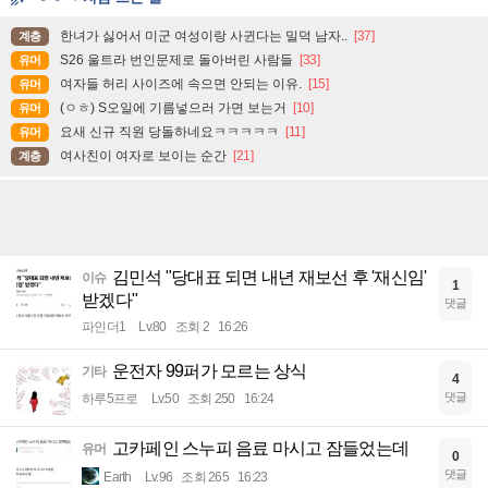
한녀가 싫어서 미군 여성이랑 사귄다는 밀덕 남자..
[37]
계층
S26 울트라 번인문제로 돌아버린 사람들
[33]
유머
여자들 허리 사이즈에 속으면 안되는 이유.
[15]
유머
(ㅇㅎ) S오일에 기름넣으러 가면 보는거
[10]
유머
요새 신규 직원 당돌하네요ㅋㅋㅋㅋㅋ
[11]
유머
여사친이 여자로 보이는 순간
[21]
계층
김민석 "당대표 되면 내년 재보선 후 '재신임'
이슈
1
받겠다"
댓글
파인더1
Lv.80
조회 2
16:26
운전자 99퍼가 모르는 상식
기타
4
댓글
하루5프로
Lv.50
조회 250
16:24
고카페인 스누피 음료 마시고 잠들었는데
유머
0
댓글
Earth
Lv.96
조회 265
16:23