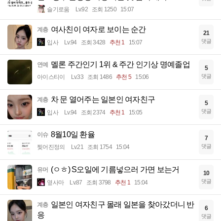
슬기로움
Lv.92
조회 1250
15:07
여사친이 여자로 보이는 순간
계층
21
댓글
입사
Lv.94
조회 3428
추천 1
15:07
멜론 주간인기 1위 & 주간 인기상 명예졸업
연예
5
댓글
아이스티이
Lv.33
조회 1486
추천 5
15:06
차 문 열어주는 일본인 여자친구
계층
5
댓글
입사
Lv.94
조회 2374
추천 1
15:05
8월10일 환율
이슈
7
댓글
찢어진정의
Lv.21
조회 1754
15:04
(ㅇㅎ) S오일에 기름넣으러 가면 보는거
유머
10
댓글
옆사마
Lv.87
조회 3798
추천 1
15:04
일본인 여자친구 몰래 일본을 찾아갔더니 반
계층
6
응
댓글