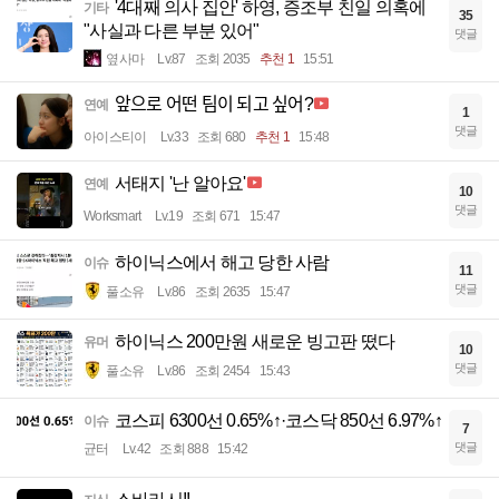
'4대째 의사 집안' 하영, 증조부 친일 의혹에
기타
35
"사실과 다른 부분 있어"
댓글
옆사마
Lv.87
조회 2035
추천 1
15:51
앞으로 어떤 팀이 되고 싶어?
연예
1
댓글
아이스티이
Lv.33
조회 680
추천 1
15:48
서태지 '난 알아요'
연예
10
댓글
Worksmart
Lv.19
조회 671
15:47
하이닉스에서 해고 당한 사람
이슈
11
댓글
풀소유
Lv.86
조회 2635
15:47
하이닉스 200만원 새로운 빙고판 떴다
유머
10
댓글
풀소유
Lv.86
조회 2454
15:43
코스피 6300선 0.65%↑·코스닥 850선 6.97%↑
이슈
7
댓글
균터
Lv.42
조회 888
15:42