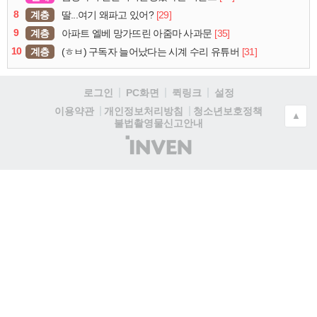
8
계층
[29]
딸...여기 왜파고 있어?
9
계층
[35]
아파트 엘베 망가뜨린 아줌마 사과문
10
계층
[31]
(ㅎㅂ) 구독자 늘어났다는 시계 수리 유튜버
로그인
PC화면
퀵링크
설정
청소년보호정책
이용약관
개인정보처리방침
▲
불법촬영물신고안내
(주)
인
벤