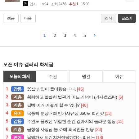
입사
Lv.94
조회 2456
추천 1
15:03
최근
다음
검색
글쓰기
1
2
3
4
5
오픈 이슈 갤러리 화제글
오늘의 화제
주간
월간
이슈
1
감동
[46]
39살 신입이 들어왔습니다.
2
계층
[6]
황량하고 쓸쓸한 벌판의 어느 기념비 (카자흐스탄)
3
계층
[48]
길빵 이거 어떻게 할 수 없나?
4
유머
[33]
국중박 분장대회 반가사유상 360도 회전샷
5
감동
[13]
주인도 몰랐던 위험한 순간 강아지의 놀라운 행동
6
계층
[23]
곱창집 사장님 불 쇼에 외국인들 반응
7
연예
[18]
음방가서 챌린지거절당했다는 리센느