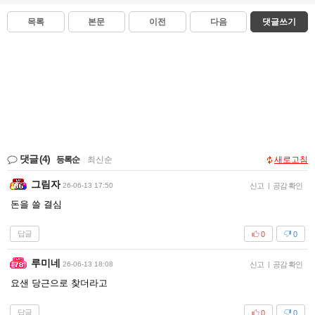
목록
본문
이전
다음
댓글쓰기
댓글
(4)
등록순
|
최신순
새로고침
그림자
26-06-13 17:50
신고
|
공감 확인
돈을 쓸 결심
답글
0
0
루미네
26-06-13 18:08
신고
|
공감 확인
요샌 당근으로 찾더라고
답글
0
0