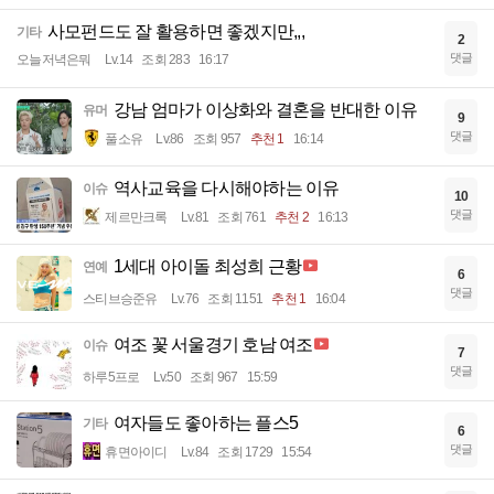
사모펀드도 잘 활용하면 좋겠지만,,,
기타
2
댓글
오늘저녁은뭐
Lv.14
조회 283
16:17
강남 엄마가 이상화와 결혼을 반대한 이유
유머
9
댓글
풀소유
Lv.86
조회 957
추천 1
16:14
역사교육을 다시해야하는 이유
이슈
10
댓글
제르만크록
Lv.81
조회 761
추천 2
16:13
1세대 아이돌 최성희 근황
연예
6
댓글
스티브승준유
Lv.76
조회 1151
추천 1
16:04
여조 꽃 서울경기 호남 여조
이슈
7
댓글
하루5프로
Lv.50
조회 967
15:59
여자들도 좋아하는 플스5
기타
6
댓글
휴면아이디
Lv.84
조회 1729
15:54