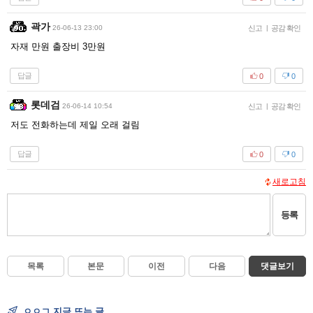
곽가
26-06-13 23:00
신고
|
공감 확인
자재 만원 출장비 3만원
답글
0
0
롯데검
26-06-14 10:54
신고
|
공감 확인
저도 전화하는데 제일 오래 걸림
답글
0
0
새로고침
등록
목록
본문
이전
다음
댓글보기
ㅇㅇㄱ 지금 뜨는 글