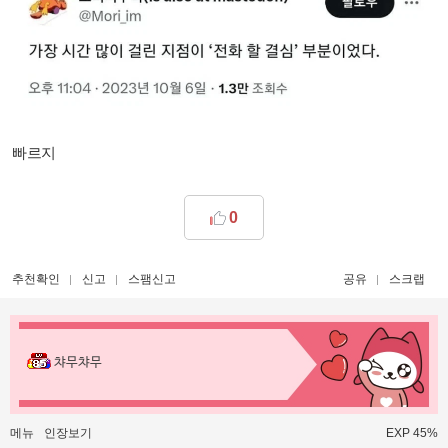
빠르지
0
추천확인
신고
스팸신고
공유
스크랩
챠무챠무
메뉴
인장보기
EXP 45%