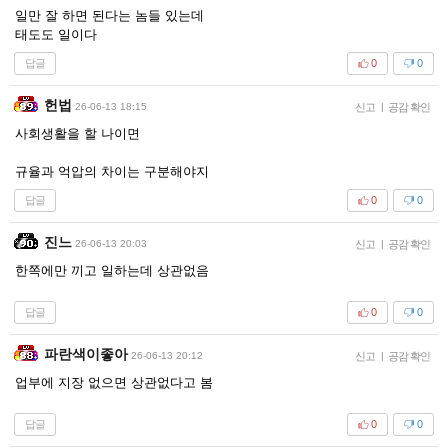
일만 잘 하면 된다는 놈들 있는데
태도도 일이다
답글
0
0
헌법
26-06-13 18:15
신고
|
공감 확인
사회생활을 할 나이면
규율과 억압의 차이는 구분해야지
답글
0
0
진느
26-06-13 20:03
신고
|
공감 확인
한쪽에만 끼고 일하는데 상관없음
답글
0
0
파란색이좋아
26-06-13 20:12
신고
|
공감 확인
업부에 지장 없으면 상관없다고 봄
답글
0
0