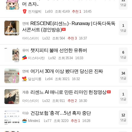
머 츠자..
댓글
전자팔찌
Lv.93
조회 4149
추천 1
16:45
RESCENE(리센느) - Runaway | 다독다독독
연예
1
서콘서트 (경인방송)
댓글
아이스티이
Lv.32
조회 564
추천 3
16:37
챗지피티 불매 선언한 유튜버
유머
6
댓글
미스터사탄
Lv.92
조회 3534
16:33
여기서 30개 이상 봤다면 당신은 진짜
연예
34
댓글
달섭지롱
Lv.94
조회 3021
16:32
리센느 AI 애니로 만든 리마인 헌정영상
계층
1
댓글
아이스티이
Lv.32
조회 911
추천 2
16:30
건강보험 '충격'…5년 흑자 중단
이슈
12
댓글
Minstre1
Lv.77
조회 3220
추천 1
16:28