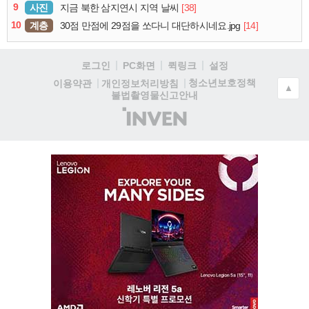
9
사진
[38]
지금 북한 삼지연시 지역 날씨
10
계층
[14]
30점 만점에 29점을 쏘다니 대단하시네요.jpg
로그인
PC화면
퀵링크
설정
청소년보호정책
이용약관
개인정보처리방침
▲
불법촬영물신고안내
(주)
인
벤