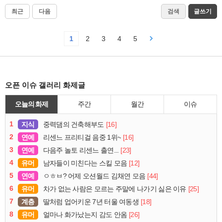
최근
다음
검색
글쓰기
1
2
3
4
5
오픈 이슈 갤러리 화제글
오늘의 화제
주간
월간
이슈
1
지식
[16]
중력댐의 건축해부도
2
연예
[16]
리센느 프리티걸 음중 1위~
3
연예
[23]
다음주 놀토 리센느 출연...
4
유머
[12]
남자들이 미친다는 스킬 모음
5
연예
[44]
ㅇㅎㅂ? 어제 오션월드 김채연 모음
6
유머
[25]
차가 없는 사람은 모르는 주말에 나가기 싫은 이유
7
계층
[18]
딸처럼 업어키운 7년 터울 여동생
8
유머
[26]
얼마나 화가났는지 감도 안옴