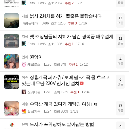
댓글
Earth
Lv.96
조회 2057
추천 2
17:21
붉사 2회차를 하게 될줄은 몰랐습니다
게임
13
댓글
바람을베다
Lv.86
조회 1255
추천 3
17:16
옛 조상님들의 지혜가 담긴 경복궁 배수설계
지식
11
댓글
Earth
Lv.96
조회 1306
추천 1
17:16
원영이
연예
4
댓글
케를로스
Lv.86
조회 749
추천 1
17:12
장흥계곡 피카츄 / 보배 펌 - 계곡 물 흐르고
이슈
6
있는데 무단 220V 전기선 설치
댓글
진겟타원
Lv.70
조회 1229
추천 1
17:04
수락산 계곡 갔다가 개빡친 여성.jpg
계층
17
댓글
달섭지롱
Lv.94
조회 3009
17:03
도시가 포위당해도 살아남는 방법
유머
4