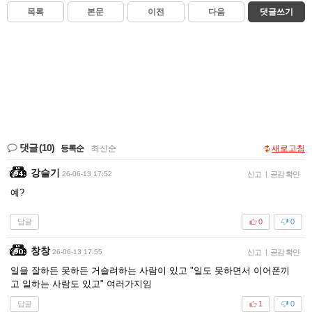
목록
본문
이전
다음
댓글쓰기
댓글
(10)
등록순
|
최신순
새로고침
강슬기
26-06-13 17:52
신고
|
공감 확인
예?
답글
0
0
창창
26-06-13 17:55
신고
|
공감 확인
일을 잘하든 못하든 거슬려하는 사람이 있고 "일도 못하면서 이어폰끼
고 일하는 사람도 있고" 여러가지임
답글
1
0