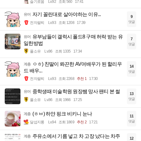
슬기로움
Lv.92
조회 560
17:41
자기 꼴린대로 살아야하는 이유...
유머
9
댓글
전자팔찌
Lv.93
조회 1208
17:39
유부남들이 갤럭시 폴드8 구매 허락 받는 유
유머
7
일한방법
댓글
풀소유
Lv.86
조회 1335
17:34
ㅇㅎ) 친딸이 롸끈한 AV여배우가 된 할리우
계층
14
드 배우...
댓글
전자팔찌
Lv.93
조회 2268
추천 1
17:30
중학생때 미술학원 원장쌤 망사 팬티 본 썰
유머
13
댓글
풀소유
Lv.86
조회 1966
17:25
(ㅎㅂ) 하얀 핑크 비키니 눈나
계층
11
댓글
달섭지롱
Lv.94
조회 1869
추천 2
17:21
주유소에서 기름 넣고 차 고장 났다는 차주
계층
12