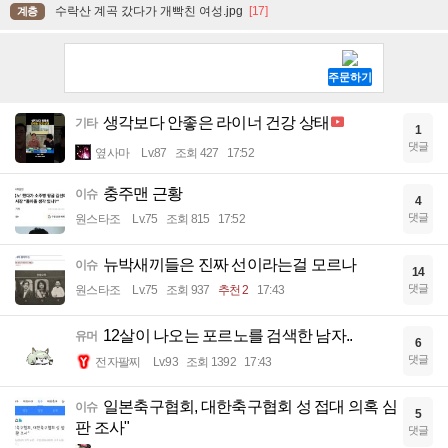
수락산 계곡 갔다가 개빡친 여성.jpg
[17]
계층
생각보다 안좋은 라이너 건강 상태
기타
1
댓글
옆사마
Lv.87
조회 427
17:52
충주맨 근황
이슈
4
댓글
원스타조
Lv.75
조회 815
17:52
뉴박새끼들은 진짜 선이라는걸 모르나
이슈
14
댓글
원스타조
Lv.75
조회 937
추천 2
17:43
12살이 나오는 포르노를 검색한 남자..
유머
6
댓글
전자팔찌
Lv.93
조회 1392
17:43
일본축구협회, 대한축구협회 성 접대 의혹 심
이슈
5
판 조사"
댓글