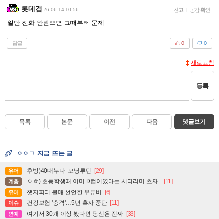
롯데검
26-06-14 10:56
신고
|
공감 확인
일단 전화 안받으면 그때부터 문제
답글
0
0
새로고침
등록
목록
본문
이전
다음
댓글보기
ㅇㅇㄱ 지금 뜨는 글
후방)40대누나. 모닝루틴
[29]
유머
ㅇㅎ) 초등학생때 이미 D컵이였다는 서터리머 츠자..
[11]
계층
챗지피티 불매 선언한 유튜버
[6]
유머
건강보험 '충격'…5년 흑자 중단
[11]
이슈
여기서 30개 이상 봤다면 당신은 진짜
[33]
연예