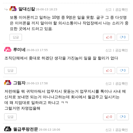
말대신칼
26-06-13 18:23
신고
|
공감 확인
보통 이어폰끼고 일하는 10명 중 9명은 일을 못함. 글구 그 중 다섯명
은 이어폰을 끼지 말아야 할 의사소통이나 작업장에서 나는 소리가 중
요한 곳에서 드러고 있음.
답글
0
0
루미네
26-06-13 17:55
신고
|
공감 확인
조직단체에서 좆대로 하겠단 생각을 가진놈이 일을 잘 할리가 없다
답글
1
0
그림자
26-06-13 17:58
신고
|
공감 확인
저런애들 뭐 귀막아둬서 업무지시 못듣는거 업무지시를 톡이나 사내 메
신저로 보내면 되는거 아니냐고하는데 회사에서 월급주고 일시키는
데 왜 지맘대로 일하려고 하냐고 ㅋㅋ
그럴거면 자영업을해
답글
0
0
월급루팡전문
26-06-13 18:06
신고
|
공감 확인