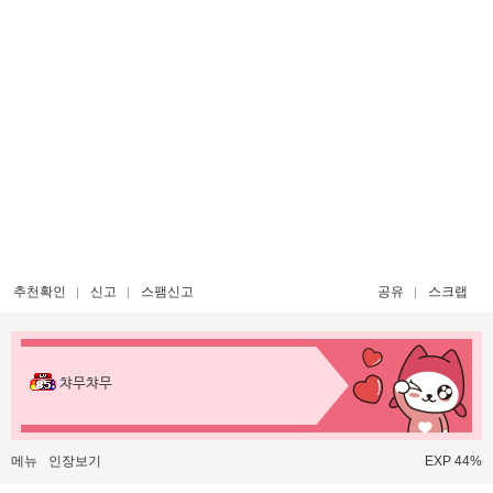
추천확인
신고
스팸신고
공유
스크랩
챠무챠무
메뉴
인장보기
EXP 44%