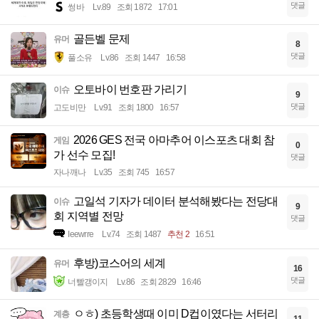
댓글
썽바
Lv.89
조회 1872
17:01
골든벨 문제
유머
8
댓글
풀소유
Lv.86
조회 1447
16:58
오토바이 번호판 가리기
이슈
9
댓글
고도비만
Lv.91
조회 1800
16:57
2026 GES 전국 아마추어 이스포츠 대회 참
게임
0
가 선수 모집!
댓글
자나깨나
Lv.35
조회 745
16:57
고일석 기자가 데이터 분석해봤다는 전당대
이슈
9
회 지역별 전망
댓글
Ieewrre
Lv.74
조회 1487
추천 2
16:51
후방)코스어의 세계
유머
16
댓글
너빨갱이지
Lv.86
조회 2829
16:46
ㅇㅎ) 초등학생때 이미 D컵이였다는 서터리
계층
11