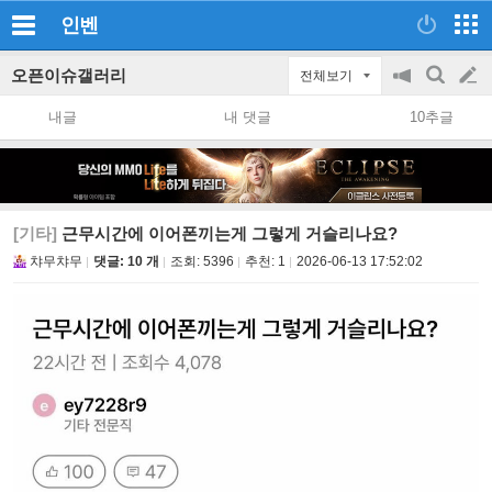
인벤
오픈이슈갤러리
전체보기
공
검
글
지
색
내글
내 댓글
10추글
on/off
쓰
기
[기타]
근무시간에 이어폰끼는게 그렇게 거슬리나요?
챠무챠무
댓글: 10 개
조회:
5396
추천:
1
2026-06-13 17:52:02