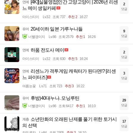
[4K][실물영접]인간 고양고양이 | 2026년 리센
연예
2
느 메이 생일카페
댓글
아이스티이
Lv.32
조회 737
추천 2
16:27
20세이하 일본 갸루누나들
유머
9
댓글
너빨갱이지
Lv.86
조회 2579
추천 1
16:26
하품 전도사 메이
연예
2
댓글
아이스티이
Lv.32
조회 630
추천 5
16:24
리센느가 격투게임 캐릭터가 된다면!? [리센
연예
3
느 파이터즈]
댓글
여름눈꽃
Lv.71
조회 723
추천 3
16:22
후방)40대누나. 모닝루틴
유머
29
댓글
너빨갱이지
Lv.86
조회 6417
추천 1
16:10
소년만화의 오래된 난제를 풀기 위한 토가시
계층
17
의 선택
댓글
작두콩차
Lv.84
조회 2305
추천 2
16:10