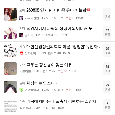
260808 있지 팬미팅 중 유나 버블팝
연예
5
댓글
어쩌다한번
Lv.77
조회 1075
추천 2
16:09
떡인지에서 타락의 상징이 되어버린 옷
기타
12
댓글
옆사마
Lv.87
조회 4958
15:59
대한신경정신의학회 피셜, '멍청한' 유전자...
계층
10
댓글
전자팔찌
Lv.93
조회 2548
15:59
극우는 정신병이 맞는 이유
이슈
39
댓글
세프라딘
Lv.85
조회 2642
추천 16
15:58
화장하는 인스타녀
유머
20
댓글
너빨갱이지
Lv.86
조회 3716
추천 1
15:57
가뭄에 애타는데 물축제 강행하는 밀양시
이슈
4
댓글
작두콩차
Lv.84
조회 1857
15:56