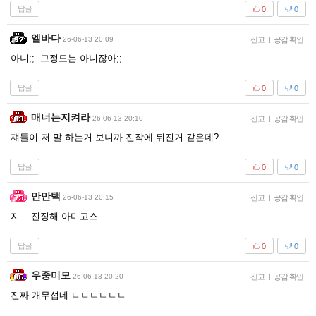
답글
0
0
엘바다
26-06-13 20:09
신고
|
공감 확인
아니;; 그정도는 아니잖아;;
답글
0
0
매너는지켜라
26-06-13 20:10
신고
|
공감 확인
쟤들이 저 말 하는거 보니까 진작에 뒤진거 같은데?
답글
0
0
만만택
26-06-13 20:15
신고
|
공감 확인
지... 진징해 아미고스
답글
0
0
우중미모
26-06-13 20:20
신고
|
공감 확인
진짜 개무섭네 ㄷㄷㄷㄷㄷㄷ