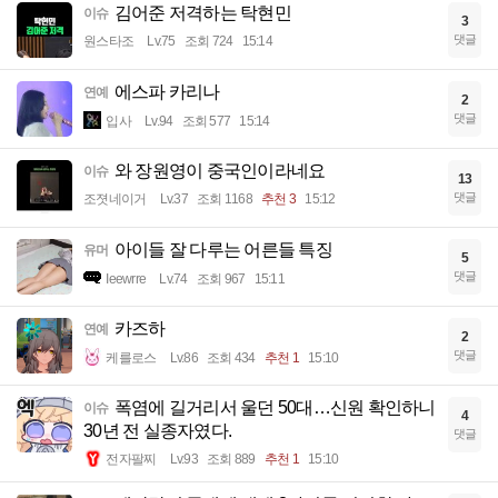
김어준 저격하는 탁현민
이슈
3
댓글
원스타조
Lv.75
조회 724
15:14
에스파 카리나
연예
2
댓글
입사
Lv.94
조회 577
15:14
와 장원영이 중국인이라네요
이슈
13
댓글
조졋네이거
Lv.37
조회 1168
추천 3
15:12
아이들 잘 다루는 어른들 특징
유머
5
댓글
Ieewrre
Lv.74
조회 967
15:11
카즈하
연예
2
댓글
케를로스
Lv.86
조회 434
추천 1
15:10
폭염에 길거리서 울던 50대…신원 확인하니
이슈
4
30년 전 실종자였다.
댓글
전자팔찌
Lv.93
조회 889
추천 1
15:10