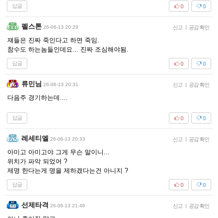
답글
0
0
펠스톤
26-06-13 20:29
신고
|
공감 확인
쟤들은 진짜 죽인다고 하면 죽임.
참수도 하는놈들인데요... 진짜 조심해야됨.
답글
0
0
류민님
26-06-13 20:31
신고
|
공감 확인
다음주 경기하는데....
답글
0
0
레세티엘
26-06-13 20:33
신고
|
공감 확인
아미고 아미고야 그게 무슨 말이니...
위치가 파악 되었어 ?
제명 한다는게 명을 제하겠다는건 아니지 ?
답글
0
0
선제타격
26-06-13 21:46
신고
|
공감 확인