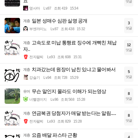
요
댓글
옆사마
Lv.87
조회 419
15:34
일본 성매수 심판 실명 공개
계층
3
댓글
부엔까미노
Lv.87
조회 438
15:32
고속도로 미납 통행료 징수에 개빡친 체납
계층
12
자..
댓글
전자팔찌
Lv.93
조회 608
15:31
치과갔는데 원장이 남친 있냐고 물어봐서
계층
5
댓글
강슬기
Lv.94
조회 728
15:29
무슨 말인지 몰라도 이해가 되는영상
유머
8
댓글
너빨갱이지
Lv.86
조회 568
15:28
연금복권 당첨자가 매달 받는다는 알림.....
계층
8
댓글
전자팔찌
Lv.93
조회 829
15:28
요즘 배달 파스타 근황
계층
4