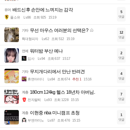
배드신후 손안에 느껴지는 감각
유머
5
댓글
풀소유
Lv.86
조회 925
15:19
무선 마우스 여러분의 선택은?
기타
12
댓글
특대형피자
Lv.62
조회 512
15:19
워터밤 부산 예나
연예
2
댓글
입사
Lv.94
조회 637
15:17
무지개다리에서 만난 반려견
기타
4
댓글
휴면아이디
Lv.84
조회 674
추천 1
15:16
180cm 124kg 헬스 18년차 아버님.
계층
7
댓글
전자팔찌
Lv.93
조회 1228
15:15
이현중 nba 미니캠프 초청
계층
1
댓글
부엔까미노
Lv.87
조회 476
15:15