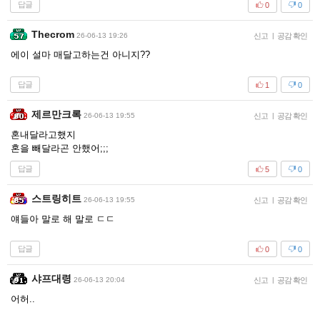
답글
0
0
Thecrom
26-06-13 19:26
신고
|
공감 확인
에이 설마 매달고하는건 아니지??
답글
1
0
제르만크록
26-06-13 19:55
신고
|
공감 확인
혼내달라고했지
혼을 빼달라곤 안했어;;;
답글
5
0
스트링히트
26-06-13 19:55
신고
|
공감 확인
얘들아 말로 해 말로 ㄷㄷ
답글
0
0
샤프대령
26-06-13 20:04
신고
|
공감 확인
어허..