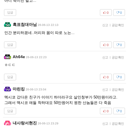
아니 죽이진 말고...
답글
0
0
흑표침대아님
26-06-13 22:13
신고
|
공감 확인
인간 분리하겠네..머리와 몸이 따로 노는...
답글
0
0
Ah64e
26-06-13 22:23
신고
|
공감 확인
ㅎㄷㄷ
답글
0
0
마린킹
26-06-13 23:04
신고
|
공감 확인
멕시코 갔다온 친구가 이야기 하더라구요 살인청부가 50만원이라고.
그래서 맥시코 애들 착하대요 50만원어치 원한 산놈들은 다 죽음
답글
0
0
내사랑서현진
26-06-13 23:29
신고
|
공감 확인