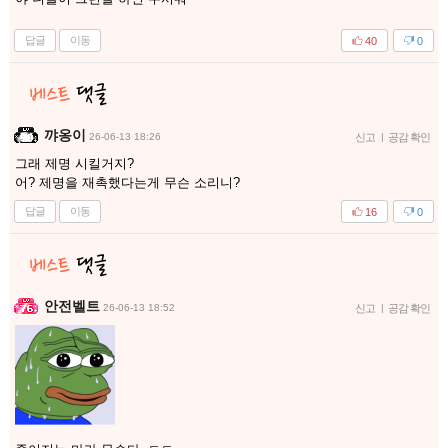
답글
이동
40
0
꺄옹이
26-06-13 18:26
신고
|
공감 확인
그래 제명 시킬거지?
어? 제명을 재촉했다는게 무슨 소리니?
답글
이동
16
0
안전벨트
26-06-13 18:52
신고
|
공감 확인