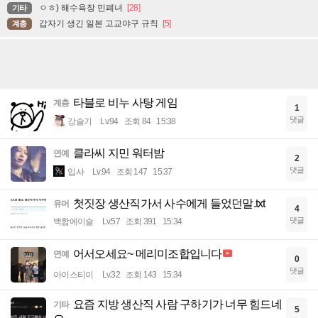
ㅇㅎ) 해수욕장 민폐녀
[28]
기타
갑자기 생긴 일본 고교야구 규칙
[5]
계층
타블로 비누 사탕 게임
계층
1
댓글
강슬기
Lv.94
조회 84
15:38
클라씨 지민 워터밤
연예
2
댓글
입사
Lv.94
조회 147
15:37
첫짓장 생산직가서 사수에게 들었던말.txt
유머
4
댓글
백합에이슬
Lv.57
조회 391
15:34
어서오세요~ 메리미조합입니다
연예
0
댓글
아이스티이
Lv.32
조회 143
15:34
요즘 지방 생산직 사람 구하기가 너무 힘드네
기타
5