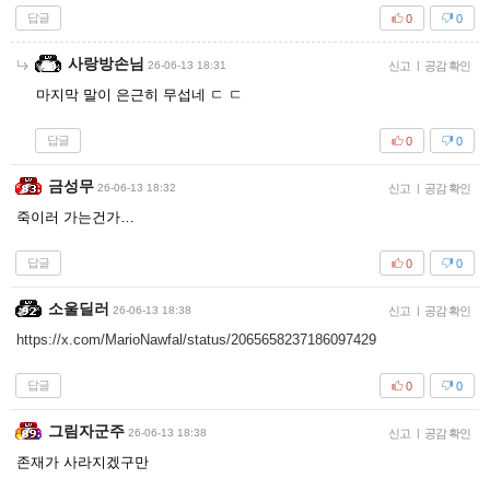
답글
0
0
사랑방손님
26-06-13 18:31
신고
|
공감 확인
마지막 말이 은근히 무섭네 ㄷ ㄷ
답글
0
0
금성무
26-06-13 18:32
신고
|
공감 확인
죽이러 가는건가…
답글
0
0
소울딜러
26-06-13 18:38
신고
|
공감 확인
https://x.com/MarioNawfal/status/2065658237186097429
답글
0
0
그림자군주
26-06-13 18:38
신고
|
공감 확인
존재가 사라지겠구만