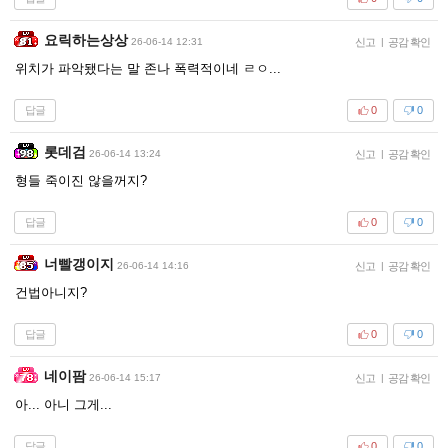
요릭하는상상
26-06-14 12:31
신고
|
공감 확인
위치가 파악됐다는 말 존나 폭력적이네 ㄹㅇ...
답글
0
0
롯데검
26-06-14 13:24
신고
|
공감 확인
형들 죽이진 않을꺼지?
답글
0
0
너빨갱이지
26-06-14 14:16
신고
|
공감 확인
건법아니지?
답글
0
0
네이팜
26-06-14 15:17
신고
|
공감 확인
아... 아니 그게...
답글
0
0