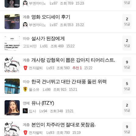
댓글
부엔까미노
Lv.87
조회 769
15:23
영화 오디세이 후기
계층
2
댓글
부엔까미노
Lv.87
조회 553
15:22
설사가 된장에게
이슈
2
댓글
고도비만
Lv.91
조회 469
15:22
개사랑 강형욱이 뽑은 강아지 티어리스트.
계층
9
댓글
전자팔찌
Lv.93
조회 560
추천 1
15:22
한국 건너뛰고 대만 간 태풍 돌핀 위력
이슈
5
댓글
풀소유
Lv.86
조회 915
15:21
유나 (ITZY)
연예
2
댓글
입사
Lv.94
조회 348
15:21
본인이 차주라면 절대로 못참음.
계층
9
댓글
전자팔찌
Lv.93
조회 793
15:19