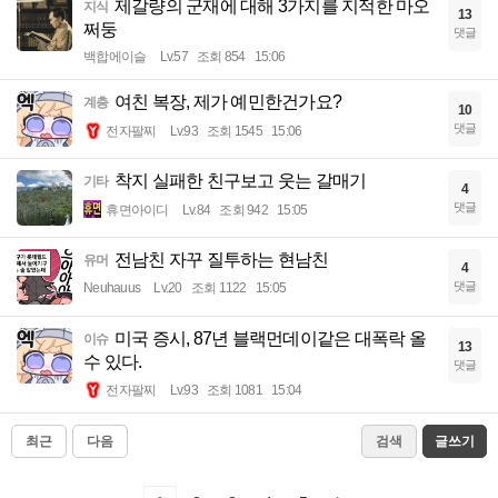
제갈량의 군재에 대해 3가지를 지적한 마오
지식
13
쩌둥
댓글
백합에이슬
Lv.57
조회 854
15:06
여친 복장, 제가 예민한건가요?
계층
10
댓글
전자팔찌
Lv.93
조회 1545
15:06
착지 실패한 친구보고 웃는 갈매기
기타
4
댓글
휴면아이디
Lv.84
조회 942
15:05
전남친 자꾸 질투하는 현남친
유머
4
댓글
Neuhauus
Lv.20
조회 1122
15:05
미국 증시, 87년 블랙먼데이같은 대폭락 올
이슈
13
수 있다.
댓글
전자팔찌
Lv.93
조회 1081
15:04
최근
다음
검색
글쓰기