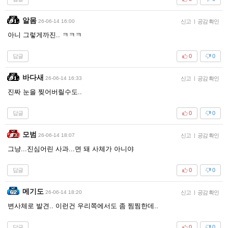
알몸
26-06-14 16:00
신고
|
공감 확인
아니 그렇게까진.. ㅋㅋㅋ
답글
0
0
바다새
26-06-14 16:33
신고
|
공감 확인
진짜 눈을 찢어버릴수도..
답글
0
0
모범
26-06-14 18:07
신고
|
공감 확인
그냥...진심어린 사과...면 돼 사체가 아니야
답글
0
0
메기도
26-06-14 18:20
신고
|
공감 확인
변사체로 발견.. 이런건 우리쪽에서도 좀 찜찜한데..
답글
0
0