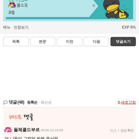
전문가 인벤러
풀소유
쪼렙
메뉴
인장보기
EXP 9%
목록
본문
이전
다음
댓글쓰기
댓글
(48)
등록순
|
최신순
새로고침
돌체콜드부르
26-06-13 18:29
신고
|
공감 확인
야 니들이 그런말 하면 무서워