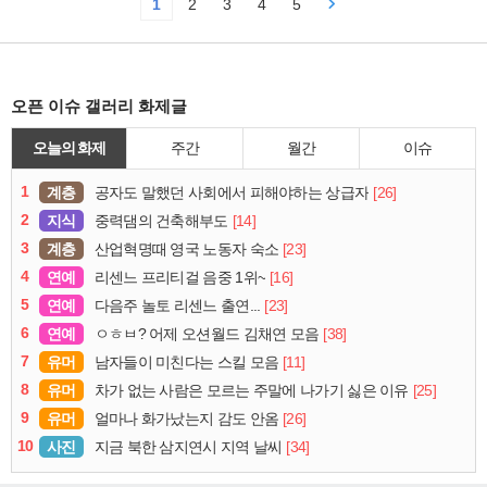
1
2
3
4
5
오픈 이슈 갤러리 화제글
오늘의 화제
주간
월간
이슈
1
계층
[26]
공자도 말했던 사회에서 피해야하는 상급자
2
지식
[14]
중력댐의 건축해부도
3
계층
[23]
산업혁명때 영국 노동자 숙소
4
연예
[16]
리센느 프리티걸 음중 1위~
5
연예
[23]
다음주 놀토 리센느 출연...
6
연예
[38]
ㅇㅎㅂ? 어제 오션월드 김채연 모음
7
유머
[11]
남자들이 미친다는 스킬 모음
8
유머
[25]
차가 없는 사람은 모르는 주말에 나가기 싫은 이유
9
유머
[26]
얼마나 화가났는지 감도 안옴
10
사진
[34]
지금 북한 삼지연시 지역 날씨