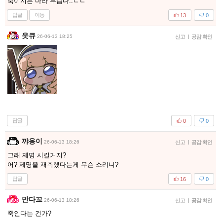
죽이지는 마라 무습다..ㄷㄷ
답글
이동
13
0
읏큐
26-06-13 18:25
신고
|
공감 확인
답글
0
0
꺄옹이
26-06-13 18:26
신고
|
공감 확인
그래 제명 시킬거지?
어? 제명을 재촉했다는게 무슨 소리니?
답글
16
0
만다꼬
26-06-13 18:26
신고
|
공감 확인
죽인다는 건가?