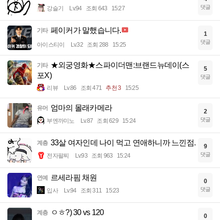
댓글
강슬기
Lv.94
조회 643
15:27
페이커가 말했습니다.
기타
1
댓글
아이스티이
Lv.32
조회 288
15:25
★외궁영화★스파이더맨:브랜드뉴데이(스
기타
5
포X)
댓글
리뷰
Lv.86
조회 471
추천 3
15:25
엄마의 몰래카메라
유머
2
댓글
부엔까미노
Lv.87
조회 629
15:24
33살 여자인데 나이 먹고 연애하니까 느낀점.
계층
9
댓글
전자팔찌
Lv.93
조회 963
15:24
르세라핌 채원
연예
0
댓글
입사
Lv.94
조회 311
15:23
ㅇㅎ?) 30 vs 120
계층
0