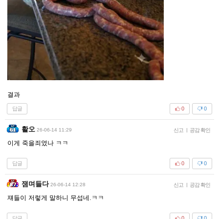
결과
답글
0
0
활오
26-06-14 11:29
신고
|
공감 확인
이게 죽을죄였나 ㅋㅋ
답글
0
0
잼며들다
26-06-14 12:28
신고
|
공감 확인
쟤들이 저렇게 말하니 무섭네.ㅋㅋ
답글
0
0