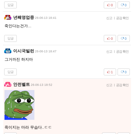
답글
0
0
년째영업중
26-06-13 18:41
신고
|
공감 확인
죽인다는건가...
답글
0
0
이시국빌런
26-06-13 18:47
신고
|
공감 확인
그거까진 하지마
답글
1
0
안전벨트
26-06-13 18:52
신고
|
공감 확인
죽이지는 마라 무습다..ㄷㄷ