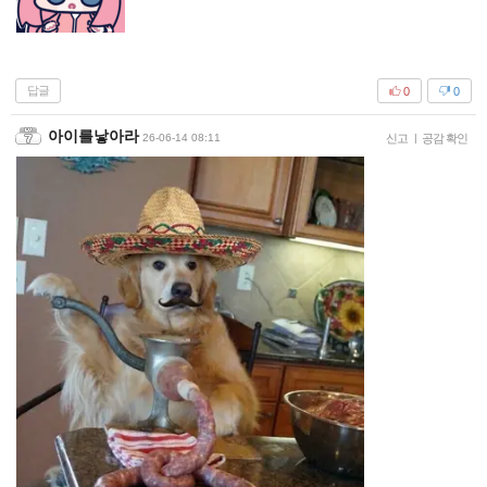
답글
0
0
아이를낳아라
26-06-14 08:11
신고
|
공감 확인