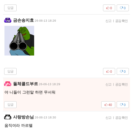
답글
0
0
금손송지효
26-06-13 18:26
신고
|
공감 확인
답글
0
0
돌체콜드부르
26-06-13 18:29
신고
|
공감 확인
야 니들이 그런말 하면 무서워
답글
40
0
사랑방손님
26-06-13 18:30
신고
|
공감 확인
움직여라 까르뗄