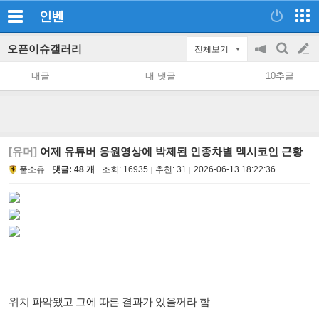
인벤
오픈이슈갤러리
전체보기
공
검
글
지
색
내글
내 댓글
10추글
on/off
쓰
기
[유머]
어제 유튜버 응원영상에 박제된 인종차별 멕시코인 근황
풀소유
댓글: 48 개
조회:
16935
추천:
31
2026-06-13 18:22:36
위치 파악됐고 그에 따른 결과가 있을꺼라 함