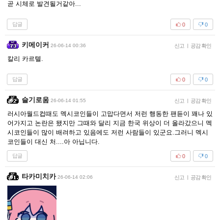
곧 시체로 발견될거같아...
답글
0
0
키메이커
26-06-14 00:36
신고
|
공감 확인
칼리 카르텔.
답글
0
0
슬기로움
26-06-14 01:55
신고
|
공감 확인
러시아월드컵때도 멕시코인들이 고맙다면서 저런 행동한 팬듣이 꽤나 있
어가지고 논란은 됐지만 그때와 달리 지금 한국 위상이 더 올라갔으니 멕
시코인들이 많이 배려하고 있음에도 저런 사람들이 있군요.그러니 멕시
코인들이 대신 처....아 아닙니다.
답글
0
0
타카미치카
26-06-14 02:06
신고
|
공감 확인