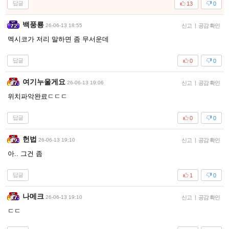
답글
13
0
백풍룡
26-06-13 18:55
신고
|
공감 확인
멕시코가 저리 말하면 좀 무서운데
답글
0
0
여기누울게요
26-06-13 19:06
신고
|
공감 확인
위치파악완료ㄷㄷㄷ
답글
0
0
헌법
26-06-13 19:10
신고
|
공감 확인
아.. 그건 좀
답글
1
0
나메크
26-06-13 19:10
신고
|
공감 확인
ㄷㄷ