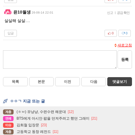
윤10월생
26-06-14 22:01
신고
|
공감 확인
살살해 살살....
답글
0
0
새로고침
등록
목록
본문
이전
다음
댓글보기
ㅇㅇㄱ 지금 뜨는 글
(ㅎㅂ) 뀨냥냥, 수련수련 해운대
[12]
계층
BTS에게 아시안 팝을 던져주려고 했던 그래미
[21]
연예
김희철 입장문
[23]
이슈
고등학교 동창 레전드
[11]
계층