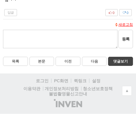
답글
0
0
새로고침
등록
목록
본문
이전
다음
댓글보기
로그인
PC화면
퀵링크
설정
청소년보호정책
이용약관
개인정보처리방침
▲
불법촬영물신고안내
(주)
인
벤