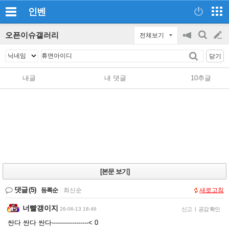
인벤
오픈이슈갤러리
전체보기
공
검
글
지
색
닫기
on/off
쓰
내글
내 댓글
10추글
기
[본문 보기]
댓글
(5)
등록순
|
최신순
새로고침
너빨갱이지
26-06-13 18:46
신고
|
공감 확인
싼다 싼다 싼다-----------‐------< 0