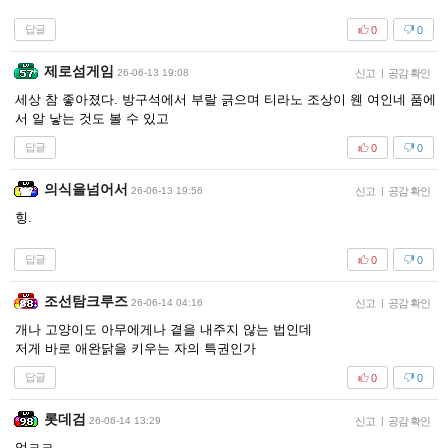
답글
0
0
제로섬게임
26-06-13 19:08
신고
|
공감 확인
세상 참 좋아졌다. 방구석에서 부랄 긁으며 티라노 조상이 웬 여인네 품에
서 알 낳는 것도 볼 수 있고
답글
0
0
의식을넘어서
26-06-13 19:56
신고
|
공감 확인
힝.
답글
0
0
조선탐크루즈
26-06-14 04:16
신고
|
공감 확인
개나 고양이도 아무에게나 곁을 내주지 않는 법인데
저게 바로 애완닭을 키우는 자의 특권인가
답글
0
0
롯데검
26-06-14 13:29
신고
|
공감 확인
엌ㅋㅋ