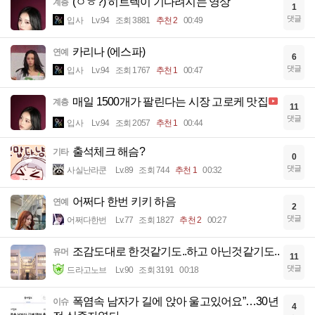
(ㅇㅎ?) 히트텍이 기다려지는 영상
계층
1
댓글
입사
Lv.94
조회 3881
추천 2
00:49
카리나 (에스파)
연예
6
댓글
입사
Lv.94
조회 1767
추천 1
00:47
매일 1500개가 팔린다는 시장 고로케 맛집
계층
11
댓글
입사
Lv.94
조회 2057
추천 1
00:44
출석체크 해슴?
기타
0
댓글
사실난라쿤
Lv.89
조회 744
추천 1
00:32
어쩌다 한번 키키 하음
연예
2
댓글
어쩌다한번
Lv.77
조회 1827
추천 2
00:27
조감도대로 한것같기도..하고 아닌것같기도..
유머
11
댓글
드라고노브
Lv.90
조회 3191
00:18
폭염속 남자가 길에 앉아 울고있어요”…30년
이슈
4