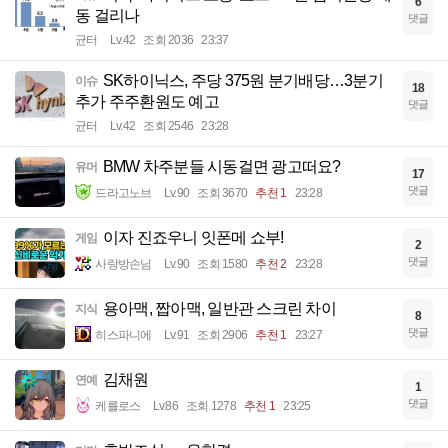
6
동 걸리나
댓글
균터
Lv.42
조회 2036
23:37
SK하이닉스, 주당 375원 분기배당…3분기
이슈
18
추가 주주환원도 예고
댓글
균터
Lv.42
조회 2546
23:28
BMW 차주분들 시동걸면 광고떠요?
유머
17
댓글
드라고노브
Lv.90
조회 3670
추천 1
23:28
이자 진죠우니 잇폰메 쇼부!
게임
2
댓글
사랑방손님
Lv.90
조회 1580
추천 2
23:28
용아맥, 짭아맥, 일반관 스크린 차이
지식
8
댓글
히스파니에
Lv.91
조회 2906
추천 1
23:27
김채원
연예
1
댓글
케를로스
Lv.86
조회 1278
추천 1
23:25