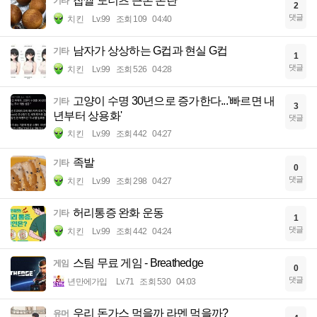
찹쌀 도너츠 근본 논란
기타
2
댓글
치킨
Lv.99
조회 109
04:40
남자가 상상하는 G컵과 현실 G컵
기타
1
댓글
치킨
Lv.99
조회 526
04:28
고양이 수명 30년으로 증가한다...'빠르면 내
기타
3
년부터 상용화'
댓글
치킨
Lv.99
조회 442
04:27
족발
기타
0
댓글
치킨
Lv.99
조회 298
04:27
허리통증 완화 운동
기타
1
댓글
치킨
Lv.99
조회 442
04:24
스팀 무료 게임 - Breathedge
게임
0
댓글
년만에가입
Lv.71
조회 530
04:03
우리 돈가스 먹을까 라멘 먹을까?
유머