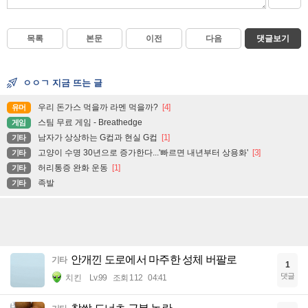
목록
본문
이전
다음
댓글보기
ㅇㅇㄱ 지금 뜨는 글
우리 돈가스 먹을까 라멘 먹을까?
[4]
유머
스팀 무료 게임 - Breathedge
게임
남자가 상상하는 G컵과 현실 G컵
[1]
기타
고양이 수명 30년으로 증가한다...'빠르면 내년부터 상용화'
[3]
기타
허리통증 완화 운동
[1]
기타
족발
기타
안개낀 도로에서 마주한 성체 버팔로
기타
1
댓글
치킨
Lv.99
조회 112
04:41