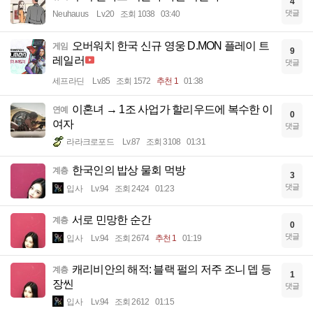
4
댓글
Neuhauus
Lv.20
조회 1038
03:40
오버워치 한국 신규 영웅 D.MON 플레이 트
게임
9
레일러
댓글
세프라딘
Lv.85
조회 1572
추천 1
01:38
이혼녀 → 1조 사업가 할리우드에 복수한 이
연예
0
여자
댓글
라라크로포드
Lv.87
조회 3108
01:31
한국인의 밥상 물회 먹방
계층
3
댓글
입사
Lv.94
조회 2424
01:23
서로 민망한 순간
계층
0
댓글
입사
Lv.94
조회 2674
추천 1
01:19
캐리비안의 해적: 블랙 펄의 저주 조니 뎁 등
계층
1
장씬
댓글
입사
Lv.94
조회 2612
01:15