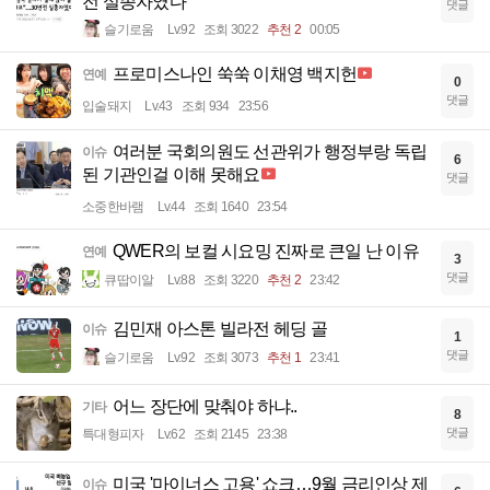
전 실종자였다
댓글
슬기로움
Lv.92
조회 3022
추천 2
00:05
프로미스나인 쑥쑥 이채영 백지헌
연예
0
댓글
입술돼지
Lv.43
조회 934
23:56
여러분 국회의원도 선관위가 행정부랑 독립
이슈
6
된 기관인걸 이해 못해요
댓글
소중한바램
Lv.44
조회 1640
23:54
QWER의 보컬 시요밍 진짜로 큰일 난 이유
연예
3
댓글
큐땁이알
Lv.88
조회 3220
추천 2
23:42
김민재 아스톤 빌라전 헤딩 골
이슈
1
댓글
슬기로움
Lv.92
조회 3073
추천 1
23:41
어느 장단에 맞춰야 하냐..
기타
8
댓글
특대형피자
Lv.62
조회 2145
23:38
미국 '마이너스 고용' 쇼크…9월 금리인상 제
이슈