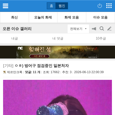
홈
웹진
최신
오늘의 화제
화제 모음
이슈 모음
오픈 이슈 갤러리
전체보기
공
검
글
지
색
내글
내 댓글
10추글
on/off
쓰
기
[기타]
ㅇㅎ) 방어구 점검중인 일본처자
제르만크록
댓글: 11 개
조회:
17662
추천:
3
2026-06-13 22:00:39