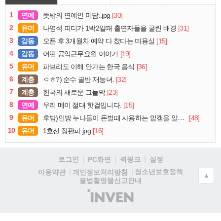
1
연예
[30]
뜻밖의 연예인 미담..jpg
2
유머
[31]
나영석 피디가 1박2일때 출연자들을 굴린 배경
3
감동
[15]
오픈 후 3개월치 예약 다 찼다는 미용실
4
감동
[19]
어떤 공익근무요원 이야기
5
유머
[36]
파브리도 이해 안가는 한국 음식
6
계층
[32]
ㅇㅎ?) 순수 골반 재능녀.
7
계층
[23]
한국의 새로운 그늘막
8
연예
[15]
우리 메이 절대 핫걸입니다.
9
유머
[48]
후방)인방 누나들이 돈벌때 사용하는 밑캠을 알아보자
10
유머
[16]
1호선 장판파.jpg
로그인
PC화면
퀵링크
설정
청소년보호정책
이용약관
개인정보처리방침
▲
불법촬영물신고안내
(주)
인
벤