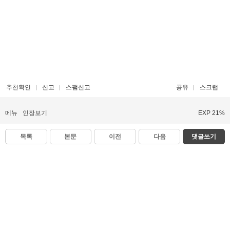
추천확인
신고
스팸신고
공유
스크랩
메뉴
인장보기
EXP 21%
목록
본문
이전
다음
댓글쓰기