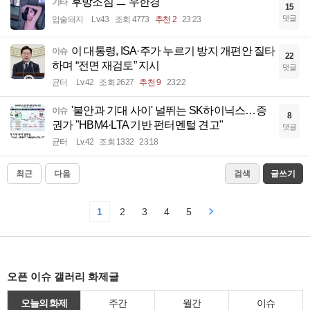
후방조심 ㅡ 우한경
기타
15
댓글
입술돼지
Lv.43
조회 4773
추천 2
23:23
이 대통령, ISA·주가 누르기 방지 개편안 질타
이슈
22
하며 “전면 재검토” 지시
댓글
균터
Lv.42
조회 2627
추천 9
23:22
'불안과 기대 사이' 널뛰는 SK하이닉스…증
이슈
8
권가 "HBM4·LTA 기반 펀터멘털 견고"
댓글
균터
Lv.42
조회 1332
23:18
최근
다음
검색
글쓰기
1
2
3
4
5
오픈 이슈 갤러리 화제글
오늘의 화제
주간
월간
이슈