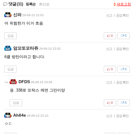
댓글
(11)
등록순
|
최신순
새로고침
신라
26-06-13 22:01
신고
|
공감 확인
어 위험한가 이거 흐음
답글
0
0
암꼬또모타쥬
26-06-13 22:02
신고
|
공감 확인
6클 방탄이라고 합니다.
답글
0
0
DFDS
26-06-13 23:05
신고
|
공감 확인
응 .338로 또락스 깨면 그만이양
답글
0
0
Ah64e
26-06-13 22:10
신고
|
공감 확인
ㅇㄷ