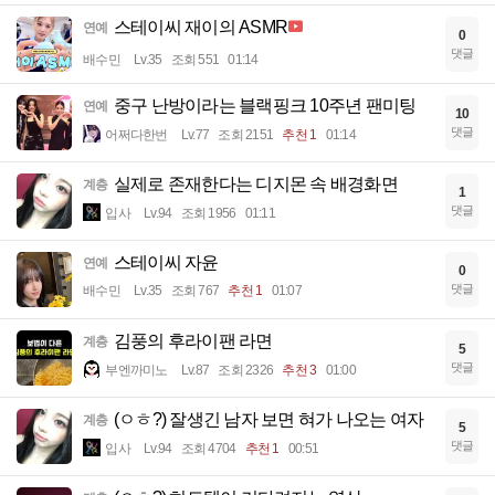
스테이씨 재이의 ASMR
연예
0
댓글
배수민
Lv.35
조회 551
01:14
중구 난방이라는 블랙핑크 10주년 팬미팅
연예
10
댓글
어쩌다한번
Lv.77
조회 2151
추천 1
01:14
실제로 존재한다는 디지몬 속 배경화면
계층
1
댓글
입사
Lv.94
조회 1956
01:11
스테이씨 자윤
연예
0
댓글
배수민
Lv.35
조회 767
추천 1
01:07
김풍의 후라이팬 라면
계층
5
댓글
부엔까미노
Lv.87
조회 2326
추천 3
01:00
(ㅇㅎ?) 잘생긴 남자 보면 혀가 나오는 여자
계층
5
댓글
입사
Lv.94
조회 4704
추천 1
00:51