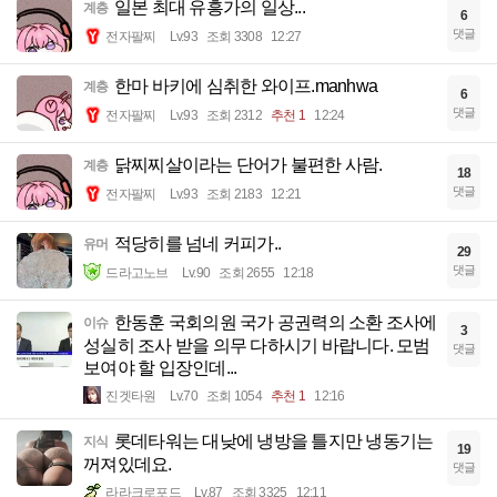
일본 최대 유흥가의 일상...
계층
6
댓글
전자팔찌
Lv.93
조회 3308
12:27
한마 바키에 심취한 와이프.manhwa
계층
6
댓글
전자팔찌
Lv.93
조회 2312
추천 1
12:24
닭찌찌살이라는 단어가 불편한 사람.
계층
18
댓글
전자팔찌
Lv.93
조회 2183
12:21
적당히를 넘네 커피가..
유머
29
댓글
드라고노브
Lv.90
조회 2655
12:18
한동훈 국회의원 국가 공권력의 소환 조사에
이슈
3
성실히 조사 받을 의무 다하시기 바랍니다. 모범
댓글
보여야 할 입장인데...
진겟타원
Lv.70
조회 1054
추천 1
12:16
롯데타워는 대낮에 냉방을 틀지만 냉동기는
지식
19
꺼져있데요.
댓글
라라크로포드
Lv.87
조회 3325
12:11