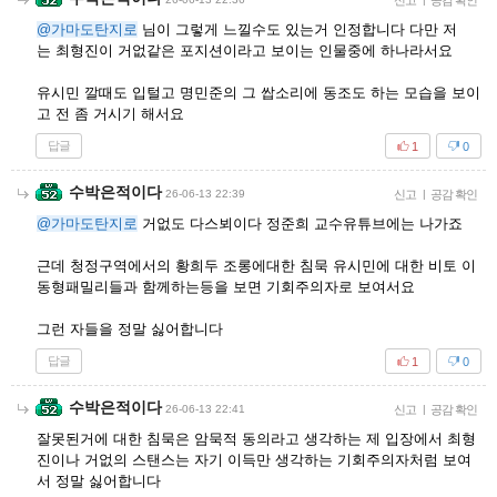
신고
공감 확인
@가마도탄지로
님이 그렇게 느낄수도 있는거 인정합니다 다만 저
는 최형진이 거없같은 포지션이라고 보이는 인물중에 하나라서요
유시민 깔때도 입털고 명민준의 그 쌉소리에 동조도 하는 모습을 보이
고 전 좀 거시기 해서요
답글
1
0
수박은적이다
26-06-13 22:39
신고
|
공감 확인
@가마도탄지로
거없도 다스뵈이다 정준희 교수유튜브에는 나가죠
근데 청정구역에서의 황희두 조롱에대한 침묵 유시민에 대한 비토 이
동형패밀리들과 함께하는등을 보면 기회주의자로 보여서요
그런 자들을 정말 싫어합니다
답글
1
0
수박은적이다
26-06-13 22:41
신고
|
공감 확인
잘못된거에 대한 침묵은 암묵적 동의라고 생각하는 제 입장에서 최형
진이나 거없의 스탠스는 자기 이득만 생각하는 기회주의자처럼 보여
서 정말 싫어합니다