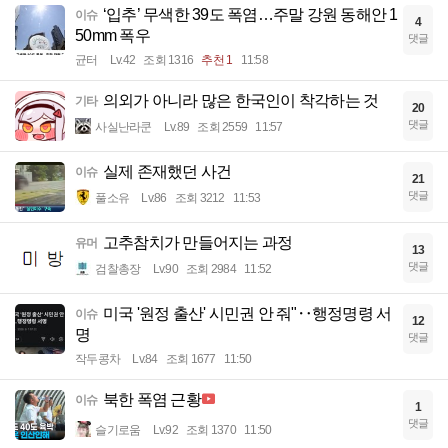
‘입추’ 무색한 39도 폭염…주말 강원 동해안 1
이슈
4
50mm 폭우
댓글
균터
Lv.42
조회 1316
추천 1
11:58
의외가 아니라 많은 한국인이 착각하는 것
기타
20
댓글
사실난라쿤
Lv.89
조회 2559
11:57
실제 존재했던 사건
이슈
21
댓글
풀소유
Lv.86
조회 3212
11:53
고추참치가 만들어지는 과정
유머
13
댓글
검찰총장
Lv.90
조회 2984
11:52
미국 '원정 출산' 시민권 안 줘"‥행정명령 서
이슈
12
명
댓글
작두콩차
Lv.84
조회 1677
11:50
북한 폭염 근황
이슈
1
댓글
슬기로움
Lv.92
조회 1370
11:50