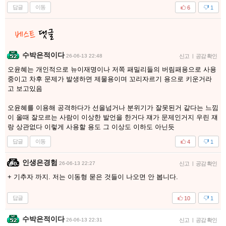
답글
이동
6
1
수박은적이다
26-06-13 22:48
신고
|
공감 확인
오윤혜는 개인적으로 뉴이재명이나 저쪽 패밀리들의 버림패용으로 사용
중이고 차후 문제가 발생하면 제물용이며 꼬리자르기 용으로 키운거라
고 보고있음
오윤혜를 이용해 공격하다가 선을넘거나 분위기가 잘못된거 같다는 느낌
이 올때 잘모르는 사람이 이상한 발언을 한거다 쟤가 문제인거지 우린 쟤
랑 상관없다 이렇게 사용할 용도 그 이상도 이하도 아닌듯
답글
이동
4
1
인생은경험
26-06-13 22:27
신고
|
공감 확인
+ 기추자 까지. 저는 이동형 묻은 것들이 나오면 안 봅니다.
답글
10
1
수박은적이다
26-06-13 22:31
신고
|
공감 확인