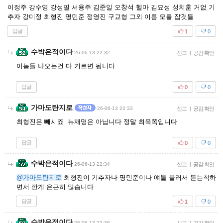
이정주 강수영 강성필 서용주 김준일 오창석 헬마 김묘성 성치훈 거없 기
추자 강미정 최형진 명민준 정영진 구교형 그외 이름 모를 잡것들
답글
1
0
수박은적이다
26-06-13 22:32
신고
|
공감 확인
이놈들 나오는건 다 거르면 됩니다
답글
0
0
가마도탄지로
26-06-13 22:33
신고
|
공감 확인
최형진은 빼시죠 뉴재명은 아닙니다 정말 최욱쪽입니다
답글
0
0
수박은적이다
26-06-13 22:34
신고
|
공감 확인
@가마도탄지로
최형진이 기추자나 명민준이나 얘들 불러서 듣는척하
면서 깐게 은근히 많습니다
답글
1
0
수박은적이다
26-06-13 22:36
|