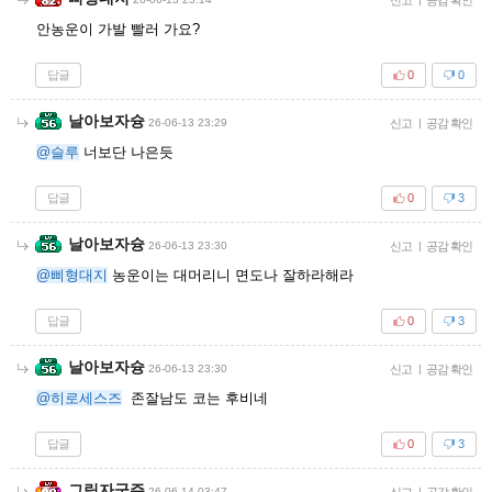
안농운이 가발 빨러 가요?
답글
0
0
날아보자슝
26-06-13 23:29
신고
|
공감 확인
@슬루
너보단 나은듯
답글
0
3
날아보자슝
26-06-13 23:30
신고
|
공감 확인
@삐형대지
농운이는 대머리니 면도나 잘하라해라
답글
0
3
날아보자슝
26-06-13 23:30
신고
|
공감 확인
@히로세스즈
존잘남도 코는 후비네
답글
0
3
그림자군주
26-06-14 03:47
신고
|
공감 확인