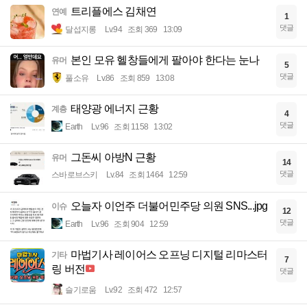
트리플에스 김채연
연예
1
댓글
달섭지롱
Lv.94
조회 369
13:09
본인 모유 헬창들에게 팔아야 한다는 눈나
유머
5
댓글
풀소유
Lv.86
조회 859
13:08
태양광 에너지 근황
계층
4
댓글
Earth
Lv.96
조회 1158
13:02
그돈씨 아방N 근황
유머
14
댓글
스바로브스키
Lv.84
조회 1464
12:59
오늘자 이언주 더불어민주당 의원 SNS...jpg
이슈
12
댓글
Earth
Lv.96
조회 904
12:59
마법기사 레이어스 오프닝 디지털 리마스터
기타
7
링 버전
댓글
슬기로움
Lv.92
조회 472
12:57