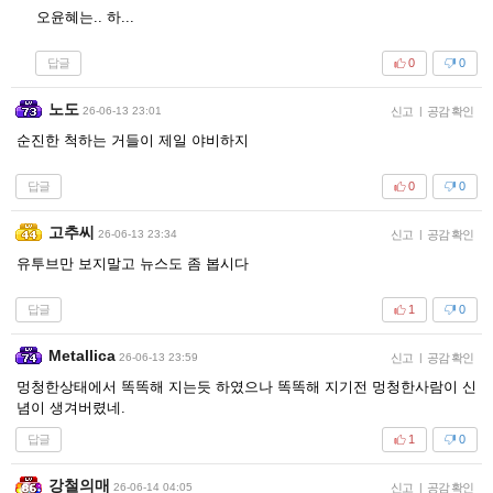
오윤혜는.. 하...
답글
0
0
노도
26-06-13 23:01
신고
|
공감 확인
순진한 척하는 거들이 제일 야비하지
답글
0
0
고추씨
26-06-13 23:34
신고
|
공감 확인
유투브만 보지말고 뉴스도 좀 봅시다
답글
1
0
Metallica
26-06-13 23:59
신고
|
공감 확인
멍청한상태에서 똑똑해 지는듯 하였으나 똑똑해 지기전 멍청한사람이 신
념이 생겨버렸네.
답글
1
0
강철의매
26-06-14 04:05
신고
|
공감 확인