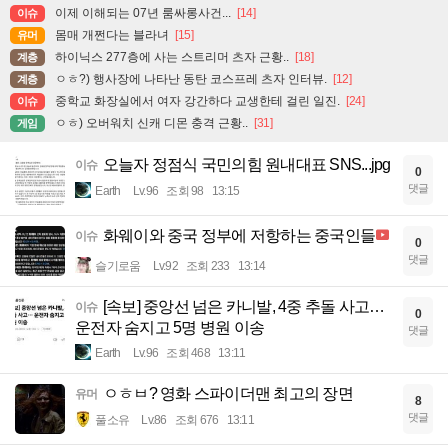
이제 이해되는 07년 룸싸롱사건...
[14]
이슈
몸매 개쩐다는 블라녀
[15]
유머
하이닉스 277층에 사는 스트리머 츠자 근황..
[18]
계층
ㅇㅎ?) 행사장에 나타난 동탄 코스프레 츠자 인터뷰.
[12]
계층
중학교 화장실에서 여자 강간하다 교생한테 걸린 일진.
[24]
이슈
ㅇㅎ) 오버워치 신캐 디몬 충격 근황..
[31]
게임
오늘자 정점식 국민의힘 원내대표 SNS...jpg
이슈
0
댓글
Earth
Lv.96
조회 98
13:15
화웨이와 중국 정부에 저항하는 중국인들
이슈
0
댓글
슬기로움
Lv.92
조회 233
13:14
[속보] 중앙선 넘은 카니발, 4중 추돌 사고…
이슈
0
운전자 숨지고 5명 병원 이송
댓글
Earth
Lv.96
조회 468
13:11
ㅇㅎㅂ? 영화 스파이더맨 최고의 장면
유머
8
댓글
풀소유
Lv.86
조회 676
13:11