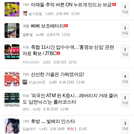
아재들 추억 버튼 ON 누르게 만드는 브금
기타
2
댓글
슬기로움
Lv.92
조회 445
12:54
삐삐 보조배터리
계층
1
댓글
꿻뻵뗗
Lv.90
조회 576
12:53
축협 11시간 압수수색…'홍명보 선임' 관련
이슈
1
자료 확보 / JTBC
댓글
아이스티이
Lv.32
조회 523
12:51
선선한 가을은 가짜였어요!
기타
4
댓글
사실난라쿤
Lv.89
조회 1383
12:49
'외국인 ATM' 된 K증시…레버리지 거래 줄어
이슈
2
도 '삼전닉스'는 롤러코스터
댓글
균터
Lv.42
조회 1035
12:48
후방 ㅡ 빛베리 인스타
기타
3
댓글
입술돼지
Lv.43
조회 1649
추천 1
12:45