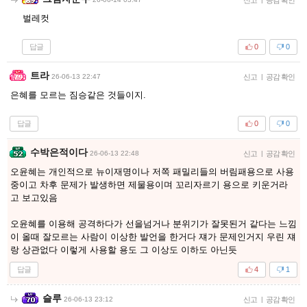
벌레컷
답글
0
0
트라
26-06-13 22:47
신고
|
공감 확인
은혜를 모르는 짐승같은 것들이지.
답글
0
0
수박은적이다
26-06-13 22:48
신고
|
공감 확인
오윤혜는 개인적으로 뉴이재명이나 저쪽 패밀리들의 버림패용으로 사용
중이고 차후 문제가 발생하면 제물용이며 꼬리자르기 용으로 키운거라
고 보고있음
오윤혜를 이용해 공격하다가 선을넘거나 분위기가 잘못된거 같다는 느낌
이 올때 잘모르는 사람이 이상한 발언을 한거다 쟤가 문제인거지 우린 쟤
랑 상관없다 이렇게 사용할 용도 그 이상도 이하도 아닌듯
답글
4
1
슬루
26-06-13 23:12
신고
|
공감 확인