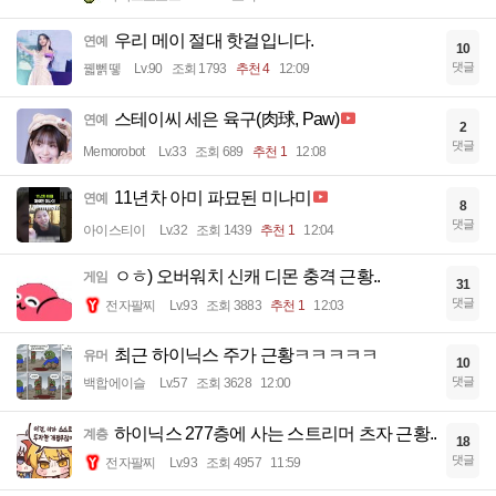
우리 메이 절대 핫걸입니다.
연예
10
댓글
꿻뻵뗗
Lv.90
조회 1793
추천 4
12:09
스테이씨 세은 육구(肉球, Paw)
연예
2
댓글
Memorobot
Lv.33
조회 689
추천 1
12:08
11년차 아미 파묘된 미나미
연예
8
댓글
아이스티이
Lv.32
조회 1439
추천 1
12:04
ㅇㅎ) 오버워치 신캐 디몬 충격 근황..
게임
31
댓글
전자팔찌
Lv.93
조회 3883
추천 1
12:03
최근 하이닉스 주가 근황ㅋㅋㅋㅋㅋ
유머
10
댓글
백합에이슬
Lv.57
조회 3628
12:00
하이닉스 277층에 사는 스트리머 츠자 근황..
계층
18
댓글
전자팔찌
Lv.93
조회 4957
11:59