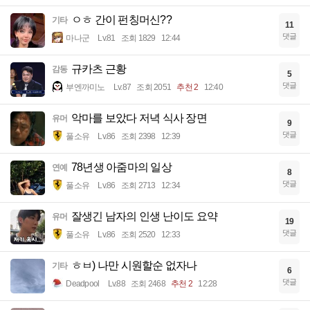
ㅇㅎ 간이 펀칭머신??
기타
11
댓글
마나군
Lv.81
조회 1829
12:44
규카츠 근황
감동
5
댓글
부엔까미노
Lv.87
조회 2051
추천 2
12:40
악마를 보았다 저녁 식사 장면
유머
9
댓글
풀소유
Lv.86
조회 2398
12:39
78년생 아줌마의 일상
연예
8
댓글
풀소유
Lv.86
조회 2713
12:34
잘생긴 남자의 인생 난이도 요약
유머
19
댓글
풀소유
Lv.86
조회 2520
12:33
ㅎㅂ) 나만 시원할순 없자나
기타
6
댓글
Deadpool
Lv.88
조회 2468
추천 2
12:28