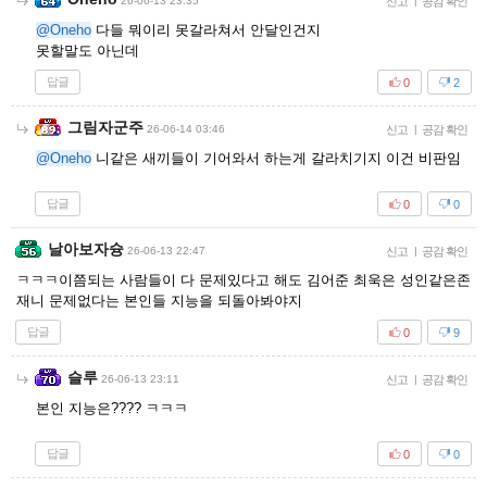
26-06-13 23:35
신고
|
공감 확인
@Oneho
다들 뭐이리 못갈라쳐서 안달인건지
못할말도 아닌데
답글
0
2
그림자군주
26-06-14 03:46
신고
|
공감 확인
@Oneho
니같은 새끼들이 기어와서 하는게 갈라치기지 이건 비판임
답글
0
0
날아보자슝
26-06-13 22:47
신고
|
공감 확인
ㅋㅋㅋ이쯤되는 사람들이 다 문제있다고 해도 김어준 최욱은 성인같은존
재니 문제없다는 본인들 지능을 되돌아봐야지
답글
0
9
슬루
26-06-13 23:11
신고
|
공감 확인
본인 지능은???? ㅋㅋㅋ
답글
0
0