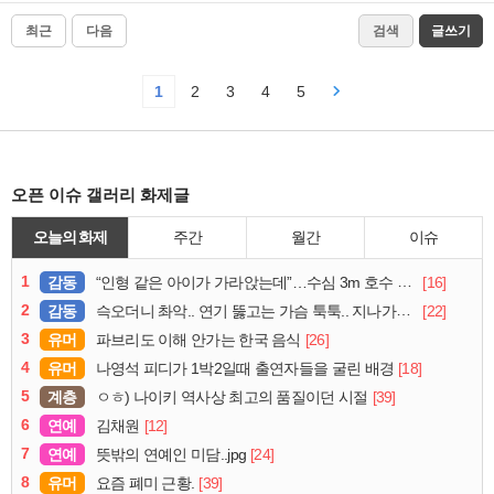
최근
다음
검색
글쓰기
1
2
3
4
5
오픈 이슈 갤러리 화제글
오늘의 화제
주간
월간
이슈
1
감동
[16]
“인형 같은 아이가 가라앉는데”…수심 3m 호수 뛰어든 60대 의인
2
감동
[22]
슥오더니 촤악.. 연기 뚫고는 가슴 툭툭.. 지나가던 아재의 정체
3
유머
[26]
파브리도 이해 안가는 한국 음식
4
유머
[18]
나영석 피디가 1박2일때 출연자들을 굴린 배경
5
계층
[39]
ㅇㅎ) 나이키 역사상 최고의 품질이던 시절
6
연예
[12]
김채원
7
연예
[24]
뜻밖의 연예인 미담..jpg
8
유머
[39]
요즘 폐미 근황.