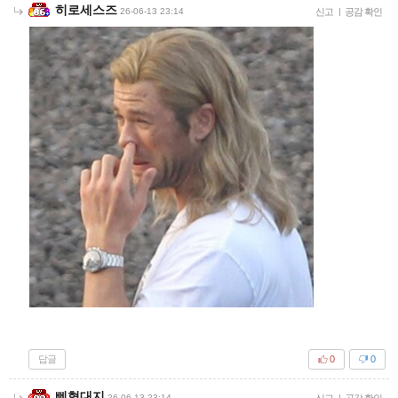
히로세스즈
26-06-13 23:14
신고
|
공감 확인
답글
0
0
삐형대지
26-06-13 23:14
신고
|
공감 확인