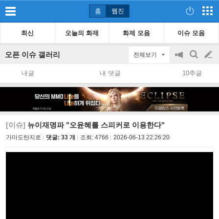
홈
웹진
최신
오늘의 화제
화제 모음
이슈 모음
오픈 이슈 갤러리
전체보기
공
검
글
지
색
내글
내 댓글
10추글
on/off
쓰
기
[이슈]
뉴이재명파 "오윤혜를 스피커로 이용한다"
가마도탄지로
댓글: 33 개
조회:
4766
2026-06-13 22:26:20