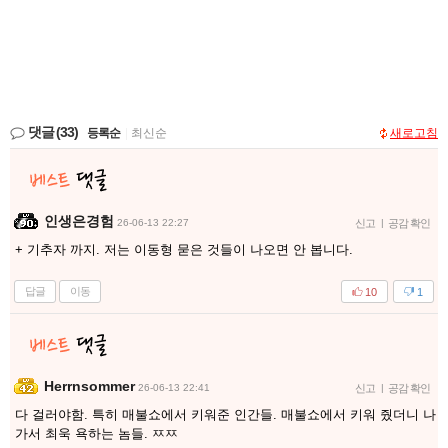
댓글
(33)
등록순
|
최신순
새로고침
인생은경험
26-06-13 22:27
신고
|
공감 확인
+ 기추자 까지. 저는 이동형 묻은 것들이 나오면 안 봅니다.
답글
이동
10
1
Herrnsommer
26-06-13 22:41
신고
|
공감 확인
다 걸러야함. 특히 매불쇼에서 키워준 인간들. 매불쇼에서 키워 줬더니 나
가서 최욱 욕하는 놈들. ㅉㅉ