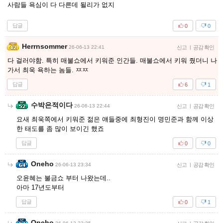
사람들 욕심이 다 다른데 될리가 없지
답글
0
0
Herrnsommer
26-06-13 22:41
신고
|
공감 확인
다 걸러야함. 특히 매불쇼에서 키워준 인간들. 매불쇼에서 키워 줬더니 나
가서 최욱 욕하는 놈들. ㅉㅉ
답글
6
1
수박은적이다
26-06-13 22:44
신고
|
공감 확인
요새 최욱쪽에서 키워준 젊은 얘들중에 최형진이 명민준과 함께 이상
한 태도를 좀 많이 보이긴 했죠
답글
0
0
Oneho
26-06-13 23:34
신고
|
공감 확인
오윤혜는 불금쇼 부터 나왔는데..
아마 17년도부터
답글
0
1
Oneho