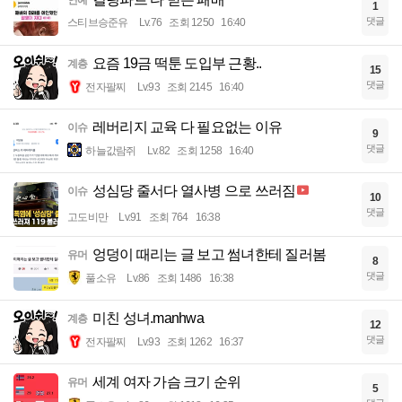
1
댓글
스티브승준유
Lv.76
조회 1250
16:40
요즘 19금 떡툰 도입부 근황..
계층
15
댓글
전자팔찌
Lv.93
조회 2145
16:40
레버리지 교육 다 필요없는 이유
이슈
9
댓글
하늘값람쥐
Lv.82
조회 1258
16:40
성심당 줄서다 열사병 으로 쓰러짐
이슈
10
댓글
고도비만
Lv.91
조회 764
16:38
엉덩이 때리는 글 보고 썸녀한테 질러봄
유머
8
댓글
풀소유
Lv.86
조회 1486
16:38
미친 성녀.manhwa
계층
12
댓글
전자팔찌
Lv.93
조회 1262
16:37
세계 여자 가슴 크기 순위
유머
5