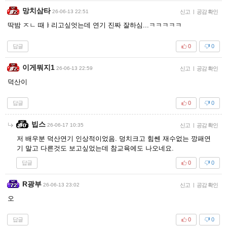
망치삼타
26-06-13 22:51
신고
|
공감 확인
딱밤 ㅈㄴ 때ㅑ리고싶엇는데 연기 진짜 잘하심...ㅋㅋㅋㅋㅋ
답글
0
0
이게뭐지1
26-06-13 22:59
신고
|
공감 확인
덕산이
답글
0
0
빕스
26-06-17 10:35
신고
|
공감 확인
저 배우분 덕산연기 인상적이었음. 덩치크고 힘쎈 재수없는 깡패연
기 말고 다른것도 보고싶었는데 참교육에도 나오네요.
답글
0
0
R광부
26-06-13 23:02
신고
|
공감 확인
오
답글
0
0