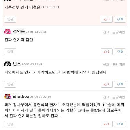
가족전부 연기 미쳘음ㅋㅋㅋㅋㅋ
답글
5
0
성인용
26-06-13 22:46
신고
|
공감 확인
진짜 연기력 감탄
답글
1
0
빕스
26-06-13 22:49
신고
|
공감 확인
파인에서도 연기 기가막히드만.. 이사람밖에 기억에 안남던데
답글
1
0
idiotbox
26-06-13 22:49
신고
|
공감 확인
과거 김사부에서 유연석의 환자 보호자였는데 역할이었죠. (수술이 미뤄
져서 아버지가 결국 돌아가시게되는 역할 ) 그때는 몰랐는데 참교육에
서 진짜 연기라는걸 알아도 진짜….
답글
1
0