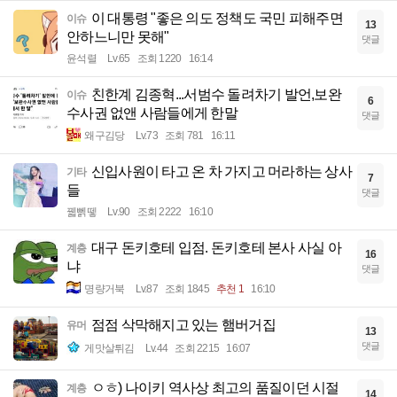
이 대통령 "좋은 의도 정책도 국민 피해주면
이슈
13
안하느니만 못해"
댓글
윤석렬
Lv.65
조회 1220
16:14
친한계 김종혁...서범수 돌려차기 발언,보완
이슈
6
수사권 없앤 사람들에게 한말
댓글
왜구김당
Lv.73
조회 781
16:11
신입사원이 타고 온 차 가지고 머라하는 상사
기타
7
들
댓글
꿻뻵뗗
Lv.90
조회 2222
16:10
대구 돈키호테 입점. 돈키호테 본사 사실 아
계층
16
냐
댓글
명량거북
Lv.87
조회 1845
추천 1
16:10
점점 삭막해지고 있는 햄버거집
유머
13
댓글
게맛살튀김
Lv.44
조회 2215
16:07
ㅇㅎ) 나이키 역사상 최고의 품질이던 시절
계층
14