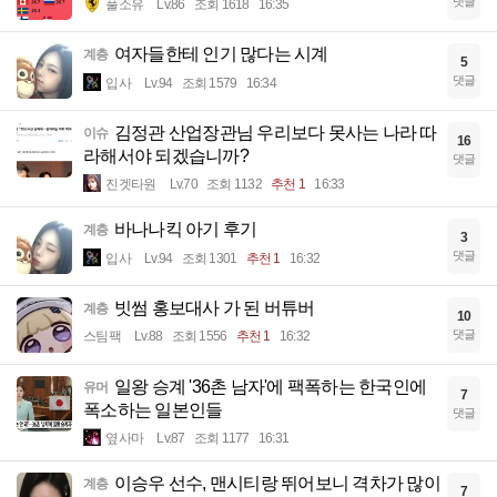
댓글
풀소유
Lv.86
조회 1618
16:35
여자들한테 인기 많다는 시계
계층
5
댓글
입사
Lv.94
조회 1579
16:34
김정관 산업장관님 우리보다 못사는 나라 따
이슈
16
라해서야 되겠습니까?
댓글
진겟타원
Lv.70
조회 1132
추천 1
16:33
바나나킥 아기 후기
계층
3
댓글
입사
Lv.94
조회 1301
추천 1
16:32
빗썸 홍보대사 가 된 버튜버
계층
10
댓글
스팀팩
Lv.88
조회 1556
추천 1
16:32
일왕 승계 '36촌 남자'에 팩폭하는 한국인에
유머
7
폭소하는 일본인들
댓글
옆사마
Lv.87
조회 1177
16:31
이승우 선수, 맨시티랑 뛰어보니 격차가 많이
계층
7