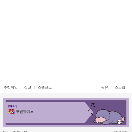
추천확인
신고
스팸신고
공유
스크랩
인벤러
부엔까미노