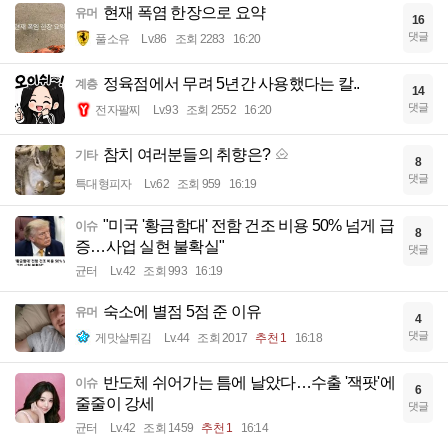
현재 폭염 한장으로 요약
유머
16
댓글
풀소유
Lv.86
조회 2283
16:20
정육점에서 무려 5년간 사용했다는 칼..
계층
14
댓글
전자팔찌
Lv.93
조회 2552
16:20
참치 여러분들의 취향은?
기타
8
댓글
특대형피자
Lv.62
조회 959
16:19
"미국 '황금함대' 전함 건조 비용 50% 넘게 급
이슈
8
증…사업 실현 불확실"
댓글
균터
Lv.42
조회 993
16:19
숙소에 별점 5점 준 이유
유머
4
댓글
게맛살튀김
Lv.44
조회 2017
추천 1
16:18
반도체 쉬어가는 틈에 날았다…수출 '잭팟'에
이슈
6
줄줄이 강세
댓글
균터
Lv.42
조회 1459
추천 1
16:14