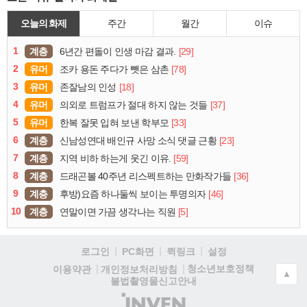
오늘의 화제
주간
월간
이슈
1
계층
[29]
6년간 편돌이 인생 마감 결과.
2
유머
[78]
조카 용돈 주다가 뺏은 삼촌
3
유머
[18]
존잘남의 인성
4
유머
[37]
의외로 트럼프가 절대 하지 않는 것들
5
유머
[33]
한복 잘못 입혀 보낸 학부모
6
계층
[23]
신남성연대 배인규 사망 소식 댓글 근황
7
계층
[59]
지역 비하 하는게 웃긴 이유.
8
계층
[36]
드래곤볼 40주년 리스펙트하는 만화작가들
9
계층
[46]
후방)요즘 하나둘씩 보이는 투명의자
10
계층
[5]
연말이면 가끔 생각나는 직원
로그인
PC화면
퀵링크
설정
청소년보호정책
이용약관
개인정보처리방침
▲
불법촬영물신고안내
(주)