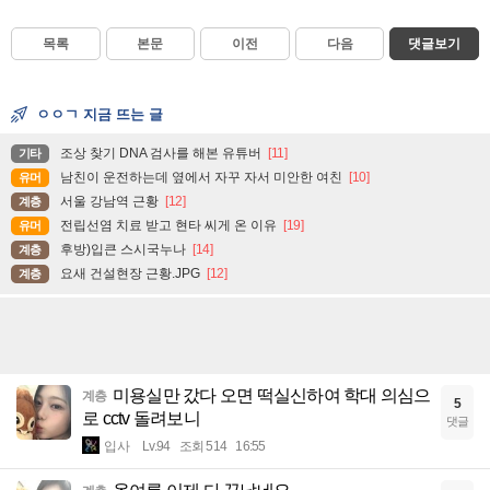
목록
본문
이전
다음
댓글보기
ㅇㅇㄱ 지금 뜨는 글
조상 찾기 DNA 검사를 해본 유튜버
[11]
기타
남친이 운전하는데 옆에서 자꾸 자서 미안한 여친
[10]
유머
서울 강남역 근황
[12]
계층
전립선염 치료 받고 현타 씨게 온 이유
[19]
유머
후방)입큰 스시국누나
[14]
계층
요새 건설현장 근황.JPG
[12]
계층
미용실만 갔다 오면 떡실신하여 학대 의심으
계층
5
로 cctv 돌려보니
댓글
입사
Lv.94
조회 514
16:55