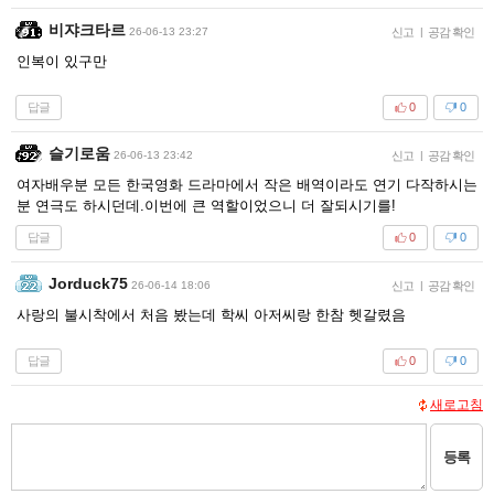
비쟈크타르
26-06-13 23:27
신고
|
공감 확인
인복이 있구만
답글
0
0
슬기로움
26-06-13 23:42
신고
|
공감 확인
여자배우분 모든 한국영화 드라마에서 작은 배역이라도 연기 다작하시는
분 연극도 하시던데.이번에 큰 역할이었으니 더 잘되시기를!
답글
0
0
Jorduck75
26-06-14 18:06
신고
|
공감 확인
사랑의 불시착에서 처음 봤는데 학씨 아저씨랑 한참 헷갈렸음
답글
0
0
새로고침
등록