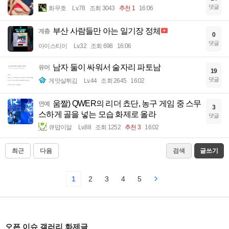
댓글
화무호
Lv.78
조회 3043
추천 1
16:06
부산 사람들만 아는 일기장 정체
계층
0
댓글
아이스티이
Lv.32
조회 698
16:06
남자 둘이 싸워서 술자리 파토남
유머
19
댓글
게맛살튀김
Lv.44
조회 2645
16:02
움짤) QWER의 리더 쵸단, 농구 게임 중 스무
연예
3
스하게 골을 넣는 모습 화제로 올라
댓글
큐땁이알
Lv.88
조회 1252
추천 3
16:02
최근
다음
검색
글쓰기
1
2
3
4
5
오픈 이슈 갤러리 화제글