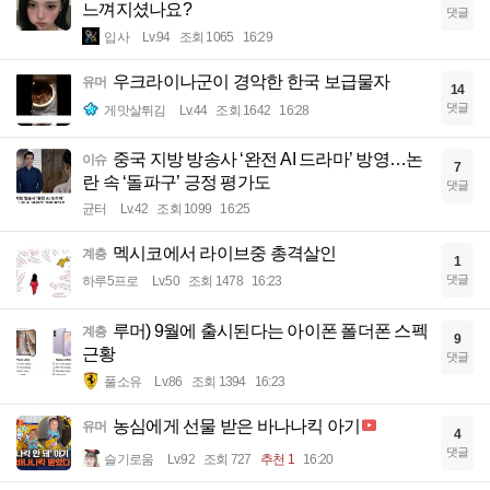
느껴지셨나요?
댓글
입사
Lv.94
조회 1065
16:29
우크라이나군이 경악한 한국 보급물자
유머
14
댓글
게맛살튀김
Lv.44
조회 1642
16:28
중국 지방 방송사 ‘완전 AI 드라마’ 방영…논
이슈
7
란 속 ‘돌파구’ 긍정 평가도
댓글
균터
Lv.42
조회 1099
16:25
멕시코에서 라이브중 총격살인
계층
1
댓글
하루5프로
Lv.50
조회 1478
16:23
루머) 9월에 출시된다는 아이폰 폴더폰 스펙
계층
9
근황
댓글
풀소유
Lv.86
조회 1394
16:23
농심에게 선물 받은 바나나킥 아기
유머
4
댓글
슬기로움
Lv.92
조회 727
추천 1
16:20