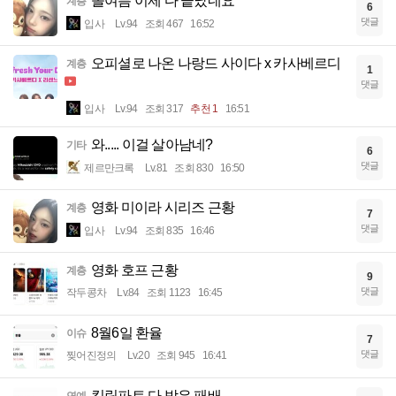
올여름 이제 다 끝났네요
계층
6
댓글
입사
Lv.94
조회 467
16:52
오피셜로 나온 나랑드 사이다 x 카사베르디
계층
1
댓글
입사
Lv.94
조회 317
추천 1
16:51
와..... 이걸 살아남네?
기타
6
댓글
제르만크록
Lv.81
조회 830
16:50
영화 미이라 시리즈 근황
계층
7
댓글
입사
Lv.94
조회 835
16:46
영화 호프 근황
계층
9
댓글
작두콩차
Lv.84
조회 1123
16:45
8월6일 환율
이슈
7
댓글
찢어진정의
Lv.20
조회 945
16:41
킬링파트 다 받은 패배
연예