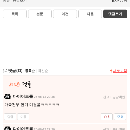
메뉴
인장보기
EXP 77%
목록
본문
이전
다음
댓글쓰기
댓글
(11)
등록순
|
최신순
새로고침
다이어트롤
26-06-13 22:36
신고
|
공감 확인
가족전부 연기 미쳘음ㅋㅋㅋㅋㅋ
답글
이동
5
0
다이어트롤
26-06-13 22:36
신고
|
공감 확인