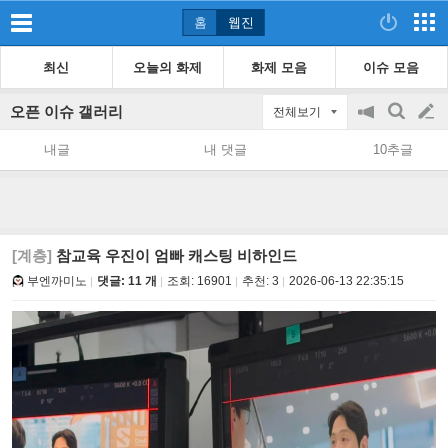
홈
웹진
최신
오늘의 화제
화제 모음
이슈 모음
오픈 이슈 갤러리
전체보기
공
검
글
지
색
내글
내 댓글
10추글
on/off
쓰
기
[계층]
참교육 우진이 엄빠 캐스팅 비하인드
부엔까미노
댓글: 11 개
조회:
16901
추천:
3
2026-06-13 22:35:15