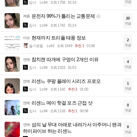
댓글
입사
Lv.94
조회 1758
01:16
운전자 99%가 틀리는 교통문제
계층
20
댓글
입사
Lv.94
조회 1742
01:14
현재까지 트리플 태풍 정보
이슈
2
댓글
슬기로움
Lv.92
조회 1549
추천 1
01:06
참치캔 따개에 구멍이 2개인 이유
연예
4
댓글
입사
Lv.94
조회 2323
01:03
리센느 쿠팡 플레이 시리즈 프로모
연예
1
댓글
입사
Lv.94
조회 1142
추천 3
01:00
리센느 메이 핫걸 포즈 근접 샷
연예
0
댓글
입사
Lv.94
조회 1118
추천 1
00:58
섬의 날 무대 아래로 내려가서 아주머니 팬과
연예
0
하이파이브 하는 리센느
댓글