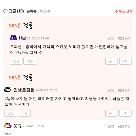
댓글
(10)
등록순
|
최신순
새로고침
H솔
26-06-13 23:06
신고
|
공감 확인
오피셜 : 중국에서 거액의 스카웃 제의가 왔지만 대한민국에 남고싶
어 안갔음. 그저 갓.
답글
이동
6
0
인생은경험
26-06-13 22:38
신고
|
공감 확인
2능아 새끼들 저런 페이커를 가지고 짱깨라고 지랄을 하다니. 늬들은 자
살이 애국이다.
답글
이동
5
0
읏큐
26-06-13 22:37
신고
|
공감 확인
"신"