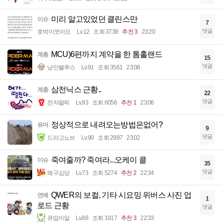
미리 알고있었던 클린스만
이슈
7
댓글
호박이쪼아요
Lv.12
조회 3738
추천 3
23:20
MCU)6편까지 계약을 한 톰홀랜드
계층
15
댓글
낭만블루스
Lv.91
조회 3561
23:08
삼전닉스 근황..
계층
22
댓글
전자팔찌
Lv.93
조회 6056
추천 1
23:06
정상적으로 내려오는방법은없어?
유머
9
댓글
드라고노브
Lv.90
조회 2997
23:02
죽여줄까? 죽여라...오케이 콜
이슈
35
댓글
왜구김당
Lv.73
조회 5274
추천 2
22:34
QWER의 보컬, 기타 시요밍 위버스 사진 업
연예
1
로드 근황
댓글
큐땁이알
Lv.88
조회 1917
추천 3
22:33