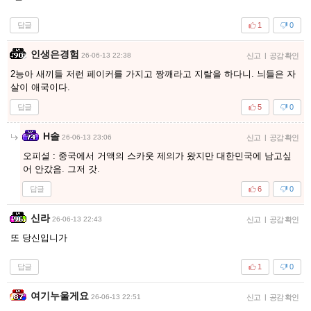
답글
1
0
인생은경험
26-06-13 22:38
신고
|
공감 확인
2능아 새끼들 저런 페이커를 가지고 짱깨라고 지랄을 하다니. 늬들은 자
살이 애국이다.
답글
5
0
H솔
26-06-13 23:06
신고
|
공감 확인
오피셜 : 중국에서 거액의 스카웃 제의가 왔지만 대한민국에 남고싶
어 안갔음. 그저 갓.
답글
6
0
신라
26-06-13 22:43
신고
|
공감 확인
또 당신입니가
답글
1
0
여기누울게요
26-06-13 22:51
신고
|
공감 확인