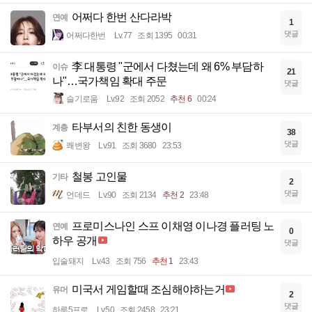
어쩌다 한번 산다라박
연예
1
댓글
어쩌다한번
Lv.77
조회 1395
00:31
李 대통령 "군에서 다쳤는데 왜 6% 부담하
이슈
21
나"…국가책임 확대 주문
댓글
슬기로움
Lv.92
조회 2052
추천 6
00:24
타부서의 친한 동생이
계층
38
댓글
쾌변왕
Lv.91
조회 3680
23:53
철봉 고인물
기타
2
댓글
언데드
Lv.90
조회 2134
추천 2
23:48
프로미스나인 스프 이채영 이나경 플러팅 노
연예
0
하우 공개
댓글
입술돼지
Lv.43
조회 756
추천 1
23:43
미국서 게임할때 조심해야하는거
유머
2
댓글
하루5프로
Lv.50
조회 2458
23:21