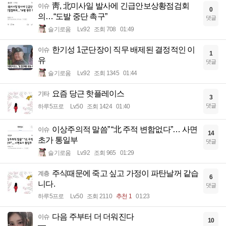
靑, 北미사일 발사에 긴급안보상황점검회
이슈
0
의…“도발 중단 촉구”
댓글
슬기로움
Lv.92
조회 708
01:49
한기성 1군단장이 직무 배제된 결정적인 이
이슈
1
유
댓글
슬기로움
Lv.92
조회 1345
01:44
요즘 당근 핫플레이스
기타
3
댓글
하루5프로
Lv.50
조회 1424
01:40
이상주의적 말씀” “北 주적 변함없다”… 사면
이슈
14
초가 통일부
댓글
슬기로움
Lv.92
조회 965
01:29
주식때문에 죽고 싶고 가정이 파탄날꺼 같습
계층
6
니다.
댓글
하루5프로
Lv.50
조회 2110
추천 1
01:23
다음 주부터 더 더워진다
이슈
10