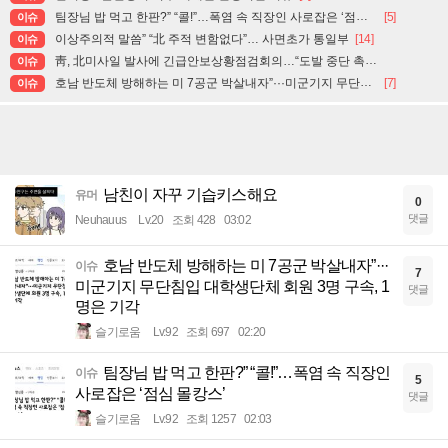
팀장님 밥 먹고 한판?” “콜!”…폭염 속 직장인 사로잡은 ‘점심 몰캉스’
[5]
이슈
이상주의적 말씀” “北 주적 변함없다”… 사면초가 통일부
[14]
이슈
靑, 北미사일 발사에 긴급안보상황점검회의…“도발 중단 촉구”
이슈
호남 반도체 방해하는 미 7공군 박살내자”···미군기지 무단침입 대학생단체 회원 3명 구속, 1명은 기각
[7]
이슈
남친이 자꾸 기습키스해요
유머
0
댓글
Neuhauus
Lv.20
조회 428
03:02
호남 반도체 방해하는 미 7공군 박살내자”···
이슈
7
미군기지 무단침입 대학생단체 회원 3명 구속, 1
댓글
명은 기각
슬기로움
Lv.92
조회 697
02:20
팀장님 밥 먹고 한판?” “콜!”…폭염 속 직장인
이슈
5
사로잡은 ‘점심 몰캉스’
댓글
슬기로움
Lv.92
조회 1257
02:03