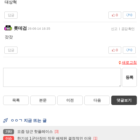
대상혁
답글
0
0
롯데검
26-06-14 16:35
신고
|
공감 확인
갓갓
답글
0
0
새로고침
등록
목록
본문
이전
다음
댓글보기
ㅇㅇㄱ 지금 뜨는 글
요즘 당근 핫플레이스
[3]
기타
한기성 1군단장이 직무 배제된 결정적인 이유
[1]
이슈