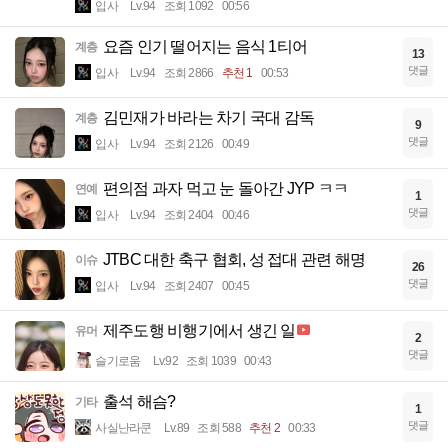
입사
Lv.94
조회 1092
00:56
요즘 인기 떨어지는 음식 1티어
계층
13
댓글
입사
Lv.94
조회 2866
추천 1
00:53
김민재가 바라는 차기 국대 감독
계층
9
댓글
입사
Lv.94
조회 2126
00:49
편의점 과자 먹고 눈 돌아간 JYP ㅋㅋ
연예
1
댓글
입사
Lv.94
조회 2404
00:46
JTBC 대한 축구 협회, 성 접대 관련 해명
이슈
26
댓글
입사
Lv.94
조회 2407
00:45
제주도행 비행기에서 생긴 일
유머
2
댓글
슬기로움
Lv.92
조회 1039
00:43
출석 해슴?
기타
1
댓글
사실난라쿤
Lv.89
조회 588
추천 2
00:33