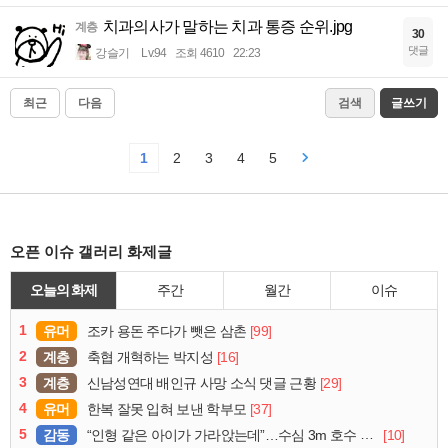
치과의사가 말하는 치과 통증 순위.jpg
계층
30
댓글
강슬기
Lv.94
조회 4610
22:23
최근
다음
검색
글쓰기
1
2
3
4
5
오픈 이슈 갤러리 화제글
오늘의 화제
주간
월간
이슈
1
유머
[99]
조카 용돈 주다가 뺏은 삼촌
2
계층
[16]
축협 개혁하는 박지성
3
계층
[29]
신남성연대 배인규 사망 소식 댓글 근황
4
유머
[37]
한복 잘못 입혀 보낸 학부모
5
감동
[10]
“인형 같은 아이가 가라앉는데”…수심 3m 호수 뛰어든 60대 의인