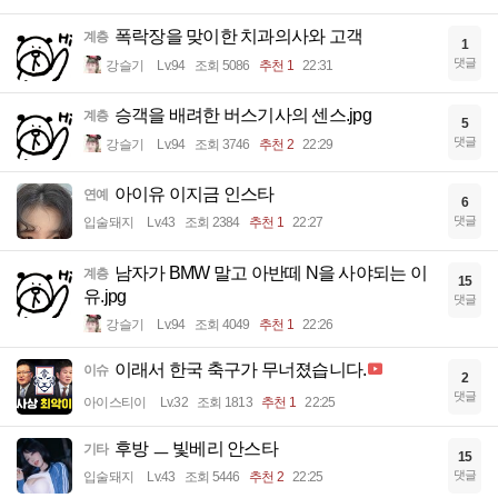
폭락장을 맞이한 치과의사와 고객
계층
1
댓글
강슬기
Lv.94
조회 5086
추천 1
22:31
승객을 배려한 버스기사의 센스.jpg
계층
5
댓글
강슬기
Lv.94
조회 3746
추천 2
22:29
아이유 이지금 인스타
연예
6
댓글
입술돼지
Lv.43
조회 2384
추천 1
22:27
남자가 BMW 말고 아반떼 N을 사야되는 이
계층
15
유.jpg
댓글
강슬기
Lv.94
조회 4049
추천 1
22:26
이래서 한국 축구가 무너졌습니다.
이슈
2
댓글
아이스티이
Lv.32
조회 1813
추천 1
22:25
후방 ㅡ 빛베리 안스타
기타
15
댓글
입술돼지
Lv.43
조회 5446
추천 2
22:25