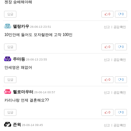
젠장 숭배해야해
답글
0
0
맬랑카우
26-06-13 23:51
신고
|
공감 확인
10인안에 들어도 모자랄판에 고작 100인
답글
0
0
주마등
26-06-13 23:55
신고
|
공감 확인
안세영은 왜없어
답글
0
0
헬로마우터
26-06-14 00:57
신고
|
공감 확인
카리나랑 언제 결혼해요??
답글
0
0
존윅
26-06-14 09:45
신고
|
공감 확인