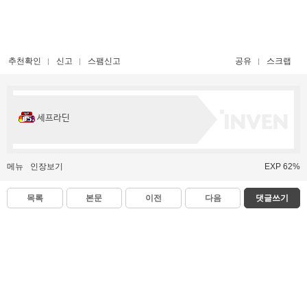
추천확인
신고
스팸신고
공유
스크랩
세프라딘
메뉴
인장보기
EXP 62%
목록
본문
이전
다음
댓글쓰기