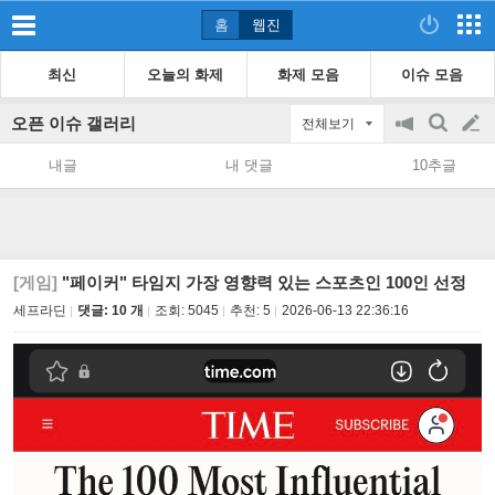
홈
웹진
최신
오늘의 화제
화제 모음
이슈 모음
오픈 이슈 갤러리
전체보기
공
검
글
지
색
내글
내 댓글
10추글
on/off
쓰
기
[게임]
"페이커" 타임지 가장 영향력 있는 스포츠인 100인 선정
세프라딘
댓글: 10 개
조회:
5045
추천:
5
2026-06-13 22:36:16