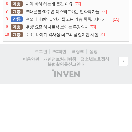
6
계층
[76]
지역 비하 하는게 웃긴 이유.
7
계층
[44]
드래곤볼 40주년 리스펙트하는 만화작가들
8
감동
[15]
슥오더니 촤악.. 연기 뚫고는 가슴 툭툭.. 지나가던 아재의 정체
9
계층
[59]
후방)요즘 하나둘씩 보이는 투명의자
10
계층
[28]
ㅇㅎ) 나이키 역사상 최고의 품질이던 시절
로그인
PC화면
퀵링크
설정
청소년보호정책
이용약관
개인정보처리방침
▲
불법촬영물신고안내
(주)
인
벤