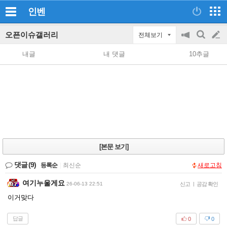
인벤
오픈이슈갤러리
전체보기
공
검
글
지
색
내글
내 댓글
10추글
on/off
쓰
기
[본문 보기]
댓글
(9)
등록순
|
최신순
새로고침
여기누울게요
26-06-13 22:51
신고
|
공감 확인
이거맞다
답글
0
0