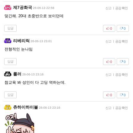
제7공화국
26-06-13 22:56
신고
|
공감 확인
맞긴해. 20대 초중반으로 보이던데
답글
0
0
리베리릭
26-06-13 23:01
신고
|
공감 확인
전형적인 눈나임
답글
0
0
룰러
26-06-13 23:16
신고
|
공감 확인
참교육 봐 성인이 다 고딩 역하는데.
답글
0
0
츄하이하이볼
26-06-13 23:16
신고
|
공감 확인