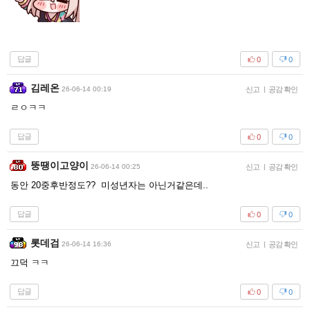
답글
0
0
김레온
26-06-14 00:19
신고
|
공감 확인
ㄹㅇㅋㅋ
답글
0
0
뚱땡이고양이
26-06-14 00:25
신고
|
공감 확인
동안 20중후반정도?? 미성년자는 아닌거같은데..
답글
0
0
롯데검
26-06-14 16:36
신고
|
공감 확인
끄덕 ㅋㅋ
답글
0
0