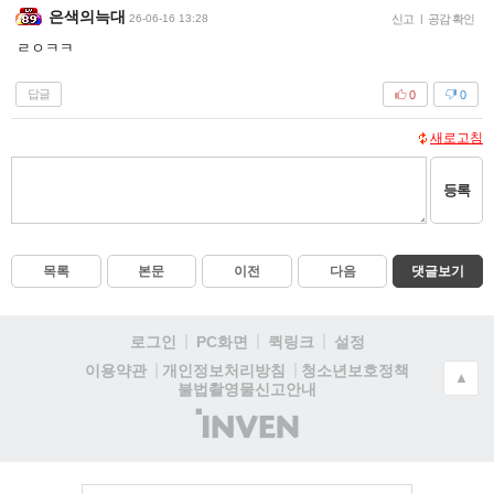
은색의늑대
26-06-16 13:28
신고
|
공감 확인
ㄹㅇㅋㅋ
답글
0
0
새로고침
등록
목록
본문
이전
다음
댓글보기
로그인
PC화면
퀵링크
설정
청소년보호정책
이용약관
개인정보처리방침
▲
불법촬영물신고안내
(주)
인
벤