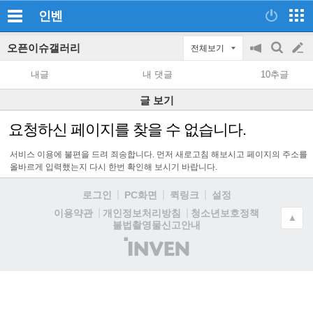
인벤
오픈이슈갤러리
전체보기
공
검
글
지
색
내글
내 댓글
10추글
on/off
쓰
글 보기
기
요청하신 페이지를 찾을 수 없습니다.
서비스 이용에 불편을 드려 죄송합니다. 먼저 새로고침 해보시고 페이지의 주소를
올바르게 입력했는지 다시 한번 확인해 보시기 바랍니다.
로그인
PC화면
퀵링크
설정
청소년보호정책
이용약관
개인정보처리방침
▲
불법촬영물신고안내
(주)
인
벤