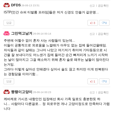
DFDS
26-06-13 23:51
신고
|
공감 확인
ISTP(인간 슈퍼 티발롬 프라임)들은 저거 신경도 안쓸거 같은뎅...
답글
3
0
그만먹고남겨
26-06-14 00:14
신고
|
공감 확인
주변에 어쩔수 없이 혼자 사는 사람들이 있는데...
이들이 공통적으로 외로움을 느낄때가 아무도 없는 집에 들어갔을때임.
자식들과 같이 살때는 그나마 나았고 여기저기 취미며 기타등등으로 시
간을 잘 보내다가도 어느샌가 집에 들어간 순간 뼈저리게 느끼기 시작하
는 날이 많아지고 그걸 해소하기 위해 혼자 술로 떼우는 날들이 많아진다
는거임.
그러다 이렇게 살아선 안돼겠다 싶어서 술도 끊고 하지만 이게 반복된다
는 경험담을 이야기함...
답글
1
0
뚱땡이고양이
26-06-14 00:23
신고
|
공감 확인
케바케로 가시죠 내향인인 입장에선 회사 가족 일로도 충분한듯 하
니... 사람마다 다른걸로... 정 외로우면 개나 고양이정도로 만족하다 가렵
니다