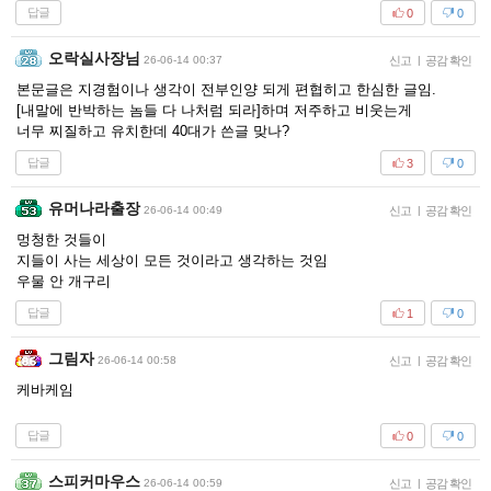
답글
0
0
오락실사장님
26-06-14 00:37
신고
|
공감 확인
본문글은 지경험이나 생각이 전부인양 되게 편협히고 한심한 글임.
[내말에 반박하는 놈들 다 나처럼 되라]하며 저주하고 비웃는게
너무 찌질하고 유치한데 40대가 쓴글 맞나?
답글
3
0
유머나라출장
26-06-14 00:49
신고
|
공감 확인
멍청한 것들이
지들이 사는 세상이 모든 것이라고 생각하는 것임
우물 안 개구리
답글
1
0
그림자
26-06-14 00:58
신고
|
공감 확인
케바케임
답글
0
0
스피커마우스
26-06-14 00:59
신고
|
공감 확인