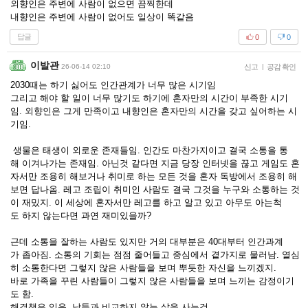
외향인은 주변에 사람이 없으면 끔찍한데
내향인은 주변에 사람이 없어도 일상이 똑같음
답글
0
0
이발관
26-06-14 02:10
신고
|
공감 확인
2030때는 하기 싫어도 인간관계가 너무 많은 시기임
그리고 해야 할 일이 너무 많기도 하기에 혼자만의 시간이 부족한 시기
임. 외향인은 그게 만족이고 내향인은 혼자만의 시간을 갖고 싶어하는 시
기임.
생물은 태생이 외로운 존재들임. 인간도 마찬가지이고 결국 소통을 통
해 이겨나가는 존재임. 아닌것 같다면 지금 당장 인터넷을 끊고 게임도 혼
자서만 조용히 해보거나 취미로 하는 모든 것을 혼자 독방에서 조용히 해
보면 답나옴. 레고 조립이 취미인 사람도 결국 그것을 누구와 소통하는 것
이 재밌지. 이 세상에 혼자서만 레고를 하고 알고 있고 아무도 아는척
도 하지 않는다면 과연 재미있을까?
근데 소통을 잘하는 사람도 있지만 거의 대부분은 40대부터 인간과계
가 좁아짐. 소통의 기회는 점점 줄어들고 중심에서 곁가지로 물러남. 열심
히 소통한다면 그렇지 않은 사람들을 보며 뿌듯한 자신을 느끼겠지.
바로 가족을 꾸린 사람들이 그렇지 않은 사람들을 보며 느끼는 감정이기
도 함.
해결책은 있음. 남들과 비교하지 않는 삶을 사는것.