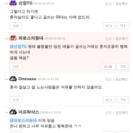
선장TG
26-06-14 06:31
신고
|
공감 확인
그렇다고 하기엔
혼자살아도 좋다고 글쓰는 50대는 아예 없드라..
답글
1
2
파로스의등대
26-06-14 06:41
신고
|
공감 확인
@선장TG
원래 불평불만 많은 애들이 글쓰는거에요 혼자조용히 행복
하게 사는데
글을 왜씀?
답글
16
0
Onesasu
26-06-14 07:06
신고
|
공감 확인
혼자 잘살고 잘 노는사람들은 커뮤를 안하지 않을까요..
답글
1
0
아프락삭스
26-06-14 18:22
신고
|
공감 확인
@파로스의등대
이게 맞음
존나 편하고 너무 자유롭고 행복한데 ㅋㅋ