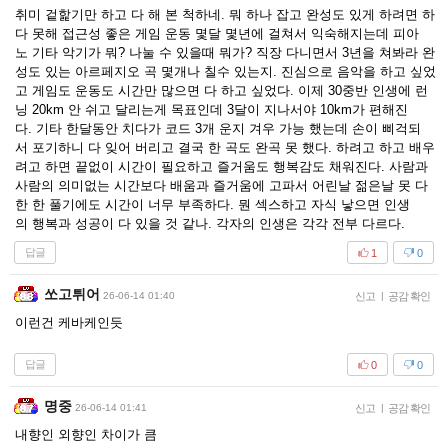
취미 겉핥기만 하고 다 해 본 척하네. 뭐 하나 잡고 완성도 있게 하려면 하
다 못해 접근성 좋은 게임 운동 몇달 몇년에 걸쳐서 익숙해지는데 피아
노 기타 악기가 뭐? 나눌 수 있을때 뭐가? 직장 다니면서 3년을 쳐봐라 완
성도 있는 아르페지오 곡 몇개나 칠수 있는지. 진심으로 음악을 하고 싶었
고 게임도 운동도 시간만 많으면 다 하고 싶었다. 이제 30중반 인생에 런
닝 20km 안 쉬고 달리는게 목표인데 3달이 지나서야 10km가 편해진
다. 기타 한달동안 치다가 코드 3개 운지 겨우 가능 했는데 손이 삐걱되
서 포기하니 다 잊어 버리고 결국 한 곡도 완곡 못 했다. 하려고 하고 배우
려고 하면 끝없이 시간이 필요하고 즐거움도 행복감도 채워진다. 사람과
사람의 의미없는 시간보다 배움과 즐거움에 고파서 어린날 젊은날 못 다
한 한 풀기에도 시간이 너무 부족하다. 뭔 섹스하고 자식 낳으면 인생
의 행복과 성공이 다 있을 것 같나. 각자의 인생은 각각 전부 다르다.
답글
1
0
쏘고튀어
26-06-14 01:40
신고
|
공감 확인
이런건 케바케인듯
답글
0
0
명중
26-06-14 01:41
신고
|
공감 확인
내향인 외향인 차이가 큼