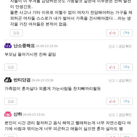
자들이 이 무게를 감당하는것도 가능할것 같은데 이부분은 전혀 발전
이 안생긴듯..
물론 사고나 기타 이유로 어쩔수 없이 여자가 전담해야하는 가구들 제
외하곤 여자들 스스로가 내가 벌어서 가족을 건사해야겠다....라는 생
각을 가진 여자들은 본적이 없음.
답글
0
0
난소중해요
26-06-13 23:34
신고
|
공감 확인
부모님 돌아가시면 진짜 끝임
답글
1
0
반티단검
26-06-13 23:38
신고
|
공감 확인
가족없이 혼자살다 외롭게 가는사람들 천지빼까리될듯
답글
0
0
산하
26-06-13 23:41
신고
|
공감 확인
본인이 시간 관리 철저하고 음식 해먹고 빨래하는게 너무 자연스럽다 여
기에 사람과 엮이는게 너무 피곤하고 애들이 싫으면 혼자 살아도 됌