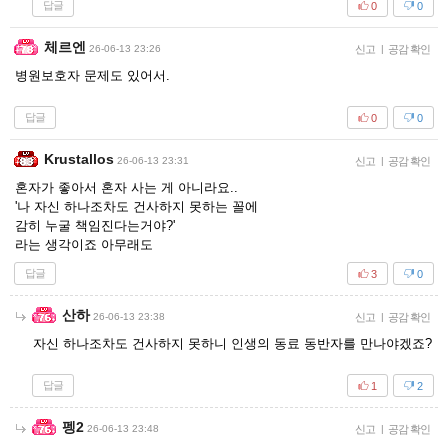
답글
0
0
체르엔
26-06-13 23:26
신고
|
공감 확인
병원보호자 문제도 있어서.
답글
0
0
Krustallos
26-06-13 23:31
신고
|
공감 확인
혼자가 좋아서 혼자 사는 게 아니라요..
'나 자신 하나조차도 건사하지 못하는 꼴에
감히 누굴 책임진다는거야?'
라는 생각이죠 아무래도
답글
3
0
산하
26-06-13 23:38
신고
|
공감 확인
자신 하나조차도 건사하지 못하니 인생의 동료 동반자를 만나야겠죠?
답글
1
2
펭2
26-06-13 23:48
신고
|
공감 확인