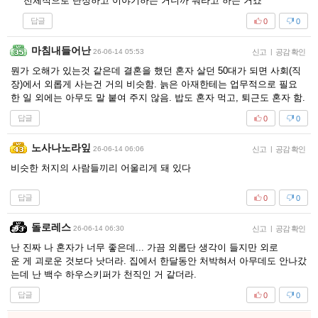
전체적으로 단정하고 이야기하는 거니까 뭐라고 하는 거죠
답글
0
0
마침내들어난
26-06-14 05:53
신고
|
공감 확인
뭔가 오해가 있는것 같은데 결혼을 했던 혼자 살던 50대가 되면 사회(직
장)에서 외롭게 사는건 거의 비슷함. 늙은 아재한테는 업무적으로 필요
한 일 외에는 아무도 말 붙여 주지 않음. 밥도 혼자 먹고, 퇴근도 혼자 함.
답글
0
0
노사나노라잎
26-06-14 06:06
신고
|
공감 확인
비슷한 처지의 사람들끼리 어울리게 돼 있다
답글
0
0
돌로레스
26-06-14 06:30
신고
|
공감 확인
난 진짜 나 혼자가 너무 좋은데... 가끔 외롭단 생각이 들지만 외로
운 게 괴로운 것보다 낫더라. 집에서 한달동안 처박혀서 아무데도 안나갔
는데 난 백수 하우스키퍼가 천직인 거 같더라.
답글
0
0