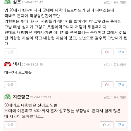
삼조
26-06-13 23:47
신고
|
공감 확인
엥 20대가 반짝이다니 군대에 대학레포트하느라 진이 다빠졌는데
딱봐도 문과에 외향형인간이구만
외향형은 밖에나가서 사람들의 에너지를 빨아먹어야 살수있는 존재임
그냥 태생 설계가 그렇고 못빨아먹으니까 저렇게 우울해지지
반대로 내향형은 밖에나가면 에너지를 쪽쪽빨리는 존재이고 그래서 젊을
땐 외향형 자살이 적고 내향형 자살이 많고, 노년으로 갈수록 그반대가 된
다
답글
0
0
낵시
26-06-13 23:48
신고
|
공감 확인
대문자I 오..개꿀
답글
0
0
지존당근
26-06-13 23:49
신고
|
공감 확인
50대여도 내향인은 신경도 안씀
20대에 이혼하고 50대까지 혼자 살고있는 부장님이 혼자서 할게 많은
데 시간이 모자른다고....
답글
25
0