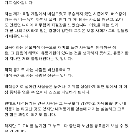
기로 살아갑니다.
저는 제가 특정 게임에서 네임드였고 우승까지 했던 시즌에도, 버스충이
라는 둥 너무 많이 까여서 실력=인기 가 아니라는 사실을 깨닫고, 20대
도 안됬던 나이에 허무함과 좌절감을 느꼈습니다. 어렸을 때는 인기
가 곧 나의 가치라고 믿는 경향이 강한데 그것은 보통 사회가 그리 길들었
기 때문입니다.
젊음이라는 생물학적 이득으로 재미를 느낀 사람들이 안타까운 점
은, 그 젊음의 해택이 유통기한이 있다는 것을 생각하지 못하고, 유통기한
이 지나면 저래 불행해진다는 것 입니다.
외적 동기로 사는 사람은 비산유국이고
내적 동가로 사는 사람은 산유국 입니다.
외적동기로 살아간 사람들은 늙거나, 지위를 상실하게 되면 밖에서 더 이
상 동력을 얻을 수 없어서 스스로 파멸하게 됩니다.
반대로 내적동기는 얻은 사람은 그 누구보다 강인하고 자유롭습니다. 내
적동기는 타고난 것도 있지만 내적동기를 얻는데 까지는 쓸쓸하고 고독
한 힘든 과정이 되기도 합니다.
하지만 그 고비를 넘기면 그 누구보다 중년과 노년을 풍요롭게 보낼 수 있
을 것 입니다.