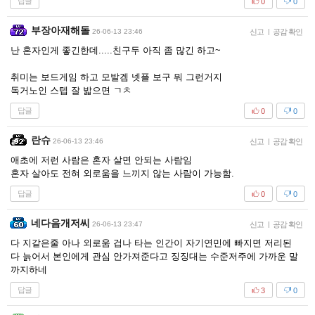
답글
0
0
부장아재해돌
26-06-13 23:46
신고
|
공감 확인
난 혼자인게 좋긴한데.....친구두 아직 좀 많긴 하고~
취미는 보드게임 하고 모발겜 넷플 보구 뭐 그런거지
독거노인 스텝 잘 밟으면 ㄱㅊ
답글
0
0
란슈
26-06-13 23:46
신고
|
공감 확인
애초에 저런 사람은 혼자 살면 안되는 사람임
혼자 살아도 전혀 외로움을 느끼지 않는 사람이 가능함.
답글
0
0
네다음개저씨
26-06-13 23:47
신고
|
공감 확인
다 지같은줄 아나 외로움 겁나 타는 인간이 자기연민에 빠지면 저리된
다 늙어서 본인에게 관심 안가져준다고 징징대는 수준저주에 가까운 말
까지하네
답글
3
0