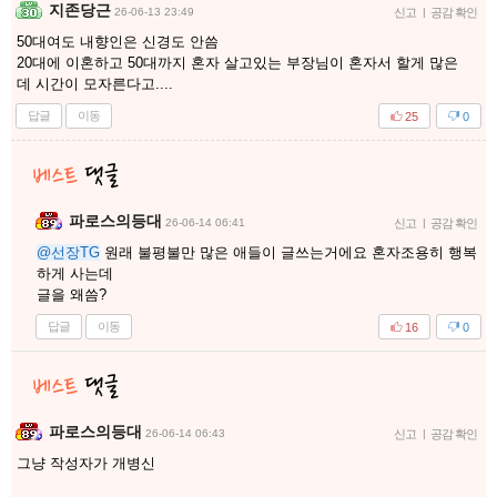
지존당근
26-06-13 23:49
신고
|
공감 확인
50대여도 내향인은 신경도 안씀
20대에 이혼하고 50대까지 혼자 살고있는 부장님이 혼자서 할게 많은
데 시간이 모자른다고....
답글
이동
25
0
파로스의등대
26-06-14 06:41
신고
|
공감 확인
@선장TG
원래 불평불만 많은 애들이 글쓰는거에요 혼자조용히 행복
하게 사는데
글을 왜씀?
답글
이동
16
0
파로스의등대
26-06-14 06:43
신고
|
공감 확인
그냥 작성자가 개병신