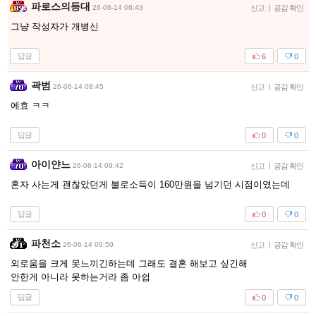
파로스의등대
26-06-14 06:43
신고
|
공감 확인
그냥 작성자가 개병신
답글
6
0
곽범
26-06-14 08:45
신고
|
공감 확인
에효 ㅋㅋ
답글
0
0
아이얀느
26-06-14 09:42
신고
|
공감 확인
혼자 사는게 괜찮았던게 불로소득이 160만원을 넘기던 시점이였는데
답글
0
0
파천소
26-06-14 09:50
신고
|
공감 확인
외로움을 크게 못느끼긴하는데 그래도 결혼 해보고 싶긴해
안한게 아니라 못하는거라 좀 아쉽
답글
0
0