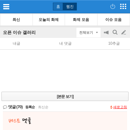
홈
웹진
최신
오늘의 화제
화제 모음
이슈 모음
오픈 이슈 갤러리
전체보기
공
검
글
지
색
내글
내 댓글
10추글
on/off
쓰
기
[본문 보기]
댓글
(70)
등록순
|
최신순
새로고침