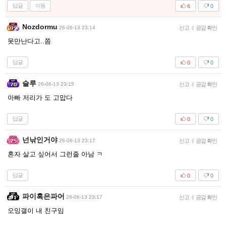
답글
이동
6
0
Nozdormu
26-06-13 23:14
신고
|
공감 확인
못만난다고..쫌
답글
0
0
슬루
26-06-13 23:15
신고
|
공감 확인
아빠 저리가 도 고맙다
답글
0
0
넌낚인거야
26-06-13 23:17
신고
|
공감 확인
혼자 살고 싶어서 그런줄 아남 ㅋ
답글
0
0
파이혹은파어
26-06-13 23:17
신고
|
공감 확인
오잉갤이 내 친구임