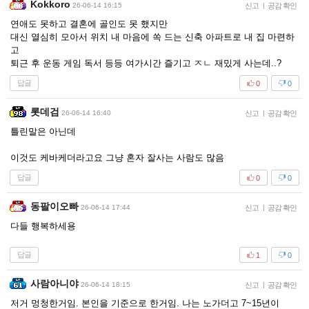
Kokkoro
26-06-14 16:15
신고
|
공감 확인
연애도 못하고 결혼에 골인도 못 했지만
대신 열심히 모아서 위치 내 마음에 쏙 드는 신축 아파트로 내 집 마련하
고
퇴근 후 운동 게임 독서 등등 여가시간 즐기고 ㅈㄴ 재밌게 사는데..?
답글
0
0
롯데검
26-06-14 16:40
신고
|
공감 확인
틀린말은 아닌데
이것도 케바케더라고요 그냥 혼자 잘사는 사람도 많음
답글
0
0
동팔이오빠
26-06-14 17:44
신고
|
공감 확인
다들 행복하세용
답글
1
0
사람아니야
26-06-14 18:15
신고
|
공감 확인
저거 멍청한거임. 본인을 기준으로 한거임. 나는 노가더고 7~15년이