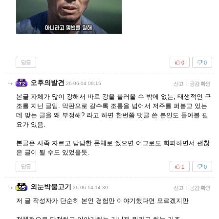
답글
0
0
오후의발견
26-06-14 09:15
신고
|
공감 확인
본글 자체가 많이 강해서 바로 강을 불러올 수 밖에 없는, 태생적인 구
조를 지닌 글임. 막판으로 갈수록 조롱을 넘어서 저주를 퍼붇고 있는
데 맞는 글을 왜 부정해? 라고 하면 한번쯤 댓글 쓴 본인도 돌아볼 필
요가 있음.
본글은 사족 자르고 담담한 문체로 썼으면 어그로도 회피하면서 괜찮
은 글이 될 수도 있었을듯.
답글
1
0
외눈박물고기
26-06-14 14:30
신고
|
공감 확인
저 글 작성자가 단순히 본인 경험만 이야기했다면 모르겠지만