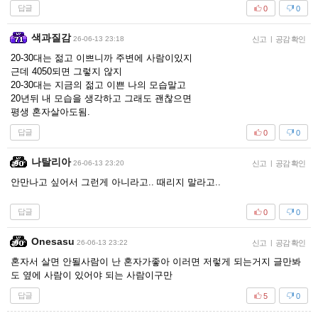
답글
0
0
색과질감
26-06-13 23:18
신고
|
공감 확인
20-30대는 젊고 이쁘니까 주변에 사람이있지
근데 4050되면 그렇지 않지
20-30대는 지금의 젊고 이쁜 나의 모습말고
20년뒤 내 모습을 생각하고 그래도 괜찮으면
평생 혼자살아도됨.
답글
0
0
나탈리아
26-06-13 23:20
신고
|
공감 확인
안만나고 싶어서 그런게 아니라고.. 때리지 말라고..
답글
0
0
Onesasu
26-06-13 23:22
신고
|
공감 확인
혼자서 살면 안될사람이 난 혼자가좋아 이러면 저렇게 되는거지 글만봐
도 옆에 사람이 있어야 되는 사람이구만
답글
5
0