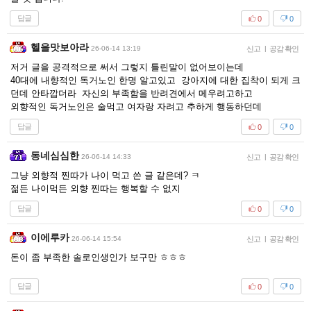
답글
0
0
헬을맛보아라
26-06-14 13:19
신고
|
공감 확인
저거 글을 공격적으로 써서 그렇지 틀린말이 없어보이는데
40대에 내향적인 독거노인 한명 알고있고 강아지에 대한 집착이 되게 크
던데 안타깝더라 자신의 부족함을 반려견에서 메우려고하고
외향적인 독거노인은 술먹고 여자랑 자려고 추하게 행동하던데
답글
0
0
동네심심한
26-06-14 14:33
신고
|
공감 확인
그냥 외향적 찐따가 나이 먹고 쓴 글 같은데? ㅋ
젊든 나이먹든 외향 찐따는 행복할 수 없지
답글
0
0
이에루카
26-06-14 15:54
신고
|
공감 확인
돈이 좀 부족한 솔로인생인가 보구만 ㅎㅎㅎ
답글
0
0