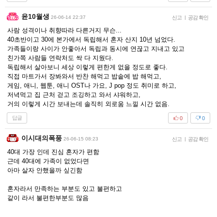
윤10월생
26-06-14 22:37
신고
|
공감 확인
사람 성격이나 취향따라 다른거지 무슨...
40초반이고 30에 본가에서 독립해서 혼자 산지 10년 넘었다.
가족들이랑 사이가 안좋아서 독립과 동시에 연끊고 지내고 있고
친가쪽 사람들 연락처도 싹 다 지웠다.
독립해서 살아보니 세상 이렇게 편한게 없을 정도로 좋다.
직접 마트가서 장봐와서 반찬 해먹고 밥솥에 밥 해먹고,
게임, 애니, 웹툰, 애니 OST나 가요, J pop 정도 취미로 하고,
저녁먹고 집 근처 걷고 조깅하고 와서 샤워하고,
거의 이렇게 시간 보내는데 솔직히 외로움 느낄 시간 없음.
답글
0
0
이시대의폭풍
26-06-15 08:23
신고
|
공감 확인
40대 가장 인데 진심 혼자가 편함
근데 40대에 가족이 없었다면
아마 살자 안했을까 싶긴함
혼자라서 만족하는 부분도 있고 불편하고
같이 라서 불편한부분도 많음