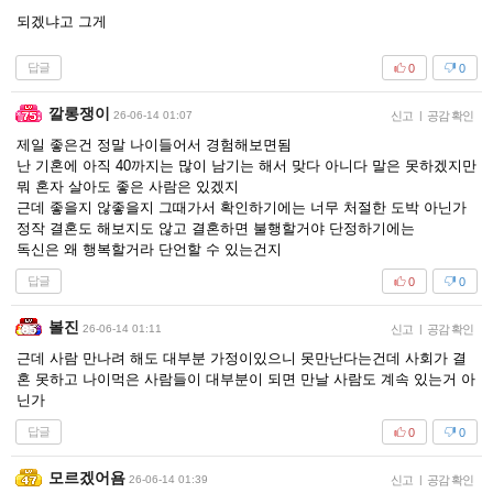
되겠냐고 그게
답글
0
0
깔롱쟁이
26-06-14 01:07
신고
|
공감 확인
제일 좋은건 정말 나이들어서 경험해보면됨
난 기혼에 아직 40까지는 많이 남기는 해서 맞다 아니다 말은 못하겠지만
뭐 혼자 살아도 좋은 사람은 있겠지
근데 좋을지 않좋을지 그때가서 확인하기에는 너무 처절한 도박 아닌가
정작 결혼도 해보지도 않고 결혼하면 불행할거야 단정하기에는
독신은 왜 행복할거라 단언할 수 있는건지
답글
0
0
볼진
26-06-14 01:11
신고
|
공감 확인
근데 사람 만나려 해도 대부분 가정이있으니 못만난다는건데 사회가 결
혼 못하고 나이먹은 사람들이 대부분이 되면 만날 사람도 계속 있는거 아
닌가
답글
0
0
모르겠어욤
26-06-14 01:39
신고
|
공감 확인