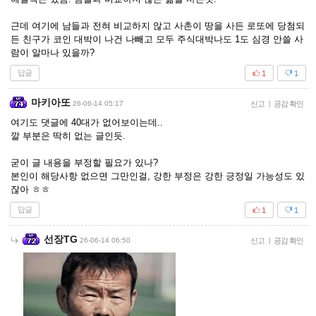
근데 여기에 남들과 전혀 비교하지 않고 사촌이 땅을 사든 로또에 당첨되
든 친구가 코인 대박이 나건 나빼고 모두 주식대박나도 1도 심경 안쓸 사
람이 알마나 있을까?
답글
1
1
마키아또
26-06-14 05:17
신고
|
공감 확인
여기도 댓글에 40대가 없어보이는데..
깔 부분은 딱히 없는 글인듯.
굳이 글 내용을 부정할 필요가 있나?
본인이 해당사항 없으면 그만인걸, 강한 부정은 강한 긍정일 가능성도 있
잖아 ㅎㅎ
답글
1
1
선장TG
26-06-14 06:50
신고
|
공감 확인