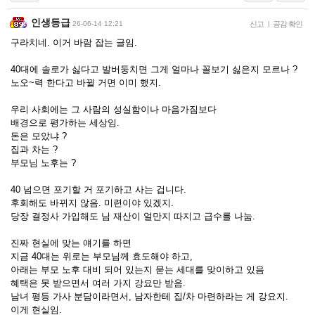
인생등급
26-06-14 12:21
신고
|
공감 확인
구라치네. 이거 바람 잡는 글임.
40대에 솔로가 싫다고 발버둥치면 그게 얼마나 꼴보기 싫은지 모르나 ?
노오~력 한다고 바뀔 거면 이미 했지.
우리 사회에는 그 사람의 성실함이나 마음가짐보다
배경으로 평가하는 세상임.
돈은 모았냐 ?
집과 차는 ?
부모님 노후는 ?
40 넘으면 포기할 거 포기하고 사는 겁니다.
후회해도 바뀌지 않음. 미련이야 있겠지.
당장 결정사 가입해도 님 재산이 얼만지 따지고 급수를 나눔.
진짜 현실에 맞는 얘기를 하면
지금 40대는 위로는 부모님께 효도해야 하고,
아래는 부모 노후 대비 되어 있는지 묻는 세대를 맞이하고 있음
혜택은 못 받으면서 여러 가지 강요만 받음.
남녀 평등 가사 분담이라면서, 남자한테 집/차 마련하라는 게 강요지.
이게 현실임.