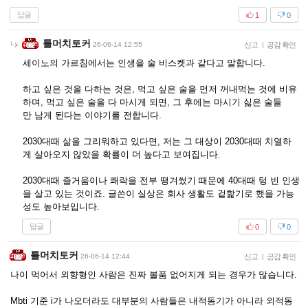
답글
1
0
틀머치토커
26-06-14 12:55
신고
|
공감 확인
세이노의 가르침에서는 인생을 술 비스켓과 같다고 말합니다.
하고 싶은 것을 다하는 것은, 먹고 싶은 술을 먼저 꺼내먹는 것에 비유
하며, 먹고 싶은 술을 다 마시게 되면, 그 후에는 마시기 싫은 술들
만 남게 된다는 이야기를 전합니다.
2030대때 삶을 그리워하고 있다면, 저는 그 대상이 2030대때 치열하
게 살아오지 않았을 확률이 더 높다고 보여집니다.
2030대때 즐거움이나 쾌락을 전부 땡겨썼기 때문에 40대때 텅 빈 인생
을 살고 있는 것이죠. 글쓴이 실상은 회사 생활도 겉핥기로 했을 가능
성도 높아보입니다.
답글
0
0
틀머치토커
26-06-14 12:44
신고
|
공감 확인
나이 먹어서 외향형인 사람은 진짜 볼품 없어지게 되는 경우가 많습니다.
Mbti 기준 i가 나오더라도 대부분의 사람들은 내적동기가 아니라 외적동