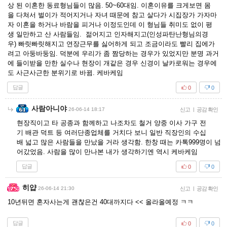
상 된 이혼한 동료형님들이 많음. 50~60대임. 이혼이유를 크게보면 몸
을 다쳐서 벌이가 적어지거나 자녀 때문에 참고 살다가 시집장가 가자마
자 이혼을 하거나 바람을 피거나 이정도인데 이 형님들 취미도 없이 평
생 일만하고 산 사람들임. 젊어지고 인자해지고(인성파탄난형님의경
우) 빠릿빠릿해지고 연장근무를 싫어하게 되고 조금이라도 빨리 집에가
려고 아둥바둥임. 덕분에 우리가 좀 짬당하는 경우가 있었지만 분명 과거
에 들이받을 만한 실수나 현장이 개같은 경우 신경이 날카로워는 경우에
도 사근사근한 분위기로 바뀜. 케바케임
답글
0
0
사람아니야
26-06-14 18:17
신고
|
공감 확인
현장직이고 타 공종과 함께하고 나조차도 철거 양중 이사 가구 전
기 배관 덕트 등 여러단종업체를 거치다 보니 일반 직장인의 수십
배 넓고 많은 사람들을 만났을 거라 생각함. 한창 때는 카톡999명이 넘
어갔었음. 사람을 많이 만나본 내가 생각하기엔 역시 케바케임
답글
0
0
히얍
26-06-14 21:30
신고
|
공감 확인
10년뒤면 혼자사는게 괜찮은건 40대까지다 << 올라올예정 ㅋㅋ
답글
0
0