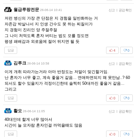
월급루팡전문
26-06-14 10:41
신고
|
공감 확인
저런 병신의 가장 큰 단점은 지 경험을 일반화하는 거
자존감 박살나서 지 인생 간수도 못 하는 찌질이가
지 경험이 진리인 양 주절주절
그 나이 처먹도록 혼자 버티는 법도 모를 정도면
평생 패배감과 외로움에 절어 뒤지면 될 듯
답글
4
0
김루크
26-06-14 10:58
신고
|
공감 확인
이게 개취 따라가는거라 아마 반정도는 저말이 맞긴할거임.
난 혼자가 너무 좋고, 계속 좋을거 같음... 연애하면되지 왜 못만남..? 60
되서도 할수 있을지가 걱정이긴한데 솔찍히 50대까진 좋을거 같음...
그리고
답글
0
0
활오
26-06-14 11:05
신고
|
공감 확인
40대인데 할게 너무 많아서
시간이 늘 모자람 혼자인걸 까먹을떄도 많음
답글
0
0