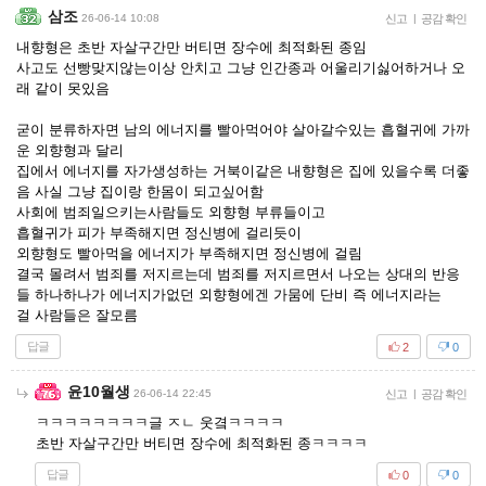
삼조
26-06-14 10:08
신고
|
공감 확인
내향형은 초반 자살구간만 버티면 장수에 최적화된 종임
사고도 선빵맞지않는이상 안치고 그냥 인간종과 어울리기싫어하거나 오
래 같이 못있음
굳이 분류하자면 남의 에너지를 빨아먹어야 살아갈수있는 흡혈귀에 가까
운 외향형과 달리
집에서 에너지를 자가생성하는 거북이같은 내향형은 집에 있을수록 더좋
음 사실 그냥 집이랑 한몸이 되고싶어함
사회에 범죄일으키는사람들도 외향형 부류들이고
흡혈귀가 피가 부족해지면 정신병에 걸리듯이
외향형도 빨아먹을 에너지가 부족해지면 정신병에 걸림
결국 몰려서 범죄를 저지르는데 범죄를 저지르면서 나오는 상대의 반응
들 하나하나가 에너지가없던 외향형에겐 가뭄에 단비 즉 에너지라는
걸 사람들은 잘모름
답글
2
0
윤10월생
26-06-14 22:45
신고
|
공감 확인
ㅋㅋㅋㅋㅋㅋㅋㅋ글 ㅈㄴ 웃곀ㅋㅋㅋㅋ
초반 자살구간만 버티면 장수에 최적화된 종ㅋㅋㅋㅋ
답글
0
0