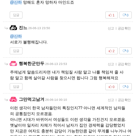
@산하
망해도 혼자 망하자 마인드죠
답글
1
0
진느
26-06-13 23:50
신고
|
공감 확인
@산하
서로가 불행해집니다.
답글
2
0
행복한군만두
26-06-13 23:53
신고
|
공감 확인
주제넘게 말씀드리자면 내가 책임질 사람 말고 나를 책임져 줄 사
람 말고 함께 살아갈 사람을 찾으시면 됩니다 그럼 행복해져요
답글
0
0
그만먹고남겨
26-06-14 00:10
신고
|
공감 확인
이런 생각이 한국 남자들만의 특징인지?? 아니면 세계적인 남자들
의 공통점인지 모르겠음.
아니면 시대가 바뀌어서 여성들도 이런 생각을 가진건지 모르겠음.
옛날이야 일자리 자체가 적어서 남자가 집안 경제력을 감당했었지
만 지금은 여자도 충분히 감당이 가능한만큼 같이 무게를 나누거나 여