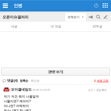
인벤
오픈이슈갤러리
전체보기
공
검
글
지
색
내글
내 댓글
10추글
on/off
쓰
기
[본문 보기]
댓글
(4)
등록순
|
최신순
새로고침
오이갤네임드
26-06-13 23:42
신고
|
공감 확인
저기 저건 뭐지 나물일까
나물이면? 캐야지?
아니면? 어떡하지
무슨나물? 참나물?