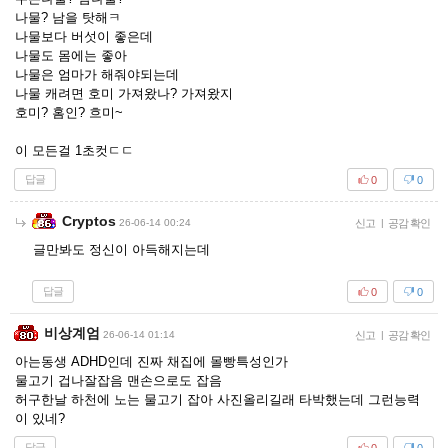
나물? 남을 탓해ㅋ
나물보다 버섯이 좋은데
나물도 몸에는 좋아
나물은 엄마가 해줘야되는데
나물 캐려면 호미 가져왔나? 가져왔지
호미? 홈인? 흐미~
이 모든걸 1초컷ㄷㄷ
답글
0
0
Cryptos
26-06-14 00:24
신고
|
공감 확인
글만봐도 정신이 아득해지는데
답글
0
0
비상계엄
26-06-14 01:14
신고
|
공감 확인
아는동생 ADHD인데 진짜 채집에 몰빵특성인가
물고기 겁나잘잡음 맨손으로도 잡음
허구한날 하천에 노는 물고기 잡아 사진올리길래 타박했는데 그런능력
이 있네?
답글
0
0