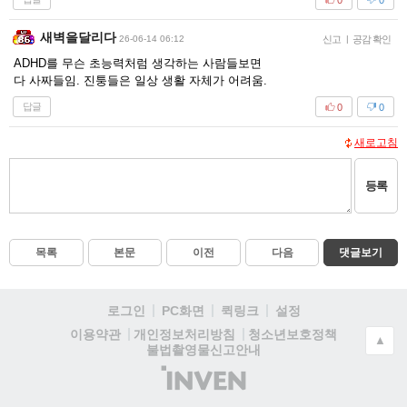
새벽을달리다
26-06-14 06:12
신고
|
공감 확인
ADHD를 무슨 초능력처럼 생각하는 사람들보면
다 사짜들임. 진퉁들은 일상 생활 자체가 어려움.
답글
0
0
새로고침
등록
목록
본문
이전
다음
댓글보기
로그인
PC화면
퀵링크
설정
청소년보호정책
이용약관
개인정보처리방침
▲
불법촬영물신고안내
(주)
인