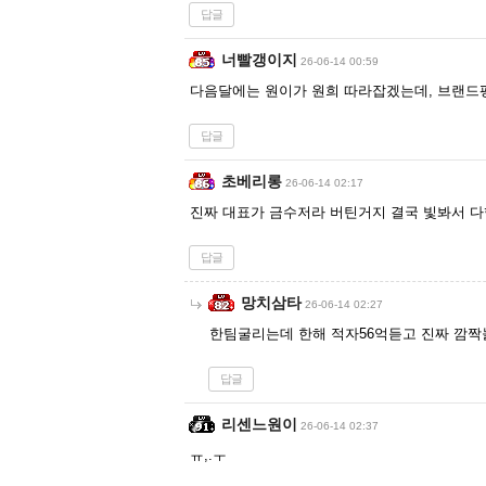
답글
너빨갱이지
26-06-14 00:59
다음달에는 원이가 원희 따라잡겠는데, 브랜
답글
초베리롱
26-06-14 02:17
진짜 대표가 금수저라 버틴거지 결국 빛봐서 
답글
망치삼타
26-06-14 02:27
한팀굴리는데 한해 적자56억듣고 진짜 깜
답글
리센느원이
26-06-14 02:37
ㅠ,.ㅜ