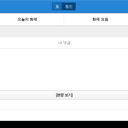
홈
웹진
오늘의 화제
화제 모음
내 댓글
[본문 보기]