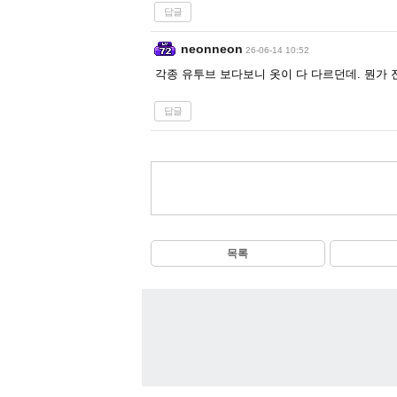
답글
neonneon
26-06-14 10:52
각종 유투브 보다보니 옷이 다 다르던데. 뭔가 
답글
목록