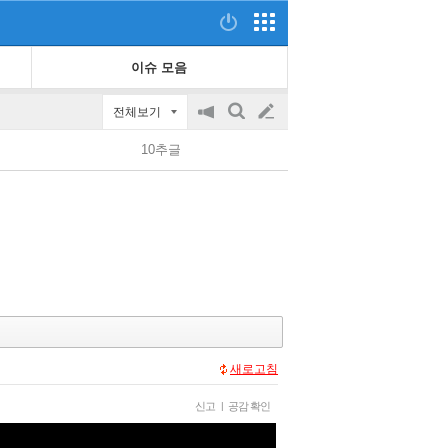
이슈 모음
전체보기
공
검
글
지
색
10추글
on/off
쓰
기
새로고침
신고
|
공감 확인