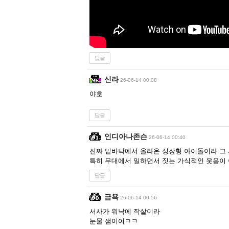
답글
신라
26-06-14 00:08
야호
답글
인디아나존슨
26-06-14 00:40
진짜 밑바닥에서 올라온 성장형 아이돌이라 그 
특히 무대에서 일하면서 짓는 가식적인 웃음이 
답글
금욕
26-06-14 00:56
서사가 워낙에 작살이라
눈물 샘이여ㅋㅋ