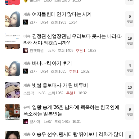
풀소유
Lv.86
조회 2073
16:35
여자들한테 인기 많다는 시계
계층
6
댓글
입사
Lv.94
조회 1983
16:34
김정관 산업장관님 우리보다 못사는 나라 따
이슈
19
라해서야 되겠습니까?
댓글
진겟타원
Lv.70
조회 1409
추천 1
16:33
바나나킥 아기 후기
계층
4
댓글
입사
Lv.94
조회 1635
추천 1
16:32
빗썸 홍보대사 가 된 버튜버
계층
10
댓글
스팀팩
Lv.88
조회 1952
추천 1
16:32
일왕 승계 '36촌 남자'에 팩폭하는 한국인에
유머
9
폭소하는 일본인들
댓글
옆사마
Lv.87
조회 1485
16:31
이승우 선수, 맨시티랑 뛰어보니 격차가 많이
계층
8