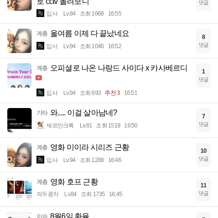
로 cctv 돌려보니
댓글
입사
Lv.94
조회 1668
16:55
올여름 이제 다 끝났네요
계층
8
댓글
입사
Lv.94
조회 1046
16:52
오피셜로 나온 나랑드 사이다 x 카사베르디
계층
1
댓글
입사
Lv.94
조회 693
추천 3
16:51
와..... 이걸 살아남네?
기타
7
댓글
제르만크록
Lv.81
조회 1519
16:50
영화 미이라 시리즈 근황
계층
10
댓글
입사
Lv.94
조회 1288
16:46
영화 호프 근황
계층
11
댓글
작두콩차
Lv.84
조회 1735
16:45
8월6일 환율
이슈