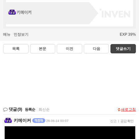
키메이커
메뉴
인장보기
EXP 39%
목록
본문
이전
다음
댓글쓰기
댓글
(9)
등록순
|
최신순
새로고침
키메이커
26-06-14 00:07
신고
|
공감 확인