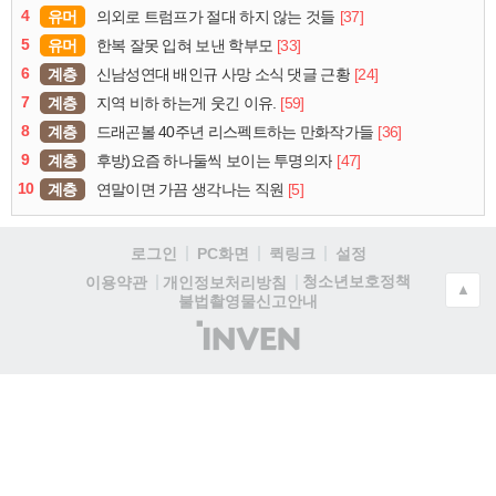
4
유머
[37]
의외로 트럼프가 절대 하지 않는 것들
5
유머
[33]
한복 잘못 입혀 보낸 학부모
6
계층
[24]
신남성연대 배인규 사망 소식 댓글 근황
7
계층
[59]
지역 비하 하는게 웃긴 이유.
8
계층
[36]
드래곤볼 40주년 리스펙트하는 만화작가들
9
계층
[47]
후방)요즘 하나둘씩 보이는 투명의자
10
계층
[5]
연말이면 가끔 생각나는 직원
로그인
PC화면
퀵링크
설정
청소년보호정책
이용약관
개인정보처리방침
▲
불법촬영물신고안내
(주)
인
벤