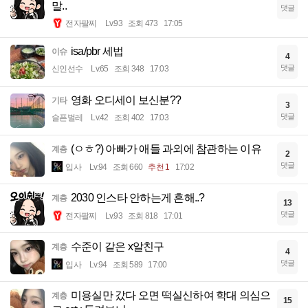
말..
댓글
전자팔찌
Lv.93
조회 473
17:05
isa/pbr 세법
이슈
4
댓글
신인선수
Lv.65
조회 348
17:03
영화 오디세이 보신분??
기타
3
댓글
슬픈벌레
Lv.42
조회 402
17:03
(ㅇㅎ?) 아빠가 애들 과외에 참관하는 이유
계층
2
댓글
입사
Lv.94
조회 660
추천 1
17:02
2030 인스타 안하는게 흔해..?
계층
13
댓글
전자팔찌
Lv.93
조회 818
17:01
수준이 같은 x알친구
계층
4
댓글
입사
Lv.94
조회 589
17:00
미용실만 갔다 오면 떡실신하여 학대 의심으
계층
15