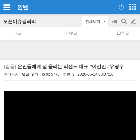
인벤
오픈이슈갤러리
전체보기
공
검
글
지
색
내글
내 댓글
10추글
on/off
쓰
기
[감동]
은인들에게 절 올리는 리센느 대표 #이선민 #유영우
키메이커
댓글: 9 개
조회:
5778
추천:
3
2026-06-14 00:07:16