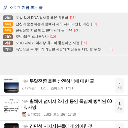
ㅇㅇㄱ 지금 뜨는 글
조상 찾기 DNA 검사를 해본 유튜버
[13]
기타
남친이 운전하는데 옆에서 자꾸 자서 미안한 여친
[10]
유머
전립선염 치료 받고 현타 씨게 온 이유
[21]
유머
후방)입큰 스시국누나
[15]
계층
ㅇㅎ) 나이키 역사상 최고의 품질이던 시절
[14]
계층
폭염으로 두바이의 가난한 사람의 화장실을 체험 할 수 있는 곳
[3]
기타
두달전쯤 올린 삼전하닉에 대한 글
이슈
2
댓글
암사캐쩔어
Lv.63
조회 169
17:11
휠체어 넘어져 2시간 동안 폭염에 방치된 80
이슈
1
대, 사망
댓글
슬기로움
Lv.92
조회 198
17:10
김민석 지지자분들에게 의아한것
이슈