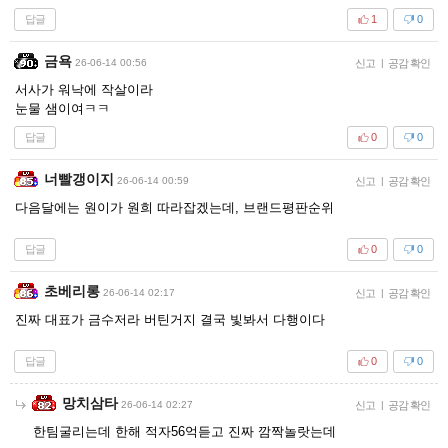
답글
1
0
금욕
26-06-14 00:56
신고
|
공감 확인
서사가 워낙에 작살이라
눈물 샘이여ㅋㅋ
답글
0
0
너빨갱이지
26-06-14 00:59
신고
|
공감 확인
다음달에는 원이가 원희 따라잡겠는데, 브랜드평판순위
답글
0
0
초베리롱
26-06-14 02:17
신고
|
공감 확인
진짜 대표가 금수저라 버틴거지 결국 빛봐서 다행이다
답글
0
0
망치삼타
26-06-14 02:27
신고
|
공감 확인
한팀굴리는데 한해 적자56억듣고 진짜 깜짝놀랏는데