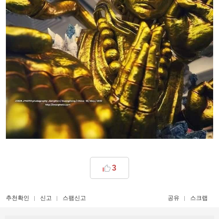
3
추천확인
신고
스팸신고
공유
스크랩