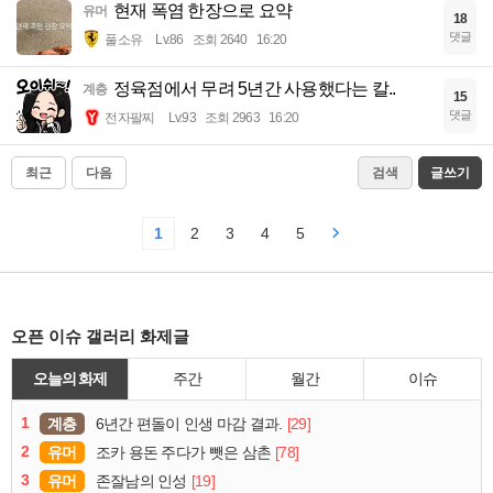
현재 폭염 한장으로 요약
유머
18
댓글
풀소유
Lv.86
조회 2640
16:20
정육점에서 무려 5년간 사용했다는 칼..
계층
15
댓글
전자팔찌
Lv.93
조회 2963
16:20
최근
다음
검색
글쓰기
1
2
3
4
5
오픈 이슈 갤러리 화제글
오늘의 화제
주간
월간
이슈
1
계층
[29]
6년간 편돌이 인생 마감 결과.
2
유머
[78]
조카 용돈 주다가 뺏은 삼촌
3
유머
[19]
존잘남의 인성