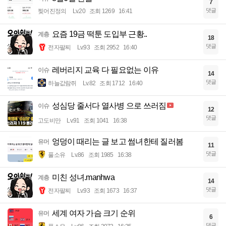
7
댓글
찢어진정의
Lv.20
조회 1269
16:41
요즘 19금 떡툰 도입부 근황..
계층
18
댓글
전자팔찌
Lv.93
조회 2952
16:40
레버리지 교육 다 필요없는 이유
이슈
14
댓글
하늘값람쥐
Lv.82
조회 1712
16:40
성심당 줄서다 열사병 으로 쓰러짐
이슈
12
댓글
고도비만
Lv.91
조회 1041
16:38
엉덩이 때리는 글 보고 썸녀한테 질러봄
유머
11
댓글
풀소유
Lv.86
조회 1985
16:38
미친 성녀.manhwa
계층
14
댓글
전자팔찌
Lv.93
조회 1673
16:37
세계 여자 가슴 크기 순위
유머
6
댓글