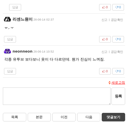
답글
0
0
리센느원이
26-06-14 02:37
신고
|
공감 확인
ㅠ,.ㅜ
답글
0
0
neonneon
26-06-14 10:52
신고
|
공감 확인
각종 유투브 보다보니 옷이 다 다르던데. 뭔가 진심이 느껴짐.
답글
0
0
새로고침
등록
목록
본문
이전
다음
댓글보기