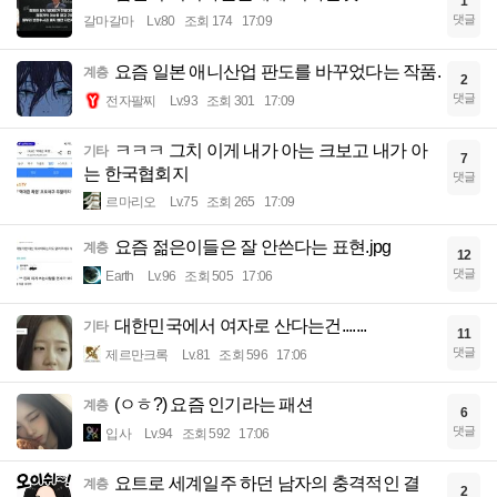
1
댓글
갈마갈마
Lv.80
조회 174
17:09
요즘 일본 애니산업 판도를 바꾸었다는 작품.
계층
2
댓글
전자팔찌
Lv.93
조회 301
17:09
ㅋㅋㅋ 그치 이게 내가 아는 크보고 내가 아
기타
7
는 한국협회지
댓글
르마리오
Lv.75
조회 265
17:09
요즘 젊은이들은 잘 안쓴다는 표현.jpg
계층
12
댓글
Earth
Lv.96
조회 505
17:06
대한민국에서 여자로 산다는건.......
기타
11
댓글
제르만크록
Lv.81
조회 596
17:06
(ㅇㅎ?) 요즘 인기라는 패션
계층
6
댓글
입사
Lv.94
조회 592
17:06
요트로 세계일주 하던 남자의 충격적인 결
계층
2