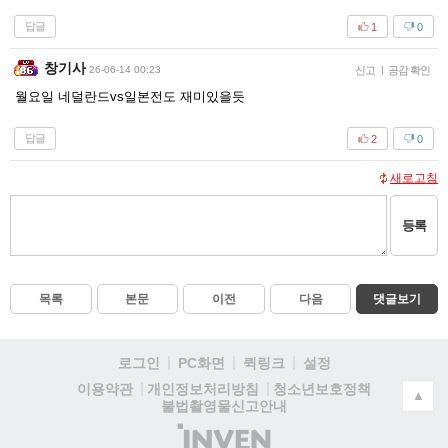
답글
1
0
창기사
26-06-14 00:23
신고
|
공감 확인
월요일 네덜란드vs일본전도 재미있을듯
답글
2
0
새로고침
등록
목록
본문
이전
다음
댓글보기
로그인
PC화면
퀵링크
설정
청소년보호정책
이용약관
개인정보처리방침
▲
불법촬영물신고안내
(주)