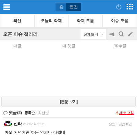
홈
웹진
최신
오늘의 화제
화제 모음
이슈 모음
오픈 이슈 갤러리
전체보기
공
검
글
지
색
내글
내 댓글
10추글
on/off
쓰
기
[본문 보기]
댓글
(2)
등록순
|
최신순
새로고침
신라
26-06-14 00:11
신고
|
공감 확인
아오 저녁에좀 하믄 안되나 아쉽네