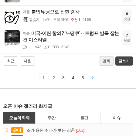
불법튜닝으로 잡힌 경차
계층
8
댓글
강슬기
Lv.94
조회 5106
추천 1
21:59
미국-이란 합의? '노땡큐'‥트럼프 발목 잡는
이슈
7
건 이스라엘
댓글
균터
Lv.42
조회 1933
21:49
최근
다음
검색
글쓰기
1
2
3
4
5
오픈 이슈 갤러리 화제글
오늘의 화제
주간
월간
이슈
1
유머
[102]
조카 용돈 주다가 뺏은 삼촌