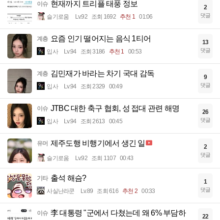
현재까지 트리플 태풍 정보
이슈
2
댓글
슬기로움
Lv.92
조회 1692
추천 1
01:06
요즘 인기 떨어지는 음식 1티어
계층
13
댓글
입사
Lv.94
조회 3186
추천 1
00:53
김민재가 바라는 차기 국대 감독
계층
9
댓글
입사
Lv.94
조회 2329
00:49
JTBC 대한 축구 협회, 성 접대 관련 해명
이슈
26
댓글
입사
Lv.94
조회 2613
00:45
제주도행 비행기에서 생긴 일
유머
2
댓글
슬기로움
Lv.92
조회 1107
00:43
출석 해슴?
기타
1
댓글
사실난라쿤
Lv.89
조회 616
추천 2
00:33
李 대통령 "군에서 다쳤는데 왜 6% 부담하
이슈
22