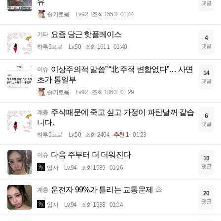
유
댓글
슬기로움
Lv.92
조회 1553
01:44
요즘 당근 핫플레이스
기타
4
댓글
하루5프로
Lv.50
조회 1611
01:40
이상주의적 말씀” “北 주적 변함없다”… 사면
이슈
14
초가 통일부
댓글
슬기로움
Lv.92
조회 1063
01:29
주식때문에 죽고 싶고 가정이 파탄날꺼 같습
계층
6
니다.
댓글
하루5프로
Lv.50
조회 2404
추천 1
01:23
다음 주부터 더 더워진다
이슈
10
댓글
입사
Lv.94
조회 1989
01:16
운전자 99%가 틀리는 교통문제
계층
20
댓글
입사
Lv.94
조회 1938
01:14