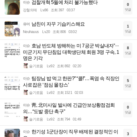
검찰개혁 5월에 처리 불가능했다
이슈
0
댓글
강철의매
Lv.86
조회 397
03:37
남친이 자꾸 기습키스해요
유머
1
댓글
Neuhauus
Lv.20
조회 806
03:02
호남 반도체 방해하는 미 7공군 박살내자”···
이슈
8
미군기지 무단침입 대학생단체 회원 3명 구속, 1
댓글
명은 기각
슬기로움
Lv.92
조회 892
02:20
팀장님 밥 먹고 한판?” “콜!”…폭염 속 직장인
이슈
5
사로잡은 ‘점심 몰캉스’
댓글
슬기로움
Lv.92
조회 1521
02:03
靑, 北미사일 발사에 긴급안보상황점검회
이슈
0
의…“도발 중단 촉구”
댓글
슬기로움
Lv.92
조회 794
01:49
한기성 1군단장이 직무 배제된 결정적인 이
이슈
3