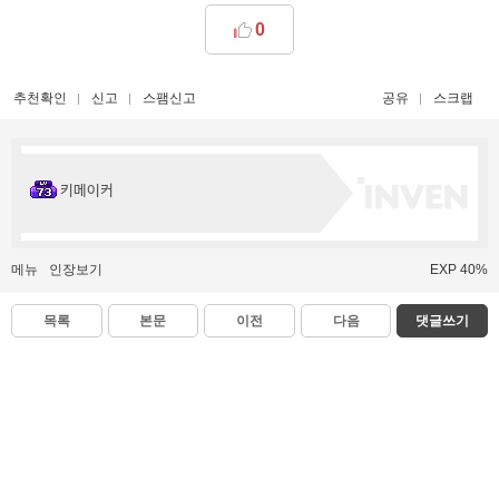
0
추천확인
신고
스팸신고
공유
스크랩
키메이커
메뉴
인장보기
EXP 40%
목록
본문
이전
다음
댓글쓰기