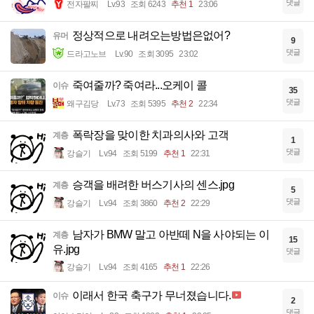
댓글
전자팔찌
Lv.93
조회 6243
추천 1
23:06
정상적으로 내려오는방법은없어?
유머
9
댓글
드라고노브
Lv.90
조회 3095
23:02
죽여줄까? 죽여라...오케이 콜
이슈
35
댓글
왜구김당
Lv.73
조회 5395
추천 2
22:34
폭락장을 맞이한 치과의사와 고객
계층
1
댓글
강슬기
Lv.94
조회 5199
추천 1
22:31
승객을 배려한 버스기사의 센스.jpg
계층
5
댓글
강슬기
Lv.94
조회 3860
추천 2
22:29
남자가 BMW 말고 아반떼 N을 사야되는 이
계층
15
유.jpg
댓글
강슬기
Lv.94
조회 4165
추천 1
22:26
이래서 한국 축구가 무너졌습니다.
이슈
2
댓글