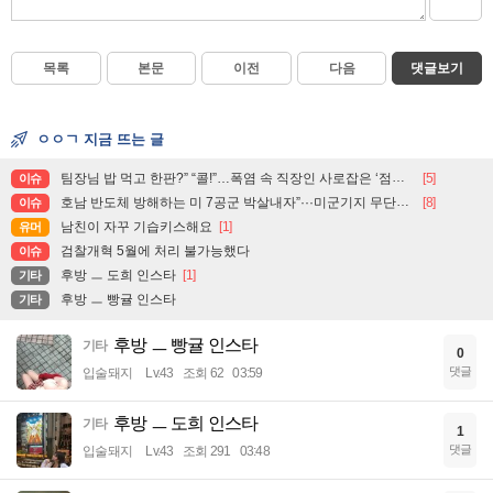
목록
본문
이전
다음
댓글보기
ㅇㅇㄱ 지금 뜨는 글
팀장님 밥 먹고 한판?” “콜!”…폭염 속 직장인 사로잡은 ‘점심 몰캉스’
[5]
이슈
호남 반도체 방해하는 미 7공군 박살내자”···미군기지 무단침입 대학생단체 회원 3명 구속, 1명은 기각
[8]
이슈
남친이 자꾸 기습키스해요
[1]
유머
검찰개혁 5월에 처리 불가능했다
이슈
후방 ㅡ 도희 인스타
[1]
기타
후방 ㅡ 빵귤 인스타
기타
후방 ㅡ 빵귤 인스타
기타
0
댓글
입술돼지
Lv.43
조회 62
03:59
후방 ㅡ 도희 인스타
기타
1
댓글
입술돼지
Lv.43
조회 291
03:48