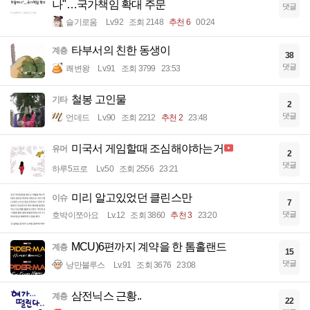
나"…국가책임 확대 주문
댓글
슬기로움
Lv.92
조회 2148
추천 6
00:24
타부서의 친한 동생이
계층
38
댓글
쾌변왕
Lv.91
조회 3799
23:53
철봉 고인물
기타
2
댓글
언데드
Lv.90
조회 2212
추천 2
23:48
미국서 게임할때 조심해야하는거
유머
2
댓글
하루5프로
Lv.50
조회 2556
23:21
미리 알고있었던 클린스만
이슈
7
댓글
호박이쪼아요
Lv.12
조회 3860
추천 3
23:20
MCU)6편까지 계약을 한 톰홀랜드
계층
15
댓글
낭만블루스
Lv.91
조회 3676
23:08
삼전닉스 근황..
계층
22