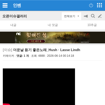
인벤
오픈이슈갤러리
전체보기
공
검
글
지
색
내글
내 댓글
10추글
on/off
쓰
기
[이슈]
더운날 듣기 좋은노래_Hush · Lasse Lindh
키메이커
댓글: 1 개
조회:
4888
2026-06-14 00:14:18