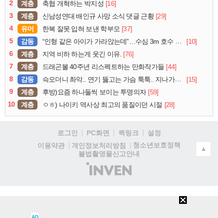
2
계층
[16]
축협 개혁하는 박지성
3
계층
[29]
신남성연대 배인규 사망 소식 댓글 근황
4
유머
[37]
한복 잘못 입혀 보낸 학부모
5
감동
[10]
“인형 같은 아이가 가라앉는데”…수심 3m 호수 뛰어든 60대 의인
6
계층
[76]
지역 비하 하는게 웃긴 이유.
7
계층
[44]
드래곤볼 40주년 리스펙트하는 만화작가들
8
감동
[15]
슥오더니 촤악.. 연기 뚫고는 가슴 툭툭.. 지나가던 아재의 정체
9
계층
[59]
후방)요즘 하나둘씩 보이는 투명의자
10
계층
[28]
ㅇㅎ) 나이키 역사상 최고의 품질이던 시절
로그인
PC화면
퀵링크
설정
청소년보호정책
이용약관
개인정보처리방침
▲
불법촬영물신고안내
(주)
인
벤
AD