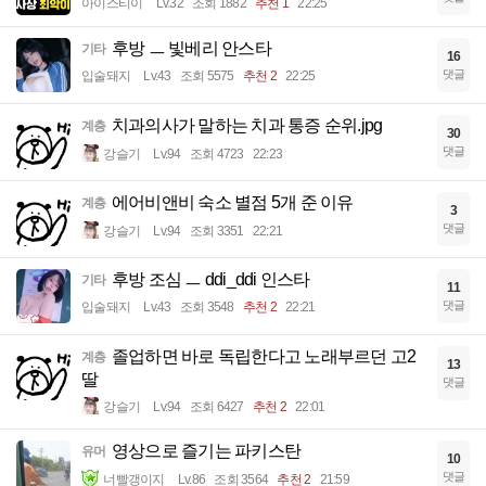
아이스티이
Lv.32
조회 1882
추천 1
22:25
후방 ㅡ 빛베리 안스타
기타
16
댓글
입술돼지
Lv.43
조회 5575
추천 2
22:25
치과의사가 말하는 치과 통증 순위.jpg
계층
30
댓글
강슬기
Lv.94
조회 4723
22:23
에어비앤비 숙소 별점 5개 준 이유
계층
3
댓글
강슬기
Lv.94
조회 3351
22:21
후방 조심 ㅡ ddi_ddi 인스타
기타
11
댓글
입술돼지
Lv.43
조회 3548
추천 2
22:21
졸업하면 바로 독립한다고 노래부르던 고2
계층
13
딸
댓글
강슬기
Lv.94
조회 6427
추천 2
22:01
영상으로 즐기는 파키스탄
유머
10
댓글
너빨갱이지
Lv.86
조회 3564
추천 2
21:59