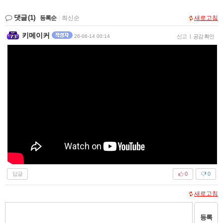
댓글
(1)
등록순
|
최신순
새로고침
키메이커
26-06-14 00:14
신고
|
공감 확인
답글
0
0
새로고침
등록