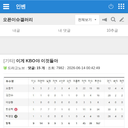
인벤
오픈이슈갤러리
전체보기
공
검
글
지
색
내글
내 댓글
10추글
on/off
쓰
기
[기타]
이게 KBO야 이것들아
드라고노브
댓글: 15 개
조회:
7982
2026-06-14 00:42:49