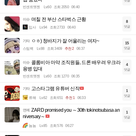
댓글
빈센트멧젠
Lv.60
조회 2050
06:40
며칠 전 부산 스타벅스 근황
이슈
8
댓글
입사
Lv.94
조회 2733
06:40
ㅇㅎ) 청바지가 잘 어울리는 여자~
기타
15
댓글
스팀팩
Lv.88
조회 3409
추천 2
06:37
콜롬비아 마약 조직원들, 드론 배우려 우크라
이슈
4
용병 입대
댓글
빈센트멧젠
Lv.60
조회 1270
06:35
고스타그램 유튜버 신작
기타
1
댓글
류햬
Lv.62
조회 651
추천 1
06:33
ZARD promised you ～30th tokinotsubasa an
연예
1
niversary～
댓글
뇸뇸
Lv.85
조회 576
06:27