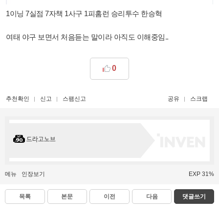
1이닝 7실점 7자책 1사구 1피홈런 승리투수 한승혁
여태 야구 보면서 처음듣는 말이라 아직도 이해중임..
0
추천확인
신고
스팸신고
공유
스크랩
드라고노브
메뉴
인장보기
EXP 31%
목록
본문
이전
다음
댓글쓰기