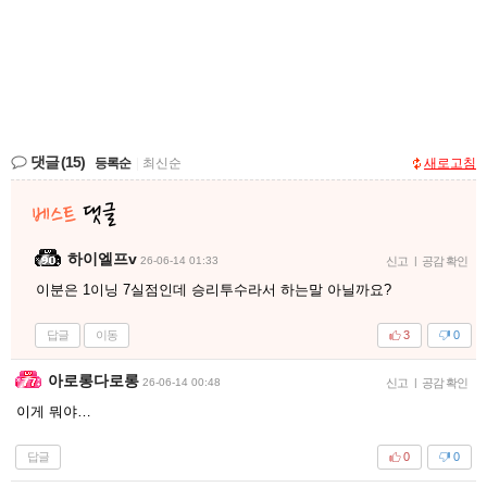
댓글
(15)
등록순
|
최신순
새로고침
하이엘프v
26-06-14 01:33
신고
|
공감 확인
이분은 1이닝 7실점인데 승리투수라서 하는말 아닐까요?
답글
이동
3
0
아로롱다로롱
26-06-14 00:48
신고
|
공감 확인
이게 뭐야…
답글
0
0