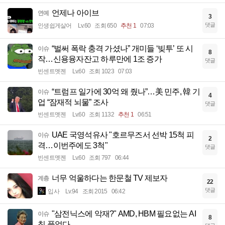
언제나 아이브
연예
3
댓글
인생쉽게살어
Lv.60
조회 650
추천 1
07:03
“벌써 폭락 충격 가셨나” 개미들 ‘빚투’ 또 시
이슈
8
작…신용융자잔고 하루만에 1조 증가
댓글
빈센트멧젠
Lv.60
조회 1023
07:03
“트럼프 일가에 30억 왜 줬나”…美 민주, 韓 기
이슈
4
업 “잠재적 뇌물” 조사
댓글
빈센트멧젠
Lv.60
조회 1132
추천 1
06:51
UAE 국영석유사 "호르무즈서 선박 15척 피
이슈
2
격…이번주에도 3척"
댓글
빈센트멧젠
Lv.60
조회 797
06:44
너무 억울하다는 한문철 TV 제보자
계층
22
댓글
입사
Lv.94
조회 2015
06:42
"삼전닉스에 악재?" AMD, HBM 필요없는 AI
이슈
8
칩 품었다