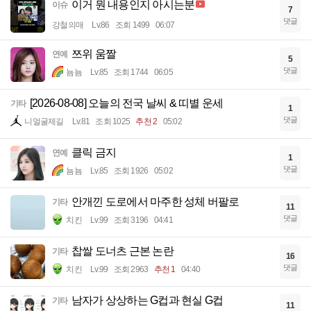
이거 뭔 내용인지 아시는분
이슈
7
댓글
강철의매
Lv.86
조회 1499
06:07
쯔위 움짤
연예
5
댓글
뇸뇸
Lv.85
조회 1744
06:05
[2026-08-08] 오늘의 전국 날씨 & 띠별 운세
기타
1
댓글
니얼굴제길
Lv.81
조회 1025
추천 2
05:02
클릭 금지
연예
1
댓글
뇸뇸
Lv.85
조회 1926
05:02
안개낀 도로에서 마주한 성체 버팔로
기타
11
댓글
치킨
Lv.99
조회 3196
04:41
찹쌀 도너츠 근본 논란
기타
16
댓글
치킨
Lv.99
조회 2963
추천 1
04:40
남자가 상상하는 G컵과 현실 G컵
기타
11