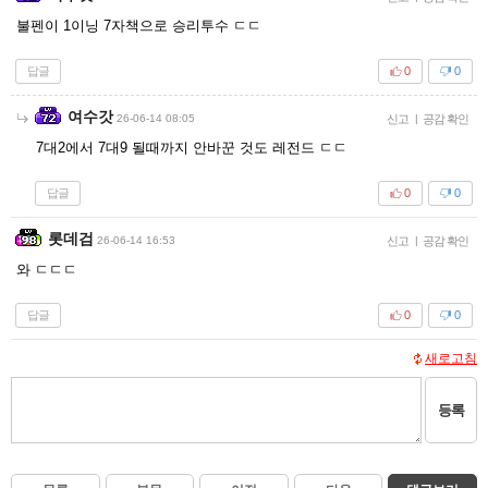
불펜이 1이닝 7자책으로 승리투수 ㄷㄷ
답글
0
0
여수갓
26-06-14 08:05
신고
|
공감 확인
7대2에서 7대9 될때까지 안바꾼 것도 레전드 ㄷㄷ
답글
0
0
롯데검
26-06-14 16:53
신고
|
공감 확인
와 ㄷㄷㄷ
답글
0
0
새로고침
등록