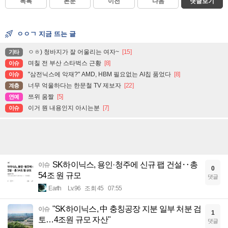
목록
본문
이전
다음
댓글보기
ㅇㅇㄱ 지금 뜨는 글
ㅇㅎ) 청바지가 잘 어울리는 여자~
[15]
기타
며칠 전 부산 스타벅스 근황
[8]
이슈
"삼전닉스에 악재?" AMD, HBM 필요없는 AI칩 품었다
[8]
이슈
너무 억울하다는 한문철 TV 제보자
[22]
계층
쯔위 움짤
[5]
연예
이거 뭔 내용인지 아시는분
[7]
이슈
SK하이닉스, 용인·청주에 신규 팹 건설‥총
이슈
0
54조 원 규모
댓글
Earth
Lv.96
조회 45
07:55
"SK하이닉스, 中 충칭공장 지분 일부 처분 검
이슈
1
토…4조원 규모 자산"
댓글