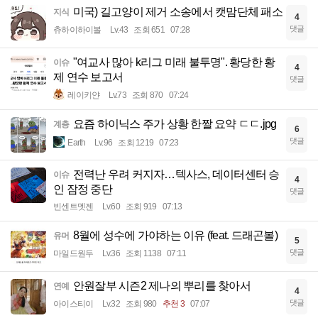
미국) 길고양이 제거 소송에서 캣맘단체 패소
지식
4
댓글
츄하이하이볼
Lv.43
조회 651
07:28
"여교사 많아 k리그 미래 불투명". 황당한 황
이슈
4
제 연수 보고서
댓글
레이키얀
Lv.73
조회 870
07:24
요즘 하이닉스 주가 상황 한짤 요약 ㄷㄷ.jpg
계층
6
댓글
Earth
Lv.96
조회 1219
07:23
전력난 우려 커지자…텍사스, 데이터센터 승
이슈
4
인 잠정 중단
댓글
빈센트멧젠
Lv.60
조회 919
07:13
8월에 성수에 가야하는 이유 (feat. 드래곤볼)
유머
5
댓글
마일드원두
Lv.36
조회 1138
07:11
안원잘부 시즌2 제나의 뿌리를 찾아서
연예
4
댓글
아이스티이
Lv.32
조회 980
추천 3
07:07