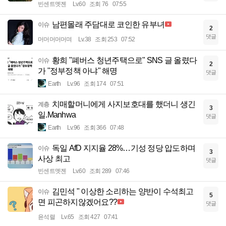
빈센트멧젠
Lv.60
조회 76
07:55
남편몰래 주담대로 코인한 유부녀
이슈
2
댓글
머머머머머며
Lv.38
조회 253
07:52
황희 "폐버스 청년주택으로" SNS 글 올렸다
이슈
2
가 "정부정책 아냐" 해명
댓글
Earth
Lv.96
조회 174
07:51
치매할머니에게 사지보호대를 했더니 생긴
계층
3
일.Manhwa
댓글
Earth
Lv.96
조회 366
07:48
독일 AfD 지지율 28%…기성 정당 압도하며
이슈
3
사상 최고
댓글
빈센트멧젠
Lv.60
조회 289
07:46
김민석 " 이상한 소리하는 양반이 수석최고
이슈
5
면 피곤하지않겠어요??
댓글
윤석렬
Lv.65
조회 427
07:41