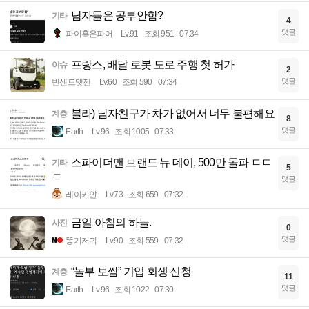
남자들은 공부안함?
기타
4
댓글
파이혹은파어
Lv.91
조회 951
07:34
프랑스, 배달 로봇 도로 주행 첫 허가
이슈
2
댓글
빈센트멧젠
Lv.60
조회 590
07:34
블라) 남자친구가 차가 없어서 너무 불편해요
계층
8
댓글
Earth
Lv.96
조회 1005
07:33
스파이더맨 브랜드 뉴 데이, 500만 돌파 ㄷㄷ
기타
5
ㄷ
댓글
레이키얀
Lv.73
조회 659
07:32
금일 아침의 하늘.
사진
0
댓글
똥기저귀
Lv.90
조회 559
07:32
“놀부 보쌈” 기업 회생 신청
계층
11
댓글
Earth
Lv.96
조회 1022
07:30