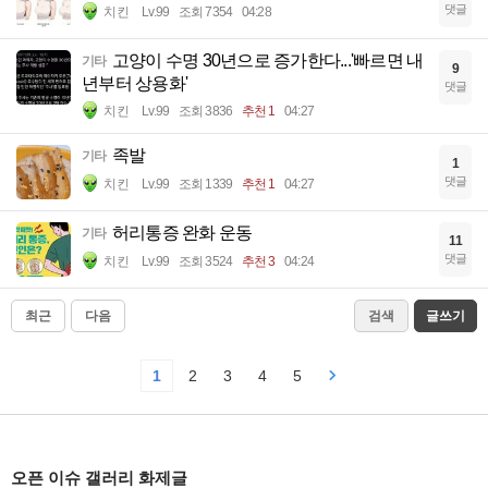
댓글
치킨
Lv.99
조회 7354
04:28
고양이 수명 30년으로 증가한다...'빠르면 내
기타
9
년부터 상용화'
댓글
치킨
Lv.99
조회 3836
추천 1
04:27
족발
기타
1
댓글
치킨
Lv.99
조회 1339
추천 1
04:27
허리통증 완화 운동
기타
11
댓글
치킨
Lv.99
조회 3524
추천 3
04:24
최근
다음
검색
글쓰기
1
2
3
4
5
오픈 이슈 갤러리 화제글