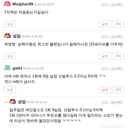
Molphin99
26-06-14 00:57
신고
|
공감 확인
7자책은 처음듣는거같슴다
답글
0
0
성암
26-06-14 00:59
신고
|
공감 확인
박영현: 승혁이형은 최고의 불펜입니다 음해마시죠 (15세이브를 거두며)
답글
0
0
gattz
26-06-14 01:05
신고
|
공감 확인
어제 mlb 캔자스 1회에 9점 실점 선발투스 0.2이닝 8자책 ㅋㅋ
역시 mlb가 넘사지
답글
0
0
성암
26-06-14 01:22
신고
|
공감 확인
일주일전 에인절스도 1회 9실점. 선발투수 0.1이닝 6자책
1회 1번타자 오타니가 투런포를 쳤다길래 이게 말이되는 소린가 했는
데 타순이 한바퀴 돌았던거였음 ㅋㅋㅋㅋㅋ