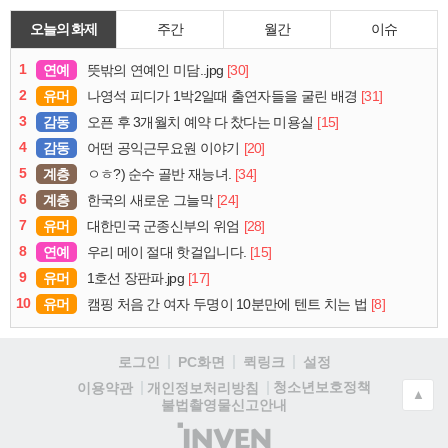
오늘의 화제
주간
월간
이슈
1
연예
[30]
뜻밖의 연예인 미담..jpg
2
유머
[31]
나영석 피디가 1박2일때 출연자들을 굴린 배경
3
감동
[15]
오픈 후 3개월치 예약 다 찼다는 미용실
4
감동
[20]
어떤 공익근무요원 이야기
5
계층
[34]
ㅇㅎ?) 순수 골반 재능녀.
6
계층
[24]
한국의 새로운 그늘막
7
유머
[28]
대한민국 군종신부의 위엄
8
연예
[15]
우리 메이 절대 핫걸입니다.
9
유머
[17]
1호선 장판파.jpg
10
유머
[8]
캠핑 처음 간 여자 두명이 10분만에 텐트 치는 법
로그인
PC화면
퀵링크
설정
청소년보호정책
이용약관
개인정보처리방침
▲
불법촬영물신고안내
(주)