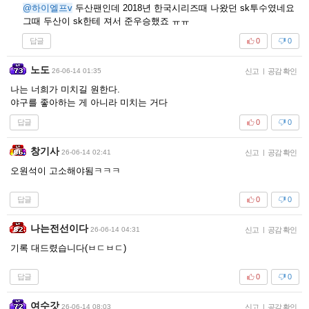
@하이엘프v
두산팬인데 2018년 한국시리즈때 나왔던 sk투수였네요
그때 두산이 sk한테 져서 준우승했죠 ㅠㅠ
답글
0
0
노도
26-06-14 01:35
신고
|
공감 확인
나는 너희가 미치길 원한다.
야구를 좋아하는 게 아니라 미치는 거다
답글
0
0
창기사
26-06-14 02:41
신고
|
공감 확인
오원석이 고소해야됨ㅋㅋㅋ
답글
0
0
나는전선이다
26-06-14 04:31
신고
|
공감 확인
기록 대드렸습니다(ㅂㄷㅂㄷ)
답글
0
0
여수갓
26-06-14 08:03
신고
|
공감 확인