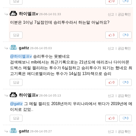
답글
0
0
하이엘프v
26-06-14 01:33
신고
|
공감 확인
이분은 1이닝 7실점인데 승리투수라서 하는말 아닐까요?
답글
3
0
gattz
26-06-14 05:03
신고
|
공감 확인
@하이엘프v
승리투수는 못봤네요
검색해보니 mlb에서는 최근기록으로는 21년도에 애리조나 다이아몬
드백스 메릴 켈리라는 투수가 6실점하고 승리투수가 되기는 했네요 최
고기록은 에디로멜이라는 투수가 14실점 13자책으로 승리
답글
0
0
하이엘프v
26-06-14 05:13
신고
|
공감 확인
@gattz
그 메릴 켈리도 2018년까지 우리나라에서 뛰다가 2019년에 메
이저로 갔었..
답글
0
0
gattz
26-06-14 05:27
신고
|
공감 확인