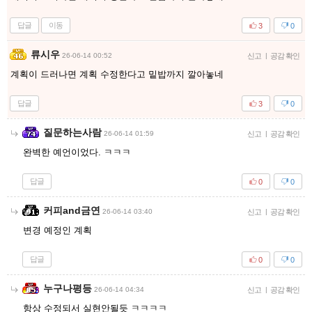
답글
이동
3
0
류시우
26-06-14 00:52
신고
|
공감 확인
계획이 드러나면 계획 수정한다고 밑밥까지 깔아놓네
답글
3
0
질문하는사람
26-06-14 01:59
신고
|
공감 확인
완벽한 예언이었다. ㅋㅋㅋ
답글
0
0
커피and금연
26-06-14 03:40
신고
|
공감 확인
변경 예정인 계획
답글
0
0
누구나평등
26-06-14 04:34
신고
|
공감 확인
항상 수정되서 실현안될듯 ㅋㅋㅋㅋ