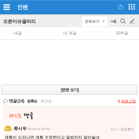
인벤
오픈이슈갤러리
전체보기
공
검
글
지
색
내글
내 댓글
10추글
on/off
쓰
기
[본문 보기]
댓글
(14)
등록순
|
최신순
새로고침
류시우
26-06-14 00:52
신고
|
공감 확인
계획이 드러나면 계획 수정한다고 밑밥까지 깔아놓네