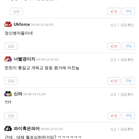
답글
0
0
Ukforce
26-06-14 00:55
신고
|
공감 확인
정신병자들이네
답글
0
0
너빨갱이지
26-06-14 01:01
신고
|
공감 확인
힌천지 통일교 개독교 등등 뭔가에 미친놈
답글
0
0
신라
26-06-14 01:04
신고
|
공감 확인
???
답글
0
0
파이혹은파어
26-06-14 01:04
신고
|
공감 확인
근데.. 대체 뭘조심하란거임? ㅋㅋㅋㅋㅋㅋ