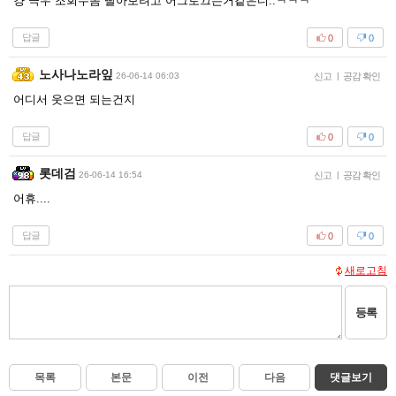
걍 극우 조회수좀 빨아보려고 어그로끄는거같은디..ㅋㅋㅋ
답글
0
0
노사나노라잎
26-06-14 06:03
신고
|
공감 확인
어디서 웃으면 되는건지
답글
0
0
롯데검
26-06-14 16:54
신고
|
공감 확인
어휴....
답글
0
0
새로고침
등록
목록
본문
이전
다음
댓글보기