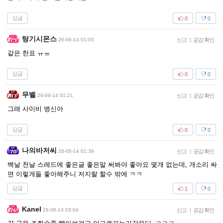
답글
0
0
탕기시몬스
26-06-14 01:05
신고
|
공감 확인
같은 한표 ㅠㅠ
답글
0
0
무벨
26-06-14 01:21
신고
|
공감 확인
그래 사이비 병신아
답글
0
0
나의바저씨
26-06-14 01:39
신고
|
공감 확인
백날 천날 스레드에 좋은글 좋은말 써봐야 좋아요 몇개 없는데, 개소리 싸
면 이렇게들 좋아해주니 저지랄 할수 밖에 ㅋㅋ
답글
1
0
Kanel
26-06-14 03:04
신고
|
공감 확인