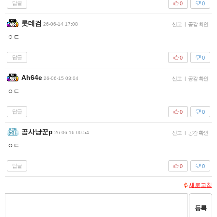
답글
0
0
롯데검
26-06-14 17:08
신고
|
공감 확인
ㅇㄷ
답글
0
0
Ah64e
26-06-15 03:04
신고
|
공감 확인
ㅇㄷ
답글
0
0
곰사냥꾼p
26-06-16 00:54
신고
|
공감 확인
ㅇㄷ
답글
0
0
새로고침
등록