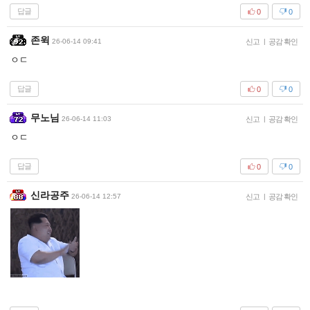
답글
0
0
존윅
26-06-14 09:41
신고
|
공감 확인
ㅇㄷ
답글
0
0
무노님
26-06-14 11:03
신고
|
공감 확인
ㅇㄷ
답글
0
0
신라공주
26-06-14 12:57
신고
|
공감 확인