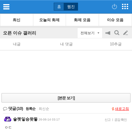
홈
웹진
최신
오늘의 화제
화제 모음
이슈 모음
오픈 이슈 갤러리
전체보기
공
검
글
지
색
내글
내 댓글
10추글
on/off
쓰
기
[본문 보기]
댓글
(10)
등록순
|
최신순
새로고침
슿펫잏승왓듷
26-06-14 03:17
신고
|
공감 확인
ㅇㄷ