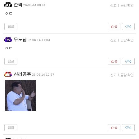
존윅
26-06-14 09:41
신고
|
공감 확인
ㅇㄷ
답글
0
0
무노님
26-06-14 11:03
신고
|
공감 확인
ㅇㄷ
답글
0
0
신라공주
26-06-14 12:57
신고
|
공감 확인
답글
0
0