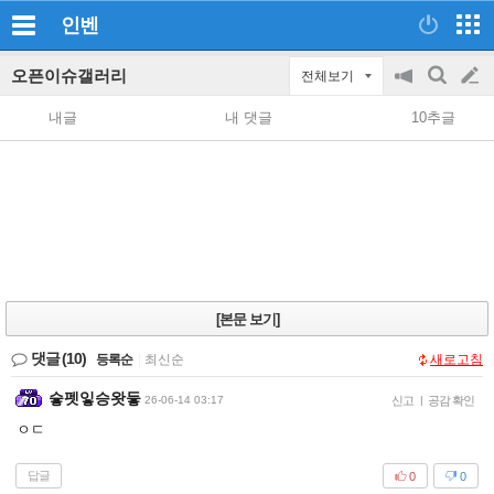
인벤
오픈이슈갤러리
전체보기
공
검
글
지
색
내글
내 댓글
10추글
on/off
쓰
기
[본문 보기]
댓글
(10)
등록순
|
최신순
새로고침
슿펫잏승왓듷
26-06-14 03:17
신고
|
공감 확인
ㅇㄷ
답글
0
0