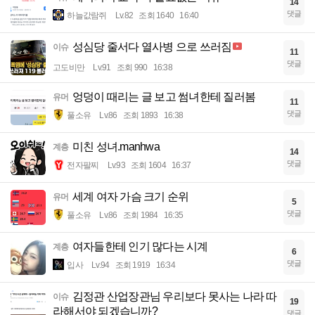
14
댓글
하늘값람쥐
Lv.82
조회 1640
16:40
성심당 줄서다 열사병 으로 쓰러짐
이슈
11
댓글
고도비만
Lv.91
조회 990
16:38
엉덩이 때리는 글 보고 썸녀한테 질러봄
유머
11
댓글
풀소유
Lv.86
조회 1893
16:38
미친 성녀.manhwa
계층
14
댓글
전자팔찌
Lv.93
조회 1604
16:37
세계 여자 가슴 크기 순위
유머
5
댓글
풀소유
Lv.86
조회 1984
16:35
여자들한테 인기 많다는 시계
계층
6
댓글
입사
Lv.94
조회 1919
16:34
김정관 산업장관님 우리보다 못사는 나라 따
이슈
19
라해서야 되겠습니까?
댓글