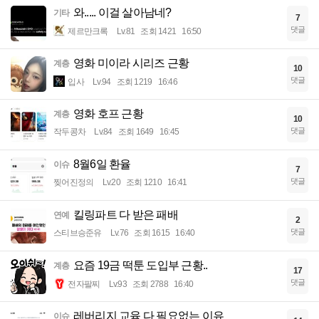
와..... 이걸 살아남네?
기타
7
댓글
제르만크록
Lv.81
조회 1421
16:50
영화 미이라 시리즈 근황
계층
10
댓글
입사
Lv.94
조회 1219
16:46
영화 호프 근황
계층
10
댓글
작두콩차
Lv.84
조회 1649
16:45
8월6일 환율
이슈
7
댓글
찢어진정의
Lv.20
조회 1210
16:41
킬링파트 다 받은 패배
연예
2
댓글
스티브승준유
Lv.76
조회 1615
16:40
요즘 19금 떡툰 도입부 근황..
계층
17
댓글
전자팔찌
Lv.93
조회 2788
16:40
레버리지 교육 다 필요없는 이유
이슈