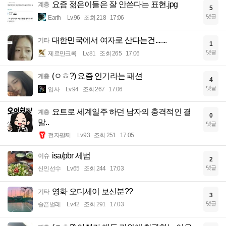
요즘 젊은이들은 잘 안쓴다는 표현.jpg
계층
5
댓글
Earth
Lv.96
조회 218
17:06
대한민국에서 여자로 산다는건.......
기타
1
댓글
제르만크록
Lv.81
조회 265
17:06
(ㅇㅎ?) 요즘 인기라는 패션
계층
4
댓글
입사
Lv.94
조회 267
17:06
요트로 세계일주 하던 남자의 충격적인 결
계층
0
말..
댓글
전자팔찌
Lv.93
조회 251
17:05
isa/pbr 세법
이슈
2
댓글
신인선수
Lv.65
조회 244
17:03
영화 오디세이 보신분??
기타
3
댓글
슬픈벌레
Lv.42
조회 291
17:03