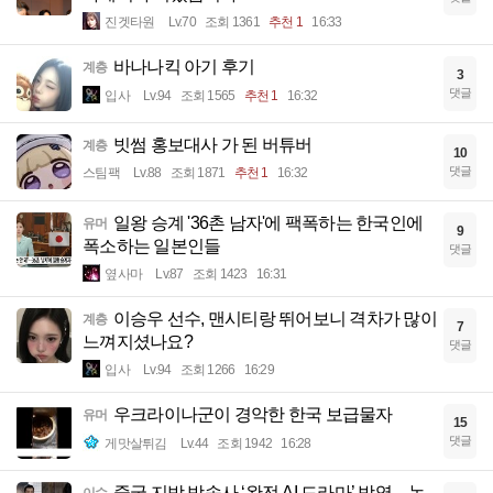
진겟타원
Lv.70
조회 1361
추천 1
16:33
바나나킥 아기 후기
계층
3
댓글
입사
Lv.94
조회 1565
추천 1
16:32
빗썸 홍보대사 가 된 버튜버
계층
10
댓글
스팀팩
Lv.88
조회 1871
추천 1
16:32
일왕 승계 '36촌 남자'에 팩폭하는 한국인에
유머
9
폭소하는 일본인들
댓글
옆사마
Lv.87
조회 1423
16:31
이승우 선수, 맨시티랑 뛰어보니 격차가 많이
계층
7
느껴지셨나요?
댓글
입사
Lv.94
조회 1266
16:29
우크라이나군이 경악한 한국 보급물자
유머
15
댓글
게맛살튀김
Lv.44
조회 1942
16:28
중국 지방 방송사 ‘완전 AI 드라마’ 방영…논
이슈