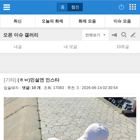
홈
웹진
최신
오늘의 화제
화제 모음
이슈 모음
오픈 이슈 갤러리
전체보기
공
검
글
지
색
내글
내 댓글
10추글
on/off
쓰
기
[기타]
(ㅎㅂ)민설연 인스타
입술돼지
댓글: 10 개
조회:
17083
추천:
3
2026-06-14 02:30:54