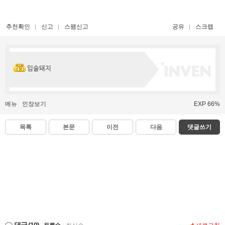
추천확인
신고
스팸신고
공유
스크랩
입술돼지
메뉴
인장보기
EXP 66%
목록
본문
이전
다음
댓글쓰기
댓글
(10)