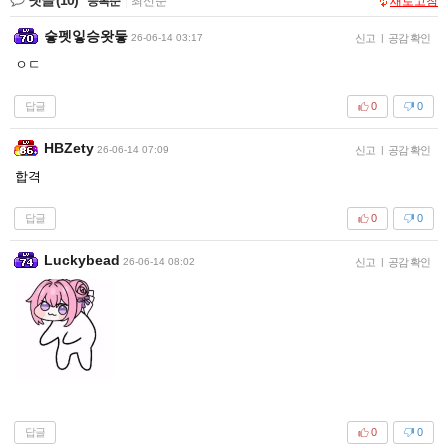
등록순
|
최신순
새로고침
슿펫잏승왓듷
26-06-14 03:17
신고
|
공감 확인
ㅇㄷ
답글
0
0
HBZety
26-06-14 07:09
신고
|
공감 확인
합격
답글
0
0
Luckybead
26-06-14 08:02
신고
|
공감 확인
답글
0
0