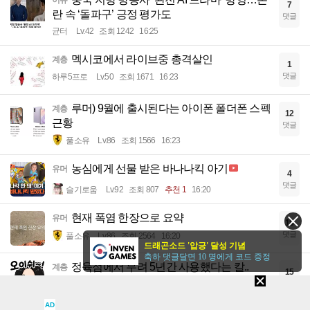
7
란 속 ‘돌파구’ 긍정 평가도
댓글
균터
Lv.42
조회 1242
16:25
멕시코에서 라이브중 총격살인
계층
1
댓글
하루5프로
Lv.50
조회 1671
16:23
루머) 9월에 출시된다는 아이폰 폴더폰 스펙
계층
12
근황
댓글
풀소유
Lv.86
조회 1566
16:23
농심에게 선물 받은 바나나킥 아기
유머
4
댓글
슬기로움
Lv.92
조회 807
추천 1
16:20
현재 폭염 한장으로 요약
유머
18
댓글
풀소유
Lv.86
조회 2564
16:20
드래곤소드 '압긍' 달성 기념
축하 댓글달면 10 명에게 코드 증정
정육점에서 무려 5년간 사용했다는 칼..
계층
15
댓글
전자팔찌
Lv.93
조회 2877
16:20
AD