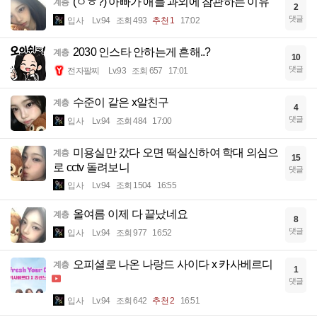
(ㅇㅎ?) 아빠가 애들 과외에 참관하는 이유
계층
2
댓글
입사
Lv.94
조회 493
추천 1
17:02
2030 인스타 안하는게 흔해..?
계층
10
댓글
전자팔찌
Lv.93
조회 657
17:01
수준이 같은 x알친구
계층
4
댓글
입사
Lv.94
조회 484
17:00
미용실만 갔다 오면 떡실신하여 학대 의심으
계층
15
로 cctv 돌려보니
댓글
입사
Lv.94
조회 1504
16:55
올여름 이제 다 끝났네요
계층
8
댓글
입사
Lv.94
조회 977
16:52
오피셜로 나온 나랑드 사이다 x 카사베르디
계층
1
댓글
입사
Lv.94
조회 642
추천 2
16:51