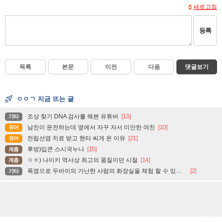
새로고침
등록
목록
본문
이전
다음
댓글보기
ㅇㅇㄱ 지금 뜨는 글
조상 찾기 DNA 검사를 해본 유튜버
[13]
기타
남친이 운전하는데 옆에서 자꾸 자서 미안한 여친
[10]
유머
전립선염 치료 받고 현타 씨게 온 이유
[21]
유머
후방)입큰 스시국누나
[15]
계층
ㅇㅎ) 나이키 역사상 최고의 품질이던 시절
[14]
계층
폭염으로 두바이의 가난한 사람의 화장실을 체험 할 수 있는 곳
[2]
기타