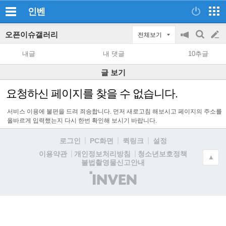
인벤
오픈이슈갤러리
전체보기
공
검
글
지
색
내글
내 댓글
10추글
on/off
쓰
글 보기
기
요청하신 페이지를 찾을 수 없습니다.
서비스 이용에 불편을 드려 죄송합니다. 먼저 새로고침 해보시고 페이지의 주소를
올바르게 입력했는지 다시 한번 확인해 보시기 바랍니다.
로그인
PC화면
퀵링크
설정
청소년보호정책
이용약관
개인정보처리방침
▲
불법촬영물신고안내
(주)
인
벤