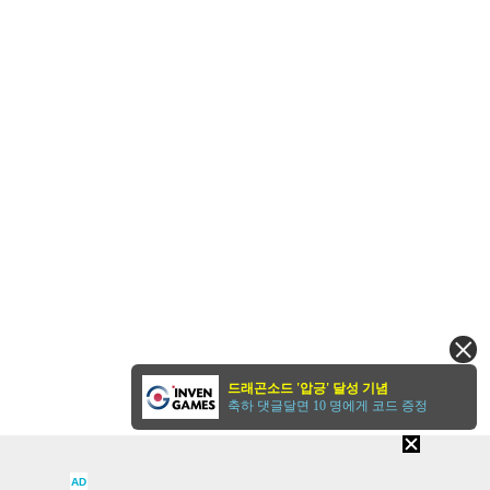
드래곤소드 '압긍' 달성 기념
축하 댓글달면 10 명에게 코드 증정
AD