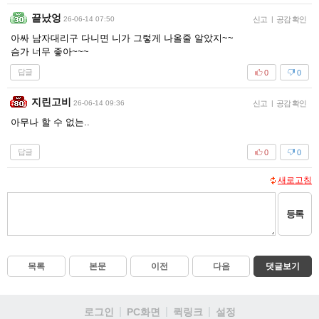
끝났엉
26-06-14 07:50
신고
|
공감 확인
아싸 남자대리구 다니면 니가 그렇게 나올줄 알았지~~
슴가 너무 좋아~~~
답글
0
0
지린고비
26-06-14 09:36
신고
|
공감 확인
아무나 할 수 없는..
답글
0
0
새로고침
등록
목록
본문
이전
다음
댓글보기
로그인
PC화면
퀵링크
설정