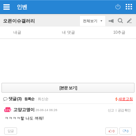
인벤
오픈이슈갤러리
전체보기
공
검
글
지
색
내글
내 댓글
10추글
on/off
쓰
기
[본문 보기]
댓글
(3)
등록순
|
최신순
새로고침
고양고앵이
26-06-14 06:26
신고
|
공감 확인
ㅋㅋㅋㅋ핳 나도 껴줘!
답글
0
0