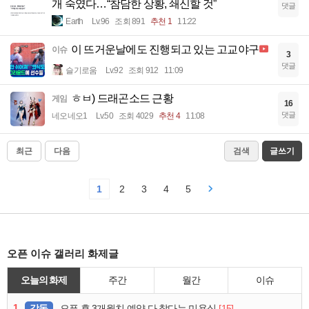
개 숙였다…“참담한 상황, 쇄신할 것”
댓글
Earth
Lv.96
조회 891
추천 1
11:22
이 뜨거운날에도 진행되고 있는 고교야구
이슈
3
댓글
슬기로움
Lv.92
조회 912
11:09
ㅎㅂ) 드래곤소드 근황
게임
16
댓글
네오네오1
Lv.50
조회 4029
추천 4
11:08
최근
다음
검색
글쓰기
1
2
3
4
5
오픈 이슈 갤러리 화제글
오늘의 화제
주간
월간
이슈
1
감동
[15]
오픈 후 3개월치 예약 다 찼다는 미용실