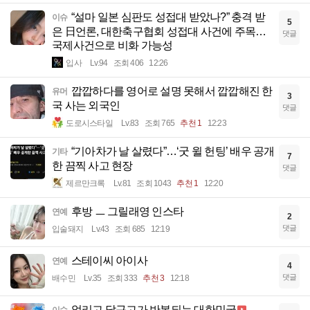
“설마 일본 심판도 성접대 받았나?” 충격 받
이슈
5
은 日언론, 대한축구협회 성접대 사건에 주목…
댓글
국제사건으로 비화 가능성
입사
Lv.94
조회 406
12:26
깝깝하다를 영어로 설명 못해서 깝깝해진 한
유머
3
국 사는 외국인
댓글
도로시스타일
Lv.83
조회 765
추천 1
12:23
“기아차가 날 살렸다”…‘굿 윌 헌팅’ 배우 공개
기타
7
한 끔찍 사고 현장
댓글
제르만크록
Lv.81
조회 1043
추천 1
12:20
후방 ㅡ 그릴래영 인스타
연예
2
댓글
입술돼지
Lv.43
조회 685
12:19
스테이씨 아이사
연예
4
댓글
배수민
Lv.35
조회 333
추천 3
12:18
얼리고 달구고가 반복되는 대한민국
이슈