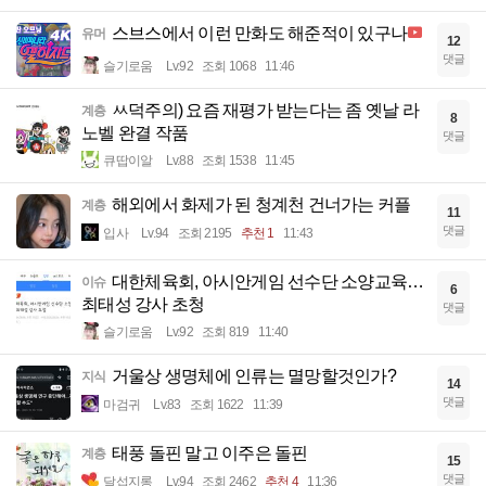
스브스에서 이런 만화도 해준적이 있구나
유머
12
댓글
슬기로움
Lv.92
조회 1068
11:46
ㅆ덕주의) 요즘 재평가 받는다는 좀 옛날 라
계층
8
노벨 완결 작품
댓글
큐땁이알
Lv.88
조회 1538
11:45
해외에서 화제가 된 청계천 건너가는 커플
계층
11
댓글
입사
Lv.94
조회 2195
추천 1
11:43
대한체육회, 아시안게임 선수단 소양교육…
이슈
6
최태성 강사 초청
댓글
슬기로움
Lv.92
조회 819
11:40
거울상 생명체에 인류는 멸망할것인가?
지식
14
댓글
마검귀
Lv.83
조회 1622
11:39
태풍 돌핀 말고 이주은 돌핀
계층
15
댓글
달섭지롱
Lv.94
조회 2462
추천 4
11:36