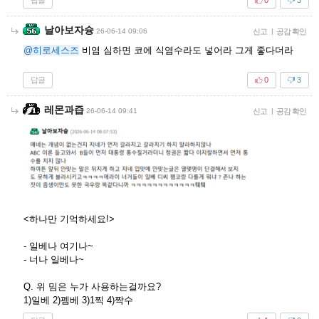
0
3
날아보자슝
26-06-14 09:06
신고
|
공감 확인
@히로세스즈
비염 심하면 코에 식염수라도 넣어라 그게 좋다더라
답글
0
3
레몬과즙
26-06-14 09:41
신고
|
공감 확인
<하나만 기억하세요!>
- 일베나 여기나~
- 너나 일베나~
Q. 위 밈은 누가 사용하는걸까요?
1)일베 2)펨베 3)1찍 4)짝수