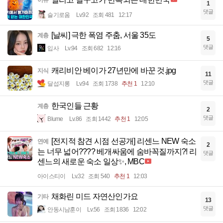
1
댓글
슬기로움
Lv.92
조회 481
12:17
[날씨] 극한 폭염 주춤, 서울 35도
계층
5
댓글
입사
Lv.94
조회 682
12:16
캐리비안 베이가 27년만에 바꾼 것.jpg
지식
11
댓글
달섭지롱
Lv.94
조회 1738
추천 1
12:10
한국인들 근황
계층
2
댓글
Blume
Lv.86
조회 1442
추천 1
12:05
[전지적 참견 시점 선공개] 리센느 NEW 숙소
연예
2
는 너무 넓어???? 베개싸움에 숨바꼭질까지?! 리
댓글
센느의 새로운 숙소 일상✨, MBC
아이스티이
Lv.32
조회 540
추천 1
12:03
채화린 미드 자연산인가요
기타
13
댓글
안동시남훈이
Lv.56
조회 1836
12:02