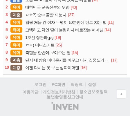
2
유머
[40]
대한민국 군종신부의 위엄
3
계층
[37]
ㅇㅎ?) 순수 골반 재능녀.
4
유머
[11]
캠핑 처음 간 여자 두명이 10분만에 텐트 치는 법
5
유머
[14]
고백하고 차인 딸이 불평하자 바로잡는 어머님
6
유머
[19]
1호선 장판파.jpg
7
유머
[26]
ㅎㅂ) 미니스커트
8
유머
[15]
축협을 한번에 보여주는 짤
9
계층
[17]
단지 내 방송 아나운서를 바꾸고 나서 집중도가 확 올라갔다는 한 아파트의 안내방송
10
계층
[16]
이젠 다시는 못 보는 삼파이더맨
로그인
PC화면
퀵링크
설정
청소년보호정책
이용약관
개인정보처리방침
▲
불법촬영물신고안내
(주)
인
벤