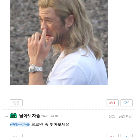
답글
1
0
날아보자슝
26-06-14 09:06
신고
|
공감 확인
@레몬과즙
모르면 좀 찾아보세요
답글