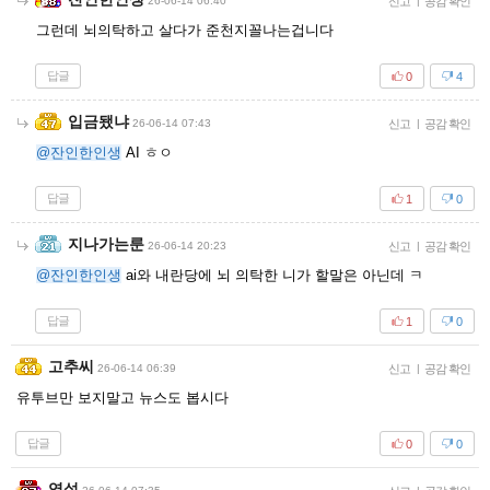
26-06-14 06:40
신고
|
공감 확인
그런데 뇌의탁하고 살다가 준천지꼴나는겁니다
답글
0
4
입금됐냐
26-06-14 07:43
신고
|
공감 확인
@잔인한인생
AI ㅎㅇ
답글
1
0
지나가는룬
26-06-14 20:23
신고
|
공감 확인
@잔인한인생
ai와 내란당에 뇌 의탁한 니가 할말은 아닌데 ㅋ
답글
1
0
고추씨
26-06-14 06:39
신고
|
공감 확인
유투브만 보지말고 뉴스도 봅시다
답글
0
0
역설