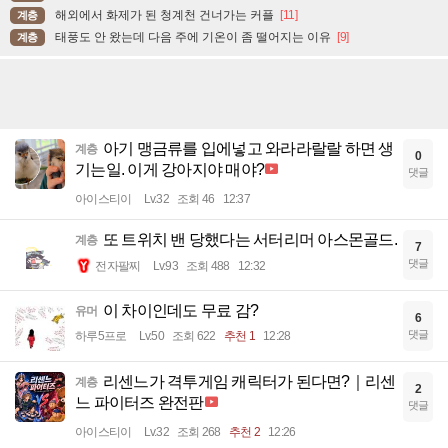
해외에서 화제가 된 청계천 건너가는 커플
[11]
계층
태풍도 안 왔는데 다음 주에 기온이 좀 떨어지는 이유
[9]
계층
아기 맹금류를 입에넣고 와라라랄랄 하면 생
계층
0
기는일. 이게 강아지야 매야?
댓글
아이스티이
Lv.32
조회 46
12:37
또 트위치 밴 당했다는 서터리머 아스몬골드.
계층
7
댓글
전자팔찌
Lv.93
조회 488
12:32
이 차이인데도 무료 감?
유머
6
댓글
하루5프로
Lv.50
조회 622
추천 1
12:28
리센느가 격투게임 캐릭터가 된다면?｜리센
계층
2
느 파이터즈 완전판
댓글
아이스티이
Lv.32
조회 268
추천 2
12:26