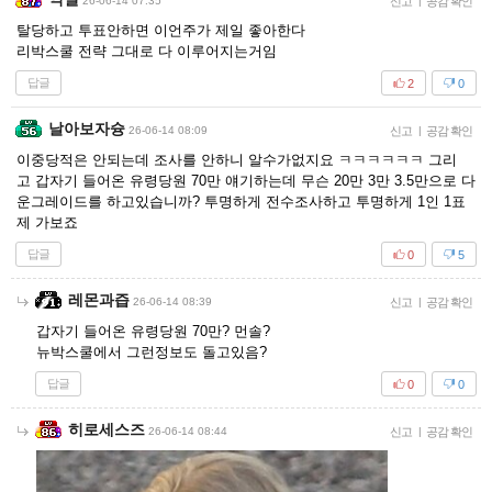
26-06-14 07:35
신고
|
공감 확인
탈당하고 투표안하면 이언주가 제일 좋아한다
리박스쿨 전략 그대로 다 이루어지는거임
답글
2
0
날아보자슝
26-06-14 08:09
신고
|
공감 확인
이중당적은 안되는데 조사를 안하니 알수가없지요 ㅋㅋㅋㅋㅋㅋ 그리
고 갑자기 들어온 유령당원 70만 얘기하는데 무슨 20만 3만 3.5만으로 다
운그레이드를 하고있습니까? 투명하게 전수조사하고 투명하게 1인 1표
제 가보죠
답글
0
5
레몬과즙
26-06-14 08:39
신고
|
공감 확인
갑자기 들어온 유령당원 70만? 먼솔?
뉴박스쿨에서 그런정보도 돌고있음?
답글
0
0
히로세스즈
26-06-14 08:44
신고
|
공감 확인