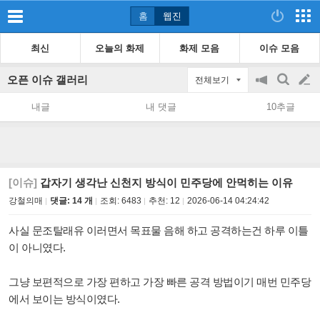
홈
웹진
최신
오늘의 화제
화제 모음
이슈 모음
오픈 이슈 갤러리
전체보기
공
검
글
지
색
내글
내 댓글
10추글
on/off
쓰
기
[이슈]
갑자기 생각난 신천지 방식이 민주당에 안먹히는 이유
강철의매
댓글: 14 개
조회:
6483
추천:
12
2026-06-14 04:24:42
사실 문조탈래유 이러면서 목표물 음해 하고 공격하는건 하루 이틀
이 아니였다.
그냥 보편적으로 가장 편하고 가장 빠른 공격 방법이기 매번 민주당
에서 보이는 방식이였다.