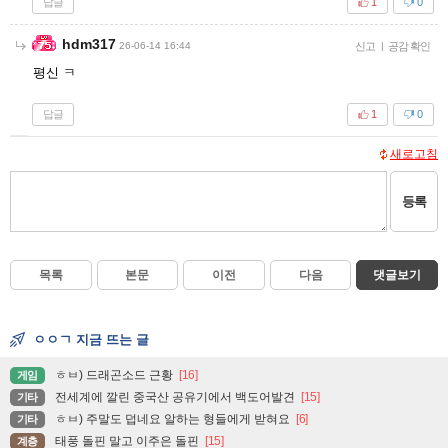
답글
1
0
hdm317
26-06-14 16:44
신고
|
공감 확인
평신 ㅋ
답글
1
0
새로고침
등록
목록
본문
이전
다음
댓글보기
ㅇㅇㄱ 지금 뜨는 글
ㅎㅂ) 드래곤소드 근황
[16]
게임
전세계에 깔린 중국산 공유기에서 백도어발견
[15]
기타
ㅎㅂ) 주말도 덥네요 알하는 형들에게 받혀요
[6]
기타
태풍 돌핀 말고 이주은 돌핀
[15]
계층