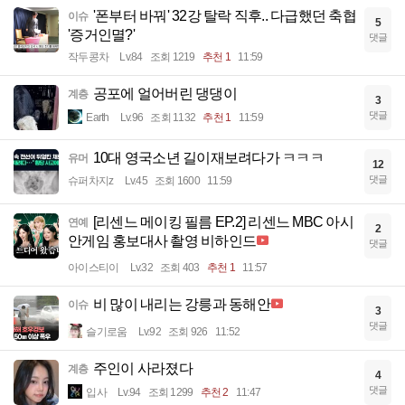
'폰부터 바꿔' 32강 탈락 직후.. 다급했던 축협
이슈
5
'증거인멸?'
댓글
작두콩차
Lv.84
조회 1219
추천 1
11:59
공포에 얼어버린 댕댕이
계층
3
댓글
Earth
Lv.96
조회 1132
추천 1
11:59
10대 영국소년 길이재보려다가 ㅋㅋㅋ
유머
12
댓글
슈퍼차지z
Lv.45
조회 1600
11:59
[리센느 메이킹 필름 EP.2] 리센느 MBC 아시
연예
2
안게임 홍보대사 촬영 비하인드
댓글
아이스티이
Lv.32
조회 403
추천 1
11:57
비 많이 내리는 강릉과 동해안
이슈
3
댓글
슬기로움
Lv.92
조회 926
11:52
주인이 사라졌다
계층
4
댓글
입사
Lv.94
조회 1299
추천 2
11:47