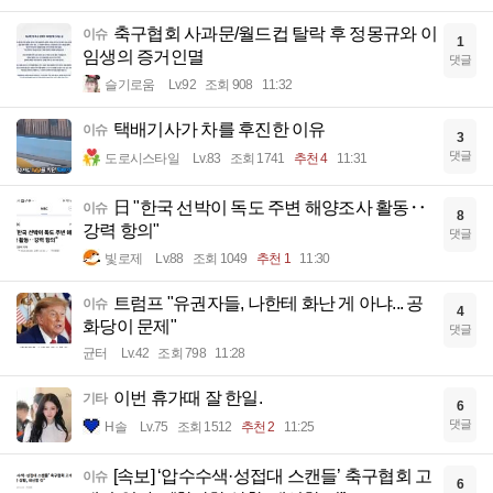
축구협회 사과문/월드컵 탈락 후 정몽규와 이
이슈
1
임생의 증거인멸
댓글
슬기로움
Lv.92
조회 908
11:32
택배기사가 차를 후진한 이유
이슈
3
댓글
도로시스타일
Lv.83
조회 1741
추천 4
11:31
日 "한국 선박이 독도 주변 해양조사 활동‥
이슈
8
강력 항의"
댓글
빛로제
Lv.88
조회 1049
추천 1
11:30
트럼프 "유권자들, 나한테 화난 게 아냐... 공
이슈
4
화당이 문제"
댓글
균터
Lv.42
조회 798
11:28
이번 휴가때 잘 한일.
기타
6
댓글
H솔
Lv.75
조회 1512
추천 2
11:25
[속보] ‘압수수색·성접대 스캔들’ 축구협회 고
이슈
6