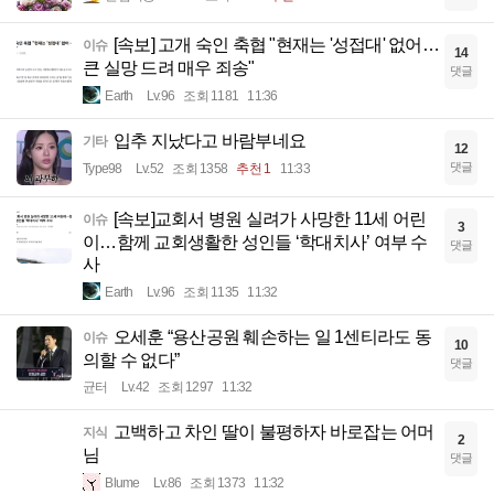
[속보] 고개 숙인 축협 "현재는 '성접대' 없어…
이슈
14
큰 실망 드려 매우 죄송"
댓글
Earth
Lv.96
조회 1181
11:36
입추 지났다고 바람부네요
기타
12
댓글
Type98
Lv.52
조회 1358
추천 1
11:33
[속보]교회서 병원 실려가 사망한 11세 어린
이슈
3
이…함께 교회생활한 성인들 ‘학대치사’ 여부 수
댓글
사
Earth
Lv.96
조회 1135
11:32
오세훈 “용산공원 훼손하는 일 1센티라도 동
이슈
10
의할 수 없다”
댓글
균터
Lv.42
조회 1297
11:32
고백하고 차인 딸이 불평하자 바로잡는 어머
지식
2
님
댓글
Blume
Lv.86
조회 1373
11:32