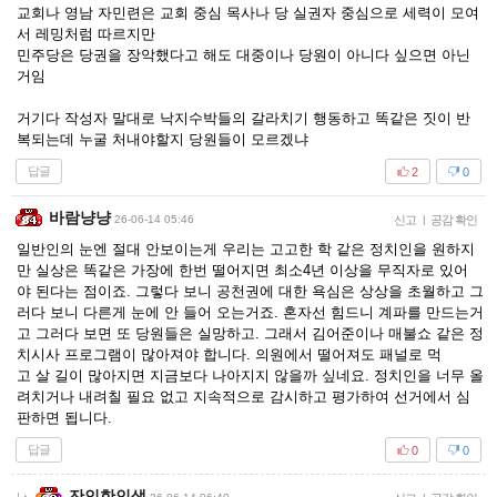
교회나 영남 자민련은 교회 중심 목사나 당 실권자 중심으로 세력이 모여
서 레밍처럼 따르지만
민주당은 당권을 장악했다고 해도 대중이나 당원이 아니다 싶으면 아닌
거임
거기다 작성자 말대로 낙지수박들의 갈라치기 행동하고 똑같은 짓이 반
복되는데 누굴 처내야할지 당원들이 모르겠냐
답글
2
0
바람냥냥
26-06-14 05:46
신고
|
공감 확인
일반인의 눈엔 절대 안보이는게 우리는 고고한 학 같은 정치인을 원하지
만 실상은 똑같은 가장에 한번 떨어지면 최소4년 이상을 무직자로 있어
야 된다는 점이죠. 그렇다 보니 공천권에 대한 욕심은 상상을 초월하고 그
러다 보니 다른게 눈에 안 들어 오는거죠. 혼자선 힘드니 계파를 만드는거
고 그러다 보면 또 당원들은 실망하고. 그래서 김어준이나 매불쇼 같은 정
치시사 프로그램이 많아져야 합니다. 의원에서 떨어져도 패널로 먹
고 살 길이 많아지면 지금보다 나아지지 않을까 싶네요. 정치인을 너무 올
려치거나 내려칠 필요 없고 지속적으로 감시하고 평가하여 선거에서 심
판하면 됩니다.
답글
0
0
잔인한인생